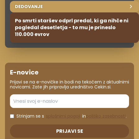
DEDOVANJE
Po smrti staršev odprl predal, ki ga nihče ni
pogledal desetletja - to mu je prineslo
110.000 evrov
E-novice
Prijavi se na e-novičke in bodi na tekočem z aktualnimi
novicami. Zate jih pripravlja uredništvo Cekin.si.
Strinjam se s
splošnimi pogoji
in
politiko zasebnosti
.
PRIJAVI SE