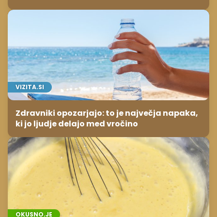
VIZITA.SI
Zdravniki opozarjajo: to je največja napaka,
ki jo ljudje delajo med vročino
OKUSNO.JE