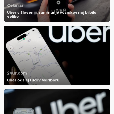
Cekin.si
Uber v Sloveniji: zanimanje voznikov naj bi bilo
veliko
24ur.com
Uber odslej tudi v Mariboru