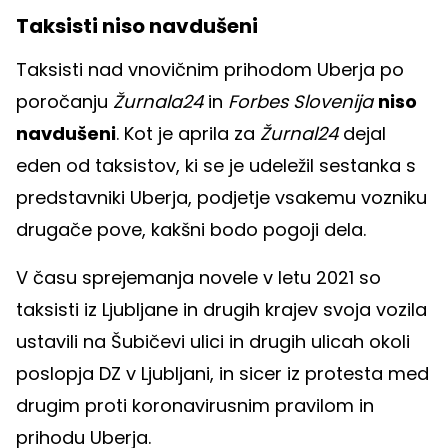
Taksisti niso navdušeni
Taksisti nad vnovičnim prihodom Uberja po
poročanju
Žurnala24
in
Forbes Slovenija
niso
navdušeni
. Kot je aprila za
Žurnal24
dejal
eden od taksistov, ki se je udeležil sestanka s
predstavniki Uberja, podjetje vsakemu vozniku
drugače pove, kakšni bodo pogoji dela.
V času sprejemanja novele v letu 2021 so
taksisti iz Ljubljane in drugih krajev svoja vozila
ustavili na Šubičevi ulici in drugih ulicah okoli
poslopja DZ v Ljubljani, in sicer iz protesta med
drugim proti koronavirusnim pravilom in
prihodu Uberja.