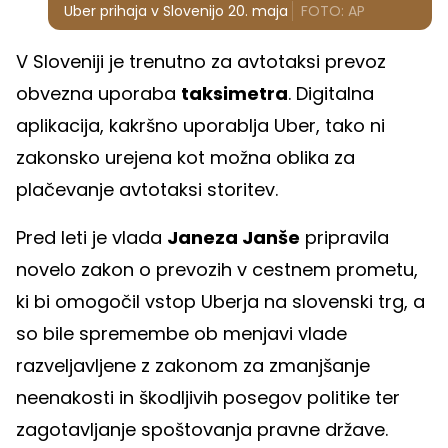
Uber prihaja v Slovenijo 20. maja
FOTO: AP
V Sloveniji je trenutno za avtotaksi prevoz
obvezna uporaba
taksimetra
. Digitalna
aplikacija, kakršno uporablja Uber, tako ni
zakonsko urejena kot možna oblika za
plačevanje avtotaksi storitev.
Pred leti je vlada
Janeza Janše
pripravila
novelo zakon o prevozih v cestnem prometu,
ki bi omogočil vstop Uberja na slovenski trg, a
so bile spremembe ob menjavi vlade
razveljavljene z zakonom za zmanjšanje
neenakosti in škodljivih posegov politike ter
zagotavljanje spoštovanja pravne države.