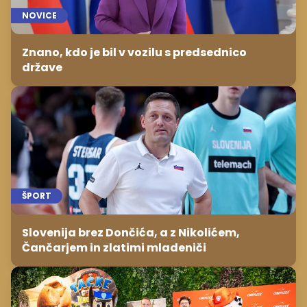
NOVICE
Znano, kdo je bil v vozilu s predsednico
države
ŠPORT
Slovenija brez Dončića, a z Nikolićem,
Čančarjem in zlatimi mladeniči