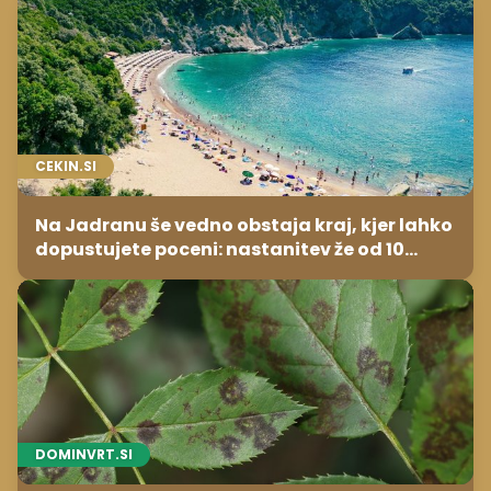
CEKIN.SI
Na Jadranu še vedno obstaja kraj, kjer lahko
dopustujete poceni: nastanitev že od 10
evrov, kosilo za pet evrov
DOMINVRT.SI