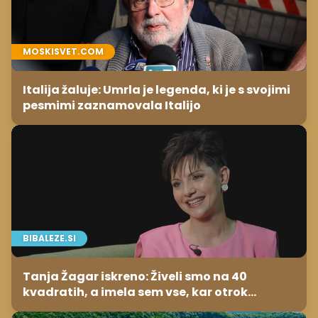
MOSKISVET.COM
Italija žaluje: Umrla je legenda, ki je s svojimi
pesmimi zaznamovala Italijo
BIBALEZE.SI
Tanja Žagar iskreno: Živeli smo na 40
kvadratih, a imela sem vse, kar otrok
potrebuje