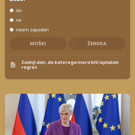
da
ne
nisem zaposlen
MOŠKI
ŽENSKA
Zadnji dan, do katerega mora biti izplačan
regres