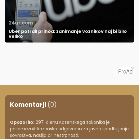
24ur.com
Uber potrdil prihod; zanimanje voznikov naj bi bilo
veliko
Priporoča
Komentarji
(0)
Opozorilo:
297. členu Kazenskega zakonika je
posameznik kazensko odgovoren za javno spodbujanje
sovraštva, nasilja ali nestrpnosti.