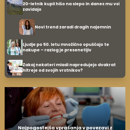
20-letnik kupil hišo na slepo in danes mu vsi
zavidajo
Novi trend zaradi dragih najemnin
Ljudje po 50. letu množično opuščajo te
nakupe – razlog je presenetljiv
Zakaj nekateri mladi napredujejo dvakrat
hitreje od svojih vrstnikov?
Najpogostejša vprašanja v povezavi z