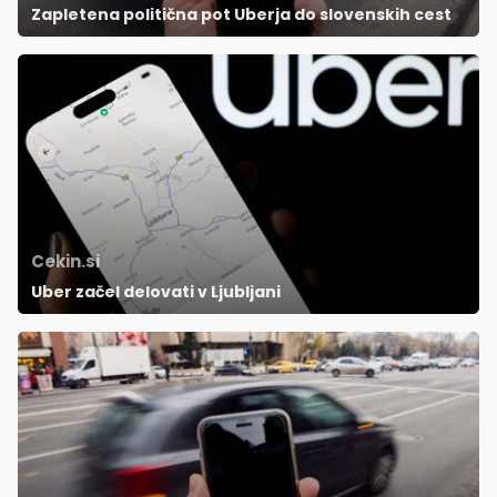
Zapletena politična pot Uberja do slovenskih cest
Cekin.si
Uber začel delovati v Ljubljani