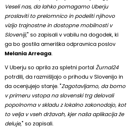
Veseli nas, da lahko pomagamo Uberju
proslaviti to prelomnico in podeliti njihovo
vizijo trajnostne in dostopne mobilnosti v
Sloveniji
," so zapisali v vabilu na dogodek, ki
ga bo gostila ameriška odpravnica poslov
Melania Arreaga
.
V Uberju so aprila za spletni portal
Žurnal24
potrdili, da razmišljajo o prihodu v Slovenijo in
da ocenjujejo stanje. "
Zagotavljamo, da bomo
v primeru vstopa na slovenski trg delovali
popolnoma v skladu z lokalno zakonodajo, kot
to velja v vseh državah, kjer naša aplikacija že
deluje
," so zapisali.