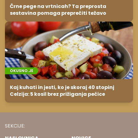
Črne pege na vrtnicah? Ta preprosta
sestavina pomaga preprečiti težavo
OKUSNO.JE
Kaj kuhati in jesti, ko je skoraj 40 stopinj
Celzija: 5 kosil brez prižiganja pečice
SEKCIJE: