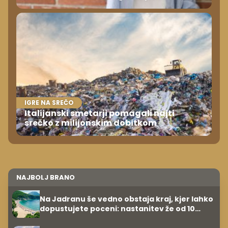
IGRE NA SREČO
Italijanski smetarji pomagali najti
srečko z milijonskim dobitkom
NAJBOLJ BRANO
Na Jadranu še vedno obstaja kraj, kjer lahko
dopustujete poceni: nastanitev že od 10
evrov, kosilo za pet evrov