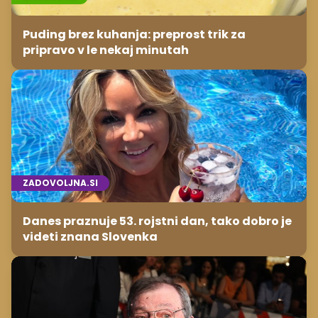
Puding brez kuhanja: preprost trik za
pripravo v le nekaj minutah
ZADOVOLJNA.SI
Danes praznuje 53. rojstni dan, tako dobro je
videti znana Slovenka