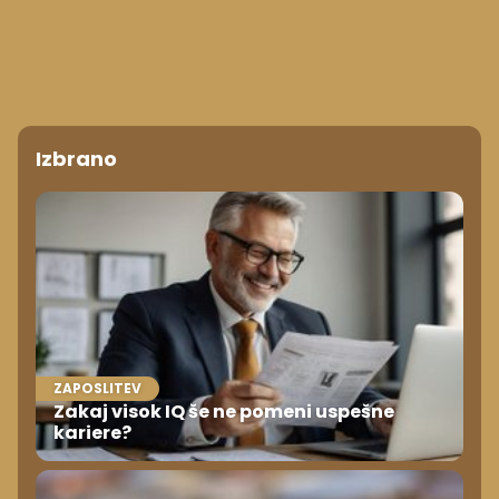
Izbrano
ZAPOSLITEV
Zakaj visok IQ še ne pomeni uspešne
kariere?