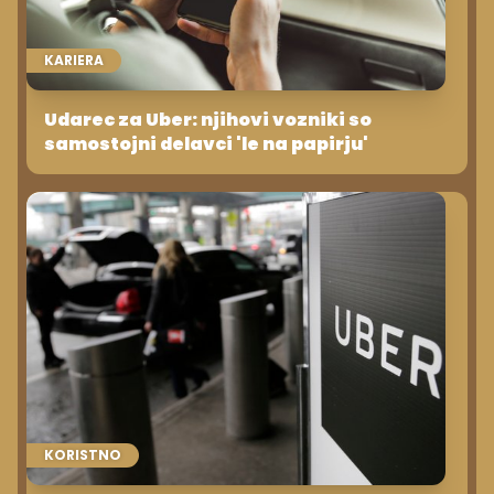
KARIERA
Udarec za Uber: njihovi vozniki so
samostojni delavci 'le na papirju'
KORISTNO