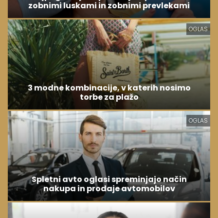
zobnimi luskami in zobnimi prevlekami
OGLAS
3 modne kombinacije, v katerih nosimo
torbe za plažo
OGLAS
Spletni avto oglasi spreminjajo način
nakupa in prodaje avtomobilov