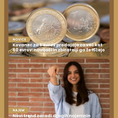
NOVICE
Kovanec za 5 evrov prodajajo za več kot
60 evrov: navijači in zbiratelji ga že iščejo
NAJEM
Novi trend zaradi dragih najemnin