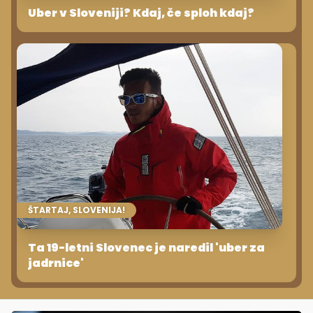
Uber v Sloveniji? Kdaj, če sploh kdaj?
ŠTARTAJ, SLOVENIJA!
Ta 19-letni Slovenec je naredil 'uber za
jadrnice'