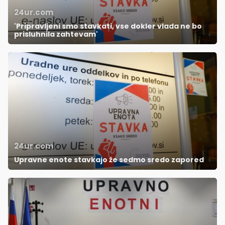
24ur.com
'Pripravljeni smo stavkati, vse dokler vlada ne bo
prisluhnila zahtevam'
24ur.com
Upravne enote stavkajo že sedmo sredo zapored