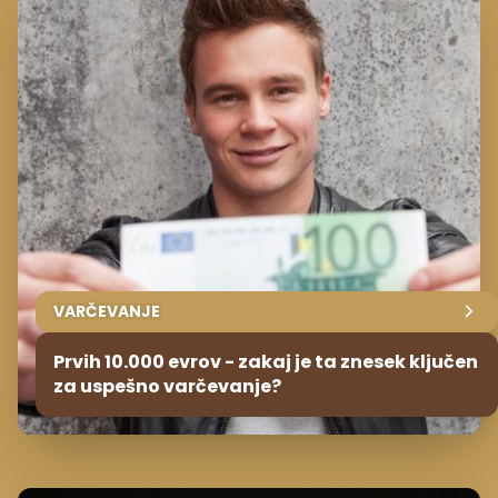
VARČEVANJE
Prvih 10.000 evrov - zakaj je ta znesek ključen
za uspešno varčevanje?