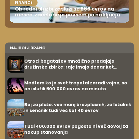
FINANCE
Ob redni službi zasluži še 866 evrov na
mesec: začelo se je povsem po naključju
NAJBOLJ BRANO
Otroci bogatašev množično prodajajo
družinske zbirke: raje imajo denar kot
umetnine
Medtem ko je svet trepetal zaradi vojne, so
oni služili 600.000 evrov na minuto
Boj za plaže: vse manj brezplačnih, za ležalnik
in senčnik tudi več kot 40 evrov
Tudi 400.000 evrov pogosto ni več dovolj za
nakup stanovanja