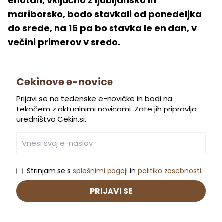
enotah, vključno z ljubljansko in
mariborsko, bodo stavkali od ponedeljka
do srede, na 15 pa bo stavka le en dan, v
večini primerov v sredo.
Cekinove e-novice
Prijavi se na tedenske e-novičke in bodi na
tekočem z aktualnimi novicami. Zate jih pripravlja
uredništvo Cekin.si.
Strinjam se s
splošnimi pogoji
in
politiko zasebnosti
.
PRIJAVI SE