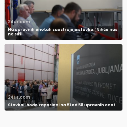
24ur.com
Na upravnih enotah zaostrujejo stavko: 'Nihče nas
ne sliši'
24ur.com
Stavkali bodo zaposleni na 51 od 58 upravnih enot