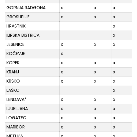
GORNJA RADGONA
x
x
x
GROSUPLJE
x
x
x
HRASTNIK
x
ILIRSKA BISTRICA
x
JESENICE
x
x
x
KOČEVJE
x
KOPER
x
x
x
KRANJ
x
x
x
KRŠKO
x
x
x
LAŠKO
x
LENDAVA*
x
x
x
LJUBLJANA
x
x
x
LOGATEC
x
x
x
MARIBOR
x
x
x
METLIKA
x
x
x