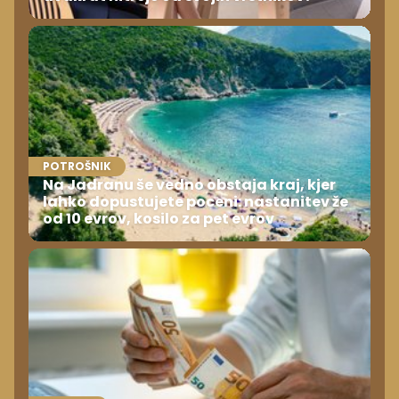
POTROŠNIK
Na Jadranu še vedno obstaja kraj, kjer
lahko dopustujete poceni: nastanitev že
od 10 evrov, kosilo za pet evrov