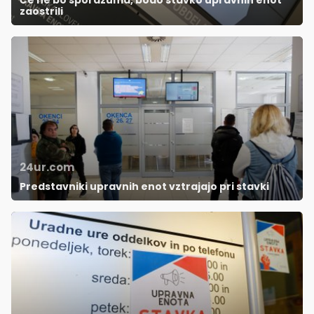
Če ne bo sporazuma, bodo stavko upravnih enot
zaostrili
24ur.com
Predstavniki upravnih enot vztrajajo pri stavki