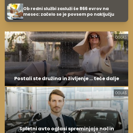
Ob redni službi zasluži še 866 evrov na
mesec: začelo se je povsem po naključju
OGLAS
Postali ste družina in življenje ... teče dalje
OGLAS
Spletni avto oglasi spreminjajo način