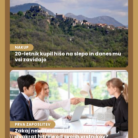
NAKUP
20-letnik kupil hišo na slepo in danes mu
vsi zavidajo
PRVA ZAPOSLITEV
Zakaj nekateri mladi napredujejo
dvakrat hitreje od svojih vrstnikov?