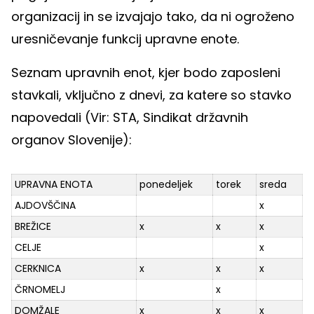
organizacij in se izvajajo tako, da ni ogroženo
uresničevanje funkcij upravne enote.
Seznam upravnih enot, kjer bodo zaposleni
stavkali, vključno z dnevi, za katere so stavko
napovedali (Vir: STA, Sindikat državnih
organov Slovenije):
UPRAVNA ENOTA
ponedeljek
torek
sreda
AJDOVŠČINA
x
BREŽICE
x
x
x
CELJE
x
CERKNICA
x
x
x
ČRNOMELJ
x
DOMŽALE
x
x
x