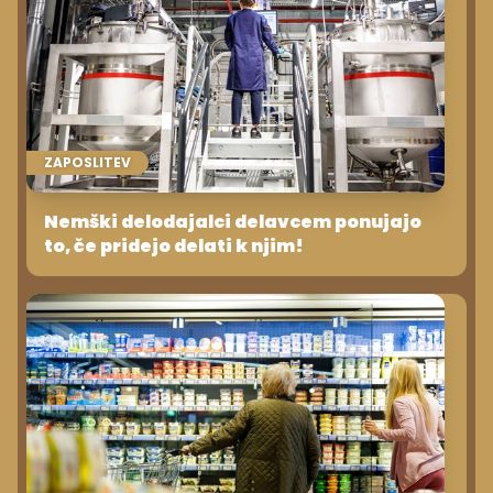
ZAPOSLITEV
Nemški delodajalci delavcem ponujajo
to, če pridejo delati k njim!