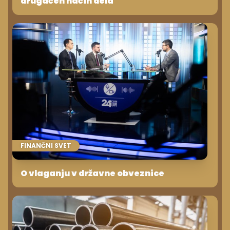
drugačen način dela
FINANČNI SVET
O vlaganju v državne obveznice