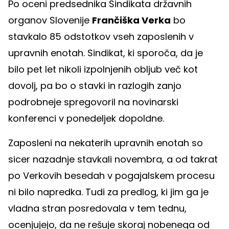
Po oceni predsednika Sindikata državnih
organov Slovenije
Frančiška Verka
bo
stavkalo 85 odstotkov vseh zaposlenih v
upravnih enotah. Sindikat, ki sporoča, da je
bilo pet let nikoli izpolnjenih obljub več kot
dovolj, pa bo o stavki in razlogih zanjo
podrobneje spregovoril na novinarski
konferenci v ponedeljek dopoldne.
Zaposleni na nekaterih upravnih enotah so
sicer nazadnje stavkali novembra, a od takrat
po Verkovih besedah v pogajalskem procesu
ni bilo napredka. Tudi za predlog, ki jim ga je
vladna stran posredovala v tem tednu,
ocenjujejo, da ne rešuje skoraj nobenega od