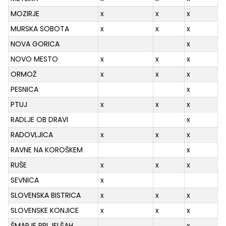
MOZIRJE
x
x
x
MURSKA SOBOTA
x
x
x
NOVA GORICA
x
NOVO MESTO
x
x
x
ORMOŽ
x
x
x
PESNICA
x
PTUJ
x
x
x
RADLJE OB DRAVI
x
RADOVLJICA
x
x
x
RAVNE NA KOROŠKEM
x
RUŠE
x
x
x
SEVNICA
x
SLOVENSKA BISTRICA
x
x
x
SLOVENSKE KONJICE
x
x
x
ŠMARJE PRI JELŠAH
x