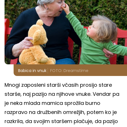
Babica in vnuk
FOTO: Dreamstime
Mnogi zaposleni starši včasih prosijo stare
starše, naj pazijo na njihove vnuke. Vendar pa
je neka mlada mamica sprožila burno
razpravo na družbenih omrežjih, potem ko je
razkrila, da svojim staršem plačuje, da pazijo