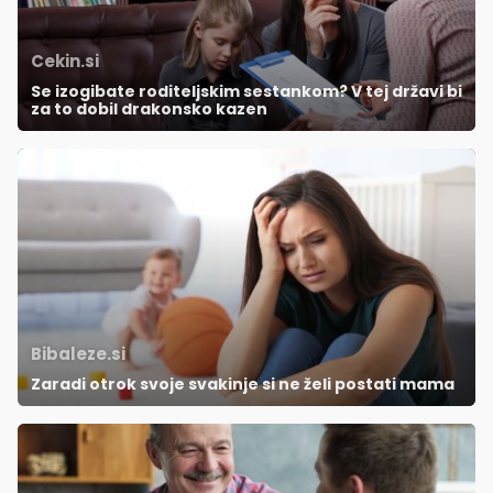
Cekin.si
Se izogibate roditeljskim sestankom? V tej državi bi
za to dobil drakonsko kazen
Bibaleze.si
Zaradi otrok svoje svakinje si ne želi postati mama