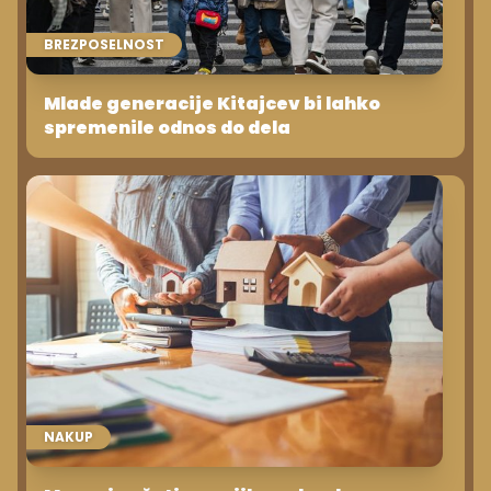
BREZPOSELNOST
Mlade generacije Kitajcev bi lahko
spremenile odnos do dela
NAKUP