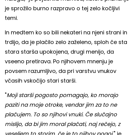
je sprožilo burno razpravo o tej zelo kočljivi
temi.
In medtem ko so bili nekateri na njeni strani in
trdijo, da je plačilo zelo zaželeno, sploh če sta
stara starša upokojena, drugi menijo, da
vseeno pretirava. Po njihovem mnenju je
povsem razumljivo, da pri varstvu vnukov
včasih vskočijo stari starši.
"
Moji starši pogosto pomagajo, ko morajo
paziti na moje otroke, vendar jim za to ne
plačujem. To so njihovi vnuki. Če slučajno
mislijo, da bi jim moral plačati, naj rečejo, z
veseljem to storim, če je to njihov pogoj
," je