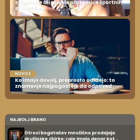
zahtevale ali prejele partnerice športnih
zvezdnikov
NOVICE
Ko imajo dovolj, preprosto odidejo: to
znamenje najpogosteje da odpoved
NAJBOLJ BRANO
Otroci bogatašev množično prodajajo
družinske zbirke: raje imajo denar kot