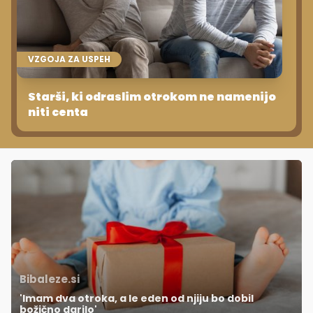
VZGOJA ZA USPEH
Starši, ki odraslim otrokom ne namenijo
niti centa
Bibaleze.si
'Imam dva otroka, a le eden od njiju bo dobil
božično darilo'