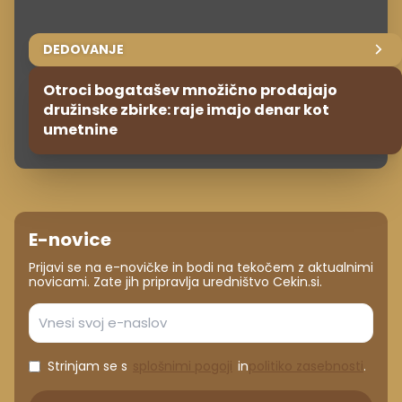
DEDOVANJE
Otroci bogatašev množično prodajajo
družinske zbirke: raje imajo denar kot
umetnine
E-novice
Prijavi se na e-novičke in bodi na tekočem z aktualnimi
novicami. Zate jih pripravlja uredništvo Cekin.si.
Strinjam se s
splošnimi pogoji
in
politiko zasebnosti
.