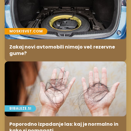
MOSKISVET.COM
Zakaj novi avtomobili nimajo več rezervne
gume?
BIBALEZE.SI
Poporodno izpadanje las: kaj je normalno in
kako si pomagati