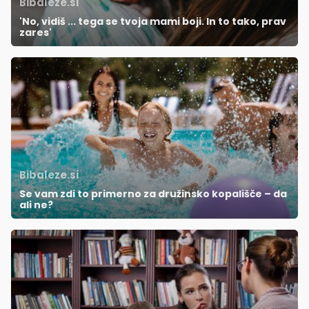
Bibaleze.si
'No, vidiš ... tega se tvoja mami boji. In to tako, prav
zares'
Bibaleze.si
Se vam zdi to primerno za družinsko kopališče – da
ali ne?