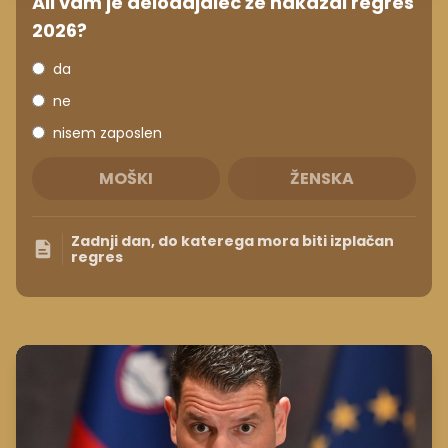
Ali vam je delodajalec že nakazal regres
2026?
da
ne
nisem zaposlen
MOŠKI
ŽENSKA
Zadnji dan, do katerega mora biti izplačan
regres