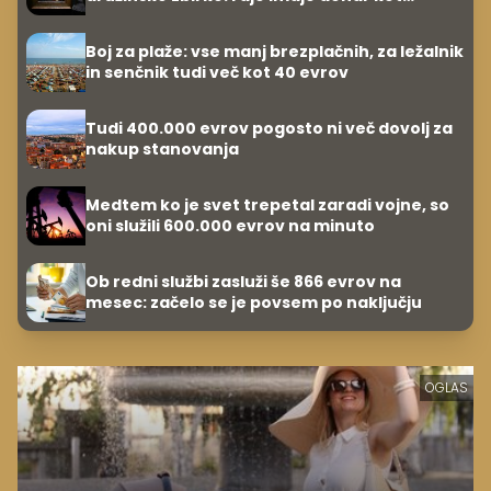
umetnine
Boj za plaže: vse manj brezplačnih, za ležalnik
in senčnik tudi več kot 40 evrov
Tudi 400.000 evrov pogosto ni več dovolj za
nakup stanovanja
Medtem ko je svet trepetal zaradi vojne, so
oni služili 600.000 evrov na minuto
Ob redni službi zasluži še 866 evrov na
mesec: začelo se je povsem po naključju
OGLAS