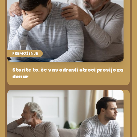
PREMOŽENJE
Storite to, če vas odrasli otroci prosijo za
denar