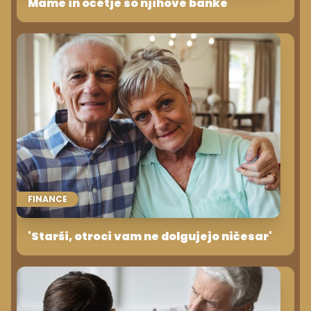
Mame in očetje so njihove banke
FINANCE
'Starši, otroci vam ne dolgujejo ničesar'