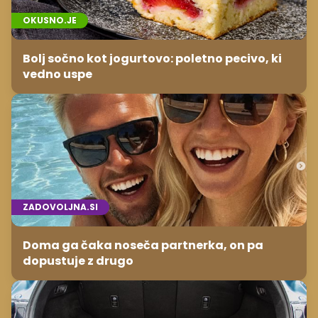
OKUSNO.JE
Bolj sočno kot jogurtovo: poletno pecivo, ki
vedno uspe
ZADOVOLJNA.SI
Doma ga čaka noseča partnerka, on pa
dopustuje z drugo