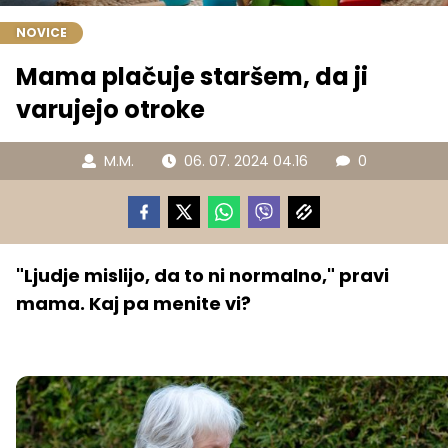
NOVICE
Mama plačuje staršem, da ji
varujejo otroke
M.M.
06. 07. 2024 04.16
0
"Ljudje mislijo, da to ni normalno," pravi
mama. Kaj pa menite vi?