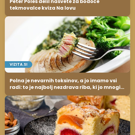
Peter Poles delil nasvete za bodoče
tekmovalce kviza Na lovu
VIZITA.SI
Polna je nevarnih toksinov, a jo imamo vsi
radi: to je najbolj nezdrava riba, ki jo mnogi
redno uživajo