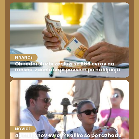
FINANCE
Ob redni službi zasluži še 866 evrov na
mesec: začelo se je povsem po naključju
NOVICE
43 milijonov evrov? Koliko so po razhodu