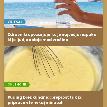
VIZITA.SI
Zdravniki opozarjajo: to je največja napaka,
ki jo ljudje delajo med vročino
OKUSNO.JE
Puding brez kuhanja: preprost trik za
pripravo v le nekaj minutah