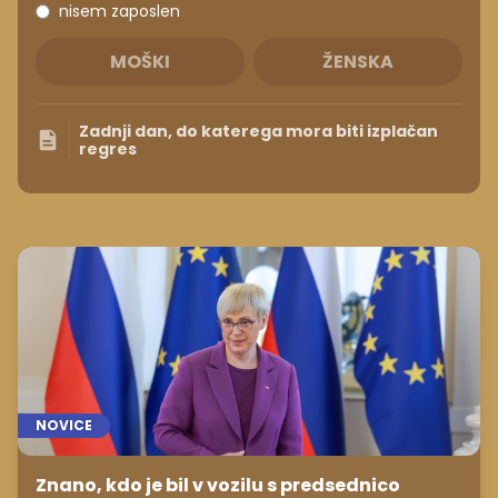
nisem zaposlen
MOŠKI
ŽENSKA
Zadnji dan, do katerega mora biti izplačan
regres
NOVICE
Znano, kdo je bil v vozilu s predsednico