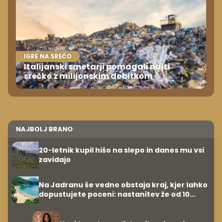
IGRE NA SREČO
Italijanski smetarji pomagali najti
srečko z milijonskim dobitkom
NAJBOLJ BRANO
20-letnik kupil hišo na slepo in danes mu vsi
zavidajo
Na Jadranu še vedno obstaja kraj, kjer lahko
dopustujete poceni: nastanitev že od 10
evrov, kosilo za pet evrov