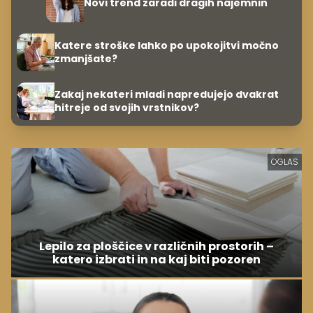
Novi trend zaradi dragih najemnin
Katere stroške lahko po upokojitvi močno
zmanjšate?
Zakaj nekateri mladi napredujejo dvakrat
hitreje od svojih vrstnikov?
OGLAS
Lepilo za ploščice v različnih prostorih –
katero izbrati in na kaj biti pozoren