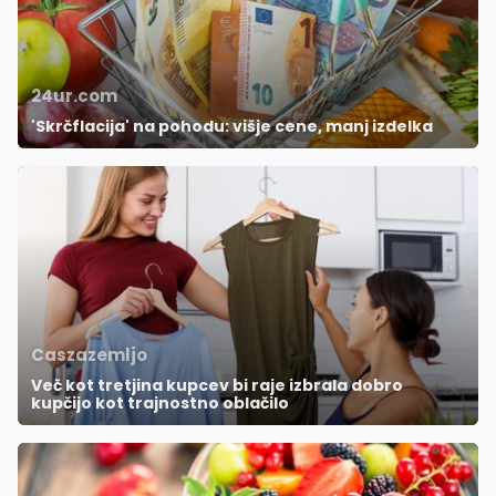
24ur.com
'Skrčflacija' na pohodu: višje cene, manj izdelka
Caszazemljo
Več kot tretjina kupcev bi raje izbrala dobro
kupčijo kot trajnostno oblačilo