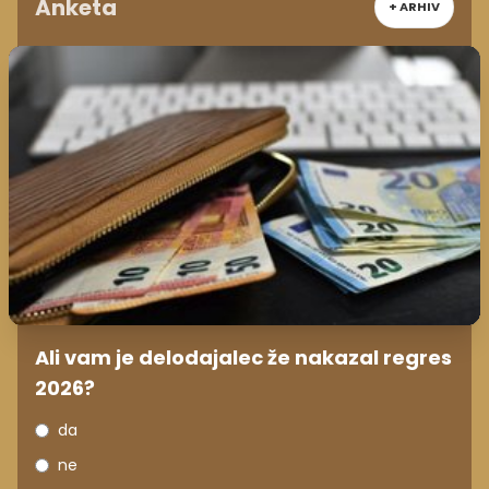
Anketa
+ ARHIV
Ali vam je delodajalec že nakazal regres
2026?
da
ne