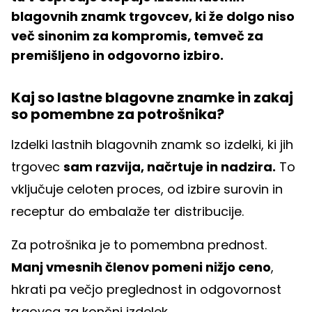
blagovnih znamk trgovcev, ki že dolgo niso
več sinonim za kompromis, temveč za
premišljeno in odgovorno izbiro.
Kaj so lastne blagovne znamke in zakaj
so pomembne za potrošnika?
Izdelki lastnih blagovnih znamk so izdelki, ki jih
trgovec
sam razvija, načrtuje in nadzira.
To
vključuje celoten proces, od izbire surovin in
receptur do embalaže ter distribucije.
Za potrošnika je to pomembna prednost.
Manj vmesnih členov pomeni nižjo ceno
,
hkrati pa večjo preglednost in odgovornost
trgovca za končni izdelek.