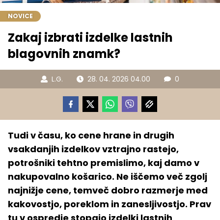
NOVICE
Zakaj izbrati izdelke lastnih
blagovnih znamk?
L.G.
28. 04. 2026 04.00
0
Tudi v času, ko cene hrane in drugih
vsakdanjih izdelkov vztrajno rastejo,
potrošniki tehtno premislimo, kaj damo v
nakupovalno košarico. Ne iščemo več zgolj
najnižje cene, temveč dobro razmerje med
kakovostjo, poreklom in zanesljivostjo. Prav
tu v ospredje stopajo izdelki lastnih