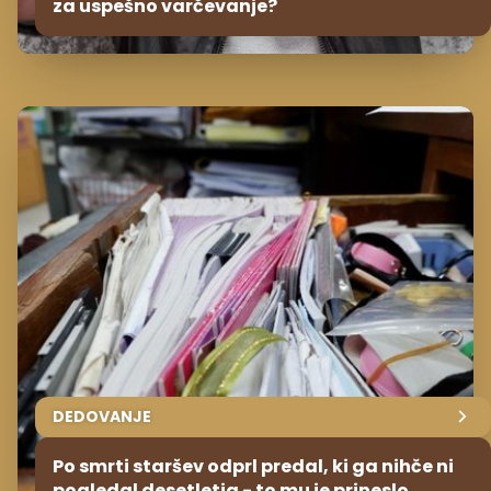
za uspešno varčevanje?
DEDOVANJE
Po smrti staršev odprl predal, ki ga nihče ni
pogledal desetletja - to mu je prineslo