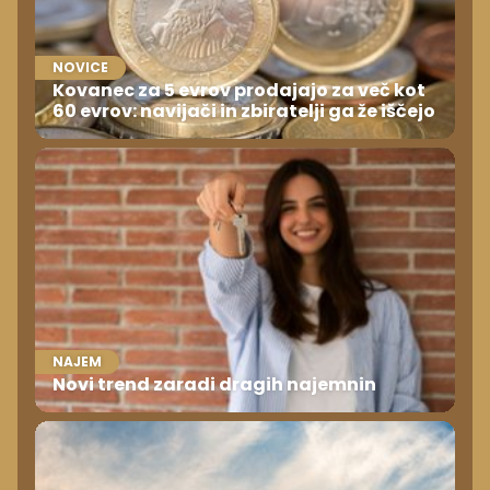
NOVICE
Kovanec za 5 evrov prodajajo za več kot
60 evrov: navijači in zbiratelji ga že iščejo
NAJEM
Novi trend zaradi dragih najemnin