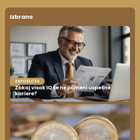
Izbrano
ZAPOSLITEV
Zakaj visok IQ še ne pomeni uspešne
kariere?