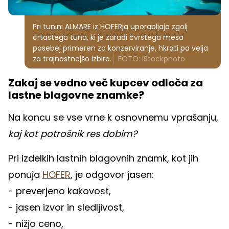
Pri tunini ALMARE iz HOFERja uporabljajo zgolj
črtastega tuna, ki je zaradi čvrstega mesa
posebej primeren za konzerviranje, hkrati pa velja
za trajnostnejšo izbiro.
FOTO: iStockphoto
Zakaj se vedno več kupcev odloča za
lastne blagovne znamke?
Na koncu se vse vrne k osnovnemu vprašanju,
kaj kot potrošnik res dobim?
Pri izdelkih lastnih blagovnih znamk, kot jih
ponuja
HOFER
, je odgovor jasen:
- preverjeno kakovost,
- jasen izvor in sledljivost,
- nižjo ceno,