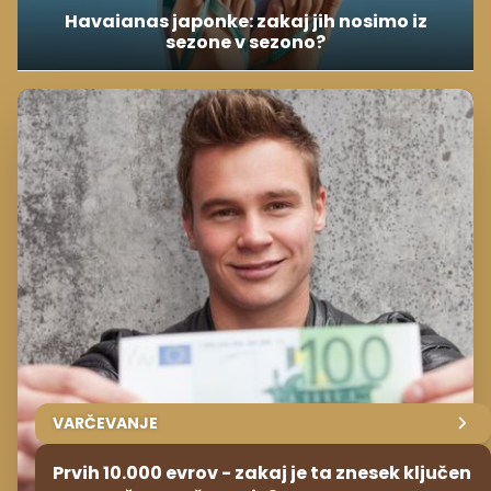
Havaianas japonke: zakaj jih nosimo iz
sezone v sezono?
VARČEVANJE
Prvih 10.000 evrov - zakaj je ta znesek ključen