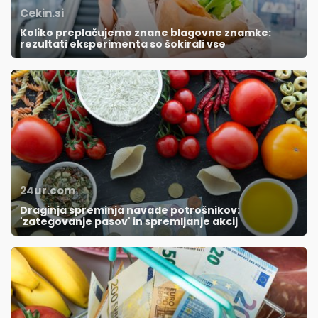
Cekin.si
Koliko preplačujemo znane blagovne znamke:
rezultati eksperimenta so šokirali vse
24ur.com
Draginja spreminja navade potrošnikov:
'zategovanje pasov' in spremljanje akcij