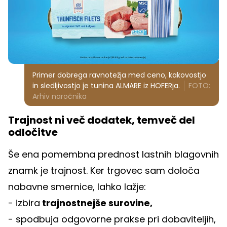
Primer dobrega ravnotežja med ceno, kakovostjo
in sledljivostjo je tunina ALMARE iz HOFERja.
FOTO:
Arhiv naročnika
Trajnost ni več dodatek, temveč del
odločitve
Še ena pomembna prednost lastnih blagovnih
znamk je trajnost. Ker trgovec sam določa
nabavne smernice, lahko lažje:
- izbira
trajnostnejše surovine,
- spodbuja odgovorne prakse pri dobaviteljih,