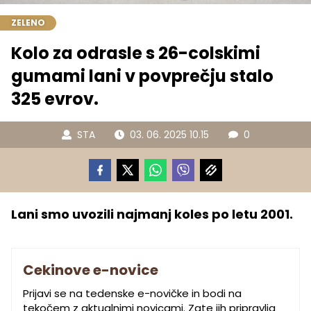
ZELENO
Kolo za odrasle s 26-colskimi
gumami lani v povprečju stalo
325 evrov.
STA
03. 06. 2025 10.15
0
Lani smo uvozili najmanj koles po letu 2001.
Cekinove e-novice
Prijavi se na tedenske e-novičke in bodi na
tekočem z aktualnimi novicami. Zate jih pripravlja