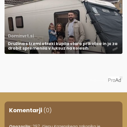
Dominvrt.si
Družina s tremi otroki kupila staro prikolico in jo za
drobiž spremenila v luksuz na kolesih
Priporoča
Komentarji
(0)
Opozorilo:
297. členu Kazenskega zakonika je