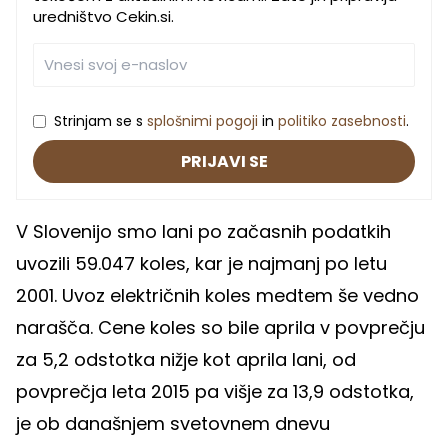
uredništvo Cekin.si.
Strinjam se s
splošnimi pogoji
in
politiko zasebnosti
.
PRIJAVI SE
V Slovenijo smo lani po začasnih podatkih
uvozili 59.047 koles, kar je najmanj po letu
2001. Uvoz električnih koles medtem še vedno
narašča. Cene koles so bile aprila v povprečju
za 5,2 odstotka nižje kot aprila lani, od
povprečja leta 2015 pa višje za 13,9 odstotka,
je ob današnjem svetovnem dnevu