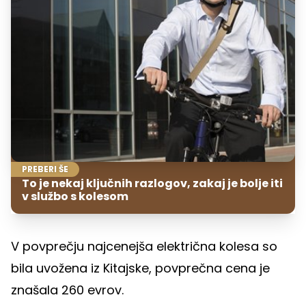
PREBERI ŠE
To je nekaj ključnih razlogov, zakaj je bolje iti
v službo s kolesom
V povprečju najcenejša električna kolesa so
bila uvožena iz Kitajske, povprečna cena je
znašala 260 evrov.