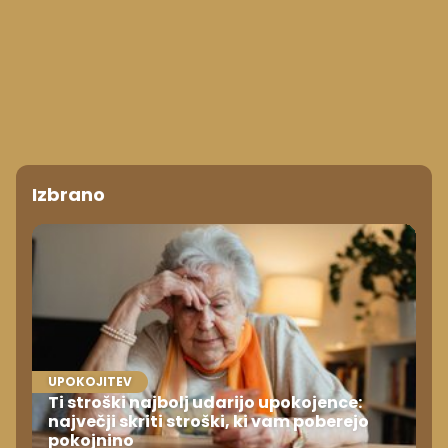
Izbrano
UPOKOJITEV
Ti stroški najbolj udarijo upokojence:
največji skriti stroški, ki vam poberejo
pokojnino