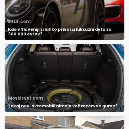
24ur.com
Kdo v Sloveniji si lahko privošči luksuzni avto za
300.000 evrov?
Moskisvet.com
Zakaj novi avtomobili nimajo več rezervne gume?