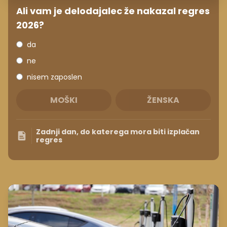
Ali vam je delodajalec že nakazal regres
2026?
da
ne
nisem zaposlen
MOŠKI
ŽENSKA
Zadnji dan, do katerega mora biti izplačan
regres