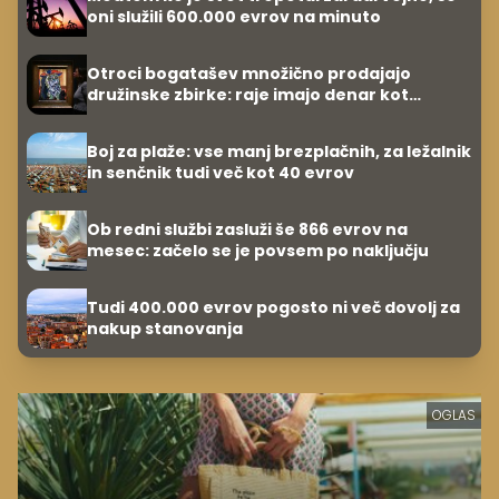
oni služili 600.000 evrov na minuto
Otroci bogatašev množično prodajajo
družinske zbirke: raje imajo denar kot
umetnine
Boj za plaže: vse manj brezplačnih, za ležalnik
in senčnik tudi več kot 40 evrov
Ob redni službi zasluži še 866 evrov na
mesec: začelo se je povsem po naključju
Tudi 400.000 evrov pogosto ni več dovolj za
nakup stanovanja
OGLAS