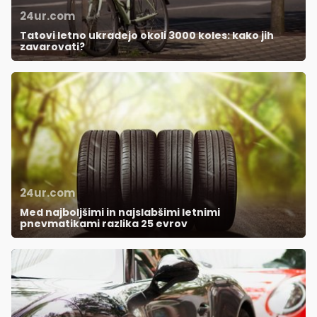
24ur.com
Tatovi letno ukradejo okoli 3000 koles: kako jih
zavarovati?
24ur.com
Med najboljšimi in najslabšimi letnimi
pnevmatikami razlika 25 evrov