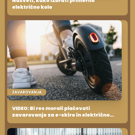
Nasveti, kako izbrati primerno
električno kolo
ZAVAROVANJA
VIDEO: Bi res morali plačevati
zavarovanje za e-skiro in električno
kolo?