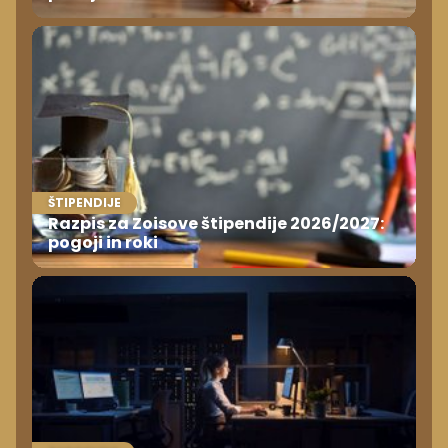
ŠTIPENDIJE
Razpis za Zoisove štipendije 2026/2027:
pogoji in roki