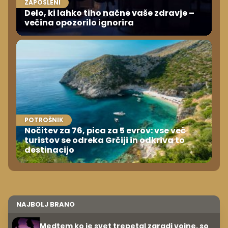
ZAPOSLENI
Delo, ki lahko tiho načne vaše zdravje –
večina opozorilo ignorira
POTROŠNIK
Nočitev za 76, pica za 5 evrov: vse več
turistov se odreka Grčiji in odkriva to
destinacijo
NAJBOLJ BRANO
Medtem ko je svet trepetal zaradi vojne, so