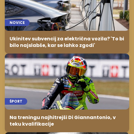
NOVICE
Ukinitev subvencij za električna vozila? 'To bi
bilo najslabše, kar se lahko zgodi'
ŠPORT
Na treningu najhitrejši Di Giannantonio, v
teku kvalifikacije