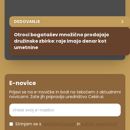
DEDOVANJE
Otroci bogatašev množično prodajajo
družinske zbirke: raje imajo denar kot
umetnine
E-novice
Prijavi se na e-novičke in bodi na tekočem z aktualnimi
novicami. Zate jih pripravlja uredništvo Cekin.si.
Strinjam se s
splošnimi pogoji
in
politiko zasebnosti
.