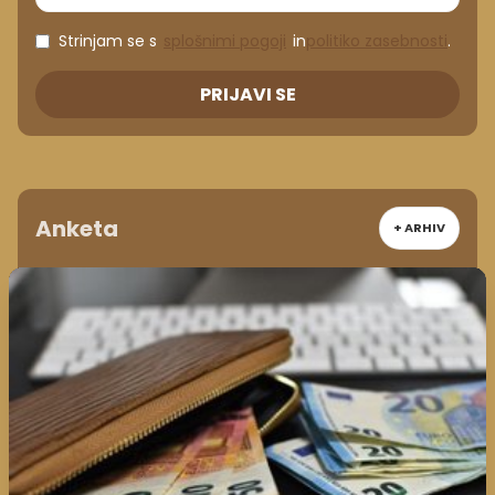
Strinjam se s
splošnimi pogoji
in
politiko zasebnosti
.
PRIJAVI SE
Anketa
+ ARHIV