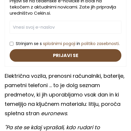
Prijavi se na tedenske e-novičke in bodi na
tekočem z aktualnimi novicami. Zate jih pripravlja
uredništvo Cekin.si.
Strinjam se s
splošnimi pogoji
in
politiko zasebnosti
.
PRIJAVI SE
Električna vozila, prenosni računalniki, baterije,
pametni telefoni ... to je dolg seznam
predmetov, ki jih uporabljamo vsak dan in ki
temeljijo na ključnem materialu: litiju, poroča
spletna stran
euronews
.
"Pa ste se kdaj vprašali, kdo rudari to