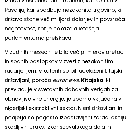
izloča v nelicenciranih rudnikih, kot so tisti v
Pasaliju, kar spodbuja nezakonito trgovino, ki
državo stane več milijard dolarjev in povzroča
negotovost, kot je pokazala letošnja
parlamentarna preiskava.
V zadnjih mesecih je bilo več primerov aretacij
in sodnih postopkov v zvezi z nezakonitim
rudarjenjem, v katerih so bili udeleženi kitajski
državljani, poroča
euronews
.
Kitajska
, ki
prevladuje v svetovnih dobavnih verigah za
obnovljive vire energije, je sporno vključena v
nigerijski ekstraktivni sektor. Njeni državljani in
podjetja so pogosto izpostavljeni zaradi okolju
škodljivih praks, izkoriščevalskega dela in