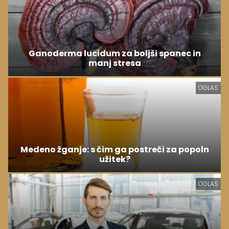
Ganoderma lucidum za boljši spanec in
manj stresa
OGLAS
Medeno žganje: s čim ga postreči za popoln
užitek?
OGLAS