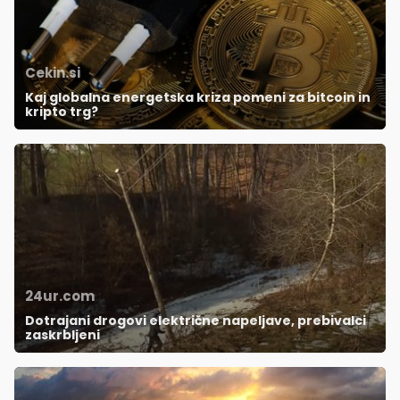
Cekin.si
Kaj globalna energetska kriza pomeni za bitcoin in
kripto trg?
24ur.com
Dotrajani drogovi električne napeljave, prebivalci
zaskrbljeni