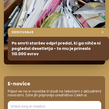
DEDOVANJE
Po smrti staršev odprl predal, ki ga nihče ni
pogledal desetletja - to mu je prineslo
110.000 evrov
E-novice
Prijavi se na e-novičke in bodi na tekočem z aktualnimi
novicami. Zate jih pripravlja uredništvo Cekin.si.