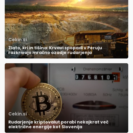
Cekin.si
Zlato, kri in tišina: Krvavi spopadi v Peruju
razkrivajo mračno ozadje rudarjenja
Cekin.si
Rudarjenje kriptovalut porabi nekajkrat več
električne energije kot Slovenija