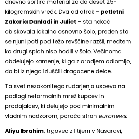
dnevno sortira material za do deset 25-
kilogramskih vrečk. Dva od otrok –
petletni
Zakaria Danladi in Juliet
– sta nekoč
obiskovala lokalno osnovno šolo, preden sta
se njuni poti pod težo revščine razšli, medtem
ko drugi sploh niso hodili v šolo. Večinoma
obdelujejo kamenje, ki ga z orodjem odlomijo,
da bi iz njega izluščili dragocene delce.
Ta svet nezakonitega rudarjenja uspeva na
podlagi neformalnih mrež kupcev in
prodajalcev, ki delujejo pod minimalnim
vladnim nadzorom, poroča stran
euronews
.
Aliyu Ibrahim
, trgovec z litijem v Nasaravi,