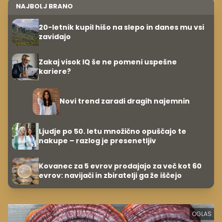
NAJBOLJ BRANO
20-letnik kupil hišo na slepo in danes mu vsi
zavidajo
Zakaj visok IQ še ne pomeni uspešne
kariere?
Novi trend zaradi dragih najemnin
Ljudje po 50. letu množično opuščajo te
nakupe – razlog je presenetljiv
Kovanec za 5 evrov prodajajo za več kot 60
evrov: navijači in zbiratelji ga že iščejo
OGLAS