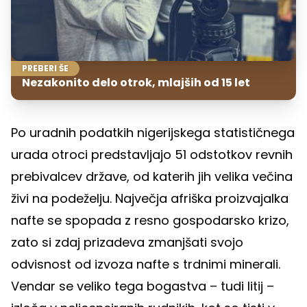
PREBERI ŠE
Nezakonito delo otrok, mlajših od 15 let
Po uradnih podatkih nigerijskega statističnega
urada otroci predstavljajo 51 odstotkov revnih
prebivalcev države, od katerih jih velika večina
živi na podeželju. Največja afriška proizvajalka
nafte se spopada z resno gospodarsko krizo,
zato si zdaj prizadeva zmanjšati svojo
odvisnost od izvoza nafte s trdnimi minerali.
Vendar se veliko tega bogastva – tudi litij –