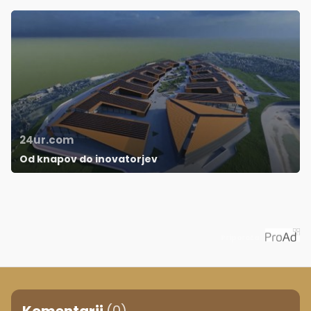
24ur.com
Od knapov do inovatorjev
Priporoča