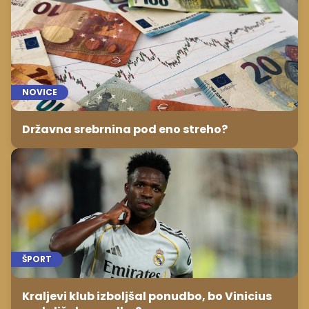
NOVICE
Državna srebrnina pod eno streho?
ŠPORT
Kraljevi klub izboljšal ponudbo, bo Vinicius