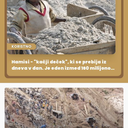
KORISTNO
Hamisi - "kačji deček", ki se prebija iz
dneva v dan. Je eden izmed 160 milijonov
otrok