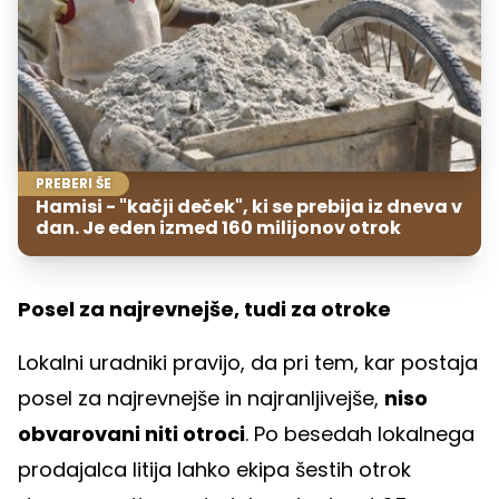
PREBERI ŠE
Hamisi - "kačji deček", ki se prebija iz dneva v
dan. Je eden izmed 160 milijonov otrok
Posel za najrevnejše, tudi za otroke
Lokalni uradniki pravijo, da pri tem, kar postaja
posel za najrevnejše in najranljivejše,
niso
obvarovani niti otroci
. Po besedah lokalnega
prodajalca litija lahko ekipa šestih otrok