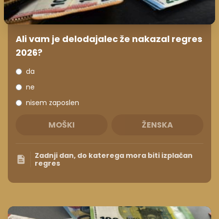
Ali vam je delodajalec že nakazal regres
2026?
da
ne
nisem zaposlen
MOŠKI
ŽENSKA
Zadnji dan, do katerega mora biti izplačan
regres