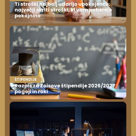
Ti stroški najbolj udarijo upokojence:
največji skriti stroški, ki vam poberejo
pokojnino
ŠTIPENDIJE
Razpis za Zoisove štipendije 2026/2027:
pogoji in roki