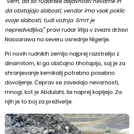
"Vem, da so rudarske dejavnosti nevarne in
da obstajajo slabosti, vendar ima vsak poklic
svoje slabosti, tudi vožnja. Smrt je
nepredvidljiva
," pravi rudar litija v zvezni državi
Nassarawa na severu osrednje Nigerije.
Pri novih rudnikih zemljo najprej razstrelijo z
dinamitom, ki ga običajno tihotapijo, saj je za
shranjevanje kemikalij potrebno posebno
dovoljenje. Čeprav se zavedajo nevarnosti,
mnogi, kot je Abdulahi, še naprej kopljejo. Za
njih je to boj za preživetje.