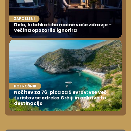
ZAPOSLENI
Delo, ki lahko tiho načne vaše zdravje –
večina opozorilo ignorira
POTROŠNIK
Nočitev za 76, pica za 5 evrov: vse več
turistov se odreka Grčiji in odkriva to
destinacijo