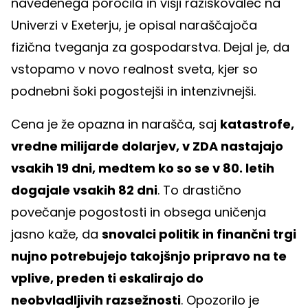
navedenega poročila in višji raziskovalec na
Univerzi v Exeterju, je opisal naraščajoča
fizična tveganja za gospodarstva. Dejal je, da
vstopamo v novo realnost sveta, kjer so
podnebni šoki pogostejši in intenzivnejši.
Cena je že opazna in narašča, saj
katastrofe,
vredne milijarde dolarjev, v ZDA nastajajo
vsakih 19 dni, medtem ko so se v 80. letih
dogajale vsakih 82 dni
. To drastično
povečanje pogostosti in obsega uničenja
jasno kaže, da
snovalci politik in finančni trgi
nujno potrebujejo takojšnjo pripravo na te
vplive, preden ti eskalirajo do
neobvladljivih razsežnosti
. Opozorilo je