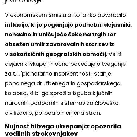
javno zdravje.
V ekonomskem smislu bi to lahko povzročilo
inflacijo, ki jo poganjajo podnebni dejavniki,
nenadne in uničujoče šoke na trgih ter
obsežen umik zavarovalnih storitev iz
visokorizičnih geografskih območij
. Vsi ti
dejavniki skupaj močno povečujejo tveganje
za t. i. 'planetarno insolventnost', stanje
popolnega družbenega in gospodarskega
kolapsa, ki bi ga sprožila izguba ključnih
naravnih podpornih sistemov za človeško
civilizacijo, poroča omenjena stran.
Nujnost hitrega ukrepanja: opozorila
vodilnih strokovnjakov