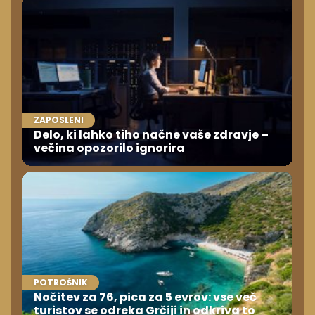
ZAPOSLENI
Delo, ki lahko tiho načne vaše zdravje –
večina opozorilo ignorira
POTROŠNIK
Nočitev za 76, pica za 5 evrov: vse več
turistov se odreka Grčiji in odkriva to