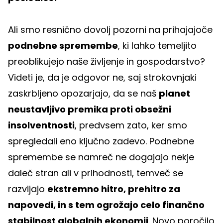
Ali smo resnično dovolj pozorni na prihajajoče
podnebne spremembe
, ki lahko temeljito
preoblikujejo naše življenje in gospodarstvo?
Videti je, da je odgovor ne, saj strokovnjaki
zaskrbljeno opozarjajo, da se naš
planet
neustavljivo premika proti obsežni
insolventnosti
, predvsem zato, ker smo
spregledali eno ključno zadevo. Podnebne
spremembe se namreč ne dogajajo nekje
daleč stran ali v prihodnosti, temveč se
razvijajo
ekstremno hitro, prehitro za
napovedi, in s tem ogrožajo celo finančno
stabilnost globalnih ekonomij
. Novo poročilo