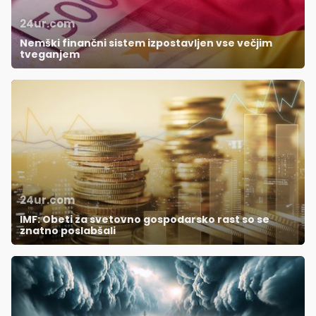
24ur.com
Nemški finančni sistem izpostavljen vse večjim
tveganjem
24ur.com
IMF: Obeti za svetovno gospodarsko rast so se
znatno poslabšali