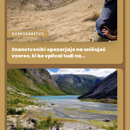
GOSPODARSTVO
Znanstveniki opozarjajo na uničujoč
vzorec, ki bo vplival tudi na
gospodarstvo