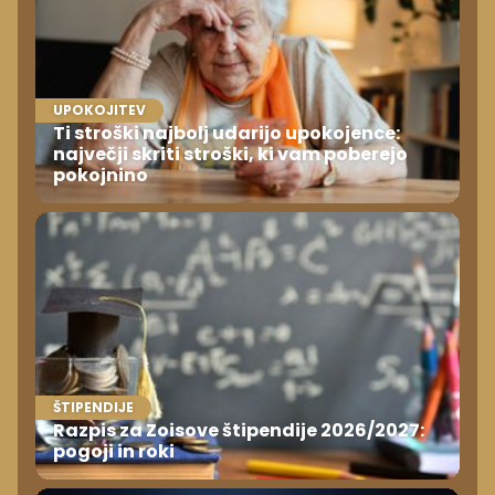
UPOKOJITEV
Ti stroški najbolj udarijo upokojence:
največji skriti stroški, ki vam poberejo
pokojnino
ŠTIPENDIJE
Razpis za Zoisove štipendije 2026/2027:
pogoji in roki