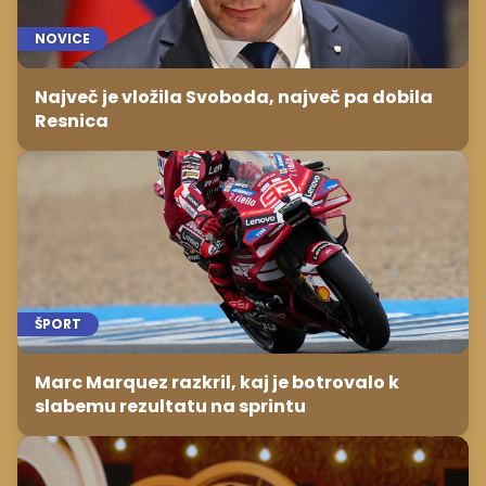
NOVICE
Največ je vložila Svoboda, največ pa dobila
Resnica
ŠPORT
Marc Marquez razkril, kaj je botrovalo k
slabemu rezultatu na sprintu