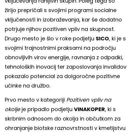
vključevanja ranljivih skupin. Poleg tega so
žirijo prepričali s svojimi programi socialne
vključenosti in izobraževanja, kar še dodatno
potrjuje njihov pozitiven vpliv na skupnost.
Drugo mesto je šlo v roke podjetju
SICO
, ki je s
svojimi trajnostnimi praksami na področju
obnovljivih virov energije, ravnanja z odpadki,
tehnoloških inovacij ter zaposlovanja invalidov
pokazalo potencial za dolgoročne pozitivne
učinke na družbo.
Prvo mesto v kategoriji
Pozitiven vpliv na
okolje
je pripadlo podjetju
VINAKOPER
, ki s
skrbnim odnosom do okolja in občutkom za
ohranjanje biotske raznovrstnosti v kmetijstvu