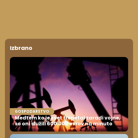
Izbrano
GOSPODARSTVO
Medtem ko je svet trepetal zaradi vojne,
so oni služili 600.000 evrov na minuto