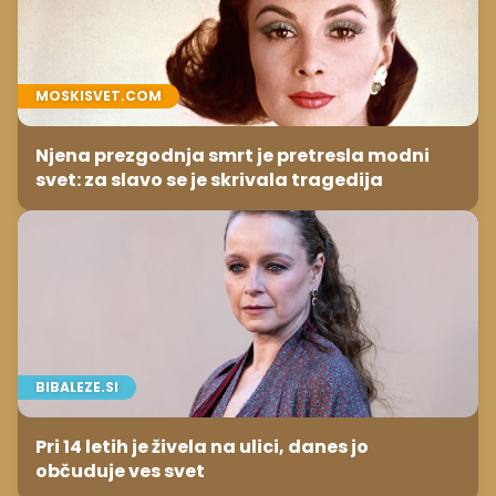
MOSKISVET.COM
Njena prezgodnja smrt je pretresla modni
svet: za slavo se je skrivala tragedija
BIBALEZE.SI
Pri 14 letih je živela na ulici, danes jo
občuduje ves svet