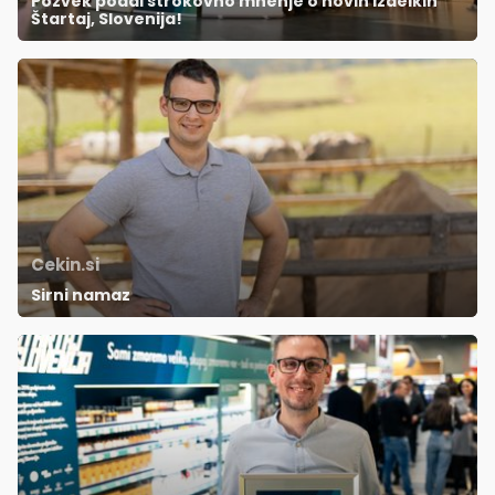
Pozvek podal strokovno mnenje o novih izdelkih
Štartaj, Slovenija!
Cekin.si
Sirni namaz