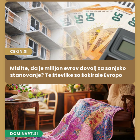
CEKIN.SI
Mislite, da je milijon evrov dovolj za sanjsko
stanovanje? Te številke so šokirale Evropo
DOMINVRT.SI