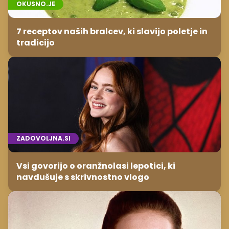
OKUSNO.JE
7 receptov naših bralcev, ki slavijo poletje in
tradicijo
ZADOVOLJNA.SI
Vsi govorijo o oranžnolasi lepotici, ki
navdušuje s skrivnostno vlogo