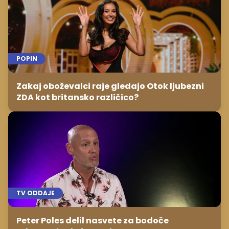
POPIN
Zakaj oboževalci raje gledajo Otok ljubezni
ZDA kot britansko različico?
TV ODDAJE
Peter Poles delil nasvete za bodoče