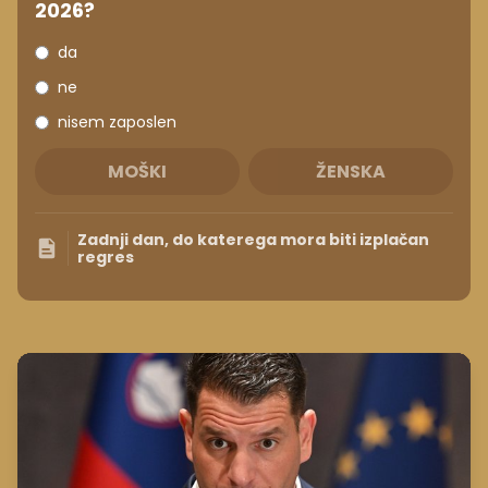
2026?
da
ne
nisem zaposlen
MOŠKI
ŽENSKA
Zadnji dan, do katerega mora biti izplačan
regres