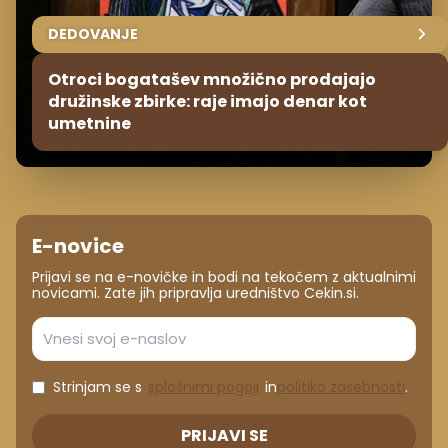
DEDOVANJE
Otroci bogatašev množično prodajajo
družinske zbirke: raje imajo denar kot
umetnine
E-novice
Prijavi se na e-novičke in bodi na tekočem z aktualnimi
novicami. Zate jih pripravlja uredništvo Cekin.si.
Strinjam se s
splošnimi pogoji
in
politiko zasebnosti
.
PRIJAVI SE