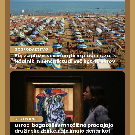
GOSPODARSTVO
Boj za plaže: vse manj brezplačnih, za
ležalnik in senčnik tudi več kot 40 evrov
DEDOVANJE
Otroci bogatašev množično prodajajo
družinske zbirke: raje imajo denar kot