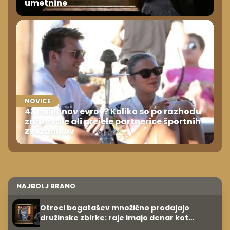
umetnine
NOVICE
43 milijonov evrov? Koliko so po razhodu
zahtevale ali prejele partnerice športnih
zvezdnikov
NAJBOLJ BRANO
Otroci bogatašev množično prodajajo
družinske zbirke: raje imajo denar kot
umetnine