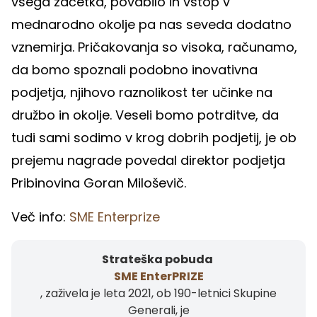
vsega začetka, povabilo in vstop v
mednarodno okolje pa nas seveda dodatno
vznemirja. Pričakovanja so visoka, računamo,
da bomo spoznali podobno inovativna
podjetja, njihovo raznolikost ter učinke na
družbo in okolje. Veseli bomo potrditve, da
tudi sami sodimo v krog dobrih podjetij, je ob
prejemu nagrade povedal direktor podjetja
Pribinovina Goran Miloševič.
Več info:
SME Enterprize
Strateška pobuda
SME EnterPRIZE
, zaživela je leta 2021, ob 190-letnici Skupine
Generali, je