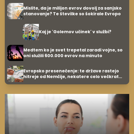
Mislite, da je milijon evrov dovolj za sanjsko
stanovanje? Te številke so šokirale Evropo
Kaj je 'Golemov učinek' v službi?
Medtem ko je svet trepetal zaradi vojne, so
oni služili 600.000 evrov na minuto
Evropsko presenečenje: te države rastejo
hitreje od Nemčije, nekatere celo večkrat
hitreje