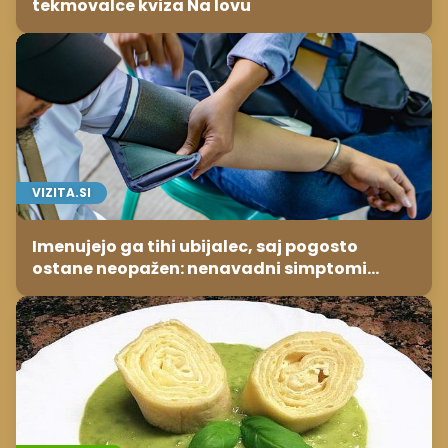
tekmovalce kviza Na lovu
VIZITA.SI
Imenujejo ga tihi ubijalec, saj pogosto
ostane neopažen: nenavadni simptomi
visokega holesterola