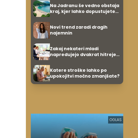
Na Jadranu še vedno obstaja
kraj, kjer lahko dopustujete
poceni: nastanitev že od 10
evrov, kosilo za pet evrov
Novi trend zaradi dragih
najemnin
Zakaj nekateri mladi
napredujejo dvakrat hitreje
od svojih vrstnikov?
Katere stroške lahko po
upokojitvi močno zmanjšate?
OGLAS