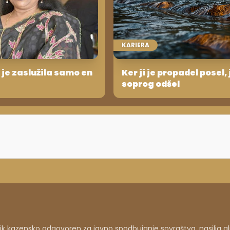
KARIERA
 je zaslužila samo en
Ker ji je propadel posel, 
soprog odšel
 kazensko odgovoren za javno spodbujanje sovraštva, nasilja al