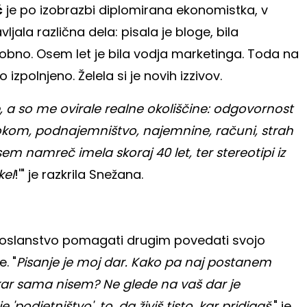
ć
je po izobrazbi diplomirana ekonomistka, v
jala različna dela: pisala je bloge, bila
dobno. Osem let je bila vodja marketinga. Toda na
 izpolnjeno. Želela si je novih izzivov.
je, a so me ovirale realne okoliščine: odgovornost
kom, podnajemništvo, najemnine, računi, strah
sem namreč imela skoraj 40 let, ter stereotipi iz
kel
!'" je razkrila Snežana.
o poslanstvo pomagati drugim povedati svojo
. "
Pisanje je moj dar. Kako pa naj postanem
ar sama nisem? Ne glede na vaš dar je
'podjetništvo', to, da živiš tisto, kar pridigaš
," je