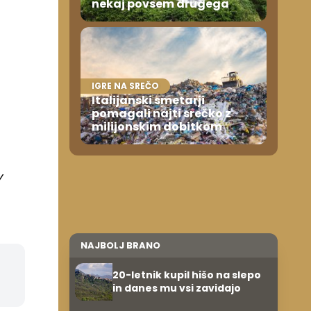
nekaj povsem drugega
IGRE NA SREČO
Italijanski smetarji
pomagali najti srečko z
milijonskim dobitkom
v
NAJBOLJ BRANO
20-letnik kupil hišo na slepo
in danes mu vsi zavidajo