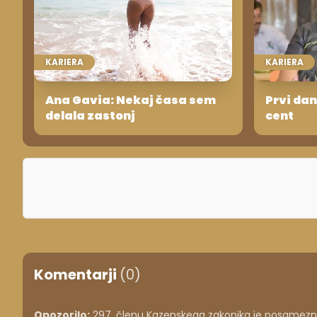
KARIERA
KARIERA
Ana Gavia: Nekaj časa sem
Prvi dan
delala zastonj
cent
Komentarji
(0)
Opozorilo:
297. členu Kazenskega zakonika je posameznik