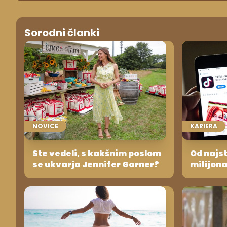
Sorodni članki
NOVICE
KARIERA
Ste vedeli, s kakšnim poslom
Od najs
se ukvarja Jennifer Garner?
milijona
končno 