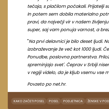
tečaja, s plačilom počakali. Prijatelji
In potem sem dobila materialno potr
pravi, da največji vir v našem življenju
super, saj vam ponuja varnost, a bre
"
Na prvi delavnici je bilo deset ljudi. 
izobraževanje že več kot 1000 ljudi. Č
Ponudbe, poslovna partnerstva. Priložn
spreminjajo svet'. Čeprav v Srbiji nis
v regiji videlo, da je kljub vsemu vse
Povzeto po net.hr
.
KAKO ZAČETI POSEL
POSEL
PODJETNICA
ŽENSKE V PO