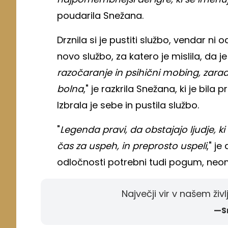
poudarila Snežana.
Drznila si je pustiti službo, vendar ni
novo službo, za katero je mislila, da je
razočaranje in psihični mobing, zarad
bolna
," je razkrila Snežana, ki je bila 
Izbrala je sebe in pustila službo.
"
Legenda pravi, da obstajajo ljudje, ki s
čas za uspeh, in preprosto uspeli
," j
odločnosti potrebni tudi pogum, neom
Največji vir v našem živl
—S