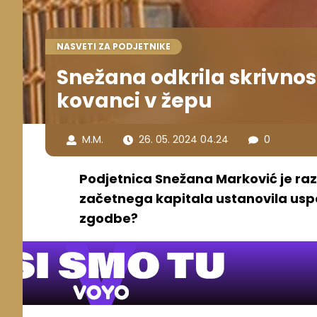
NASVETI ZA PODJETNIKE
Snežana odkrila skrivnos
kovanci v žepu
M.M.
26. 05. 2024 04.24
0
Podjetnica Snežana Marković je razk
začetnega kapitala ustanovila uspe
zgodbe?