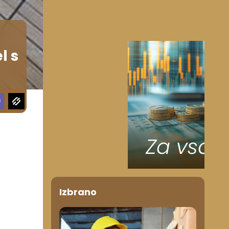
l s
Izbrano