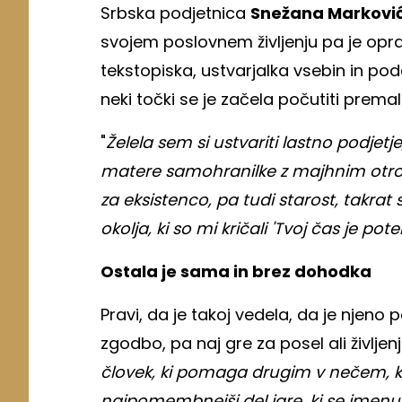
Srbska podjetnica
Snežana Markovi
svojem poslovnem življenju pa je opravl
tekstopiska, ustvarjalka vsebin in po
neki točki se je začela počutiti premalo
"
Želela sem si ustvariti lastno podjet
matere samohranilke z majhnim otro
za eksistenco, pa tudi starost, takrat 
okolja, ki so mi kričali 'Tvoj čas je pote
Ostala je sama in brez dohodka
Pravi, da je takoj vedela, da je njen
zgodbo, pa naj gre za posel ali življenje
človek, ki pomaga drugim v nečem, k
najpomembnejši del igre, ki se imenuje 