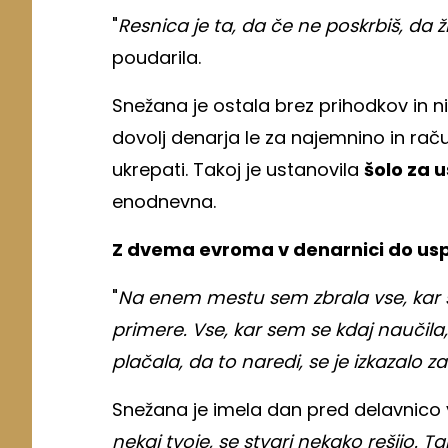
"
Resnica je ta, da če ne poskrbiš, da živ
poudarila.
Snežana je ostala brez prihodkov in ni
dovolj denarja le za najemnino in rač
ukrepati. Takoj je ustanovila
šolo za 
enodnevna.
Z dvema evroma v denarnici do us
"
Na enem mestu sem zbrala vse, kar s
primere. Vse, kar sem se kdaj naučil
plačala, da to naredi, se je izkazalo z
Snežana je imela dan pred delavnico v
nekaj tvoje, se stvari nekako rešijo. Ta