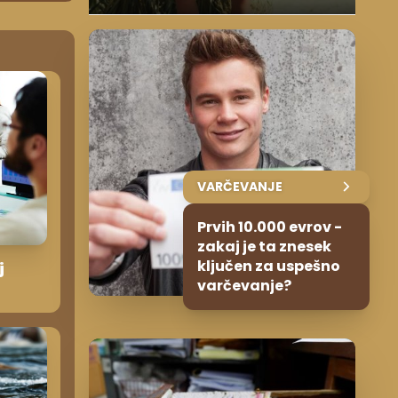
VARČEVANJE
Prvih 10.000 evrov -
zakaj je ta znesek
ključen za uspešno
j
varčevanje?