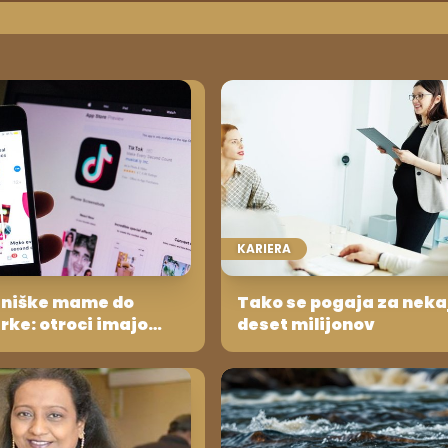
KARIERA
tniške mame do
Tako se pogaja za neka
rke: otroci imajo
deset milijonov
svoje sobe