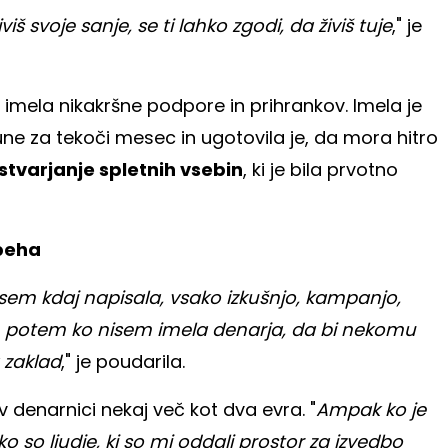
iš svoje sanje, se ti lahko zgodi, da živiš tuje
," je
 imela nikakršne podpore in prihrankov. Imela je
une za tekoči mesec in ugotovila je, da mora hitro
ustvarjanje spletnih vsebin
, ki je bila prvotno
peha
em kdaj napisala, vsako izkušnjo, kampanjo,
a, potem ko nisem imela denarja, da bi nekomu
a zaklad
," je poudarila.
 denarnici nekaj več kot dva evra. "
Ampak ko je
ko so ljudje, ki so mi oddali prostor za izvedbo