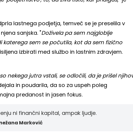
 odprla lastnega podjetja, temveč se je preselila v
 njena sanjska. "
Doživela pa sem najgloblje
i katerega sem se počutila, kot da sem fizično
prisiljena izbirati med službo in lastnim zdravjem.
o nekega jutra vstali, se odločili, da je prišel njiho
e dejala in poudarila, da so za uspeh poleg
ajna predanost in jasen fokus.
jenju ni finančni kapital, ampak ljudje.
nežana Marković