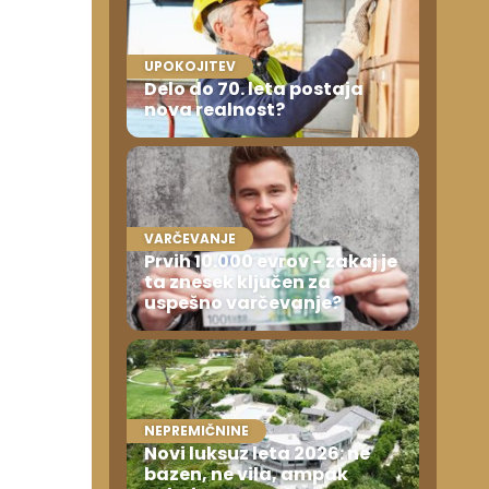
UPOKOJITEV
Delo do 70. leta postaja
nova realnost?
VARČEVANJE
Prvih 10.000 evrov - zakaj je
ta znesek ključen za
uspešno varčevanje?
NEPREMIČNINE
Novi luksuz leta 2026: ne
bazen, ne vila, ampak