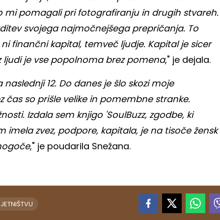
 so mi pomagali pri fotografiranju in drugih stvareh.
ditev svojega najmočnejšega prepričanja. To
 ni finančni kapital, temveč ljudje. Kapital je sicer
z ljudi je vse popolnoma brez pomena
," je dejala.
Na naslednji 12. Do danes je šlo skozi moje
ez čas so prišle velike in pomembne stranke.
osti. Izdala sem knjigo 'SoulBuzz, zgodbe, ki
em imela zvez, podpore, kapitala, je na tisoče žensk
 mogoče
," je poudarila Snežana.
DJETNIŠTVU