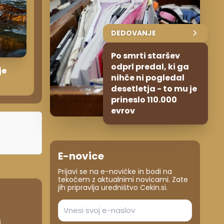
DEDOVANJE
Po smrti staršev
odprl predal, ki ga
je
nihče ni pogledal
desetletja - to mu je
prineslo 110.000
evrov
E-novice
Prijavi se na e-novičke in bodi na
tekočem z aktualnimi novicami. Zate
jih pripravlja uredništvo Cekin.si.
i