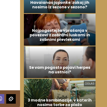
Havaianas japonke: zakaj jih
nosimo iz sezone v sezono?
Najpogostejša vprašanja v
povezavi z zobnimi luskami in
zobnimi prevlekami
Se vam pogosto pojavi herpes
na ustnici?
OGLAS
3 modne kombinacije, v katerih
nosimo torbe za plažo