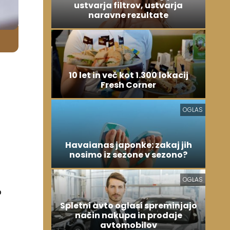
ustvarja filtrov, ustvarja
naravne rezultate
10 let in več kot 1.300 lokacij
Fresh Corner
OGLAS
Havaianas japonke: zakaj jih
nosimo iz sezone v sezono?
OGLAS
o
Spletni avto oglasi spreminjajo
način nakupa in prodaje
avtomobilov