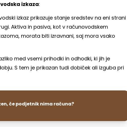
ovodska izkaza
:
odski izkaz prikazuje stanje sredstev na eni strani
rugi. Aktiva in pasiva, kot v računovodskem
azoma, morata biti izravnani, saj mora vsako
razliko med vsemi prihodki in odhodki, ki jih je
bju. S tem je prikazan tudi dobiček ali izguba pri
zen, če podjetnik nima računa?