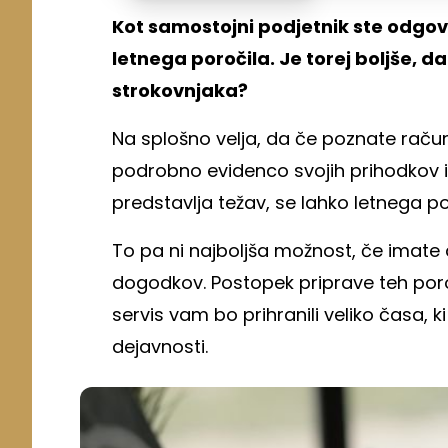
Kot samostojni podjetnik ste odgovo
letnega poročila. Je torej boljše, da
strokovnjaka?
Na splošno velja, da če poznate rač
podrobno evidenco svojih prihodkov i
predstavlja težav, se lahko letnega por
To pa ni najboljša možnost, če imate 
dogodkov. Postopek priprave teh poro
servis vam bo prihranili veliko časa, 
dejavnosti.