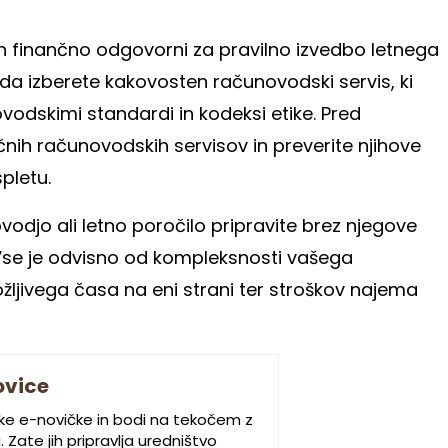
in finančno odgovorni za pravilno izvedbo letnega
da izberete kakovosten računovodski servis, ki
vodskimi standardi in kodeksi etike. Pred
čnih računovodskih servisov in preverite njihove
pletu.
vodjo ali letno poročilo pripravite brez njegove
 Vse je odvisno od kompleksnosti vašega
ožljivega časa na eni strani ter stroškov najema
ovice
ske e-novičke in bodi na tekočem z
 Zate jih pripravlja uredništvo