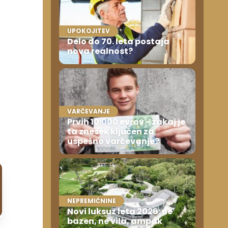
UPOKOJITEV
Delo do 70. leta postaja
nova realnost?
VARČEVANJE
Prvih 10.000 evrov - zakaj je
ta znesek ključen za
uspešno varčevanje?
NEPREMIČNINE
Novi luksuz leta 2026: ne
bazen, ne vila, ampak