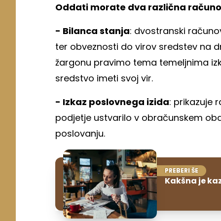
Oddati morate dva različna račun
- Bilanca stanja
: dvostranski računov
ter obveznosti do virov sredstev na d
žargonu pravimo tema temeljnima izk
sredstvo imeti svoj vir.
- Izkaz poslovnega izida
: prikazuje 
podjetje ustvarilo v obračunskem obdo
poslovanju.
PREBERI ŠE
Kakšna je ka