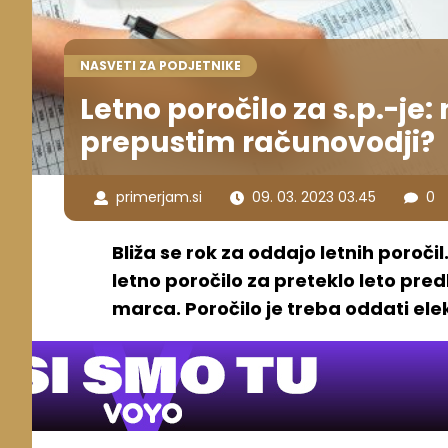
NASVETI ZA PODJETNIKE
Letno poročilo za s.p.-je
prepustim računovodji?
primerjam.si
09. 03. 2023 03.45
0
Bliža se rok za oddajo letnih poroči
letno poročilo za preteklo leto predl
marca. Poročilo je treba oddati el