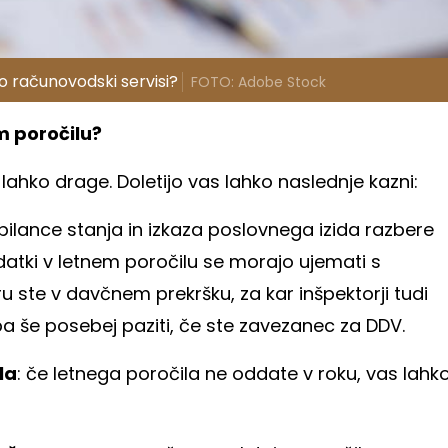
jo računovodski servisi?
FOTO: Adobe Stock
m poročilu?
lahko drage. Doletijo vas lahko naslednje kazni:
z bilance stanja in izkaza poslovnega izida razbere
odatki v letnem poročilu se morajo ujemati s
 ste v davčnem prekršku, za kar inšpektorji tudi
ba še posebej paziti, če ste zavezanec za DDV.
la
: če letnega poročila ne oddate v roku, vas lahk