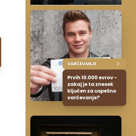
a
VARČEVANJE
Prvih 10.000 evrov -
zakaj je ta znesek
ključen za uspešno
varčevanje?