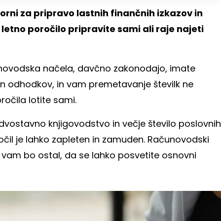
rni za pripravo lastnih finančnih izkazov in
 letno poročilo pripravite sami ali raje najeti
unovodska načela, davčno zakonodajo, imate
n odhodkov, in vam premetavanje številk ne
očila lotite sami.
dvostavno knjigovodstvo in večje število poslovnih
čil je lahko zapleten in zamuden. Računovodski
ki vam bo ostal, da se lahko posvetite osnovni