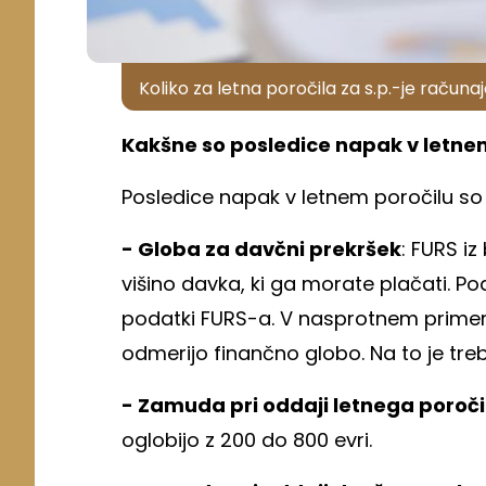
Koliko za letna poročila za s.p.-je računa
Kakšne so posledice napak v letne
Posledice napak v letnem poročilu so 
- Globa za davčni prekršek
: FURS i
višino davka, ki ga morate plačati. P
podatki FURS-a. V nasprotnem primeru
odmerijo finančno globo. Na to je tre
- Zamuda pri oddaji letnega poroči
oglobijo z 200 do 800 evri.