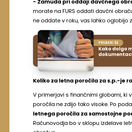
- Zamuda pri oddaji davčnega obr
morate na FURS oddati davčni obraču
ne oddate v roku, vas lahko oglobijo z
PREBERI ŠE
Kako dolgo m
dokumentaci
Koliko za letna poročila za s.p.-je 
V primerjavi s finančnimi globami, ki 
poročila ne zdijo tako visoke. Po pod
letnega poročila za samostojne pod
Računovodja bo v sklopu izdelave let