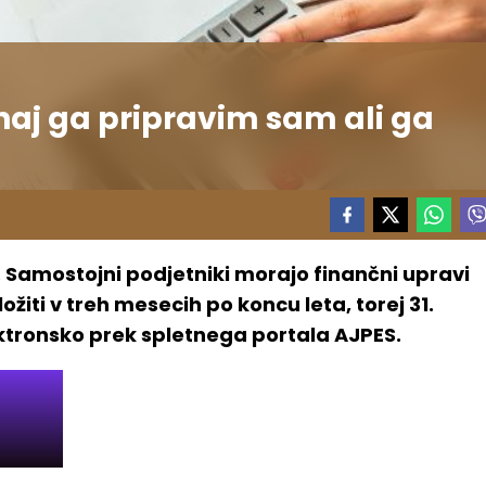
: naj ga pripravim sam ali ga
l. Samostojni podjetniki morajo finančni upravi
ožiti v treh mesecih po koncu leta, torej 31.
ektronsko prek spletnega portala AJPES.