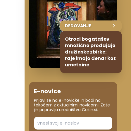
DEDOVANJE
Otroci bogatašev
množično prodajajo
družinske zbirke:
raje imajo denar kot
umetnine
E-novice
Prijavi se na e-novičke in bodi na
tekočem z aktualnimi novicami. Zate
jih pripravlja uredništvo Cekin.si.