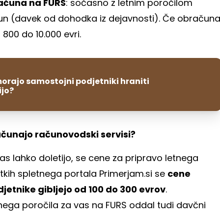
ačuna na FURS
: sočasno z letnim poročilom
n (davek od dohodka iz dejavnosti). Če obračun
 800 do 10.000 evri.
orajo samostojni podjetniki hraniti
jo?
računajo računovodski servisi?
vas lahko doletijo, se cene za pripravo letnega
atkih spletnega portala Primerjam.si se
cene
jetnike gibljejo od 100 do 300 evrov
.
nega poročila za vas na FURS oddal tudi davčni