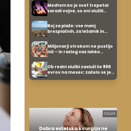
umetnine
Medtem ko je svet trepetal
zaradi vojne, so oni služili
600.000 evrov na minuto
Boj za plaže: vse manj
brezplačnih, za ležalnik in
senčnik tudi več kot 40 evrov
Milijonarji otrokom ne pustijo
nič – in razlog vas lahko
preseneti
Ob redni službi zasluži še 866
evrov na mesec: začelo se je
povsem po naključju
OGLAS
Dobra estetska kirurgija ne