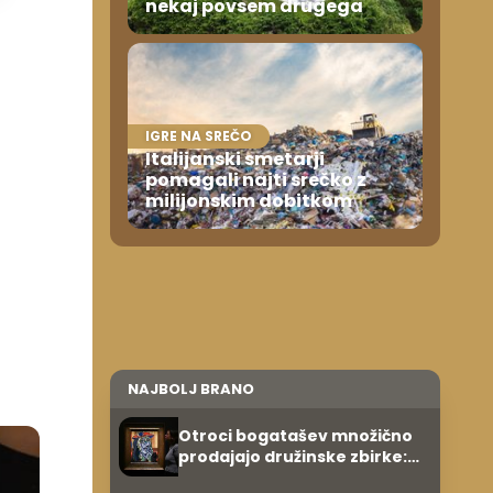
nekaj povsem drugega
IGRE NA SREČO
Italijanski smetarji
pomagali najti srečko z
milijonskim dobitkom
NAJBOLJ BRANO
Otroci bogatašev množično
prodajajo družinske zbirke:
raje imajo denar kot