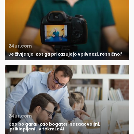
24ur.com
Je življenje, kot ga prikazujejo vplivneži, resnično?
24ur.com
Kdo bo garal, kdo bogatel: nezadovoljni,
'priklopljeni', v tekmi z AI