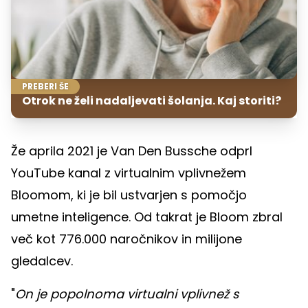
PREBERI ŠE
Otrok ne želi nadaljevati šolanja. Kaj storiti?
Že aprila 2021 je Van Den Bussche odprl
YouTube kanal z virtualnim vplivnežem
Bloomom, ki je bil ustvarjen s pomočjo
umetne inteligence. Od takrat je Bloom zbral
več kot 776.000 naročnikov in milijone
gledalcev.
"
On je popolnoma virtualni vplivnež s