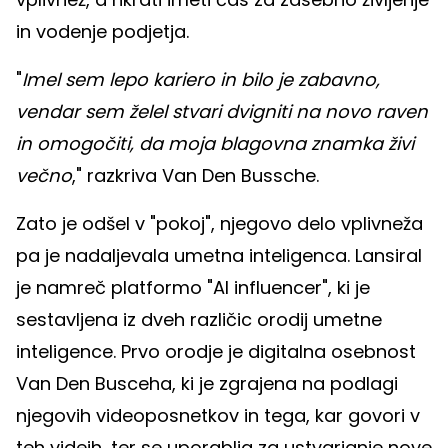
in vodenje podjetja.
"
Imel sem lepo kariero in bilo je zabavno,
vendar sem želel stvari dvigniti na novo raven
in omogočiti, da moja blagovna znamka živi
večno
," razkriva Van Den Bussche.
Zato je odšel v "pokoj", njegovo delo vplivneža
pa je nadaljevala umetna inteligenca. Lansiral
je namreč platformo "AI influencer", ki je
sestavljena iz dveh različic orodij umetne
inteligence. Prvo orodje je digitalna osebnost
Van Den Busceha, ki je zgrajena na podlagi
njegovih videoposnetkov in tega, kar govori v
teh videih, ter se uporablja za ustvarjanje nove