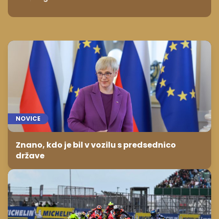
NOVICE
Znano, kdo je bil v vozilu s predsednico
države