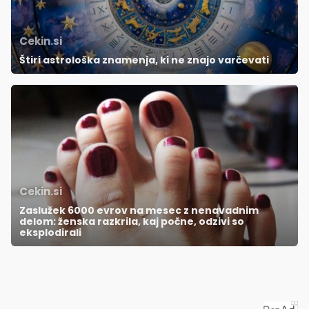
Cekin.si
Štiri astrološka znamenja, ki ne znajo varčevati
Cekin.si
Zaslužek 6000 evrov na mesec z nenavadnim
delom: ženska razkrila, kaj počne, odzivi so
eksplodirali