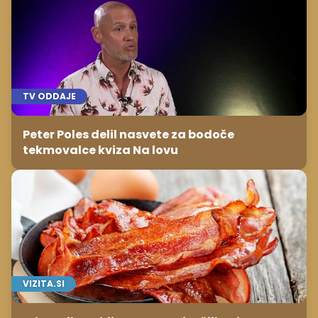
TV ODDAJE
Peter Poles delil nasvete za bodoče
tekmovalce kviza Na lovu
VIZITA.SI