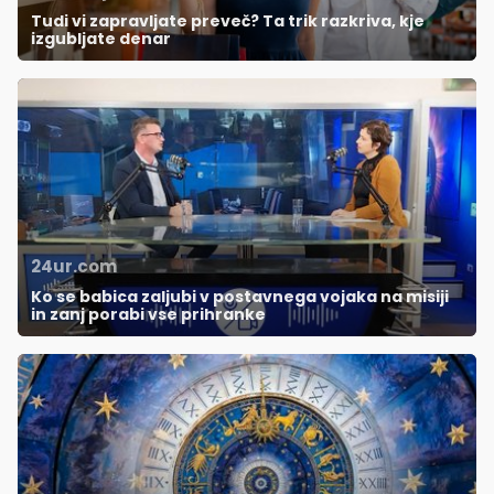
Tudi vi zapravljate preveč? Ta trik razkriva, kje
izgubljate denar
24ur.com
Ko se babica zaljubi v postavnega vojaka na misiji
in zanj porabi vse prihranke