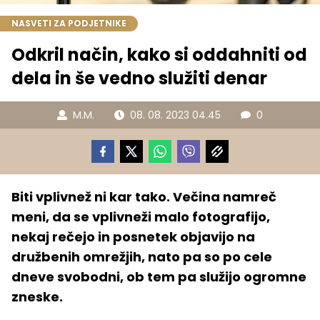
NASVETI ZA PODJETNIKE
Odkril način, kako si oddahniti od
dela in še vedno služiti denar
M.M.
08. 08. 2023 04.45
0
Biti vplivnež ni kar tako. Večina namreč
meni, da se vplivneži malo fotografijo,
nekaj rečejo in posnetek objavijo na
družbenih omrežjih, nato pa so po cele
dneve svobodni, ob tem pa služijo ogromne
zneske.