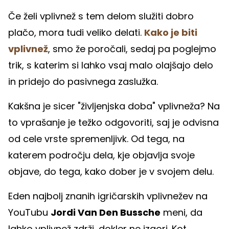
Če želi vplivnež s tem delom služiti dobro
plačo, mora tudi veliko delati.
Kako je biti
vplivnež
, smo že poročali, sedaj pa poglejmo
trik, s katerim si lahko vsaj malo olajšajo delo
in pridejo do pasivnega zaslužka.
Kakšna je sicer "življenjska doba" vplivneža? Na
to vprašanje je težko odgovoriti, saj je odvisna
od cele vrste spremenljivk. Od tega, na
katerem področju dela, kje objavlja svoje
objave, do tega, kako dober je v svojem delu.
Eden najbolj znanih igričarskih vplivnežev na
YouTubu
Jordi Van Den Bussche
meni, da
lahko vplivnež zdrži, dokler ne izgori. Kot