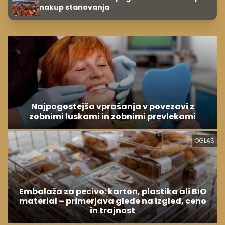
nakup stanovanja
Najpogostejša vprašanja v povezavi z
zobnimi luskami in zobnimi prevlekami
OGLAS
Embalaža za pecivo: karton, plastika ali BIO
material – primerjava glede na izgled, ceno
in trajnost