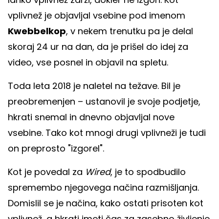
vplivnež je objavljal vsebine pod imenom
Kwebbelkop
, v nekem trenutku pa je delal
skoraj 24 ur na dan, da je prišel do idej za
video, vse posnel in objavil na spletu.
Toda leta 2018 je naletel na težave. Bil je
preobremenjen – ustanovil je svoje podjetje,
hkrati snemal in dnevno objavljal nove
vsebine. Tako kot mnogi drugi vplivneži je tudi
on preprosto "izgorel".
Kot je povedal za
Wired
, je to spodbudilo
spremembo njegovega načina razmišljanja.
Domislil se je načina, kako ostati prisoten kot
vplivnež, a hkrati imeti čas za zasebno življenje