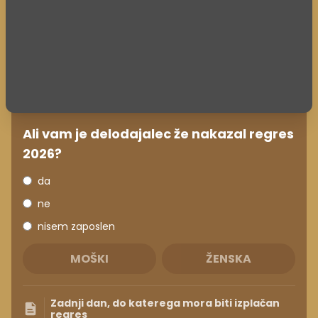
Ali vam je delodajalec že nakazal regres
2026?
da
ne
nisem zaposlen
MOŠKI
ŽENSKA
Zadnji dan, do katerega mora biti izplačan
regres