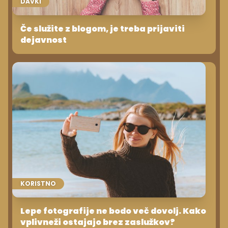
DAVKI
Če služite z blogom, je treba prijaviti
dejavnost
KORISTNO
Lepe fotografije ne bodo več dovolj. Kako
vplivneži ostajajo brez zaslužkov?