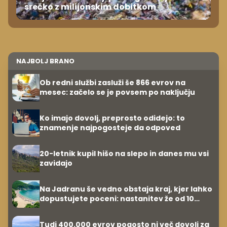
srečko z milijonskim dobitkom
NAJBOLJ BRANO
Ob redni službi zasluži še 866 evrov na
mesec: začelo se je povsem po naključju
Ko imajo dovolj, preprosto odidejo: to
znamenje najpogosteje da odpoved
20-letnik kupil hišo na slepo in danes mu vsi
zavidajo
Na Jadranu še vedno obstaja kraj, kjer lahko
dopustujete poceni: nastanitev že od 10
evrov, kosilo za pet evrov
Tudi 400.000 evrov pogosto ni več dovolj za