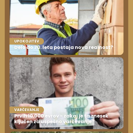
UPOKOJITEV
Delo do 70. leta postaja nova realnost?
VARČEVANJE
Prvih 10.000 evrov - zakaj je ta znesek
ključen za uspešno varčevanje?