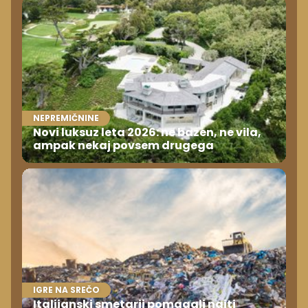
NEPREMIČNINE
Novi luksuz leta 2026: ne bazen, ne vila,
ampak nekaj povsem drugega
IGRE NA SREČO
Italijanski smetarji pomagali najti