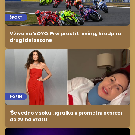
ŠPORT
V živo na VOYO: Prvi prosti trening, ki odpira
drugi del sezone
POPIN
'Še vedno v šoku': igralka v prometni nesreči
do zvina vratu