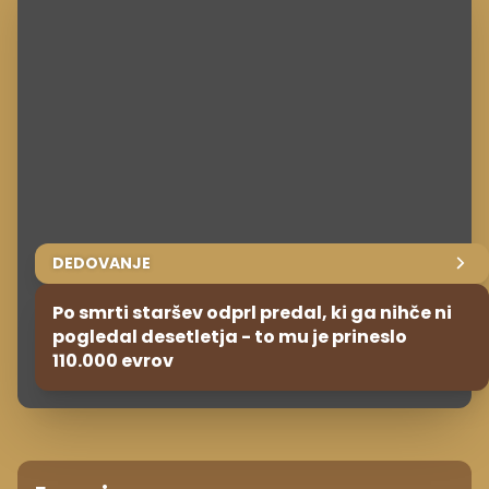
DEDOVANJE
Po smrti staršev odprl predal, ki ga nihče ni
pogledal desetletja - to mu je prineslo
110.000 evrov