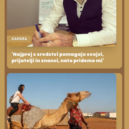
KARIERA
'Najprej s sredstvi pomagajo svojci,
prijatelji in znanci, nato pridemo mi'