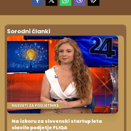
Sorodni članki
NASVETI ZA PODJETNIKE
Na izboru za slovenski startup leta
slavilo podjetje FLIQA