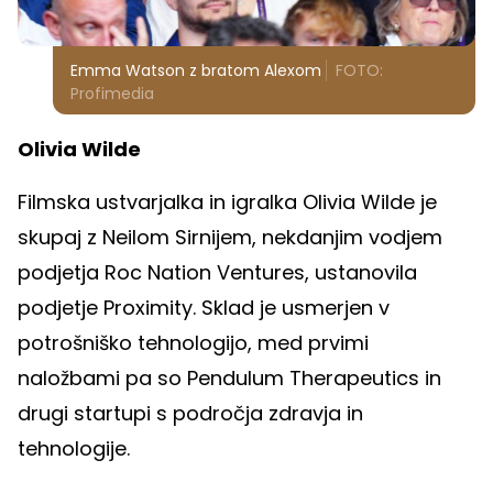
Emma Watson z bratom Alexom
FOTO:
Profimedia
Olivia Wilde
Filmska ustvarjalka in igralka Olivia Wilde je
skupaj z Neilom Sirnijem, nekdanjim vodjem
podjetja Roc Nation Ventures, ustanovila
podjetje Proximity. Sklad je usmerjen v
potrošniško tehnologijo, med prvimi
naložbami pa so Pendulum Therapeutics in
drugi startupi s področja zdravja in
tehnologije.