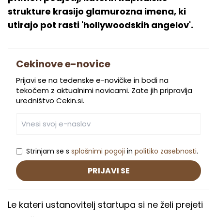
strukture krasijo glamurozna imena, ki
utirajo pot rasti 'hollywoodskih angelov'.
Cekinove e-novice
Prijavi se na tedenske e-novičke in bodi na
tekočem z aktualnimi novicami. Zate jih pripravlja
uredništvo Cekin.si.
Strinjam se s
splošnimi pogoji
in
politiko zasebnosti
.
PRIJAVI SE
Le kateri ustanovitelj startupa si ne želi prejeti