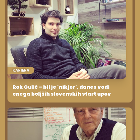
KARIERA
Rok Gulič – bil je 'nikjer', danes vodi
enega boljših slovenskih start upov