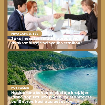
PRVA ZAPOSLITEV
Zakaj nekateri mladi napredujejo
dvakrat hitreje od svojih vrstnikov?
POTROŠNIK
Na Jadranu še vedno obstaja kraj, kjer
lahko dopustujete poceni: nastanitev že
od 10 evrov, kosilo za pet evrov