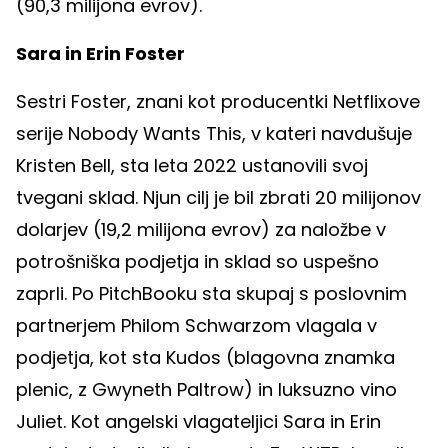
(90,3 milijona evrov).
Sara in Erin Foster
Sestri Foster, znani kot producentki Netflixove
serije Nobody Wants This, v kateri navdušuje
Kristen Bell, sta leta 2022 ustanovili svoj
tvegani sklad. Njun cilj je bil zbrati 20 milijonov
dolarjev (19,2 milijona evrov) za naložbe v
potrošniška podjetja in sklad so uspešno
zaprli. Po PitchBooku sta skupaj s poslovnim
partnerjem Philom Schwarzom vlagala v
podjetja, kot sta Kudos (blagovna znamka
plenic, z Gwyneth Paltrow) in luksuzno vino
Juliet. Kot angelski vlagateljici Sara in Erin