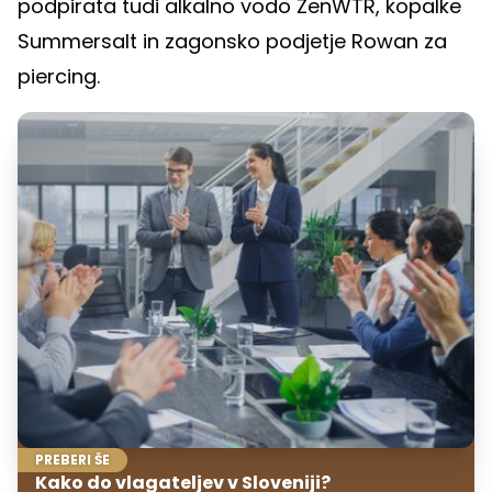
podpirata tudi alkalno vodo ZenWTR, kopalke
Summersalt in zagonsko podjetje Rowan za
piercing.
PREBERI ŠE
Kako do vlagateljev v Sloveniji?