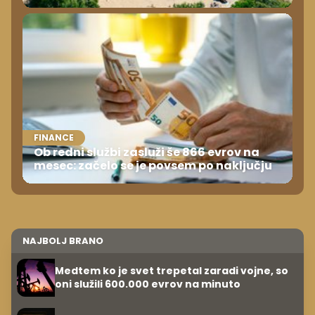
FINANCE
Ob redni službi zasluži še 866 evrov na
mesec: začelo se je povsem po naključju
NAJBOLJ BRANO
Medtem ko je svet trepetal zaradi vojne, so
oni služili 600.000 evrov na minuto