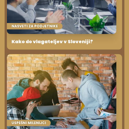
NASVETI ZA PODJETNIKE
Kako do vlagateljev v Sloveniji?
USPEŠNI MILENIJCI