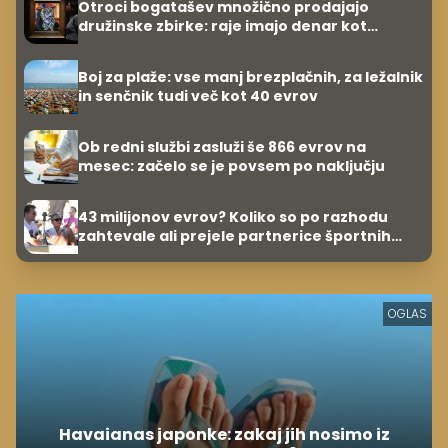
Otroci bogatašev množično prodajajo
družinske zbirke: raje imajo denar kot
umetnine
Boj za plaže: vse manj brezplačnih, za ležalnik
in senčnik tudi več kot 40 evrov
Ob redni službi zasluži še 866 evrov na
mesec: začelo se je povsem po naključju
43 milijonov evrov? Koliko so po razhodu
zahtevale ali prejele partnerice športnih
zvezdnikov
OGLAS
Havaianas japonke: zakaj jih nosimo iz