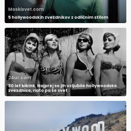
Moskisvet.com
5 hollywoodskih zvezdnikov z odličnim stilom
24ur.com
80 let bikink: Najprej so jih vzljubile hollywoodske
zvezdnice, nato pa še svet