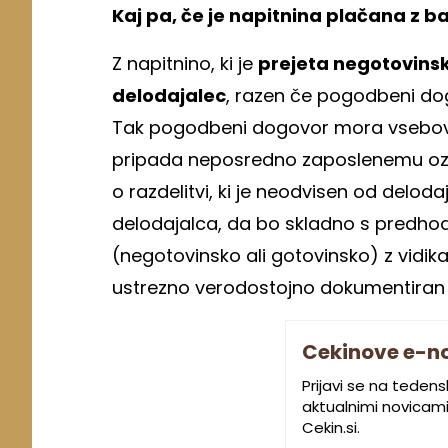
Kaj pa, če je napitnina plačana z b
Z napitnino, ki je
prejeta negotovinsk
delodajalec
, razen če pogodbeni do
Tak pogodbeni dogovor mora vsebovat
pripada neposredno zaposlenemu ozi
o razdelitvi, ki je neodvisen od del
delodajalca, da bo skladno s predhod
(negotovinsko ali gotovinsko) z vidi
ustrezno verodostojno dokumentiran i
Cekinove e-n
Prijavi se na teden
aktualnimi novicami.
Cekin.si.