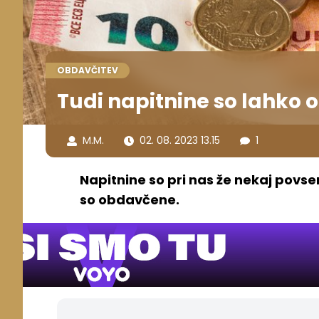
OBDAVČITEV
Tudi napitnine so lahko
M.M.
02. 08. 2023 13.15
1
Napitnine so pri nas že nekaj povse
so obdavčene.