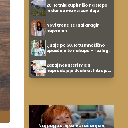
evrov, kosilo za pet evrov
20-letnik kupil hišo na slepo
in danes mu vsi zavidajo
Novi trend zaradi dragih
najemnin
Ljudje po 50. letu množično
opuščajo te nakupe – razlog
je presenetljiv
Zakaj nekateri mladi
napredujejo dvakrat hitreje
od svojih vrstnikov?
Najpogostejša vprašanja v