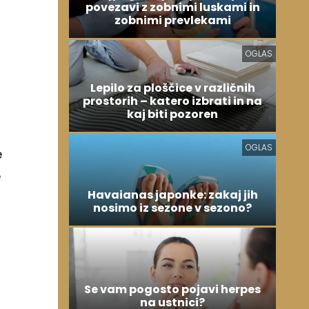
povezavi z zobnimi luskami in
zobnimi prevlekami
OGLAS
Lepilo za ploščice v različnih
prostorih – katero izbrati in na
kaj biti pozoren
OGLAS
e
e
Havaianas japonke: zakaj jih
nosimo iz sezone v sezono?
Se vam pogosto pojavi herpes
na ustnici?