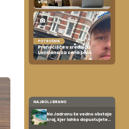
vtis
POTROŠNIK
Prenočišče v središču
Londona za ceno piva
NAJBOLJ BRANO
Na Jadranu še vedno obstaja
kraj, kjer lahko dopustujete
poceni: nastanitev že od 10