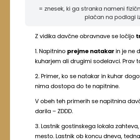
= znesek, ki ga stranka nameni fizičn
plačan na podlagi i
Z vidika davčne obravnave se ločijo
t
1. Napitnino
prejme natakar
in je ne 
kuharjem ali drugimi sodelavci. Prav 
2. Primer, ko se natakar in kuhar dogov
nima dostopa do te napitnine.
V obeh teh primerih se napitnina da
darila – ZDDD.
3. Lastnik gostinskega lokala zahteva
mesto. Lastnik ob koncu dneva, tedna