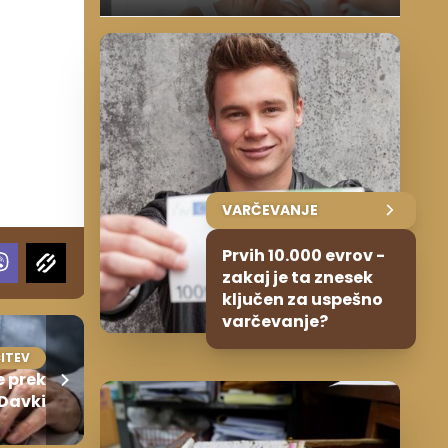
VARČEVANJE
Prvih 10.000 evrov -
zakaj je ta znesek
ključen za uspešno
varčevanje?
ITEV
e prek
Davki