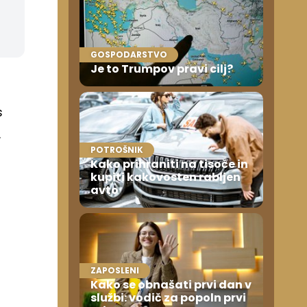
GOSPODARSTVO
Je to Trumpov pravi cilj?
s
.
POTROŠNIK
Kako prihraniti na tisoče in
kupiti kakovosten rabljen
avto
ZAPOSLENI
Kako se obnašati prvi dan v
službi: vodič za popoln prvi