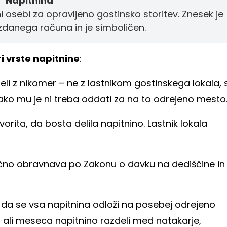
Napitnina
i osebi za opravljeno gostinsko storitev. Znesek je
zdanega računa in je simboličen.
ri vrste napitnine
:
deli z nikomer – ne z lastnikom gostinskega lokala, 
tako mu je ni treba oddati za na to odrejeno mesto
orita, da bosta delila napitnino. Lastnik lokala
včno obravnava po Zakonu o davku na dediščine in
, da se vsa napitnina odloži na posebej odrejeno
 ali meseca napitnino razdeli med natakarje,