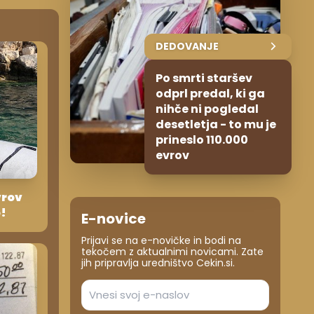
DEDOVANJE
Po smrti staršev
odprl predal, ki ga
nihče ni pogledal
desetletja - to mu je
prineslo 110.000
evrov
vrov
o!
E-novice
Prijavi se na e-novičke in bodi na
tekočem z aktualnimi novicami. Zate
jih pripravlja uredništvo Cekin.si.