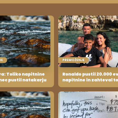
JE
PREMOŽENJE
a: Toliko napitnine
Ronaldo pustil 20.000 e
nec pustil natakarju
napitnine in zahteval t