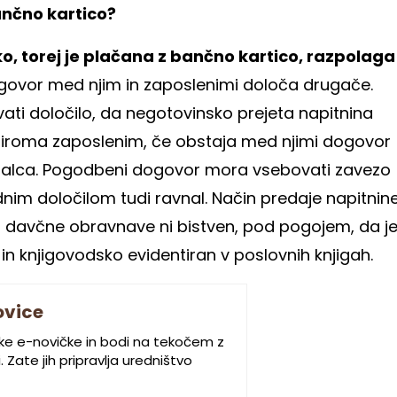
ančno kartico?
o, torej je plačana z bančno kartico, razpolaga
govor med njim in zaposlenimi določa drugače.
i določilo, da negotovinsko prejeta napitnina
roma zaposlenim, če obstaja med njimi dogovor
odajalca. Pogodbeni dogovor mora vsebovati zavezo
nim določilom tudi ravnal. Način predaje napitnin
ka davčne obravnave ni bistven, pod pogojem, da j
n knjigovodsko evidentiran v poslovnih knjigah.
ovice
ske e-novičke in bodi na tekočem z
 Zate jih pripravlja uredništvo