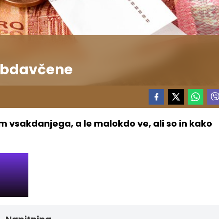
 obdavčene
m vsakdanjega, a le malokdo ve, ali so in kako