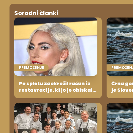
Sorodni članki
PREMOŽENJE
PREMOŽEN
Po spletu zaokrožil račun iz
Črna gor
restavracije, ki jo je obiskala
je Slove
Lady Gaga