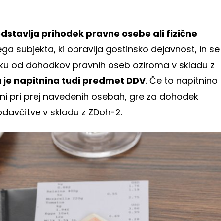
dstavlja prihodek pravne osebe ali fizične
gega subjekta, ki opravlja gostinsko dejavnost, in se
ku od dohodkov pravnih oseb oziroma v skladu z
 je napitnina tudi predmet DDV
. Če to napitnino
eni pri prej navedenih osebah, gre za dohodek
bdavčitve v skladu z ZDoh-2.