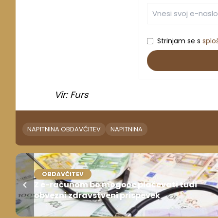
Strinjam se s
splo
Vir: Furs
NAPITNINA OBDAVČITEV
NAPITNINA
OBDAVČITEV
Z e-računom bo mogoče plačevati tudi
obvezni zdravstveni prispevek