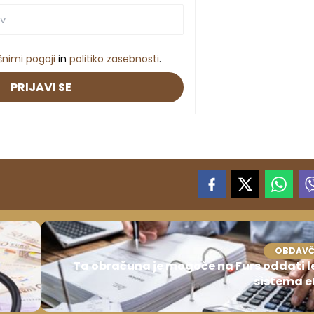
šnimi pogoji
in
politiko zasebnosti
.
PRIJAVI SE
OBDAVČ
Ta obračuna je mogoče na Furs oddati l
sistema e