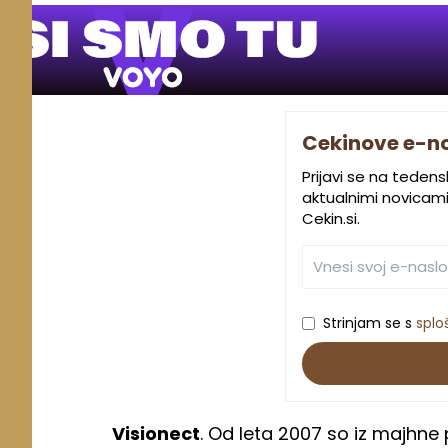
Cekinove e-n
Prijavi se na teden
aktualnimi novicami.
Cekin.si.
Strinjam se s
splo
Visionect
. Od leta 2007 so iz majhne 