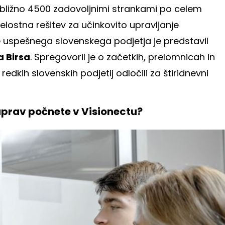
približno 4500 zadovoljnimi strankami po celem
celostna rešitev za učinkovito upravljanje
e uspešnega slovenskega podjetja je predstavil
a Birsa
. Spregovoril je o začetkih, prelomnicah in
 redkih slovenskih podjetij odločili za štiridnevni
zaprav počnete v Visionectu?