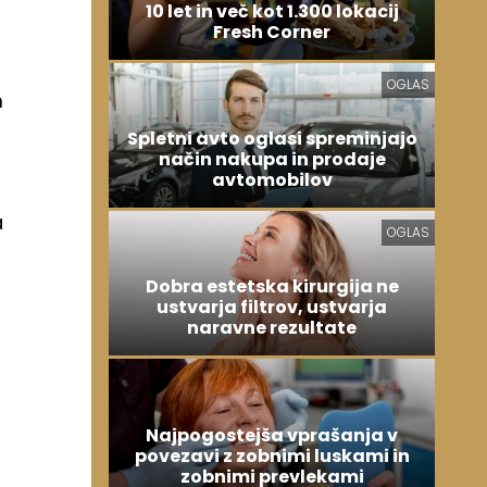
10 let in več kot 1.300 lokacij
Fresh Corner
OGLAS
m
Spletni avto oglasi spreminjajo
način nakupa in prodaje
avtomobilov
a
OGLAS
Dobra estetska kirurgija ne
ustvarja filtrov, ustvarja
naravne rezultate
Najpogostejša vprašanja v
povezavi z zobnimi luskami in
zobnimi prevlekami