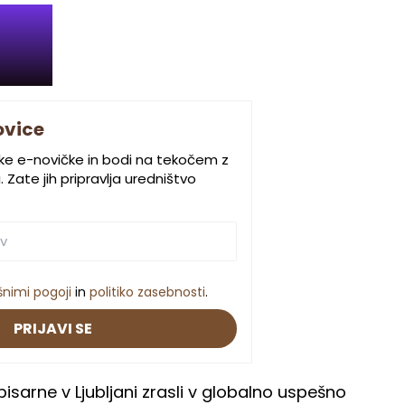
ovice
ske e-novičke in bodi na tekočem z
 Zate jih pripravlja uredništvo
šnimi pogoji
in
politiko zasebnosti
.
PRIJAVI SE
pisarne v Ljubljani zrasli v globalno uspešno