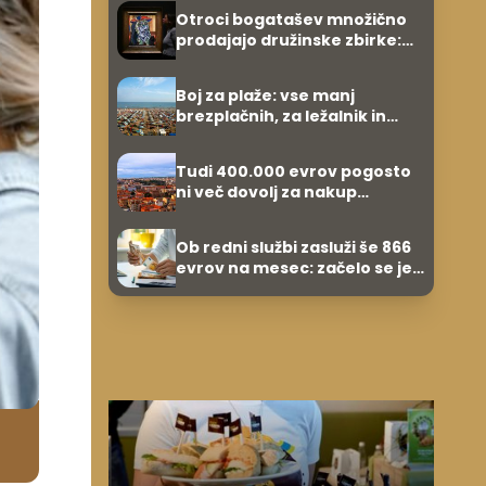
Otroci bogatašev množično
prodajajo družinske zbirke:
raje imajo denar kot
umetnine
Boj za plaže: vse manj
brezplačnih, za ležalnik in
senčnik tudi več kot 40 evrov
Tudi 400.000 evrov pogosto
ni več dovolj za nakup
stanovanja
Ob redni službi zasluži še 866
evrov na mesec: začelo se je
povsem po naključju