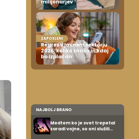
milijonarjev
ZAPOSLENI
Regres v javnem sektorju
2026: koliko znaša in kdaj
bo izplačan
NAJBOLJ BRANO
Medtem ko je svet trepetal
zaradi vojne, so oni služili
600.000 evrov na minuto