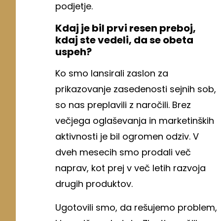
podjetje.
Kdaj je bil prvi resen preboj,
kdaj ste vedeli, da se obeta
uspeh?
Ko smo lansirali zaslon za
prikazovanje zasedenosti sejnih sob,
so nas preplavili z naročili. Brez
večjega oglaševanja in marketinških
aktivnosti je bil ogromen odziv. V
dveh mesecih smo prodali več
naprav, kot prej v več letih razvoja
drugih produktov.
Ugotovili smo, da rešujemo problem,