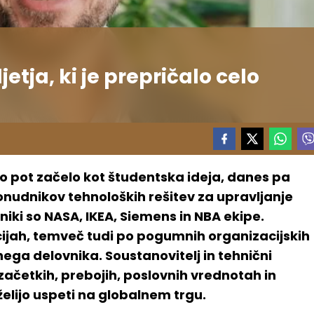
tja, ki je prepričalo celo
jo pot začelo kot študentska ideja, danes pa
onudnikov tehnoloških rešitev za upravljanje
niki so NASA, IKEA, Siemens in NBA ekipe.
cijah, temveč tudi po pogumnih organizacijskih
nega delovnika. Soustanovitelj in tehnični
 začetkih, prebojih, poslovnih vrednotah in
želijo uspeti na globalnem trgu.