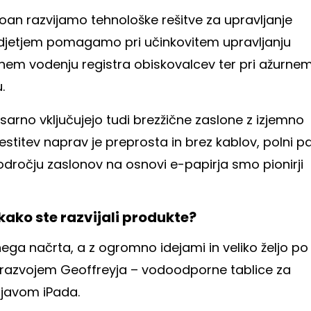
an razvijamo tehnološke rešitve za upravljanje
odjetjem pomagamo pri učinkovitem upravljanju
talnem vodenju registra obiskovalcev ter pri ažurne
.
sarno vključujejo tudi brezžične zaslone z izjemno
estitev naprav je preprosta in brez kablov, polni p
 področju zaslonov na osnovi e-papirja smo pionirji
 kako ste razvijali produkte?
ega načrta, a z ogromno idejami in veliko željo po
 z razvojem Geoffreyja – vodoodporne tablice za
ojavom iPada.