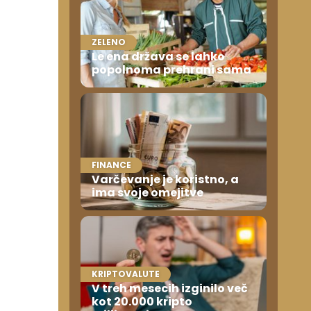
ZELENO
Le ena država se lahko
popolnoma prehrani sama
FINANCE
Varčevanje je koristno, a
ima svoje omejitve
KRIPTOVALUTE
V treh mesecih izginilo več
kot 20.000 kripto