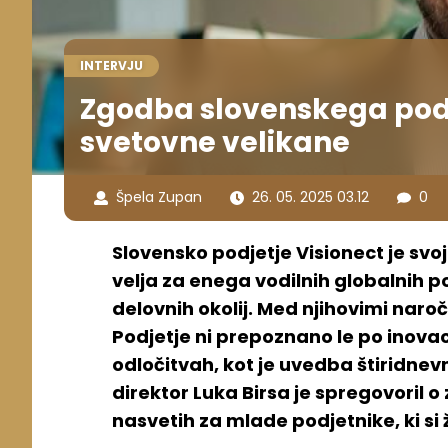
INTERVJU
Zgodba slovenskega podje
svetovne velikane
Špela Zupan
26. 05. 2025 03.12
0
Slovensko podjetje Visionect je svo
velja za enega vodilnih globalnih p
delovnih okolij. Med njihovimi naroč
Podjetje ni prepoznano le po inova
odločitvah, kot je uvedba štiridnev
direktor Luka Birsa je spregovoril o
nasvetih za mlade podjetnike, ki si 