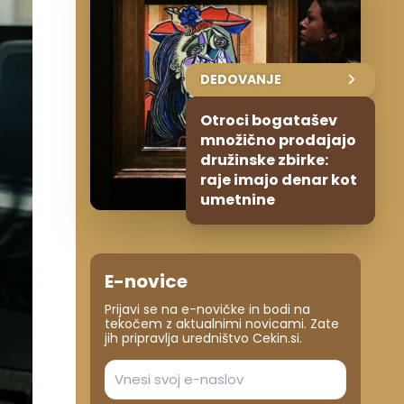
DEDOVANJE
Otroci bogatašev
množično prodajajo
družinske zbirke:
raje imajo denar kot
umetnine
E-novice
Prijavi se na e-novičke in bodi na
tekočem z aktualnimi novicami. Zate
jih pripravlja uredništvo Cekin.si.