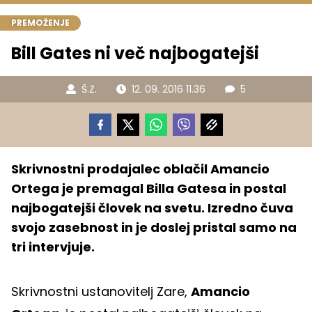
PREMOŽENJE
Bill Gates ni več najbogatejši
Š.Z.
12. 09. 2016 11.36
5
Skrivnostni prodajalec oblačil Amancio
Ortega je premagal Billa Gatesa in postal
najbogatejši človek na svetu. Izredno čuva
svojo zasebnost in je doslej pristal samo na
tri intervjuje.
Skrivnostni ustanovitelj Zare,
Amancio