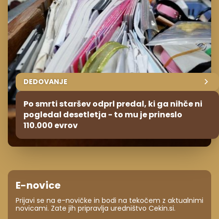
DEDOVANJE
Po smrti staršev odprl predal, ki ga nihče ni
pogledal desetletja - to mu je prineslo
110.000 evrov
E-novice
Prijavi se na e-novičke in bodi na tekočem z aktualnimi
novicami. Zate jih pripravlja uredništvo Cekin.si.