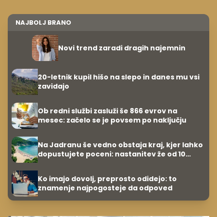
NAJBOLJ BRANO
Novi trend zaradi dragih najemnin
20-letnik kupil hišo na slepo in danes mu vsi
zavidajo
Ob redni službi zasluži še 866 evrov na
mesec: začelo se je povsem po naključju
Na Jadranu še vedno obstaja kraj, kjer lahko
dopustujete poceni: nastanitev že od 10
evrov, kosilo za pet evrov
Ko imajo dovolj, preprosto odidejo: to
znamenje najpogosteje da odpoved