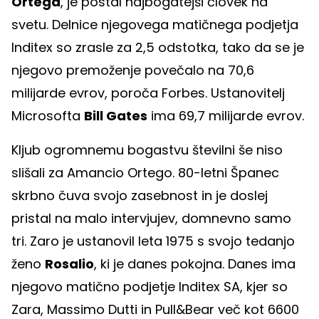
Ortega
, je postal najbogatejši človek na
svetu. Delnice njegovega matičnega podjetja
Inditex so zrasle za 2,5 odstotka, tako da se je
njegovo premoženje povečalo na 70,6
milijarde evrov, poroča Forbes. Ustanovitelj
Microsofta
Bill Gates
ima 69,7 milijarde evrov.
Kljub ogromnemu bogastvu številni še niso
slišali za Amancio Ortego. 80-letni Španec
skrbno čuva svojo zasebnost in je doslej
pristal na malo intervjujev, domnevno samo
tri. Zaro je ustanovil leta 1975 s svojo tedanjo
ženo
Rosalio
, ki je danes pokojna. Danes ima
njegovo matično podjetje Inditex SA, kjer so
Zara, Massimo Dutti in Pull&Bear več kot 6600