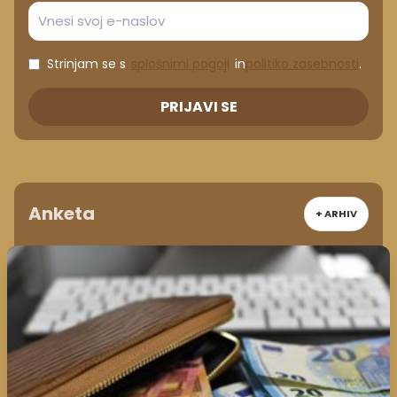
Strinjam se s
splošnimi pogoji
in
politiko zasebnosti
.
PRIJAVI SE
Anketa
+ ARHIV