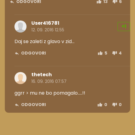
ODGOVORI
13
6
User416781
+1
12. 09. 2016 12.55
Daj se zaleti z glavo v zid...
ODGOVORI
5
4
thetech
16. 09. 2016 07.57
ggrr > mu ne bo pomagalo.....!!
ODGOVORI
0
0