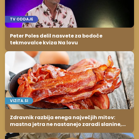
TV ODDAJE
Peter Poles delil nasvete za bodoče
tekmovalce kviza Na lovu
VIZITA.SI
Zdravnik razbija enega največjih mitov:
mastna jetra ne nastanejo zaradi slanine,
temveč zaradi živila, ki ga imamo vsi radi