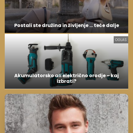
Postali ste družina in življenje ... teče dalje
OGLAS
Akumulatorsko ali električno orodje – kaj
izbrati?