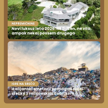
NEPREMIČNINE
Novi luksuz leta 2026: ne bazen, ne vila,
ampak nekaj povsem drugega
IGRE NA SREČO
Italijanski smetarji pomagali najti
srečko z milijonskim dobitkom