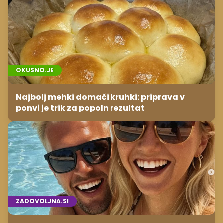
OKUSNO.JE
Najbolj mehki domači kruhki: priprava v
ponvi je trik za popoln rezultat
ZADOVOLJNA.SI