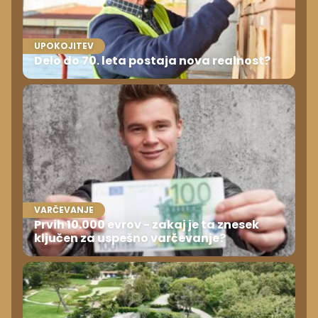
UPOKOJITEV
Delo do 70. leta postaja nova realnost?
VARČEVANJE
Prvih 10.000 evrov - zakaj je ta znesek
ključen za uspešno varčevanje?