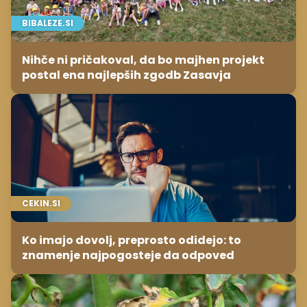
BIBALEZE.SI
Nihče ni pričakoval, da bo majhen projekt
postal ena najlepših zgodb Zasavja
CEKIN.SI
Ko imajo dovolj, preprosto odidejo: to
znamenje najpogosteje da odpoved