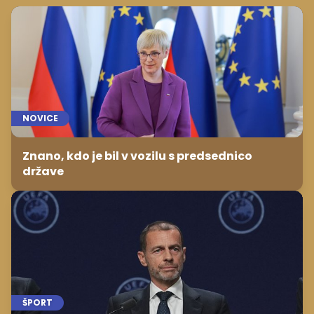
NOVICE
Znano, kdo je bil v vozilu s predsednico
države
ŠPORT