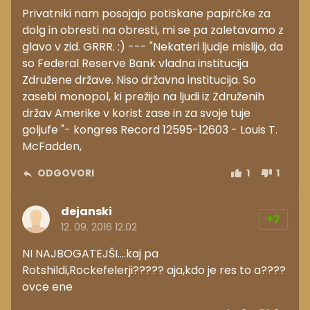
Privatniki nam posojajo potiskane papirčke za
dolg in obresti na obresti, mi se pa zaletavamo z
glavo v zid. GRRR. :) --- "Nekateri ljudje mislijo, da
so Federal Reserve Bank vladna institucija
Združene države. Niso državna institucija. So
zasebi monopol, ki prežijo na ljudi iz Združenih
držav Amerike v korist zase in za svoje tuje
goljufe "- kongres Record 12595-12603 - Louis T.
McFadden,
ODGOVORI
1
1
dejanski
+7
12. 09. 2016 12.02
NI NAJBOGATEJŠI....kaj pa
Rotshildi,Rockefelerji????? aja,kdo je res to a????
ovce ene