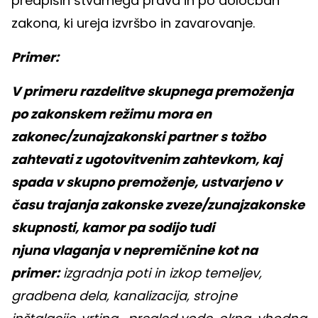
predpisih stvarnega prava in po določbah
zakona, ki ureja izvršbo in zavarovanje.
Primer:
V primeru razdelitve skupnega premoženja
po zakonskem režimu mora en
zakonec/zunajzakonski partner s tožbo
zahtevati z ugotovitvenim zahtevkom, kaj
spada v skupno premoženje, ustvarjeno v
času trajanja zakonske zveze/zunajzakonske
skupnosti, kamor pa sodijo tudi
njuna vlaganja v nepremičnine kot na
primer:
izgradnja poti in izkop temeljev,
gradbena dela, kanalizacija, strojne