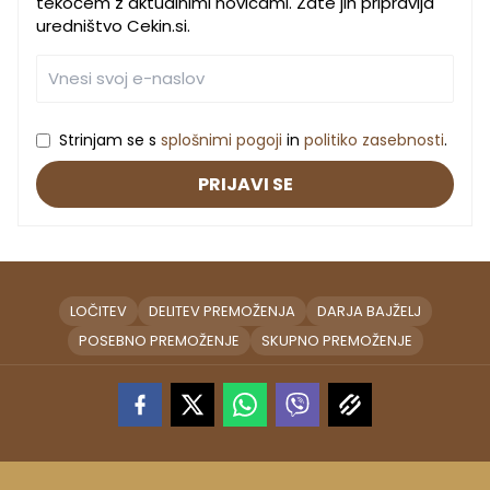
tekočem z aktualnimi novicami. Zate jih pripravlja
uredništvo Cekin.si.
Strinjam se s
splošnimi pogoji
in
politiko zasebnosti
.
PRIJAVI SE
LOČITEV
DELITEV PREMOŽENJA
DARJA BAJŽELJ
POSEBNO PREMOŽENJE
SKUPNO PREMOŽENJE