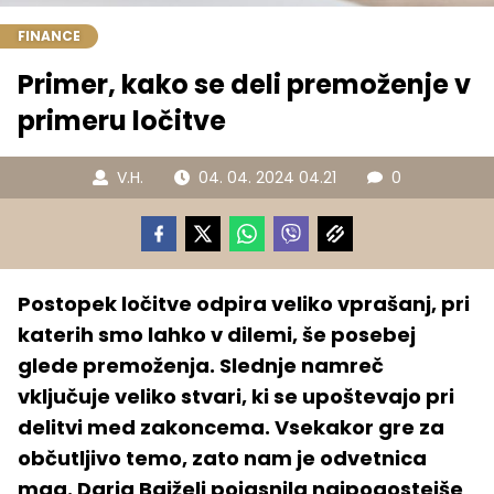
FINANCE
Primer, kako se deli premoženje v
primeru ločitve
V.H.
04. 04. 2024 04.21
0
Postopek ločitve odpira veliko vprašanj, pri
katerih smo lahko v dilemi, še posebej
glede premoženja. Slednje namreč
vključuje veliko stvari, ki se upoštevajo pri
delitvi med zakoncema. Vsekakor gre za
občutljivo temo, zato nam je odvetnica
mag. Darja Bajželj pojasnila najpogostejše