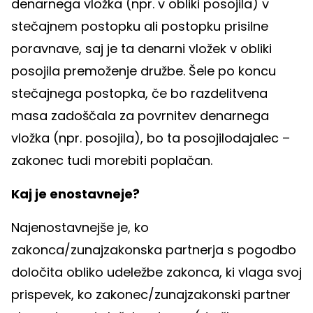
denarnega vložka (npr. v obliki posojila) v
stečajnem postopku ali postopku prisilne
poravnave, saj je ta denarni vložek v obliki
posojila premoženje družbe. Šele po koncu
stečajnega postopka, če bo razdelitvena
masa zadoščala za povrnitev denarnega
vložka (npr. posojila), bo ta posojilodajalec –
zakonec tudi morebiti poplačan.
Kaj je enostavneje?
Najenostavnejše je, ko
zakonca/zunajzakonska partnerja s pogodbo
določita obliko udeležbe zakonca, ki vlaga svoj
prispevek, ko zakonec/zunajzakonski partner