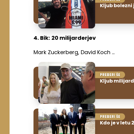
Kljub bolezni 
4. Bik:
20 milijarderjev
Mark Zuckerberg, David Koch ...
PREBERI ŠE
Kljub milijar
PREBERI ŠE
Kdo je v letu 