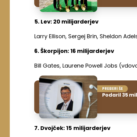
5. Lev: 20 milijarderjev
Larry Ellison, Sergej Brin, Sheldon Adels
6. Škorpijon: 16 milijarderjev
Bill Gates, Laurene Powell Jobs (vdova
PREBERI ŠE
Podaril 35 mil
7. Dvojček: 15
milijarderjev