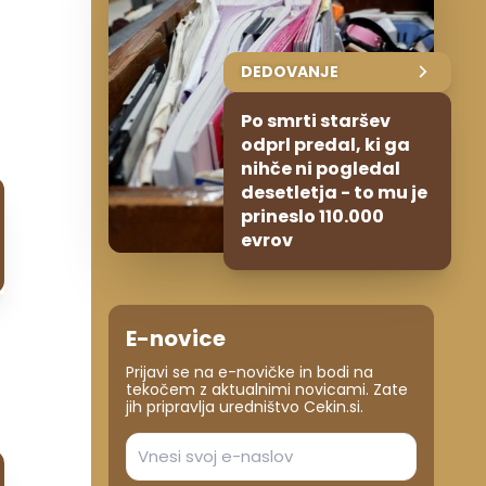
DEDOVANJE
Po smrti staršev
odprl predal, ki ga
nihče ni pogledal
desetletja - to mu je
prineslo 110.000
evrov
E-novice
Prijavi se na e-novičke in bodi na
tekočem z aktualnimi novicami. Zate
jih pripravlja uredništvo Cekin.si.