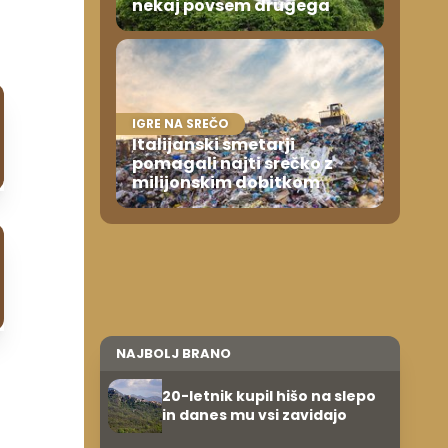
nekaj povsem drugega
IGRE NA SREČO
Italijanski smetarji
pomagali najti srečko z
milijonskim dobitkom
NAJBOLJ BRANO
20-letnik kupil hišo na slepo
in danes mu vsi zavidajo