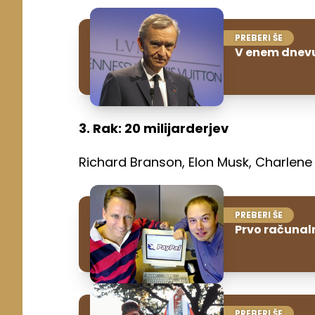
PREBERI ŠE
V enem dnevu 
3. Rak: 20 milijarderjev
Richard Branson, Elon Musk, Charlene 
PREBERI ŠE
Prvo računalni
PREBERI ŠE