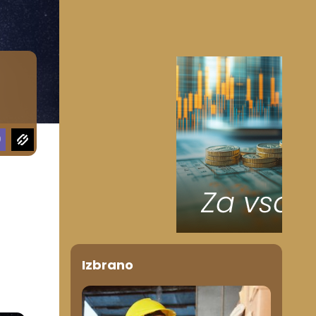
u
Izbrano