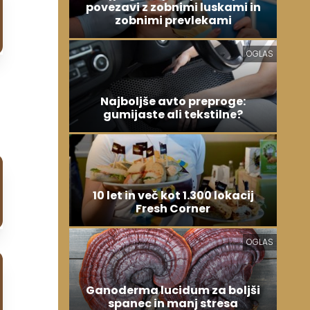
povezavi z zobnimi luskami in
zobnimi prevlekami
OGLAS
Najboljše avto preproge:
gumijaste ali tekstilne?
10 let in več kot 1.300 lokacij
Fresh Corner
OGLAS
Ganoderma lucidum za boljši
spanec in manj stresa