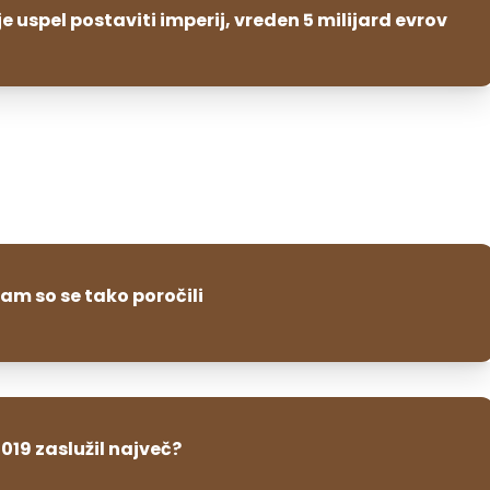
je uspel postaviti imperij, vreden 5 milijard evrov
dam so se tako poročili
2019 zaslužil največ?