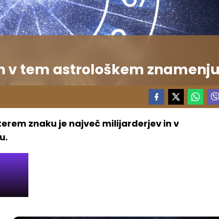
ih v tem astrološkem znamenj
erem znaku je največ milijarderjev in v
u.