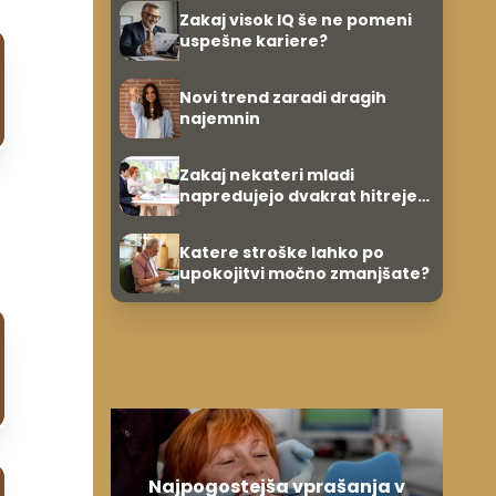
Zakaj visok IQ še ne pomeni
uspešne kariere?
Novi trend zaradi dragih
najemnin
Zakaj nekateri mladi
napredujejo dvakrat hitreje
od svojih vrstnikov?
Katere stroške lahko po
upokojitvi močno zmanjšate?
Najpogostejša vprašanja v