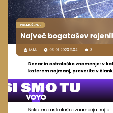
PREMOŽENJE
Največ bogatašev rojen
M.M.
03. 01. 2020 11.04
3
Denar in astrološko znamenje: v kat
katerem najmanj, preverite v člank
Nekatera astrološka znamenja naj bi