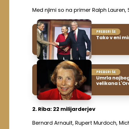
Med njimi so na primer Ralph Lauren, St
PREBERI ŠE
Tako v eni mi
PREBERI ŠE
Umrla najbog
velikana L'Or
2. Riba: 22 milijarderjev
Bernard Arnault, Rupert Murdoch, Michae