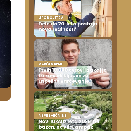
UPOKOJITEV
Delo do 70. leta postaja
nova realnost?
VARČEVANJE
Prvih 10.000 evrov - zakaj je
ta znesek ključen za
uspešno varčevanje?
NEPREMIČNINE
Novi luksuz leta 2026: ne
bazen, ne vila, ampak