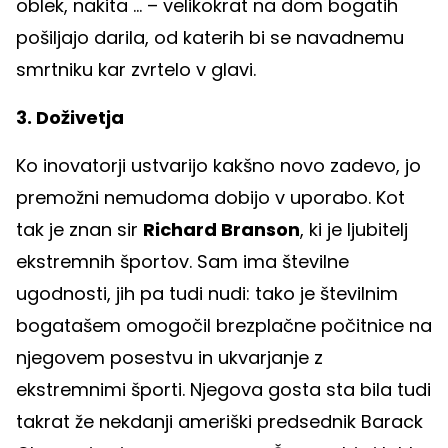
oblek, nakita ... – velikokrat na dom bogatih
pošiljajo darila, od katerih bi se navadnemu
smrtniku kar zvrtelo v glavi.
3. Doživetja
Ko inovatorji ustvarijo kakšno novo zadevo, jo
premožni nemudoma dobijo v uporabo. Kot
tak je znan sir
Richard Branson
, ki je ljubitelj
ekstremnih športov. Sam ima številne
ugodnosti, jih pa tudi nudi: tako je številnim
bogatašem omogočil brezplačne počitnice na
njegovem posestvu in ukvarjanje z
ekstremnimi športi. Njegova gosta sta bila tudi
takrat že nekdanji ameriški predsednik Barack