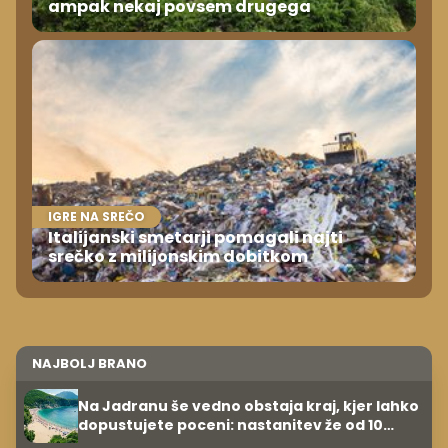
ampak nekaj povsem drugega
IGRE NA SREČO
Italijanski smetarji pomagali najti
srečko z milijonskim dobitkom
NAJBOLJ BRANO
Na Jadranu še vedno obstaja kraj, kjer lahko
dopustujete poceni: nastanitev že od 10
evrov, kosilo za pet evrov