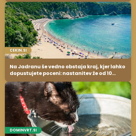
potrebuje
CEKIN.SI
Na Jadranu še vedno obstaja kraj, kjer lahko
dopustujete poceni: nastanitev že od 10
evrov, kosilo za pet evrov
DOMINVRT.SI