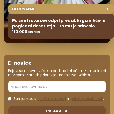
DEDOVANJE
Po smrti staršev odprl predal, ki ga nihče ni
pogledal desetletja - to mu je prineslo
110.000 evrov
E-novice
Prijavi se na e-novičke in bodi na tekočem z aktualnimi
novicami. Zate jih pripravlja uredništvo Cekin.si.
Strinjam se s
splošnimi pogoji
in
politiko zasebnosti
.
PRIJAVI SE