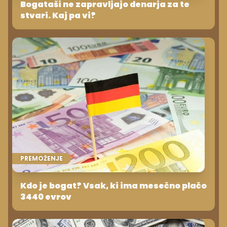
Bogataši ne zapravljajo denarja za te
stvari. Kaj pa vi?
PREMOŽENJE
Kdo je bogat? Vsak, ki ima mesečno plačo
3440 evrov