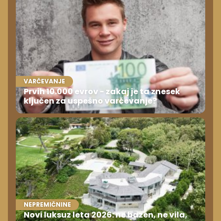
VARČEVANJE
Prvih 10.000 evrov - zakaj je ta znesek
ključen za uspešno varčevanje?
NEPREMIČNINE
Novi luksuz leta 2026: ne bazen, ne vila,