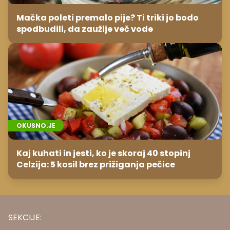
Mačka poleti premalo pije? Ti triki jo bodo
spodbudili, da zaužije več vode
OKUSNO.JE
Kaj kuhati in jesti, ko je skoraj 40 stopinj
Celzija: 5 kosil brez prižiganja pečice
SEKCIJE: