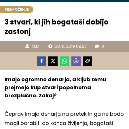
PREMOŽENJE
3 stvari, ki jih bogataši dobijo
zastonj
M.M.
08. 11. 2019 09.27
0
Imajo ogromno denarja, a kljub temu
prejmejo kup stvari popolnoma
brezplačno. Zakaj?
Čeprav imajo denarja na pretek in ga ne bodo
mogli porabiti do konca življenja, bogataši