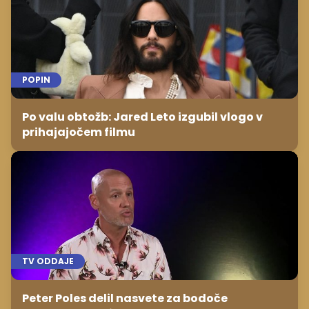
POPIN
Po valu obtožb: Jared Leto izgubil vlogo v
prihajajočem filmu
TV ODDAJE
Peter Poles delil nasvete za bodoče