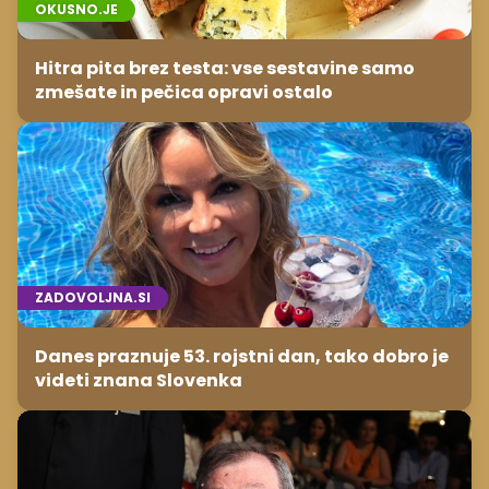
OKUSNO.JE
Hitra pita brez testa: vse sestavine samo
zmešate in pečica opravi ostalo
ZADOVOLJNA.SI
Danes praznuje 53. rojstni dan, tako dobro je
videti znana Slovenka