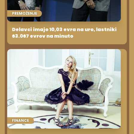
PREMOŽENJE
Delavci imajo 10,03 evra na uro, lastniki
63.067 evrov na minuto
FINANCE