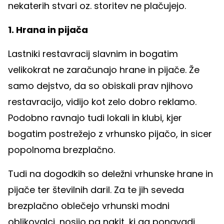
nekaterih stvari oz. storitev ne plačujejo.
1. Hrana in pijača
Lastniki restavracij slavnim in bogatim
velikokrat ne zaračunajo hrane in pijače. Že
samo dejstvo, da so obiskali prav njihovo
restavracijo, vidijo kot zelo dobro reklamo.
Podobno ravnajo tudi lokali in klubi, kjer
bogatim postrežejo z vrhunsko pijačo, in sicer
popolnoma brezplačno.
Tudi na dogodkih so deležni vrhunske hrane in
pijače ter številnih daril. Za te jih seveda
brezplačno oblečejo vrhunski modni
oblikovalci, nosijo pa nakit, ki ga ponavadi