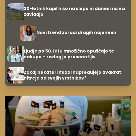
20-letnik kupil hišo na slepo in danes mu vsi
zavidajo
Novi trend zaradi dragih najemnin
Ljudje po 50. letu množično opuščajo te
nakupe – razlog je presenetljiv
Zakaj nekateri mladi napredujejo dvakrat
hitreje od svojih vrstnikov?