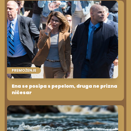
PREMOŽENJE
Ena se posipa s pepelom, druga ne prizna
ničesar