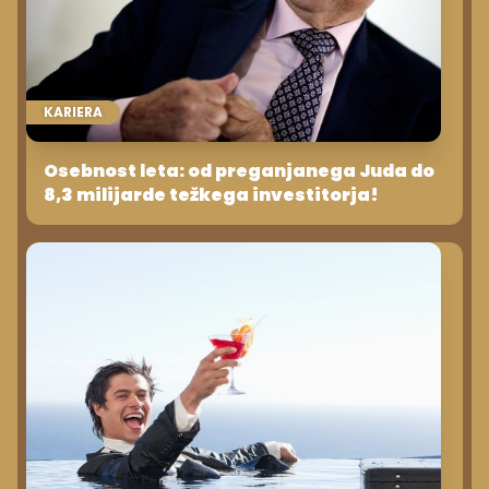
KARIERA
Osebnost leta: od preganjanega Juda do
8,3 milijarde težkega investitorja!