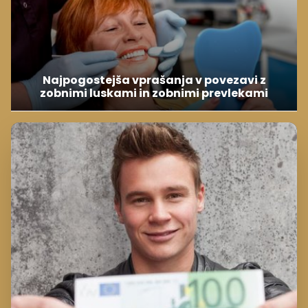
Najpogostejša vprašanja v povezavi z
zobnimi luskami in zobnimi prevlekami