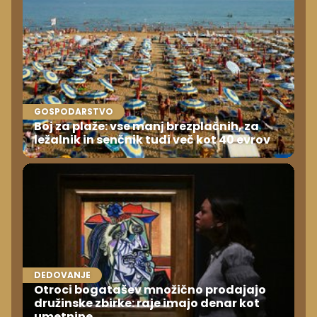
GOSPODARSTVO
Boj za plaže: vse manj brezplačnih, za
ležalnik in senčnik tudi več kot 40 evrov
DEDOVANJE
Otroci bogatašev množično prodajajo
družinske zbirke: raje imajo denar kot
umetnine