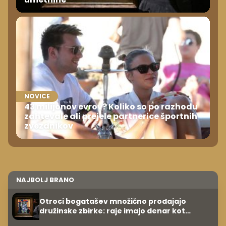
NOVICE
43 milijonov evrov? Koliko so po razhodu
zahtevale ali prejele partnerice športnih
zvezdnikov
NAJBOLJ BRANO
Otroci bogatašev množično prodajajo
družinske zbirke: raje imajo denar kot
umetnine