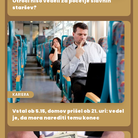
Otroci niso vedeli za početje slavnih
staršev?
KARIERA
Vstal ob 5.15, domov prišel ob 21. uri: vedel
je, da mora narediti temu konec