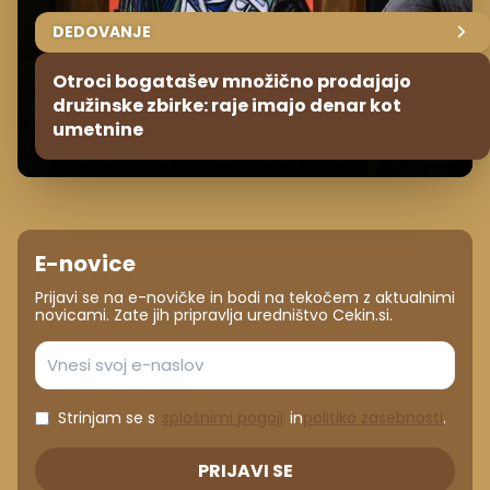
DEDOVANJE
Otroci bogatašev množično prodajajo
družinske zbirke: raje imajo denar kot
umetnine
E-novice
Prijavi se na e-novičke in bodi na tekočem z aktualnimi
novicami. Zate jih pripravlja uredništvo Cekin.si.
Strinjam se s
splošnimi pogoji
in
politiko zasebnosti
.
PRIJAVI SE