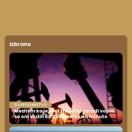
Izbrano
GOSPODARSTVO
Medtem ko je svet trepetal zaradi vojne,
so oni služili 600.000 evrov na minuto