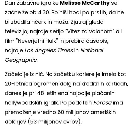
Dan zabavne igralke
Melisse McCarthy
se
začne že ob 4.30. Po hiši hodi po prstih, da ne
bi zbudila hčerk in moža. Zjutraj gleda
televizijo, najraje serijo "Vitez za volanom" ali
film "Neverjetni Hulk" in prebira časopis,
najraje
Los Angeles Times
in
National
Geographic
.
Začela je iz nič. Na začetku kariere je imela kot
20-letnica ogromen dolg na kreditnih karticah,
danes je pri 48 letih ena najbolje plačanih
hollywoodskih igralk. Po podatkih
Forbsa
ima
premoženje vredno 60 milijonov ameriških
dolarjev (53 milijonov evrov).