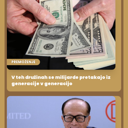
PREMOŽENJE
V teh družinah se milijarde pretakajo iz
generacije v generacijo