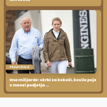
PREMOŽENJE
Ima milijarde: skrbi za kokoši, kosilo poje
v menzi podjetja ...