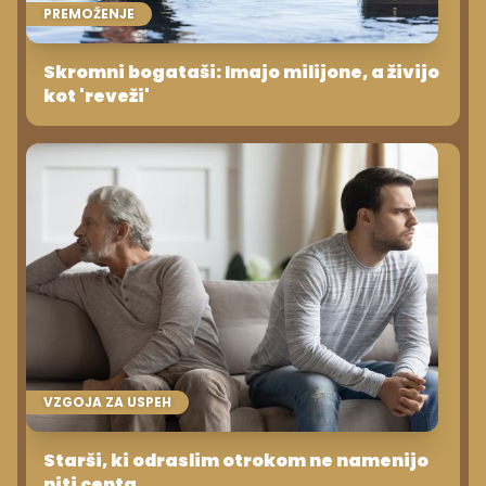
PREMOŽENJE
Skromni bogataši: Imajo milijone, a živijo
kot 'reveži'
VZGOJA ZA USPEH
Starši, ki odraslim otrokom ne namenijo
niti centa