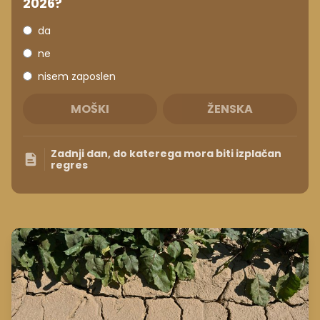
2026?
da
ne
nisem zaposlen
MOŠKI
ŽENSKA
Zadnji dan, do katerega mora biti izplačan
regres