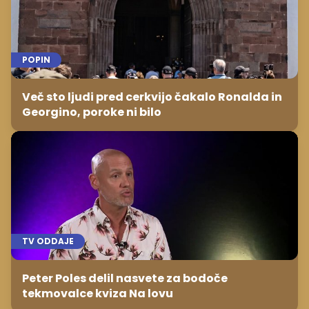
POPIN
Več sto ljudi pred cerkvijo čakalo Ronalda in
Georgino, poroke ni bilo
TV ODDAJE
Peter Poles delil nasvete za bodoče
tekmovalce kviza Na lovu