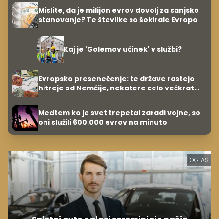
Mislite, da je milijon evrov dovolj za sanjsko
stanovanje? Te številke so šokirale Evropo
Kaj je 'Golemov učinek' v službi?
Evropsko presenečenje: te države rastejo
hitreje od Nemčije, nekatere celo večkrat
hitreje
Medtem ko je svet trepetal zaradi vojne, so
oni služili 600.000 evrov na minuto
OGLAS