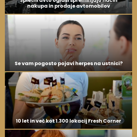
Spletni avto oglasi spreminjajo način
nakupa in prodaje avtomobilov
Se vam pogosto pojavi herpes na ustnici?
10 let in več kot 1.300 lokacij Fresh Corner