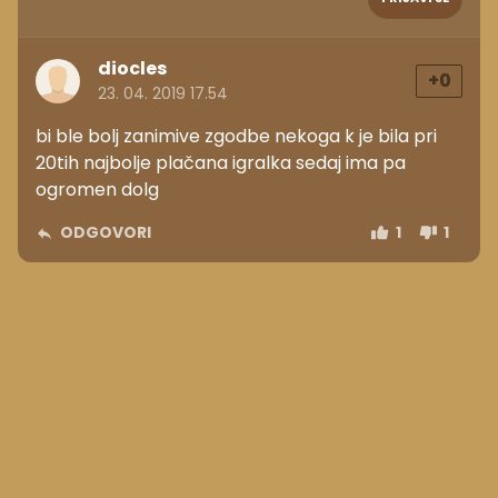
diocles
+0
23. 04. 2019 17.54
bi ble bolj zanimive zgodbe nekoga k je bila pri
20tih najbolje plačana igralka sedaj ima pa
ogromen dolg
ODGOVORI
1
1