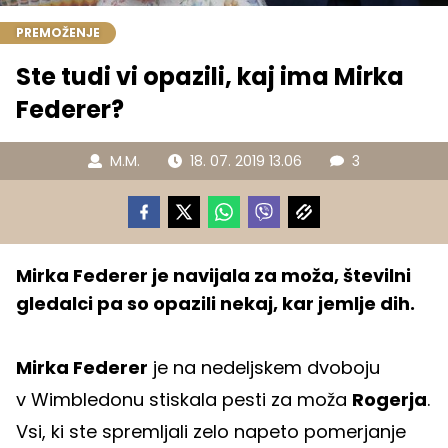
PREMOŽENJE
Ste tudi vi opazili, kaj ima Mirka
Federer?
M.M.
18. 07. 2019 13.06
3
Mirka Federer je navijala za moža, številni
gledalci pa so opazili nekaj, kar jemlje dih.
Mirka Federer
je na nedeljskem dvoboju
v Wimbledonu stiskala pesti za moža
Rogerja
.
Vsi, ki ste spremljali zelo napeto pomerjanje