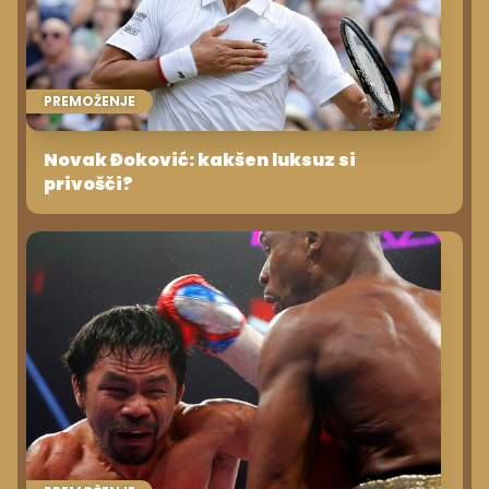
PREMOŽENJE
Novak Đoković: kakšen luksuz si
privošči?