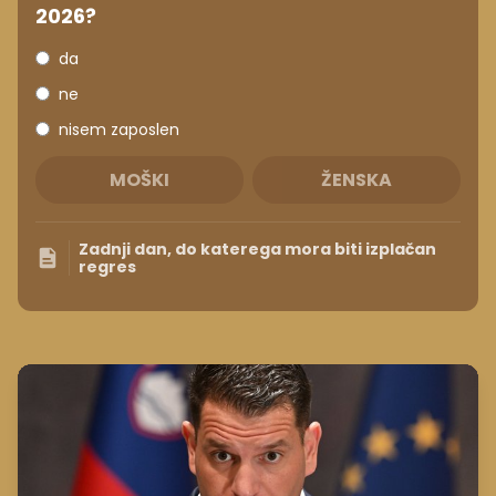
2026?
da
ne
nisem zaposlen
MOŠKI
ŽENSKA
Zadnji dan, do katerega mora biti izplačan
regres