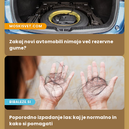
MOSKISVET.COM
Zakaj novi avtomobili nimajo več rezervne
gume?
BIBALEZE.SI
Poporodno izpadanje las: kaj je normalno in
kako si pomagati