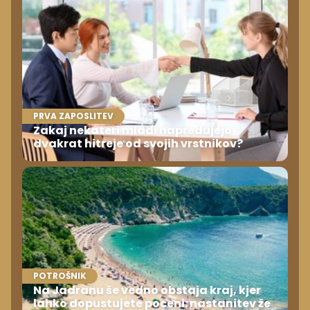
PRVA ZAPOSLITEV
Zakaj nekateri mladi napredujejo
dvakrat hitreje od svojih vrstnikov?
POTROŠNIK
Na Jadranu še vedno obstaja kraj, kjer
lahko dopustujete poceni: nastanitev že