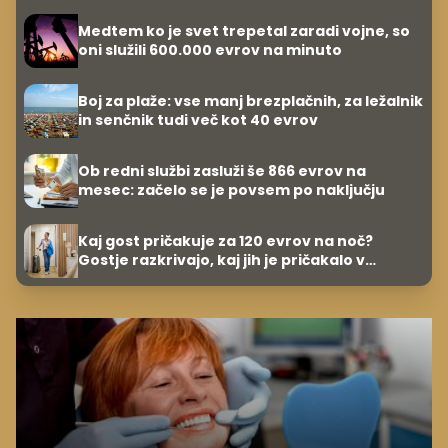
Medtem ko je svet trepetal zaradi vojne, so
oni služili 600.000 evrov na minuto
Boj za plaže: vse manj brezplačnih, za ležalnik
in senčnik tudi več kot 40 evrov
Ob redni službi zasluži še 866 evrov na
mesec: začelo se je povsem po naključju
Kaj gost pričakuje za 120 evrov na noč?
Gostje razkrivajo, kaj jih je pričakalo v
apartmajih