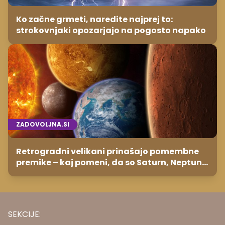
Ko začne grmeti, naredite najprej to:
strokovnjaki opozarjajo na pogosto napako
ZADOVOLJNA.SI
Retrogradni velikani prinašajo pomembne
premike – kaj pomeni, da so Saturn, Neptun
in Pluton hkrati retrogradni?
SEKCIJE: