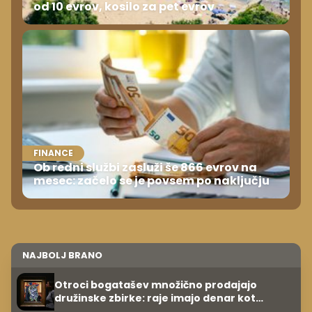
od 10 evrov, kosilo za pet evrov
FINANCE
Ob redni službi zasluži še 866 evrov na
mesec: začelo se je povsem po naključju
NAJBOLJ BRANO
Otroci bogatašev množično prodajajo
družinske zbirke: raje imajo denar kot
umetnine