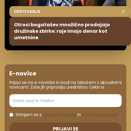
DEDOVANJE
Otroci bogatašev množično prodajajo
družinske zbirke: raje imajo denar kot
umetnine
E-novice
Prijavi se na e-novičke in bodi na tekočem z aktualnimi
novicami. Zate jih pripravlja uredništvo Cekin.si.
Strinjam se s
splošnimi pogoji
in
politiko zasebnosti
.
PRIJAVI SE