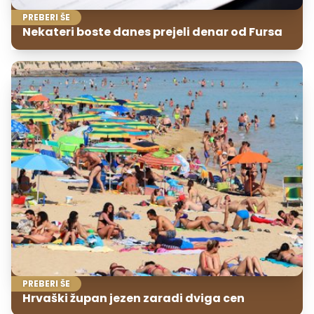
PREBERI ŠE
Nekateri boste danes prejeli denar od Fursa
PREBERI ŠE
Hrvaški župan jezen zaradi dviga cen