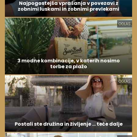
Najpogostejša vprašanja v povezavi z
zobnimi luskami in zobnimi prevlekami
OGLAS
3 modne kombinacije, v katerih nosimo
torbe za plažo
OGLAS
Postali ste družina in življenje ... teče dalje