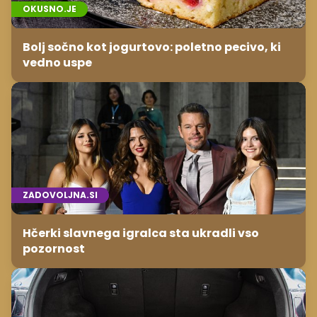
OKUSNO.JE
Bolj sočno kot jogurtovo: poletno pecivo, ki
vedno uspe
ZADOVOLJNA.SI
Hčerki slavnega igralca sta ukradli vso
pozornost