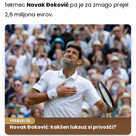
tekmec
Novak Đoković
pa je za zmago prejel
2,6 milijona evrov.
PREBERI ŠE
Novak Đoković: kakšen luksuz si privošči?