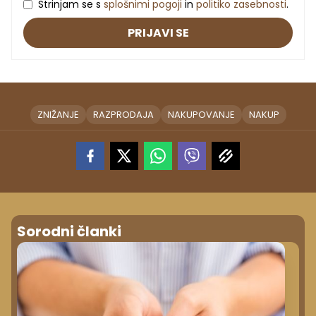
Strinjam se s
splošnimi pogoji
in
politiko zasebnosti
.
PRIJAVI SE
ZNIŽANJE
RAZPRODAJA
NAKUPOVANJE
NAKUP
Sorodni članki