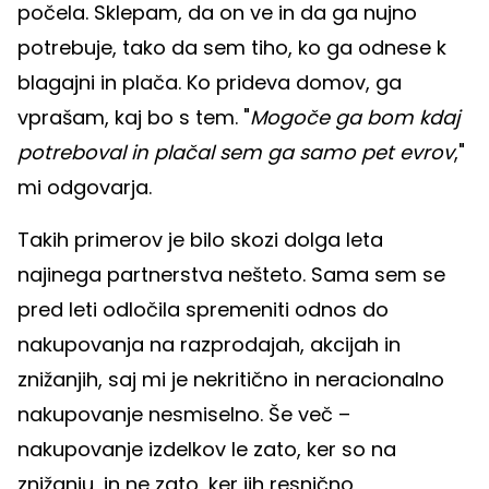
počela. Sklepam, da on ve in da ga nujno
potrebuje, tako da sem tiho, ko ga odnese k
blagajni in plača. Ko prideva domov, ga
vprašam, kaj bo s tem. "
Mogoče ga bom kdaj
potreboval in plačal sem ga samo pet evrov
,"
mi odgovarja.
Takih primerov je bilo skozi dolga leta
najinega partnerstva nešteto. Sama sem se
pred leti odločila spremeniti odnos do
nakupovanja na razprodajah, akcijah in
znižanjih, saj mi je nekritično in neracionalno
nakupovanje nesmiselno. Še več –
nakupovanje izdelkov le zato, ker so na
znižanju, in ne zato, ker jih resnično