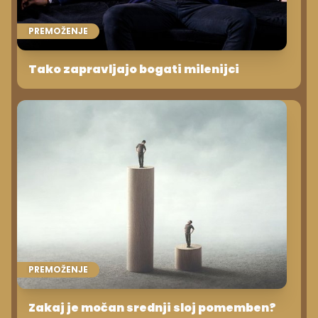
PREMOŽENJE
Tako zapravljajo bogati milenijci
PREMOŽENJE
Zakaj je močan srednji sloj pomemben?