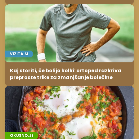
VIZITA.SI
Kaj storiti, če bolijo kolki: ortoped razkriva
preproste trike za zmanjšanje bolečine
OKUSNO.JE