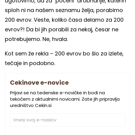
ugotovimo, da za "poceni" drobnarije, katerih
sploh ni na našem seznamu želja, porabimo
200 evrov. Veste, koliko časa delamo za 200
evrov?! Da bi jih porabili za nekaj, česar ne
potrebujemo. Ne, hvala.
Kot sem že rekla – 200 evrov bo šlo za izlete,
tečaje in podobno.
Cekinove e-novice
Prijavi se na tedenske e-novičke in bodi na
tekočem z aktualnimi novicami. Zate jih pripravlja
uredništvo Cekin.si