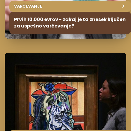
VARČEVANJE
Prvih 10.000 evrov - zakaj je ta znesek ključen
za uspešno varčevanje?