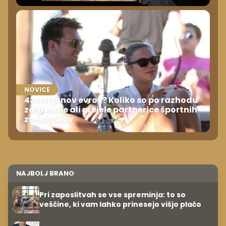
NOVICE
43 milijonov evrov? Koliko so po razhodu
zahtevale ali prejele partnerice športnih
zvezdnikov
NAJBOLJ BRANO
Pri zaposlitvah se vse spreminja: to so
veščine, ki vam lahko prinesejo višjo plačo