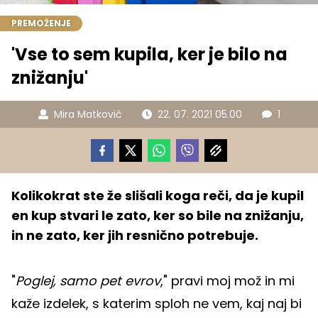
PREMOŽENJE
'Vse to sem kupila, ker je bilo na
znižanju'
Mira Matković
22. 07. 2021 05.00
1
Kolikokrat ste že slišali koga reči, da je kupil
en kup stvari le zato, ker so bile na znižanju,
in ne zato, ker jih resnično potrebuje.
"
Poglej, samo pet evrov
," pravi moj mož in mi
kaže izdelek, s katerim sploh ne vem, kaj naj bi