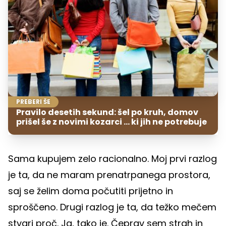
PREBERI ŠE
Pravilo desetih sekund: šel po kruh, domov
prišel še z novimi kozarci ... ki jih ne potrebuje
Sama kupujem zelo racionalno. Moj prvi razlog
je ta, da ne maram prenatrpanega prostora,
saj se želim doma počutiti prijetno in
sproščeno. Drugi razlog je ta, da težko mečem
stvari proč. Ja, tako je. Čeprav sem strah in