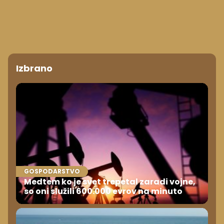
Izbrano
GOSPODARSTVO
Medtem ko je svet trepetal zaradi vojne,
so oni služili 600.000 evrov na minuto