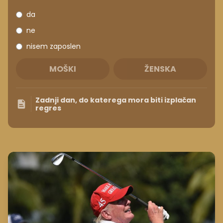
da
ne
nisem zaposlen
MOŠKI
ŽENSKA
Zadnji dan, do katerega mora biti izplačan
regres