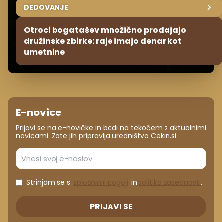
DEDOVANJE
Otroci bogatašev množično prodajajo
družinske zbirke: raje imajo denar kot
umetnine
E-novice
Prijavi se na e-novičke in bodi na tekočem z aktualnimi
novicami. Zate jih pripravlja uredništvo Cekin.si.
Strinjam se s
splošnimi pogoji
in
politiko zasebnosti
.
PRIJAVI SE