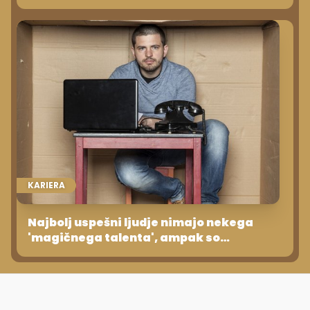
KARIERA
Najbolj uspešni ljudje nimajo nekega
'magičnega talenta', ampak so
predvsem veliko delali