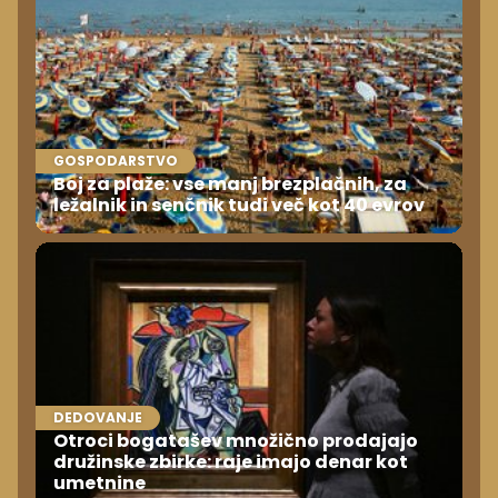
GOSPODARSTVO
Boj za plaže: vse manj brezplačnih, za
ležalnik in senčnik tudi več kot 40 evrov
DEDOVANJE
Otroci bogatašev množično prodajajo
družinske zbirke: raje imajo denar kot
umetnine