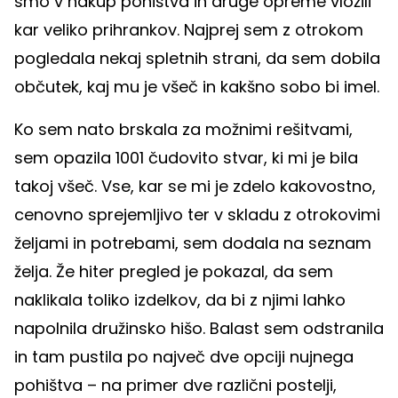
smo v nakup pohištva in druge opreme vložili
kar veliko prihrankov. Najprej sem z otrokom
pogledala nekaj spletnih strani, da sem dobila
občutek, kaj mu je všeč in kakšno sobo bi imel.
Ko sem nato brskala za možnimi rešitvami,
sem opazila 1001 čudovito stvar, ki mi je bila
takoj všeč. Vse, kar se mi je zdelo kakovostno,
cenovno sprejemljivo ter v skladu z otrokovimi
željami in potrebami, sem dodala na seznam
želja. Že hiter pregled je pokazal, da sem
naklikala toliko izdelkov, da bi z njimi lahko
napolnila družinsko hišo. Balast sem odstranila
in tam pustila po največ dve opciji nujnega
pohištva – na primer dve različni postelji,