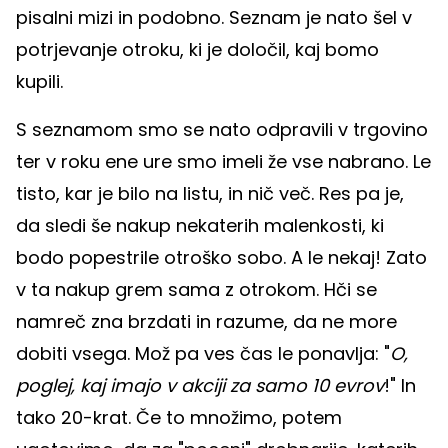
pisalni mizi in podobno. Seznam je nato šel v
potrjevanje otroku, ki je določil, kaj bomo
kupili.
S seznamom smo se nato odpravili v trgovino
ter v roku ene ure smo imeli že vse nabrano. Le
tisto, kar je bilo na listu, in nič več. Res pa je,
da sledi še nakup nekaterih malenkosti, ki
bodo popestrile otroško sobo. A le nekaj! Zato
v ta nakup grem sama z otrokom. Hči se
namreč zna brzdati in razume, da ne more
dobiti vsega. Mož pa ves čas le ponavlja: "
O,
poglej, kaj imajo v akciji za samo 10 evrov
!" In
tako 20-krat. Če to množimo, potem