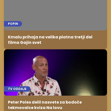
POPIN
Kmalu prihaja na velika platna tretji del
filma Gajin svet
TV ODDAJE
Peter Poles delil nasvete za bodoče
tekmovalce kviza Na lovu