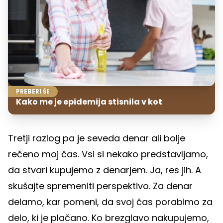
PREBERI ŠE
Kako me je epidemija stisnila v kot
Tretji razlog pa je seveda denar ali bolje
rečeno moj čas. Vsi si nekako predstavljamo,
da stvari kupujemo z denarjem. Ja, res jih. A
skušajte spremeniti perspektivo. Za denar
delamo, kar pomeni, da svoj čas porabimo za
delo, ki je plačano. Ko brezglavo nakupujemo,