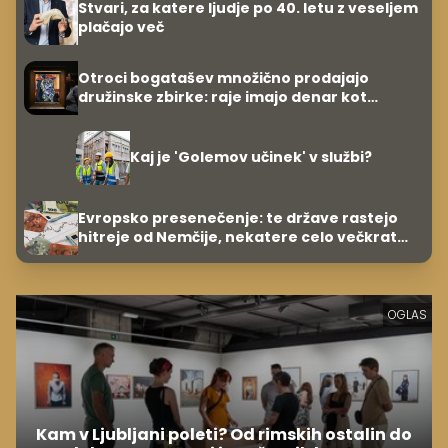
Stvari, za katere ljudje po 40. letu z veseljem
plačajo več
Otroci bogatašev množično prodajajo
družinske zbirke: raje imajo denar kot
umetnine
Kaj je 'Golemov učinek' v službi?
Evropsko presenečenje: te države rastejo
hitreje od Nemčije, nekatere celo večkrat
hitreje
OGLAS
Kam v Ljubljani poleti? Od rimskih ostalin do