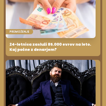
PREMOŽENJE
24-letnica zasluži 85.000 evrov na leto.
Kaj počne z denarjem?