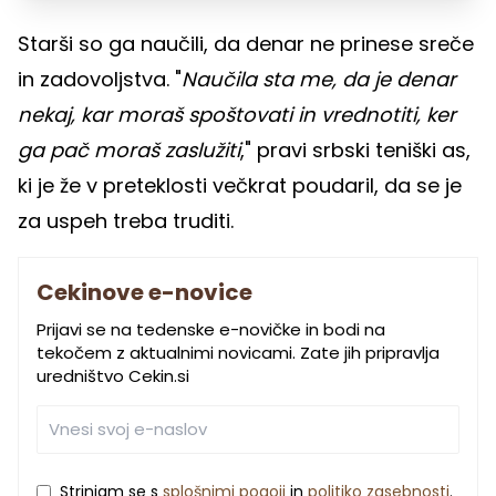
Starši so ga naučili, da denar ne prinese sreče
in zadovoljstva. "
Naučila sta me, da je denar
nekaj, kar moraš spoštovati in vrednotiti, ker
ga pač moraš zaslužiti
," pravi srbski teniški as,
ki je že v preteklosti večkrat poudaril, da se je
za uspeh treba truditi.
Cekinove e-novice
Prijavi se na tedenske e-novičke in bodi na
tekočem z aktualnimi novicami. Zate jih pripravlja
uredništvo Cekin.si
Strinjam se s
splošnimi pogoji
in
politiko zasebnosti
.