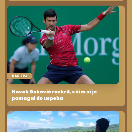
KARIERA
Novak Đoković razkril, s čim si je
pomagal do uspeha