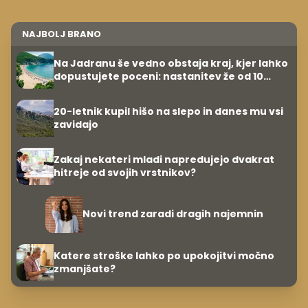
NAJBOLJ BRANO
Na Jadranu še vedno obstaja kraj, kjer lahko
dopustujete poceni: nastanitev že od 10
evrov, kosilo za pet evrov
20-letnik kupil hišo na slepo in danes mu vsi
zavidajo
Zakaj nekateri mladi napredujejo dvakrat
hitreje od svojih vrstnikov?
Novi trend zaradi dragih najemnin
Katere stroške lahko po upokojitvi močno
zmanjšate?