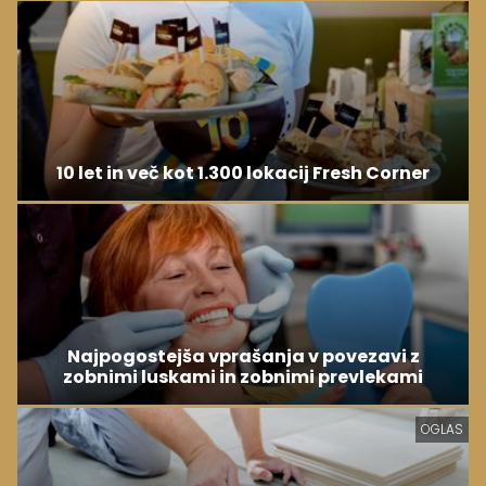
10 let in več kot 1.300 lokacij Fresh Corner
Najpogostejša vprašanja v povezavi z
zobnimi luskami in zobnimi prevlekami
OGLAS