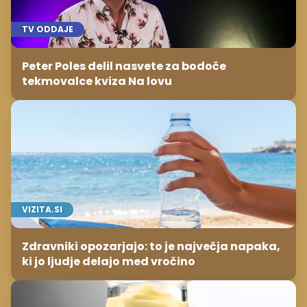
TV ODDAJE
Peter Poles delil nasvete za bodoče
tekmovalce kviza Na lovu
VIZITA.SI
Zdravniki opozarjajo: to je največja napaka,
ki jo ljudje delajo med vročino