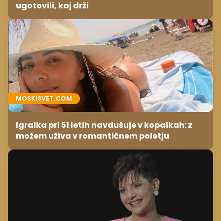
ugotovili, kaj drži
MOSKISVET.COM
Igralka pri 51 letih navdušuje v kopalkah: z
možem uživa v romantičnem poletju