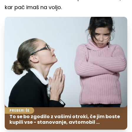
kar pač imaš na voljo.
PREBERI ŠE
To se bo zgodilo z vašimi otroki, če jim boste
kupili vse - stanovanje, avtomobil ...