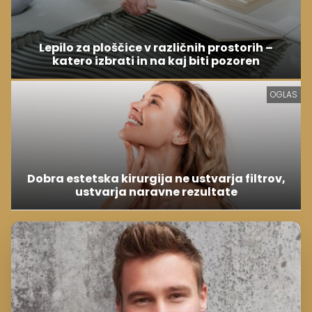
Lepilo za ploščice v različnih prostorih –
katero izbrati in na kaj biti pozoren
OGLAS
Dobra estetska kirurgija ne ustvarja filtrov,
ustvarja naravne rezultate