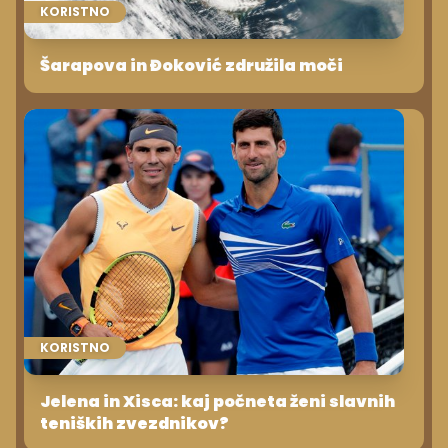
KORISTNO
Šarapova in Đoković združila moči
KORISTNO
Jelena in Xisca: kaj počneta ženi slavnih
teniških zvezdnikov?