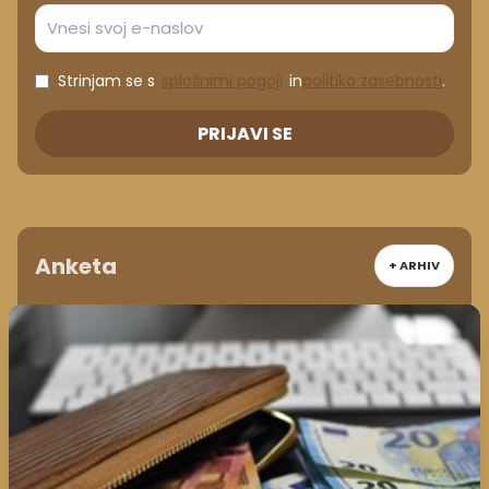
Strinjam se s
splošnimi pogoji
in
politiko zasebnosti
.
PRIJAVI SE
Anketa
+ ARHIV