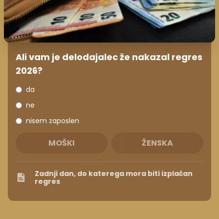
Ali vam je delodajalec že nakazal regres
2026?
da
ne
nisem zaposlen
MOŠKI
ŽENSKA
Zadnji dan, do katerega mora biti izplačan
regres