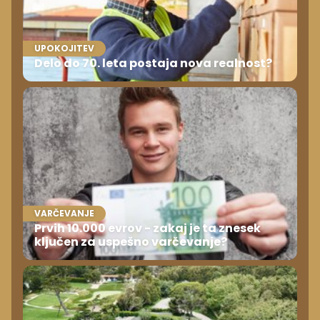
UPOKOJITEV
Delo do 70. leta postaja nova realnost?
VARČEVANJE
Prvih 10.000 evrov - zakaj je ta znesek
ključen za uspešno varčevanje?