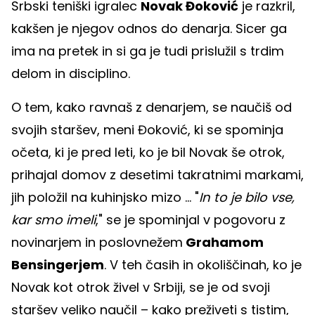
Srbski teniški igralec
Novak Đoković
je razkril,
kakšen je njegov odnos do denarja. Sicer ga
ima na pretek in si ga je tudi prislužil s trdim
delom in disciplino.
O tem, kako ravnaš z denarjem, se naučiš od
svojih staršev, meni Đoković, ki se spominja
očeta, ki je pred leti, ko je bil Novak še otrok,
prihajal domov z desetimi takratnimi markami,
jih položil na kuhinjsko mizo ... "
In to je bilo vse,
kar smo imeli
," se je spominjal v pogovoru z
novinarjem in poslovnežem
Grahamom
Bensingerjem
. V teh časih in okoliščinah, ko je
Novak kot otrok živel v Srbiji, se je od svoji
staršev veliko naučil – kako preživeti s tistim,