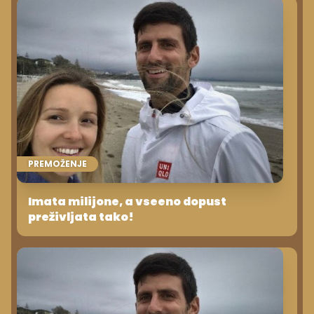
PREMOŽENJE
Imata milijone, a vseeno dopust
preživljata tako!