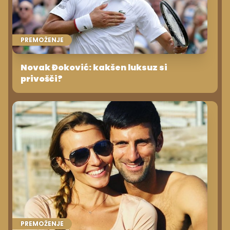
PREMOŽENJE
Novak Đoković: kakšen luksuz si
privošči?
PREMOŽENJE