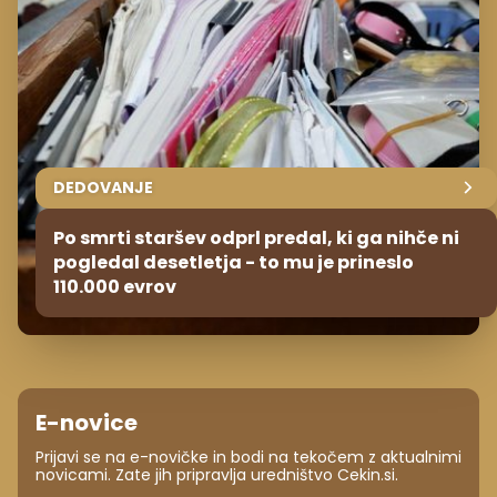
DEDOVANJE
Po smrti staršev odprl predal, ki ga nihče ni
pogledal desetletja - to mu je prineslo
110.000 evrov
E-novice
Prijavi se na e-novičke in bodi na tekočem z aktualnimi
novicami. Zate jih pripravlja uredništvo Cekin.si.