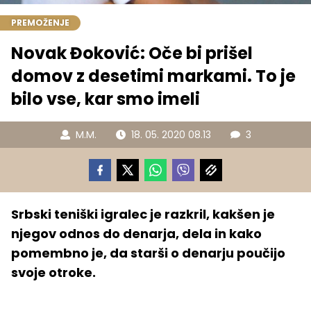
PREMOŽENJE
Novak Đoković: Oče bi prišel
domov z desetimi markami. To je
bilo vse, kar smo imeli
M.M.
18. 05. 2020 08.13
3
Srbski teniški igralec je razkril, kakšen je
njegov odnos do denarja, dela in kako
pomembno je, da starši o denarju poučijo
svoje otroke.