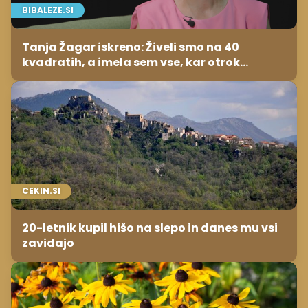
BIBALEZE.SI
Tanja Žagar iskreno: Živeli smo na 40
kvadratih, a imela sem vse, kar otrok
potrebuje
CEKIN.SI
20-letnik kupil hišo na slepo in danes mu vsi
zavidajo