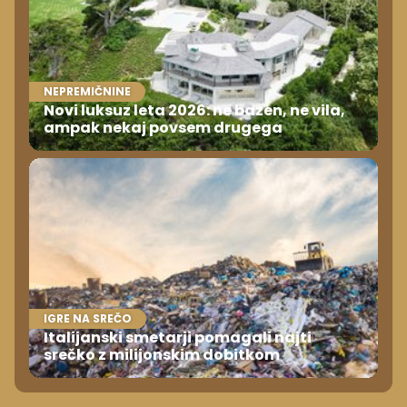
NEPREMIČNINE
Novi luksuz leta 2026: ne bazen, ne vila,
ampak nekaj povsem drugega
IGRE NA SREČO
Italijanski smetarji pomagali najti
srečko z milijonskim dobitkom