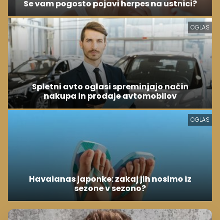
Se vam pogosto pojavi herpes na ustnici?
OGLAS
Spletni avto oglasi spreminjajo način
nakupa in prodaje avtomobilov
OGLAS
Havaianas japonke: zakaj jih nosimo iz
sezone v sezono?