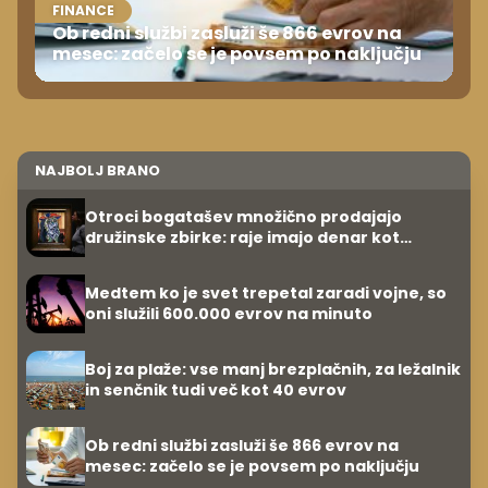
FINANCE
Ob redni službi zasluži še 866 evrov na
mesec: začelo se je povsem po naključju
NAJBOLJ BRANO
Otroci bogatašev množično prodajajo
družinske zbirke: raje imajo denar kot
umetnine
Medtem ko je svet trepetal zaradi vojne, so
oni služili 600.000 evrov na minuto
Boj za plaže: vse manj brezplačnih, za ležalnik
in senčnik tudi več kot 40 evrov
Ob redni službi zasluži še 866 evrov na
mesec: začelo se je povsem po naključju