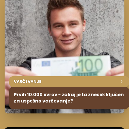
VARČEVANJE
Prvih 10.000 evrov - zakaj je ta znesek ključen
za uspešno varčevanje?