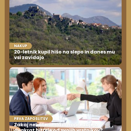
NAKUP
20-letnik kupil hišo na slepo in danes mu
vsi zavidajo
PRVA ZAPOSLITEV
Zakaj nekateri mladi napredujejo
dvakrat hitreje od svojih vrstnikov?