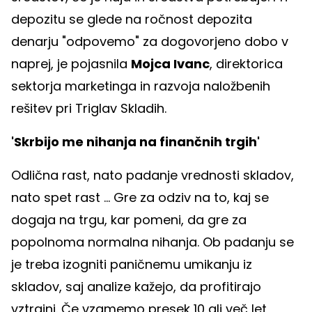
depozitu se glede na ročnost depozita
denarju "odpovemo" za dogovorjeno dobo v
naprej, je pojasnila
Mojca Ivanc
, direktorica
sektorja marketinga in razvoja naložbenih
rešitev pri Triglav Skladih.
'Skrbijo me nihanja na finančnih trgih'
Odlična rast, nato padanje vrednosti skladov,
nato spet rast ... Gre za odziv na to, kaj se
dogaja na trgu, kar pomeni, da gre za
popolnoma normalna nihanja. Ob padanju se
je treba izogniti paničnemu umikanju iz
skladov, saj analize kažejo, da profitirajo
vztrajni. Če vzamemo presek 10 ali več let