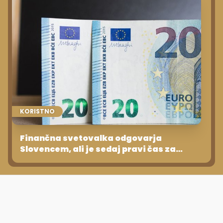
KORISTNO
Finančna svetovalka odgovarja
Slovencem, ali je sedaj pravi čas za
vlaganje