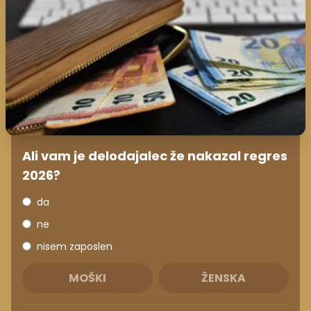
Ali vam je delodajalec že nakazal regres
2026?
da
ne
nisem zaposlen
MOŠKI
ŽENSKA