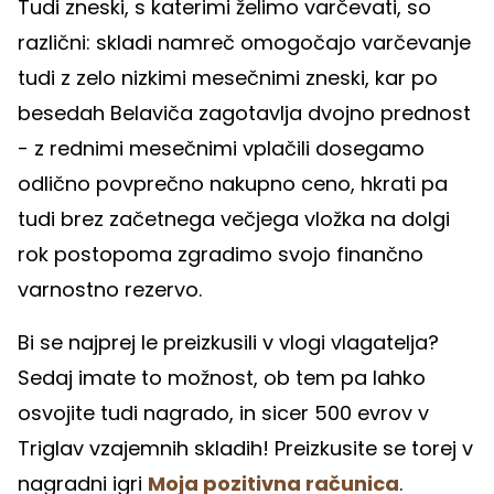
Tudi zneski, s katerimi želimo varčevati, so
različni: skladi namreč omogočajo varčevanje
tudi z zelo nizkimi mesečnimi zneski, kar po
besedah Belaviča zagotavlja dvojno prednost
- z rednimi mesečnimi vplačili dosegamo
odlično povprečno nakupno ceno, hkrati pa
tudi brez začetnega večjega vložka na dolgi
rok postopoma zgradimo svojo finančno
varnostno rezervo.
Bi se najprej le preizkusili v vlogi vlagatelja?
Sedaj imate to možnost, ob tem pa lahko
osvojite tudi nagrado, in sicer 500 evrov v
Triglav vzajemnih skladih! Preizkusite se torej v
nagradni igri
Moja pozitivna računica
.