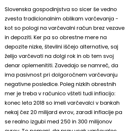
Slovenska gospodinjstva so sicer še vedno
zvesta tradicionalnim oblikam varčevanja -
kot so pologi na varčevalni račun brez vezave
in depoziti. Ker pa so obrestne mere na
depozite nizke, številni iščejo alternative, saj
želijo varčevati na dolgi rok in ob tem svoj
denar oplemenititi. Zavedajo se namreč, da
ima pasivnost pri dolgoročnem varčevanju
negativne posledice. Poleg nizkih obrestnih
mer je treba v računico všteti tudi inflacijo:
konec leta 2018 so imeli varčevalci v bankah
nekaj čez 20 milijard evrov, zaradi inflacije pa
se realno izgubi med 250 in 300 milijonov
evrov. To pomeni, da prav vsak varčevalec