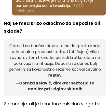
Likvidnostna rezerva je nujna, a na dolgi rok je
pomembnejša dobra investicija.
FOTO:
Thinkstock
Naj se med krizo odločimo za depozite ali
sklade?
Obresti na bančne depozite na dolgi rok nimajo
primerjalne prednosti tudi pri (običajno) višjih
ravneh, v tem trenutku pa tudi kratkoročno ne
pokrivajo niti inflacije. Depoziti so danes bolj
primerni za likvidnostno rezervo kot varčevalno
rešitev.
—Gorazd Belavič, direktor sektorja za
analize pri Triglav Skladih
Za mnenje, ali je trenutno smiselno vlagati v