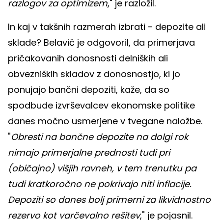
razlogov za optimizem
," je razložil.
In kaj v takšnih razmerah izbrati - depozite ali
sklade? Belavič je odgovoril, da primerjava
pričakovanih donosnosti delniških ali
obvezniških skladov z donosnostjo, ki jo
ponujajo bančni depoziti, kaže, da so
spodbude izvrševalcev ekonomske politike
danes močno usmerjene v tvegane naložbe.
"
Obresti na bančne depozite na dolgi rok
nimajo primerjalne prednosti tudi pri
(običajno) višjih ravneh, v tem trenutku pa
tudi kratkoročno ne pokrivajo niti inflacije.
Depoziti so danes bolj primerni za likvidnostno
rezervo kot varčevalno rešitev
," je pojasnil.