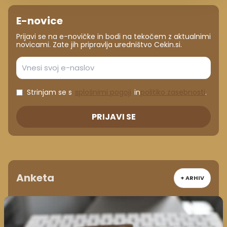
E-novice
Prijavi se na e-novičke in bodi na tekočem z aktualnimi
novicami. Zate jih pripravlja uredništvo Cekin.si.
Strinjam se s
splošnimi pogoji
in
politiko zasebnosti
.
PRIJAVI SE
Anketa
+ ARHIV