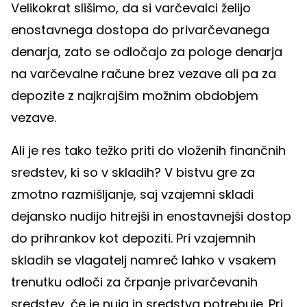
Velikokrat slišimo, da si varčevalci želijo
enostavnega dostopa do privarčevanega
denarja, zato se odločajo za pologe denarja
na varčevalne račune brez vezave ali pa za
depozite z najkrajšim možnim obdobjem
vezave.
Ali je res tako težko priti do vloženih finančnih
sredstev, ki so v skladih? V bistvu gre za
zmotno razmišljanje, saj vzajemni skladi
dejansko nudijo hitrejši in enostavnejši dostop
do prihrankov kot depoziti. Pri vzajemnih
skladih se vlagatelj namreč lahko v vsakem
trenutku odloči za črpanje privarčevanih
sredstev, če je nuja in sredstva potrebuje. Pri