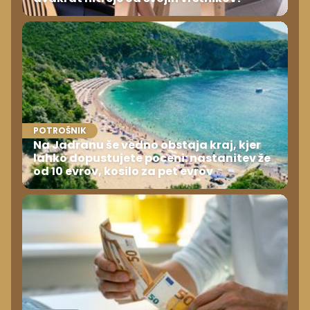
POTROŠNIK
Na Jadranu še vedno obstaja kraj, kjer
lahko dopustujete poceni: nastanitev že
od 10 evrov, kosilo za pet evrov