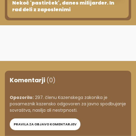
Nekoč 'pastirček', danes milijarder. In
rad deli z zaposlenimi
Komentarji
(0)
Opozorilo:
297. členu Kazenskega zakonika je
posameznik kazensko odgovoren za javno spodbujanje
sovraštva, nasilja ali nestrpnosti.
PRAVILA ZA OBJAVO KOMENTARJEV