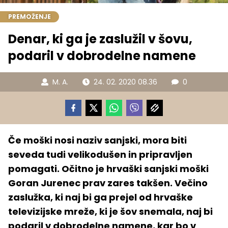
PREMOŽENJE
Denar, ki ga je zaslužil v šovu,
podaril v dobrodelne namene
M. A.
24. 02. 2020 08.36
0
Če moški nosi naziv sanjski, mora biti
seveda tudi velikodušen in pripravljen
pomagati. Očitno je hrvaški sanjski moški
Goran Jurenec prav zares takšen. Večino
zaslužka, ki naj bi ga prejel od hrvaške
televizijske mreže, ki je šov snemala, naj bi
podaril v dobrodelne namene, kar bo v