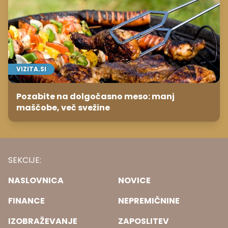
VIZITA.SI
Pozabite na dolgočasno meso: manj
maščobe, več svežine
SEKCIJE:
NASLOVNICA
NOVICE
FINANCE
NEPREMIČNINE
IZOBRAŽEVANJE
ZAPOSLITEV