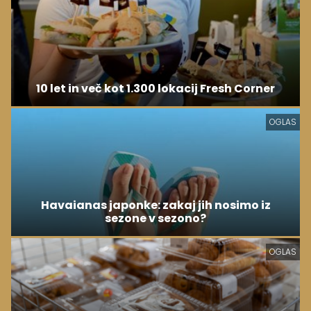
10 let in več kot 1.300 lokacij Fresh Corner
OGLAS
Havaianas japonke: zakaj jih nosimo iz
sezone v sezono?
OGLAS