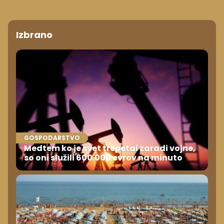
Izbrano
GOSPODARSTVO
Medtem ko je svet trepetal zaradi vojne,
so oni služili 600.000 evrov na minuto