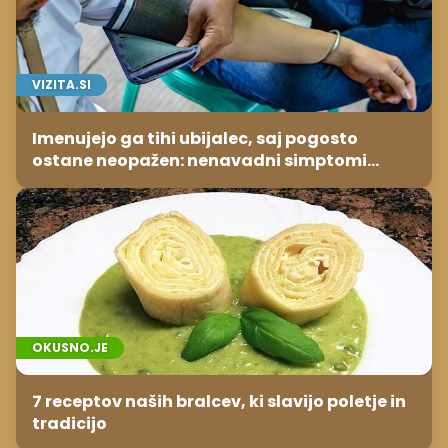
VIZITA.SI
Imenujejo ga tihi ubijalec, saj pogosto
ostane neopažen: nenavadni simptomi
visokega holesterola
OKUSNO.JE
7 receptov naših bralcev, ki slavijo poletje in
tradicijo