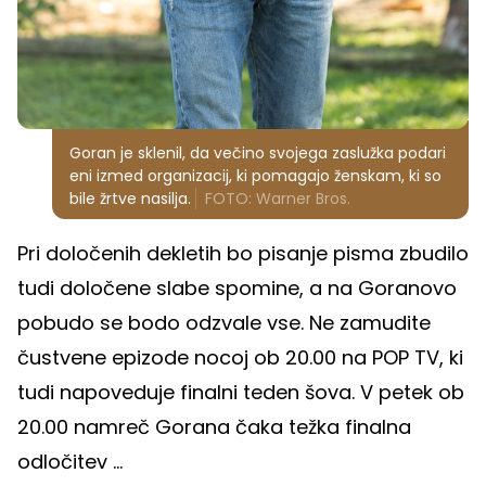
Goran je sklenil, da večino svojega zaslužka podari
eni izmed organizacij, ki pomagajo ženskam, ki so
bile žrtve nasilja.
FOTO: Warner Bros.
Pri določenih dekletih bo pisanje pisma zbudilo
tudi določene slabe spomine, a na Goranovo
pobudo se bodo odzvale vse. Ne zamudite
čustvene epizode nocoj ob 20.00 na POP TV, ki
tudi napoveduje finalni teden šova. V petek ob
20.00 namreč Gorana čaka težka finalna
odločitev ...