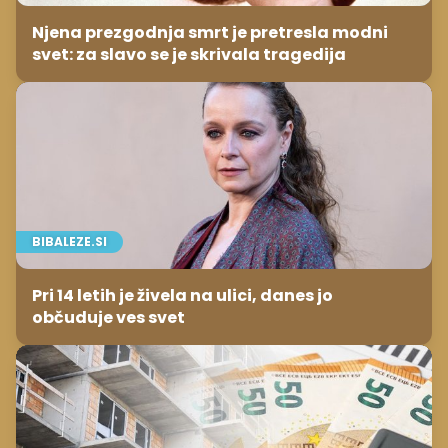
Njena prezgodnja smrt je pretresla modni
svet: za slavo se je skrivala tragedija
BIBALEZE.SI
Pri 14 letih je živela na ulici, danes jo
občuduje ves svet