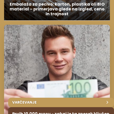
Embalaža za pecivo: karton, plastika ali BIO
material – primerjava glede na izgled, ceno
in trajnost
VARČEVANJE
Prvih 10.000 evrov - zakaj je ta znesek ključen