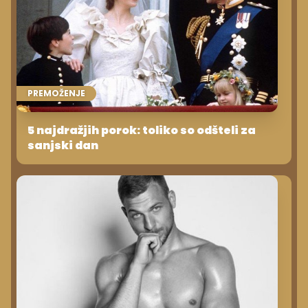
PREMOŽENJE
5 najdražjih porok: toliko so odšteli za
sanjski dan