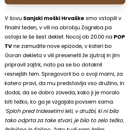
V šovu
Sanjski moški Hrvaške
smo vstopili v
finalni teden, v vili na obrobju Zagreba pa
ostaja le še šest deklet. Nocoj ob 20.00 na
POP
TV
ne zamudite nove epizode, v kateri bo
Goran dekleta v vili presenetil že zjutraj in jim
pripravil zajtrk, nato pa se bo dotaknil
resnejših tem. Spregovoril bo o svoji mami, za
katero pravi, da mu predstavlja vso družino, in
dodal, da se dobro zaveda, kako ji je moralo
biti težko, ko ga je vzgajala povsem sama.
’Sploh pred tridesetimi leti, v družbi, ki ni bila
tako odprta za take stvari, je bilo to zelo težko.
Psihično in fizično. Zato tudi sam želim