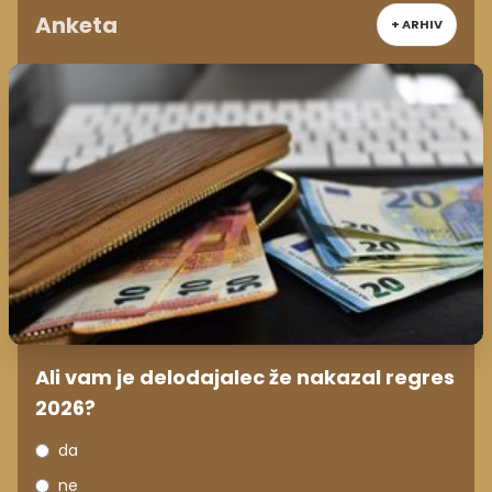
Anketa
+ ARHIV
Ali vam je delodajalec že nakazal regres
2026?
da
ne