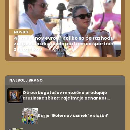
NOVICE
43 milijonov evrov? Koliko so po razhodu
zahtevale ali prejele partnerice športnih
zvezdnikov
NAJBOLJ BRANO
Otroci bogatašev množično prodajajo
družinske zbirke: raje imajo denar kot
umetnine
Kaj je 'Golemov učinek' v službi?