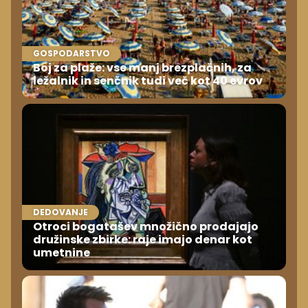
GOSPODARSTVO
Boj za plaže: vse manj brezplačnih, za
ležalnik in senčnik tudi več kot 40 evrov
DEDOVANJE
Otroci bogatašev množično prodajajo
družinske zbirke: raje imajo denar kot
umetnine