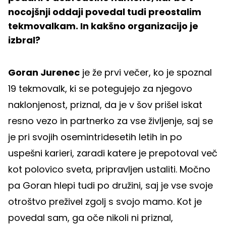
nocojšnji oddaji povedal tudi preostalim
tekmovalkam. In kakšno organizacijo je
izbral?
Goran Jurenec
je že prvi večer, ko je spoznal
19 tekmovalk, ki se potegujejo za njegovo
naklonjenost, priznal, da je v šov prišel iskat
resno vezo in partnerko za vse življenje, saj se
je pri svojih osemintridesetih letih in po
uspešni karieri, zaradi katere je prepotoval več
kot polovico sveta, pripravljen ustaliti. Močno
pa Goran hlepi tudi po družini, saj je vse svoje
otroštvo preživel zgolj s svojo mamo. Kot je
povedal sam, ga oče nikoli ni priznal,