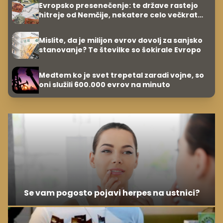
Evropsko presenečenje: te države rastejo
hitreje od Nemčije, nekatere celo večkrat
hitreje
Mislite, da je milijon evrov dovolj za sanjsko
stanovanje? Te številke so šokirale Evropo
Medtem ko je svet trepetal zaradi vojne, so
oni služili 600.000 evrov na minuto
Se vam pogosto pojavi herpes na ustnici?