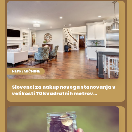
NEPREMIČNINE
Slovenci za nakup novega stanovanja v
velikosti 70 kvadratnih metrov
potrebujemo 12 letnih neto plač