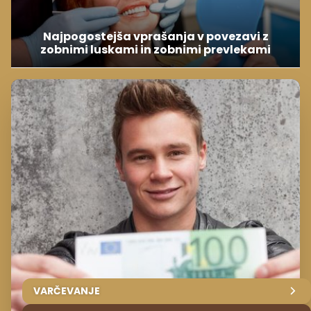
Najpogostejša vprašanja v povezavi z
zobnimi luskami in zobnimi prevlekami
VARČEVANJE