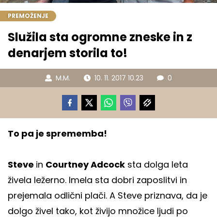
PREMOŽENJE
Služila sta ogromne zneske in z
denarjem storila to!
M.M.
10. 11. 2017 10.23
0
To pa je sprememba!
Steve
in
Courtney Adcock
sta dolga leta
živela ležerno. Imela sta dobri zaposlitvi in
prejemala odlični plači. A Steve priznava, da je
dolgo živel tako, kot živijo množice ljudi po