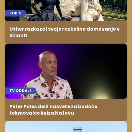
POPIN
Usher razkazal svoje razkošno domovanje v
Atlanti
TV ODDAJE
Peter Poles delil nasvete za bodoče
tekmovalce kviza Na lovu