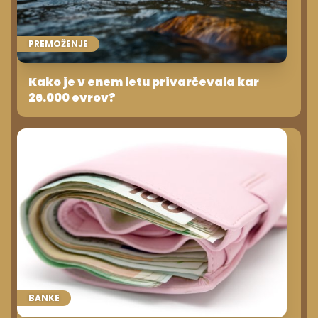
PREMOŽENJE
Kako je v enem letu privarčevala kar
26.000 evrov?
BANKE