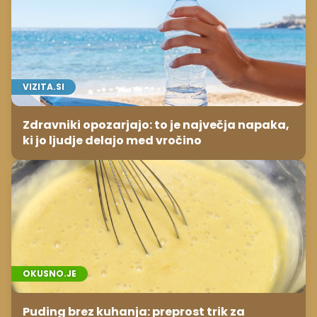
VIZITA.SI
Zdravniki opozarjajo: to je največja napaka,
ki jo ljudje delajo med vročino
OKUSNO.JE
Puding brez kuhanja: preprost trik za