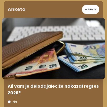
Anketa
+ ARHIV
Ali vam je delodajalec že nakazal regres
2026?
da