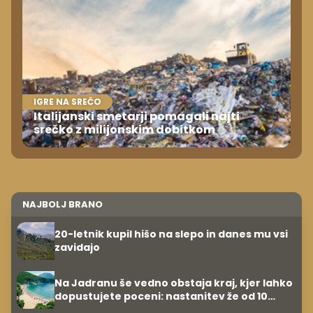
IGRE NA SREČO
Italijanski smetarji pomagali najti
srečko z milijonskim dobitkom
NAJBOLJ BRANO
20-letnik kupil hišo na slepo in danes mu vsi
zavidajo
Na Jadranu še vedno obstaja kraj, kjer lahko
dopustujete poceni: nastanitev že od 10
evrov, kosilo za pet evrov