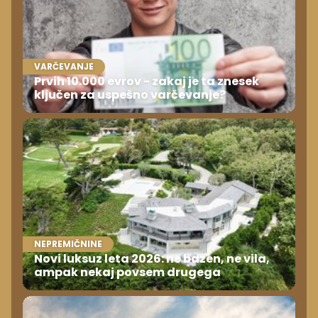
VARČEVANJE
Prvih 10.000 evrov - zakaj je ta znesek
ključen za uspešno varčevanje?
NEPREMIČNINE
Novi luksuz leta 2026: ne bazen, ne vila,
ampak nekaj povsem drugega