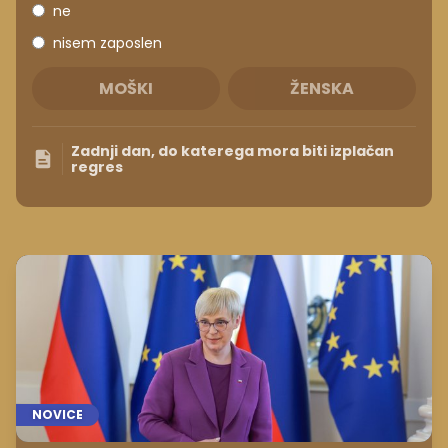
ne
nisem zaposlen
MOŠKI
ŽENSKA
Zadnji dan, do katerega mora biti izplačan
regres
NOVICE