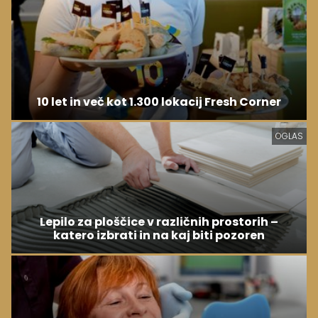
10 let in več kot 1.300 lokacij Fresh Corner
OGLAS
Lepilo za ploščice v različnih prostorih –
katero izbrati in na kaj biti pozoren