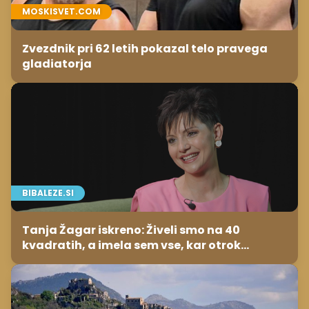
MOSKISVET.COM
Zvezdnik pri 62 letih pokazal telo pravega
gladiatorja
BIBALEZE.SI
Tanja Žagar iskreno: Živeli smo na 40
kvadratih, a imela sem vse, kar otrok
potrebuje