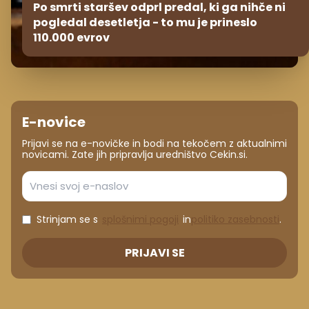
Po smrti staršev odprl predal, ki ga nihče ni
pogledal desetletja - to mu je prineslo
110.000 evrov
E-novice
Prijavi se na e-novičke in bodi na tekočem z aktualnimi
novicami. Zate jih pripravlja uredništvo Cekin.si.
Strinjam se s
splošnimi pogoji
in
politiko zasebnosti
.
PRIJAVI SE