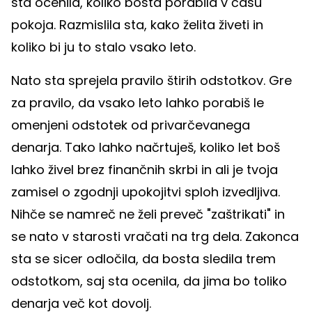
sta ocenila, koliko bosta porabila v času
pokoja. Razmislila sta, kako želita živeti in
koliko bi ju to stalo vsako leto.
Nato sta sprejela pravilo štirih odstotkov. Gre
za pravilo, da vsako leto lahko porabiš le
omenjeni odstotek od privarčevanega
denarja. Tako lahko načrtuješ, koliko let boš
lahko živel brez finančnih skrbi in ali je tvoja
zamisel o zgodnji upokojitvi sploh izvedljiva.
Nihče se namreč ne želi preveč "zaštrikati" in
se nato v starosti vračati na trg dela. Zakonca
sta se sicer odločila, da bosta sledila trem
odstotkom, saj sta ocenila, da jima bo toliko
denarja več kot dovolj.