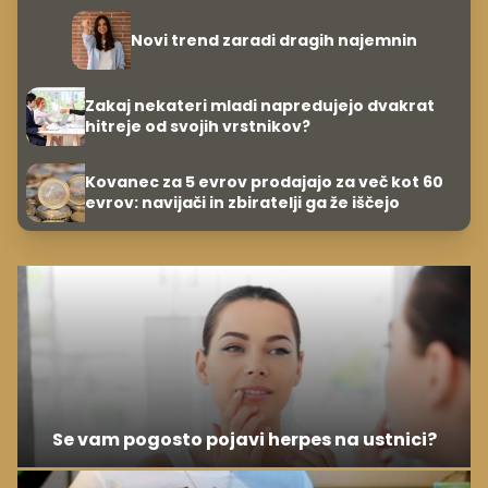
Novi trend zaradi dragih najemnin
Zakaj nekateri mladi napredujejo dvakrat
hitreje od svojih vrstnikov?
Kovanec za 5 evrov prodajajo za več kot 60
evrov: navijači in zbiratelji ga že iščejo
Se vam pogosto pojavi herpes na ustnici?