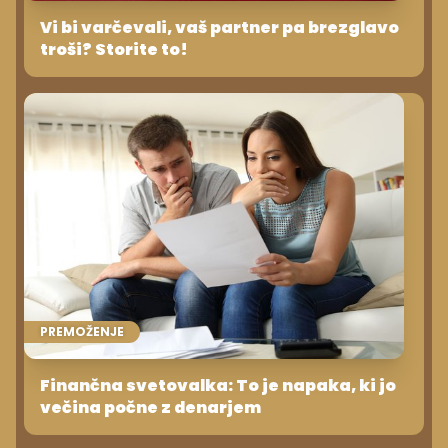
Vi bi varčevali, vaš partner pa brezglavo
troši? Storite to!
PREMOŽENJE
Finančna svetovalka: To je napaka, ki jo
večina počne z denarjem