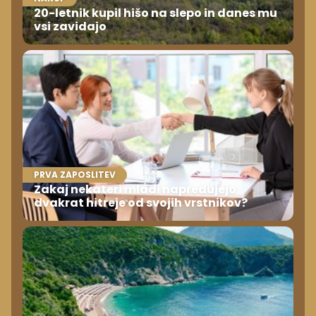
20-letnik kupil hišo na slepo in danes mu
vsi zavidajo
PRVA ZAPOSLITEV
Zakaj nekateri mladi napredujejo
dvakrat hitreje od svojih vrstnikov?