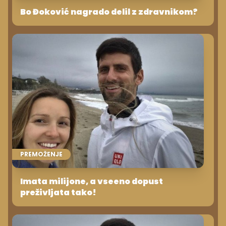
Bo Đoković nagrado delil z zdravnikom?
PREMOŽENJE
Imata milijone, a vseeno dopust
preživljata tako!