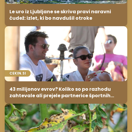
Le uro iz Ljubljane se skriva pravi naravni
čudež: izlet, ki bo navdušil otroke
CEKIN.SI
43 milijonov evrov? Koliko so po razhodu
zahtevale ali prejele partnerice športnih
zvezdnikov