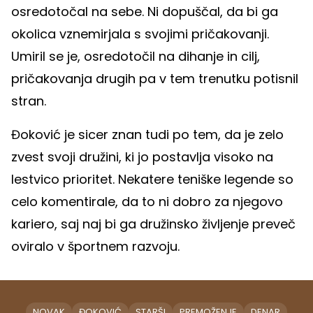
osredotočal na sebe. Ni dopuščal, da bi ga
okolica vznemirjala s svojimi pričakovanji.
Umiril se je, osredotočil na dihanje in cilj,
pričakovanja drugih pa v tem trenutku potisnil
stran.
Đoković je sicer znan tudi po tem, da je zelo
zvest svoji družini, ki jo postavlja visoko na
lestvico prioritet. Nekatere teniške legende so
celo komentirale, da to ni dobro za njegovo
kariero, saj naj bi ga družinsko življenje preveč
oviralo v športnem razvoju.
NOVAK
ĐOKOVIĆ
STARŠI
PREMOŽENJE
DENAR