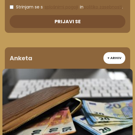
Strinjam se s
splošnimi pogoji
in
politiko zasebnosti
.
PRIJAVI SE
Anketa
+ ARHIV