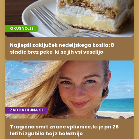
OKUSNO.JE
Najlepši zaključek nedeljskega kosila: 8
sladic brez peke, ki se jih vsi veselijo
ZADOVOLJNA.SI
Tragična smrt znane vplivnice, ki je pri 26
letih izgubila boj z boleznijo