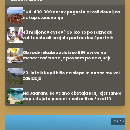
Tudi 400.000 evrov pogosto ni več dovolj za
nakup stanovanja
43 milijonov evrov? Koliko so po razhodu
zahtevale ali prejele partnerice športnih
zvezdnikov
Ob redni službi zasluži še 866 evrov na
mesec: začelo se je povsem po naključju
20-letnik kupil hišo na slepo in danes mu vsi
zavidajo
Na Jadranu še vedno obstaja kraj, kjer lahko
dopustujete poceni: nastanitev že od 10
evrov, kosilo za pet evrov
OGLAS