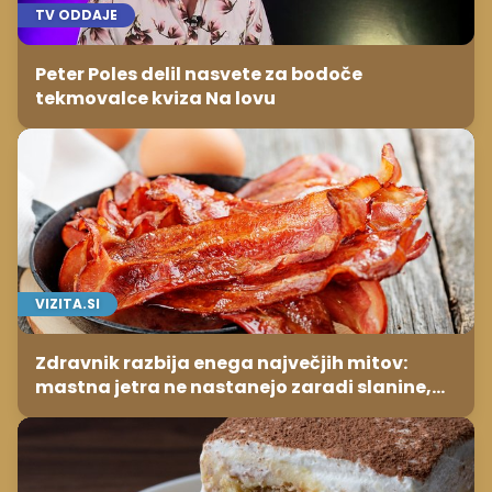
TV ODDAJE
Peter Poles delil nasvete za bodoče
tekmovalce kviza Na lovu
VIZITA.SI
Zdravnik razbija enega največjih mitov:
mastna jetra ne nastanejo zaradi slanine,
temveč zaradi živila, ki ga imamo vsi radi