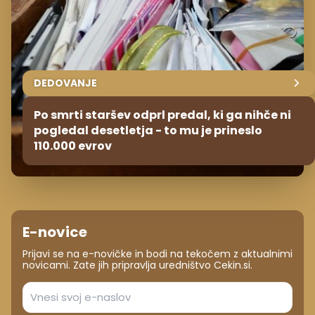
DEDOVANJE
Po smrti staršev odprl predal, ki ga nihče ni
pogledal desetletja - to mu je prineslo
110.000 evrov
E-novice
Prijavi se na e-novičke in bodi na tekočem z aktualnimi
novicami. Zate jih pripravlja uredništvo Cekin.si.