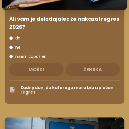
Ali vam je delodajalec že nakazal regres
2026?
da
ne
nisem zaposlen
MOŠKI
ŽENSKA
Zadnji dan, do katerega mora biti izplačan
regres