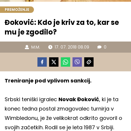
PREMOŽENJE
Đoković: Kdo je kriv za to, kar se
mu je zgodilo?
M.M.
17. 07. 2018 08.09
0
Treniranje pod vplivom sankcij.
Srbski teniški igralec
Novak Đoković
, ki je ta
konec tedna postal zmagovalec turnirja v
Wimbledonu, je že velikokrat odkrito govoril o
svojih začetkih. Rodil se je leta 1987 v Srbiji.