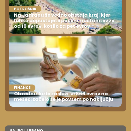
POTROŠNIK
Na Jadranu še vedno obstaja kraj, kjer
lahko dopustujete poceni: nastanitev že
od 10 evrov, kosilo za pet evrov
FINANCE
Ob redni službi zasluži še 866 evrov na
mesec: začelo se je povsem po naključju
NAJBOLJ BRANO