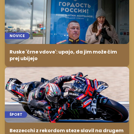
NOVICE
Ruske 'črne vdove': upajo, da jim može čim
prej ubijejo
ŠPORT
Bezzecchi z rekordom steze slavil na drugem