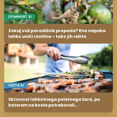
DOMINVRT.SI
Zakaj vaš paradižnik propada? Ena napaka
lahko uniči rastline – tako jih rešite
VIZITA.SI
Skrivnost lahkotnega poletnega žara, po
katerem ne boste potrebovali
popoldanskega spanca