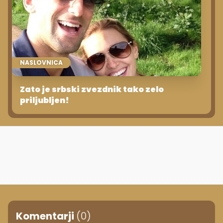
NASLOVNICA
Zato je srbski zvezdnik tako zelo
priljubljen!
Komentarji
(0)