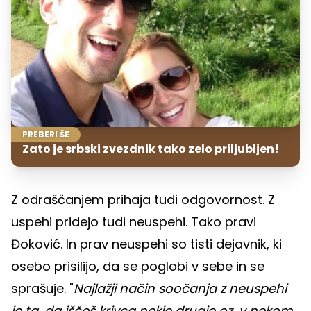
PREBERI ŠE
Zato je srbski zvezdnik tako zelo priljubljen!
Z odraščanjem prihaja tudi odgovornost. Z
uspehi pridejo tudi neuspehi. Tako pravi
Đoković. In prav neuspehi so tisti dejavnik, ki
osebo prisilijo, da se poglobi v sebe in se
sprašuje. "
Najlažji način soočanja z neuspehi
je ta, da iščeš krivca nekje drugje oz. v nekom