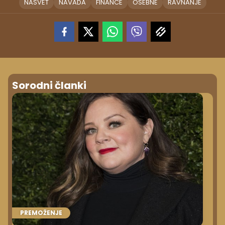
NASVET
NAVADA
FINANCE
OSEBNE
RAVNANJE
Sorodni članki
PREMOŽENJE