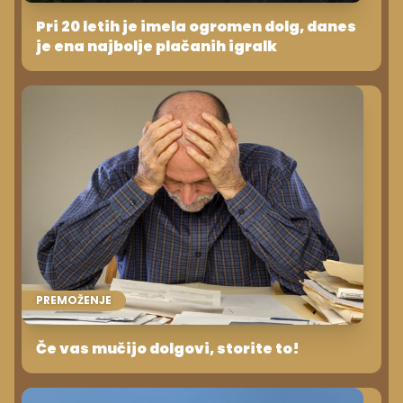
Pri 20 letih je imela ogromen dolg, danes
je ena najbolje plačanih igralk
PREMOŽENJE
Če vas mučijo dolgovi, storite to!