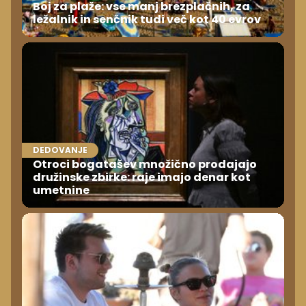
Boj za plaže: vse manj brezplačnih, za
ležalnik in senčnik tudi več kot 40 evrov
DEDOVANJE
Otroci bogatašev množično prodajajo
družinske zbirke: raje imajo denar kot
umetnine