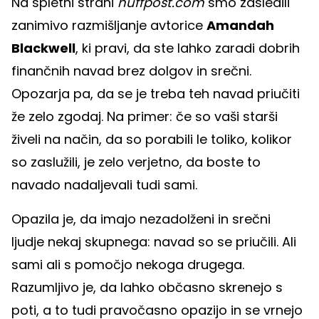
Na spletni strani
huffpost.com
smo zasledili
zanimivo razmišljanje avtorice
Amandah
Blackwell
, ki pravi, da ste lahko zaradi dobrih
finančnih navad brez dolgov in srečni.
Opozarja pa, da se je treba teh navad priučiti
že zelo zgodaj. Na primer: če so vaši starši
živeli na način, da so porabili le toliko, kolikor
so zaslužili, je zelo verjetno, da boste to
navado nadaljevali tudi sami.
Opazila je, da imajo nezadolženi in srečni
ljudje nekaj skupnega: navad so se priučili. Ali
sami ali s pomočjo nekoga drugega.
Razumljivo je, da lahko občasno skrenejo s
poti, a to tudi pravočasno opazijo in se vrnejo