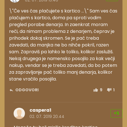
02. 07. 2019 15.46
\"Če ves čas plačujete s kartico ...\" Sam ves čas
plačujem s kartico, doma pa sproti vodim
pregled porabe denarja. In zaenkrat moram
reči, da nimam problema z denarjem, čeprav je
prihodek dokaj skromen. Se je pač treba
zavedati, da manjka ne bo nihče pokril, razen
sam. Zapraviš pa lahko le toliko, kolikor zaslužiš.
Nekaj drugega je namensko posojilo za kak večji
nakup, vendar se je treba zavedati, da bo potem
za zapravljanje pač toliko manj denarja, kolikor
stane vračilo posojila.
ODGOVORI
9
1
caspera1
+5
02. 07. 2019 20.44