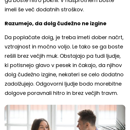
ga boste hitro pokrili. V nasprotnem boste
imeli še več dodatnih stroškov.
Razumejo, da dolg čudežno ne izgine
Da poplačate dolg, je treba imeti dober načrt,
vztrajnost in močno voljo. Le tako se ga boste
rešili brez večjih muk. Obstajajo pa tudi ljudje,
ki potisnejo glavo v pesek in čakajo, da njihov
dolg čudežno izgine, nekateri se celo dodatno
zadolžujejo. Odgovorni ljudje bodo morebitne
dolgove poravnali hitro in brez večjih travm.