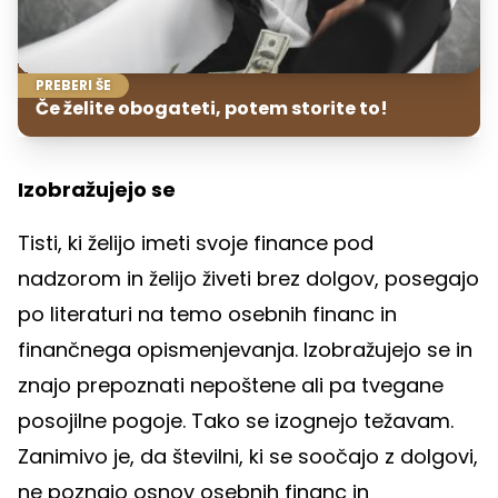
PREBERI ŠE
Če želite obogateti, potem storite to!
Izobražujejo se
Tisti, ki želijo imeti svoje finance pod
nadzorom in želijo živeti brez dolgov, posegajo
po literaturi na temo osebnih financ in
finančnega opismenjevanja. Izobražujejo se in
znajo prepoznati nepoštene ali pa tvegane
posojilne pogoje. Tako se izognejo težavam.
Zanimivo je, da številni, ki se soočajo z dolgovi,
ne poznajo osnov osebnih financ in