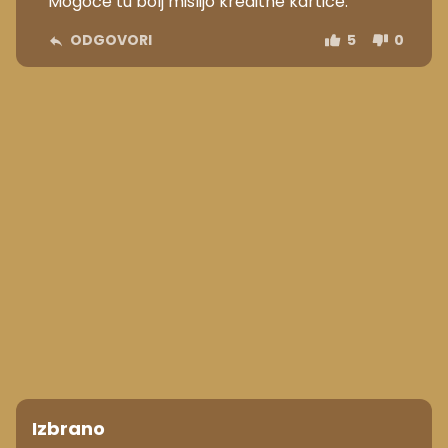
Mogoče tu bolj mislijo kreditne kartice.
ODGOVORI
5
0
Izbrano