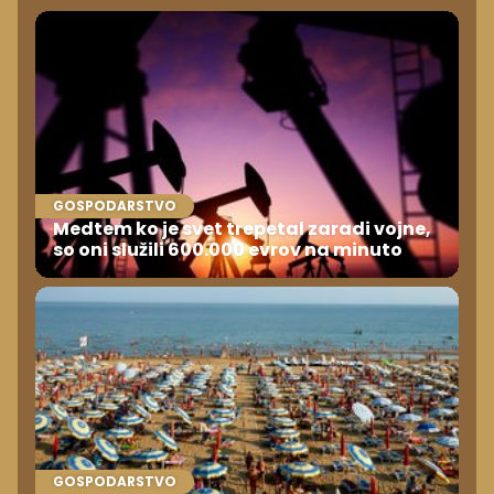
GOSPODARSTVO
Medtem ko je svet trepetal zaradi vojne,
so oni služili 600.000 evrov na minuto
GOSPODARSTVO