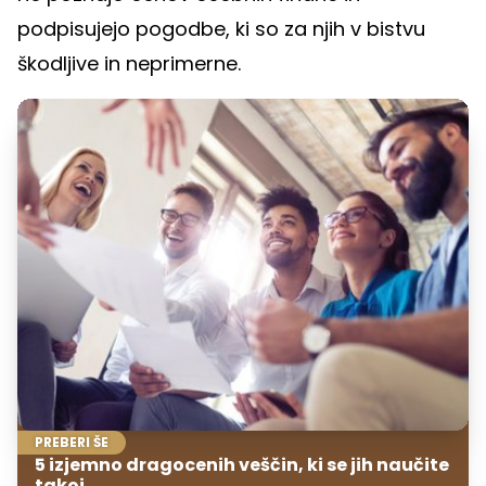
podpisujejo pogodbe, ki so za njih v bistvu
škodljive in neprimerne.
PREBERI ŠE
5 izjemno dragocenih veščin, ki se jih naučite
takoj