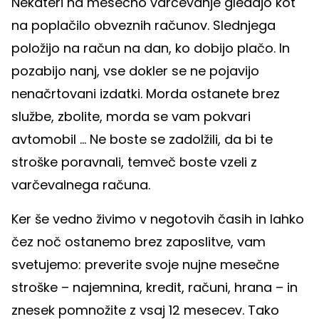
Nekateri na mesečno varčevanje gledajo kot
na poplačilo obveznih računov. Slednjega
položijo na račun na dan, ko dobijo plačo. In
pozabijo nanj, vse dokler se ne pojavijo
nenačrtovani izdatki. Morda ostanete brez
službe, zbolite, morda se vam pokvari
avtomobil ... Ne boste se zadolžili, da bi te
stroške poravnali, temveč boste vzeli z
varčevalnega računa.
Ker še vedno živimo v negotovih časih in lahko
čez noč ostanemo brez zaposlitve, vam
svetujemo: preverite svoje nujne mesečne
stroške – najemnina, kredit, računi, hrana – in
znesek pomnožite z vsaj 12 mesecev. Tako