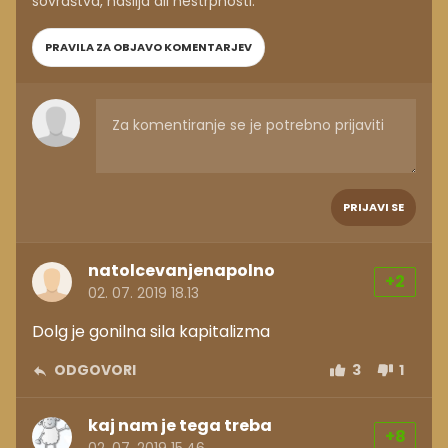
sovraštva, nasilja ali nestrpnosti.
PRAVILA ZA OBJAVO KOMENTARJEV
PRIJAVI SE
natolcevanjenapolno
+2
02. 07. 2019 18.13
Dolg je gonilna sila kapitalizma
ODGOVORI
3
1
kaj nam je tega treba
+8