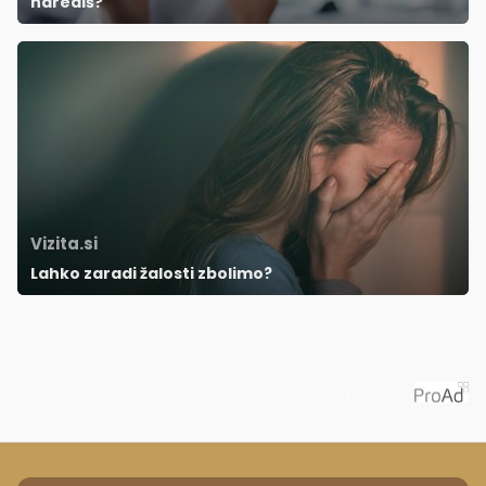
narediš?'
Vizita.si
Lahko zaradi žalosti zbolimo?
Priporoča