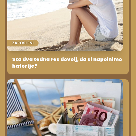
ZAPOSLENI
Sta dva tedna res dovolj, da si napolnimo
baterije?