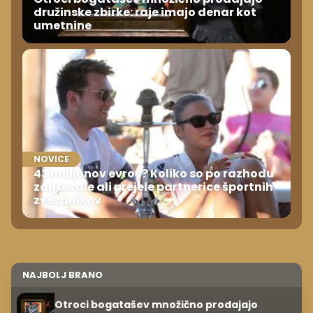
družinske zbirke: raje imajo denar kot
umetnine
NOVICE
43 milijonov evrov? Koliko so po razhodu
zahtevale ali prejele partnerice športnih
zvezdnikov
NAJBOLJ BRANO
Otroci bogatašev množično prodajajo