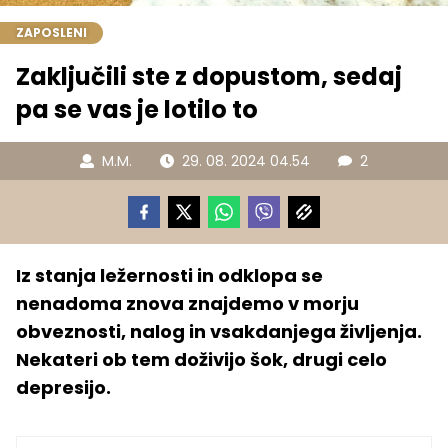
ZAPOSLENI
Zaključili ste z dopustom, sedaj
pa se vas je lotilo to
M.M.
29. 08. 2024 04.54
2
Iz stanja ležernosti in odklopa se
nenadoma znova znajdemo v morju
obveznosti, nalog in vsakdanjega življenja.
Nekateri ob tem doživijo šok, drugi celo
depresijo.