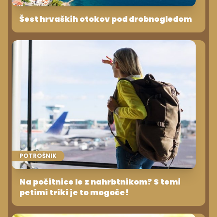
Šest hrvaških otokov pod drobnogledom
POTROŠNIK
Na počitnice le z nahrbtnikom? S temi
petimi triki je to mogoče!