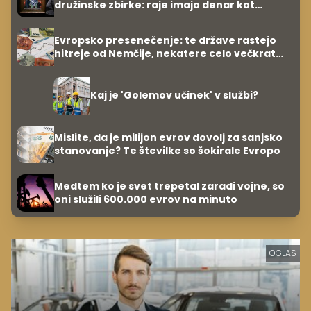
družinske zbirke: raje imajo denar kot
umetnine
Evropsko presenečenje: te države rastejo
hitreje od Nemčije, nekatere celo večkrat
hitreje
Kaj je 'Golemov učinek' v službi?
Mislite, da je milijon evrov dovolj za sanjsko
stanovanje? Te številke so šokirale Evropo
Medtem ko je svet trepetal zaradi vojne, so
oni služili 600.000 evrov na minuto
OGLAS