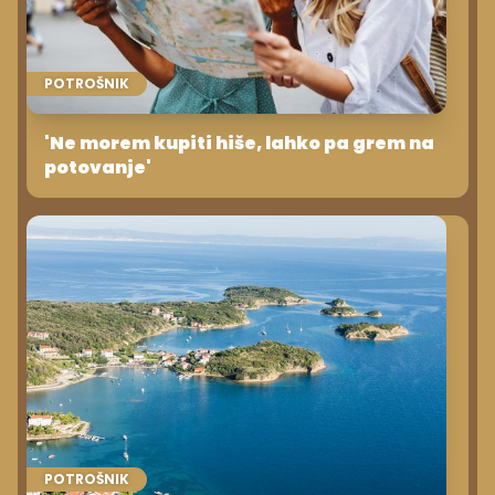
POTROŠNIK
'Ne morem kupiti hiše, lahko pa grem na
potovanje'
POTROŠNIK