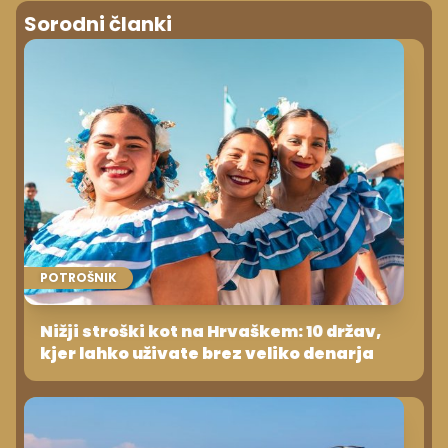
Sorodni članki
POTROŠNIK
Nižji stroški kot na Hrvaškem: 10 držav,
kjer lahko uživate brez veliko denarja