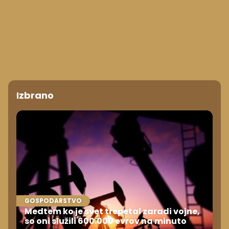
Izbrano
GOSPODARSTVO
Medtem ko je svet trepetal zaradi vojne,
so oni služili 600.000 evrov na minuto