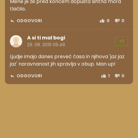
Mene je že pred koncem dopusta šihtna mora
tlačila..
ODGOVORI
0
0
A si ti mal bogi
+1
29. 08. 2019 09.48
Ljudje imajo danes preveč časa in njihova 'jaz jaz
jaz' naravnanost jih spravlja v obup. Man up!
ODGOVORI
1
0