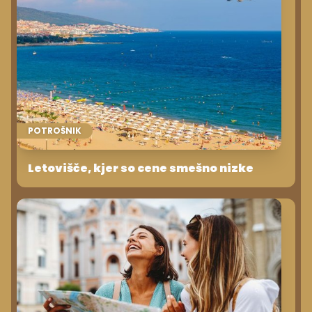
POTROŠNIK
Letovišče, kjer so cene smešno nizke