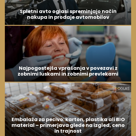
Spletni avto oglasi spreminjajo način
nakupa in prodaje avtomobilov
Najpogostejša vprašanja v povezavi z
zobnimi luskami in zobnimi prevlekami
OGLAS
Embalaža za pecivo: karton, plastika ali BIO
material – primerjava glede na izgled, ceno
in trajnost