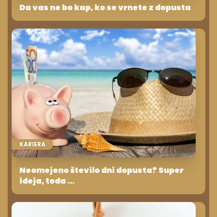
Da vas ne bo kap, ko se vrnete z dopusta
KARIERA
Neomejeno število dni dopusta? Super
ideja, toda ...