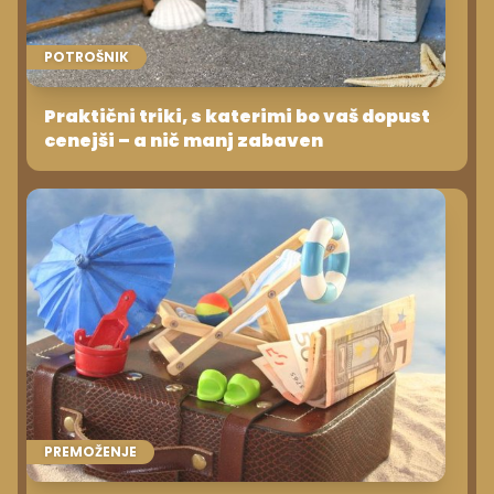
POTROŠNIK
Praktični triki, s katerimi bo vaš dopust
cenejši – a nič manj zabaven
PREMOŽENJE