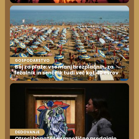
GOSPODARSTVO
Boj za plaže: vse manj brezplačnih, za
ležalnik in senčnik tudi več kot 40 evrov
DEDOVANJE
Otroci bogatašev množično prodajajo