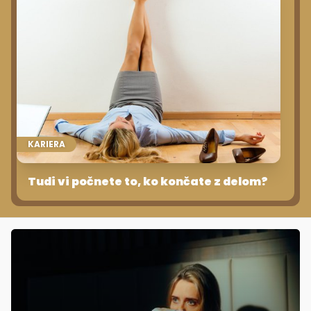
KARIERA
Tudi vi počnete to, ko končate z delom?