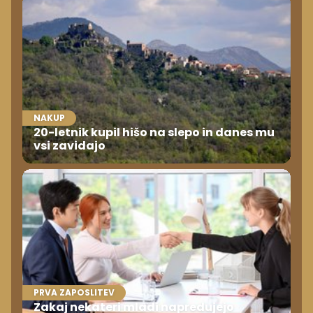
NAKUP
20-letnik kupil hišo na slepo in danes mu
vsi zavidajo
PRVA ZAPOSLITEV
Zakaj nekateri mladi napredujejo