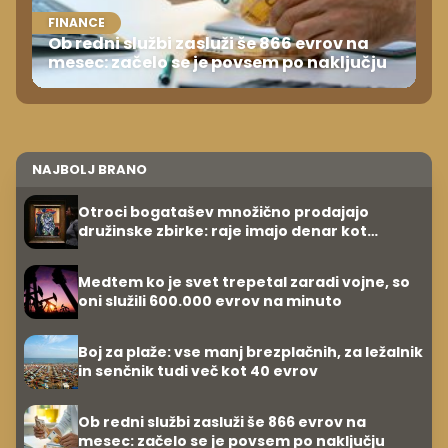
FINANCE
Ob redni službi zasluži še 866 evrov na
mesec: začelo se je povsem po naključju
NAJBOLJ BRANO
Otroci bogatašev množično prodajajo
družinske zbirke: raje imajo denar kot
umetnine
Medtem ko je svet trepetal zaradi vojne, so
oni služili 600.000 evrov na minuto
Boj za plaže: vse manj brezplačnih, za ležalnik
in senčnik tudi več kot 40 evrov
Ob redni službi zasluži še 866 evrov na
mesec: začelo se je povsem po naključju