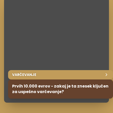
VARČEVANJE
Prvih 10.000 evrov - zakaj je ta znesek ključen
za uspešno varčevanje?