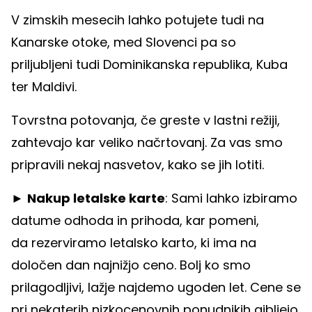
V zimskih mesecih lahko potujete tudi na
Kanarske otoke, med Slovenci pa so
priljubljeni tudi Dominikanska republika, Kuba
ter Maldivi.
Tovrstna potovanja, če greste v lastni režiji,
zahtevajo kar veliko načrtovanj. Za vas smo
pripravili nekaj nasvetov, kako se jih lotiti.
►
Nakup letalske karte
: Sami lahko izbiramo
datume odhoda in prihoda, kar pomeni,
da rezerviramo letalsko karto, ki ima na
določen dan najnižjo ceno. Bolj ko smo
prilagodljivi, lažje najdemo ugoden let. Cene se
pri nekaterih nizkocenovnih ponudnikih gibljejo