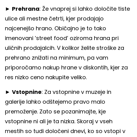
►
Prehrana
: Že vnaprej si lahko določite tiste
ulice ali mestne četrti, kjer prodajajo
najcenejšo hrano. Običajno je to tako
imenovani ’street food’ oziroma hrana pri
uličnih prodajalcih. V kolikor želite stroške za
prehrano znižati na minimum, pa vam
priporočamo nakup hrane v diskontih, kjer za
res nizko ceno nakupite veliko.
►
Vstopnine
: Za vstopnine v muzeje in
galerije lahko odštejemo pravo malo
premoženje. Zato se pozanimajte, kje
vstopnine ni ali je ta nizka. Skoraj v vseh
mestih so tudi določeni dnevi, ko so vstopi v