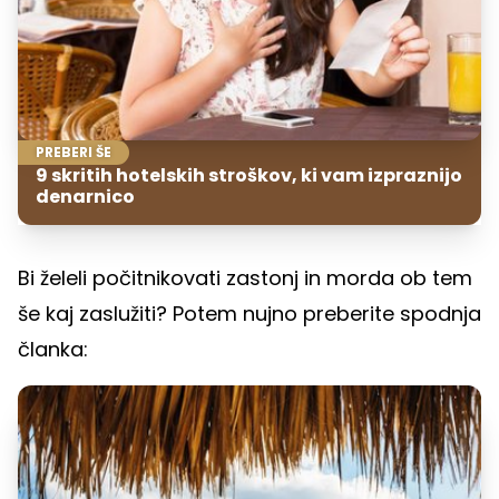
PREBERI ŠE
9 skritih hotelskih stroškov, ki vam izpraznijo
denarnico
Bi želeli počitnikovati zastonj in morda ob tem
še kaj zaslužiti? Potem nujno preberite spodnja
članka: