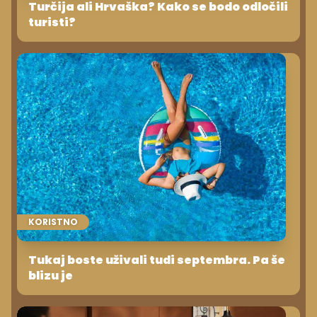
Turčija ali Hrvaška? Kako se bodo odločili
turisti?
KORISTNO
Tukaj boste uživali tudi septembra. Pa še
blizu je