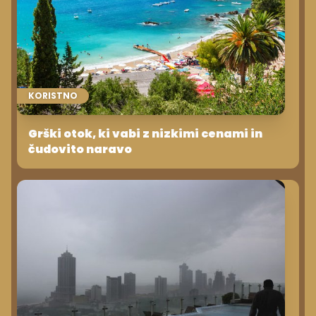
KORISTNO
Grški otok, ki vabi z nizkimi cenami in
čudovito naravo