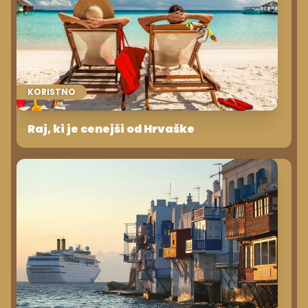
KORISTNO
Raj, ki je cenejši od Hrvaške