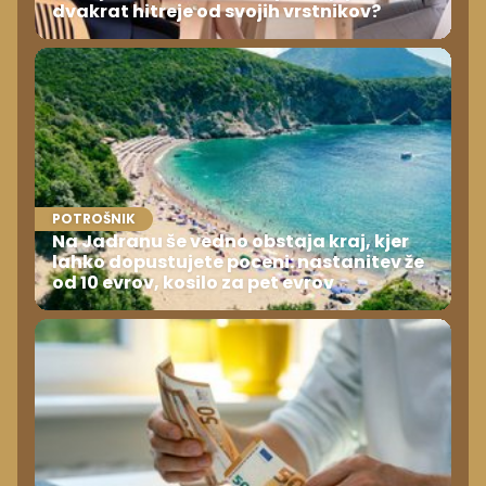
dvakrat hitreje od svojih vrstnikov?
POTROŠNIK
Na Jadranu še vedno obstaja kraj, kjer
lahko dopustujete poceni: nastanitev že
od 10 evrov, kosilo za pet evrov