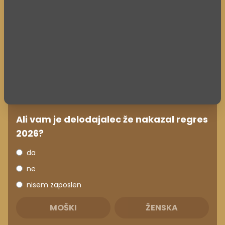
Ali vam je delodajalec že nakazal regres
2026?
da
ne
nisem zaposlen
MOŠKI
ŽENSKA