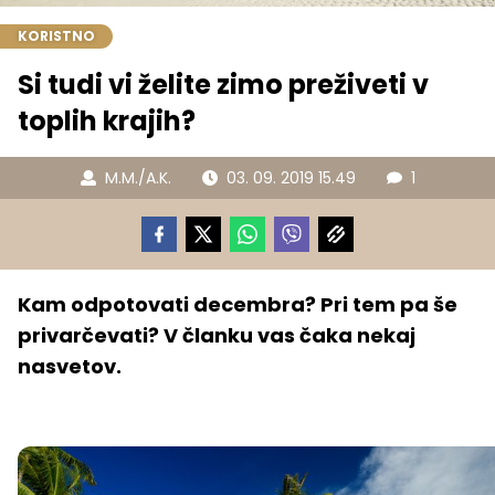
KORISTNO
Si tudi vi želite zimo preživeti v
toplih krajih?
M.M./A.K.
03. 09. 2019 15.49
1
Kam odpotovati decembra? Pri tem pa še
privarčevati? V članku vas čaka nekaj
nasvetov.