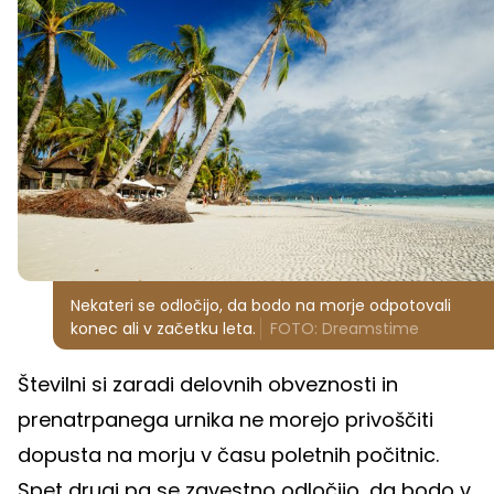
Nekateri se odločijo, da bodo na morje odpotovali
konec ali v začetku leta.
FOTO: Dreamstime
Številni si zaradi delovnih obveznosti in
prenatrpanega urnika ne morejo privoščiti
dopusta na morju v času poletnih počitnic.
Spet drugi pa se zavestno odločijo, da bodo v