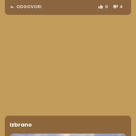
ODGOVORI
0
4
Izbrano