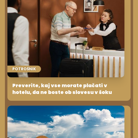
POTROŠNIK
Preverite, kaj vse morate plačati v
hotelu, da ne boste ob slovesu v šoku