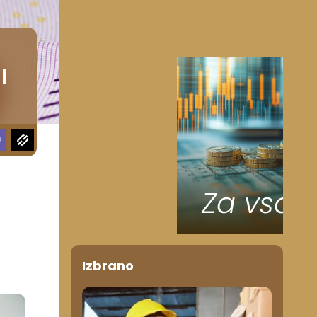
l
Izbrano