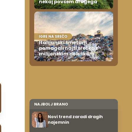
nekaj povsem drugega
IGRE NA SREČO
Italijanski smetarji
pomagali najti srečko z
milijonskim dobitkom
NAJBOLJ BRANO
Novi trend zaradi dragih
najemnin