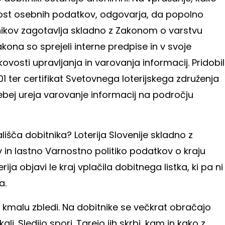
nost osebnih podatkov, odgovarja, da popolno
kov zagotavlja skladno z Zakonom o varstvu
ona so sprejeli interne predpise in v svoje
ovosti upravljanja in varovanja informacij. Pridobil
1 ter certifikat Svetovnega loterijskega združenja
bej ureja varovanje informacij na področju
vališča dobitnika? Loterija Slovenije skladno z
n lastno Varnostno politiko podatkov o kraju
rija objavi le kraj vplačila dobitnega listka, ki pa ni
a.
i kmalu zbledi. Na dobitnike se večkrat obračajo
skali. Sledijo spori. Tarejo jih skrbi, kam in kako z