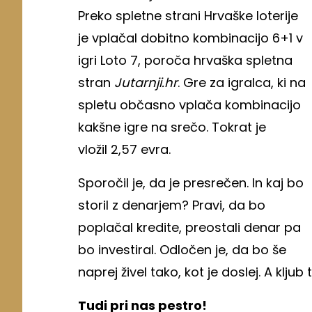
Preko spletne strani Hrvaške loterije
je vplačal dobitno kombinacijo 6+1 v
igri Loto 7, poroča hrvaška spletna
stran
Jutarnji.hr
. Gre za igralca, ki na
spletu občasno vplača kombinacijo
kakšne igre na srečo. Tokrat je
vložil 2,57 evra.
Sporočil je, da je presrečen. In kaj bo
storil z denarjem? Pravi, da bo
poplačal kredite, preostali denar pa
bo investiral. Odločen je, da bo še
naprej živel tako, kot je doslej. A klj
Tudi pri nas pestro!