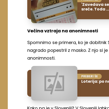
'Zavedava se,
sreče. Toda ...
Večina vztraja na anonimnosti
Spomnimo se primera, ko je dobitnik 
nagrado popestril z masko. Z njo si je 
anonimnosti.
PREBERI ŠE
Loterija: po 
Kako pa je v Sloveniji? V Sloveniji la