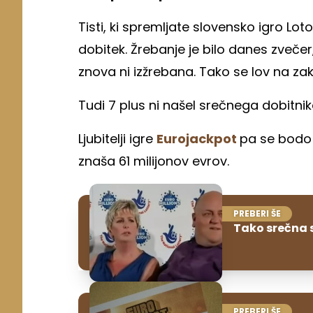
Tisti, ki spremljate slovensko igro Lot
dobitek. Žrebanje je bilo danes zvečer
znova ni izžrebana. Tako se lov na zakl
Tudi 7 plus ni našel srečnega dobitnik
Ljubitelji igre
Eurojackpot
pa se bodo 
znaša 61 milijonov evrov.
PREBERI ŠE
Tako srečna s
PREBERI ŠE