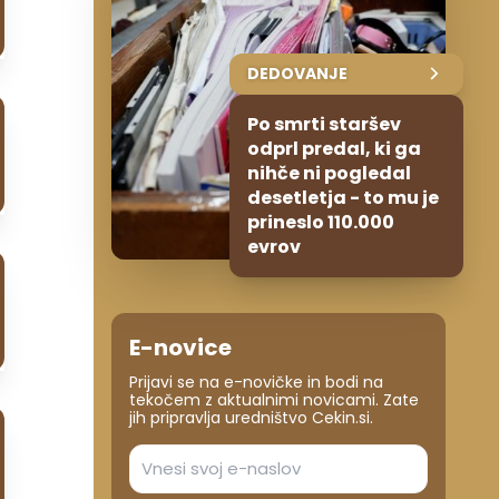
DEDOVANJE
Po smrti staršev
odprl predal, ki ga
nihče ni pogledal
desetletja - to mu je
prineslo 110.000
evrov
E-novice
Prijavi se na e-novičke in bodi na
tekočem z aktualnimi novicami. Zate
jih pripravlja uredništvo Cekin.si.