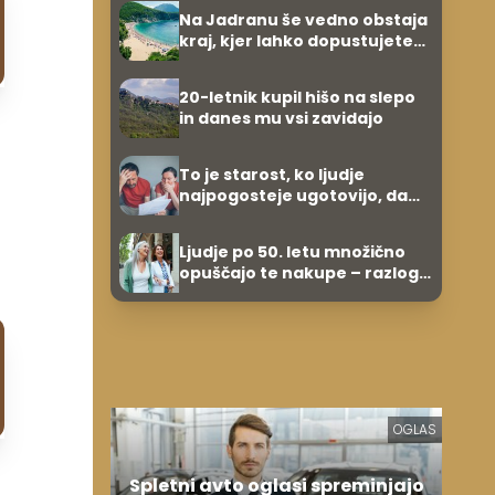
Na Jadranu še vedno obstaja
kraj, kjer lahko dopustujete
poceni: nastanitev že od 10
evrov, kosilo za pet evrov
20-letnik kupil hišo na slepo
in danes mu vsi zavidajo
To je starost, ko ljudje
najpogosteje ugotovijo, da
imajo premalo prihrankov
Ljudje po 50. letu množično
opuščajo te nakupe – razlog
je presenetljiv
OGLAS
Spletni avto oglasi spreminjajo