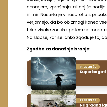
denarjem, vprašanja, ali naj še hodijo 
in mir. Našteto je v nasprotju s pričakov
verjamejo, da bo ob zmagi konec vseh n
tako visoke zneske, potem se morate umir
Najslabše, kar se lahko zgodi, je to, 
Zgodbe za današnje branje:
PREBERI ŠE
Super bogati 
PREBERI ŠE
Nagradna igr