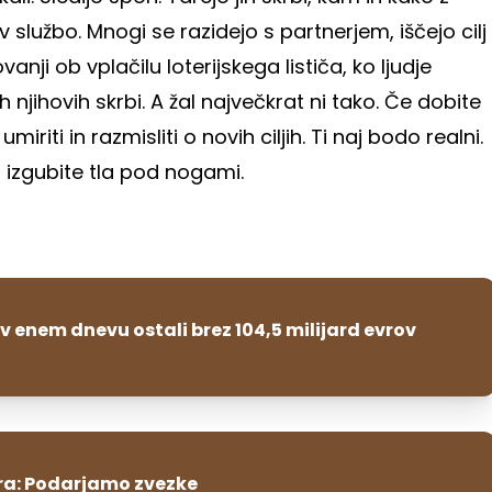
v službo. Mnogi se razidejo s partnerjem, iščejo cilj
anji ob vplačilu loterijskega lističa, ko ljudje
jihovih skrbi. A žal največkrat ni tako. Če dobite
iti in razmisliti o novih ciljih. Ti naj bodo realni.
da izgubite tla pod nogami.
v enem dnevu ostali brez 104,5 milijard evrov
a: Podarjamo zvezke