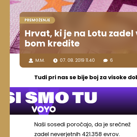
PREMOŽENJE
Hrvat, ki je na Lotu zade
bom kredite
M.M.
07. 08. 2019 11.40
6
Tudi pri nas se bije boj za visoke do
Naši sosedi poročajo, da je srečnež
zadel neverjetnih 421.358 evrov.