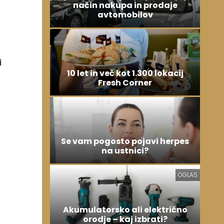
način nakupa in prodaje
avtomobilov
i
10 let in več kot 1.300 lokacij
Fresh Corner
Se vam pogosto pojavi herpes
na ustnici?
OGLAS
Akumulatorsko ali električno
orodje – kaj izbrati?