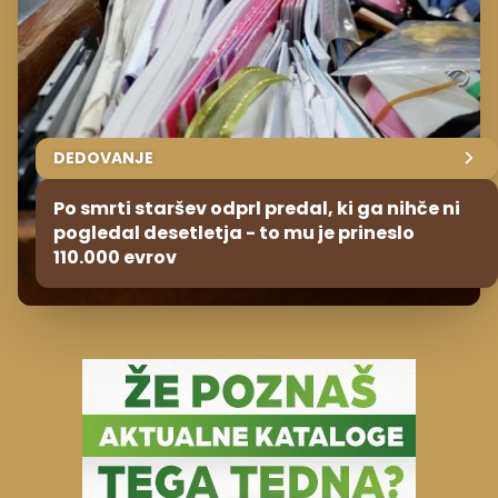
DEDOVANJE
Po smrti staršev odprl predal, ki ga nihče ni
pogledal desetletja - to mu je prineslo
110.000 evrov