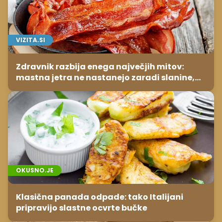
VIZITA.SI
Zdravnik razbija enega največjih mitov:
mastna jetra ne nastanejo zaradi slanine,
temveč zaradi živila, ki ga imamo vsi radi
OKUSNO.JE
Klasična panada odpade: tako Italijani
pripravijo slastne ocvrte bučke