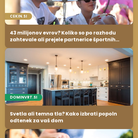
CEKIN.SI
43 milijonov evrov? Koliko so po razhodu
zahtevale ali prejele partnerice športnih
zvezdnikov
DOMINVRT.SI
Svetla ali temna tla? Kako izbrati popoln
odtenek za vaš dom