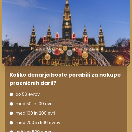
Koliko denarja boste porabili za nakupe
prazničnih daril?
do 50 evrov
med 50 in 100 evri
med 100 in 200 evri
med 200 in 500 evrov