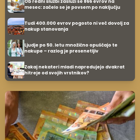
Ob redni službi zasluži še 866 evrov na
mesec: začelo se je povsem po naključju
Tudi 400.000 evrov pogosto ni več dovolj za
nakup stanovanja
Ljudje po 50. letu množično opuščajo te
nakupe – razlog je presenetljiv
Zakaj nekateri mladi napredujejo dvakrat
hitreje od svojih vrstnikov?