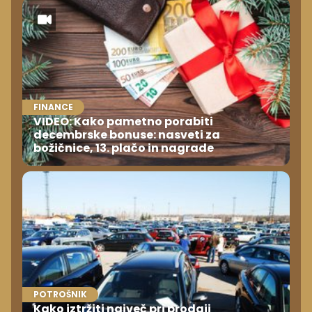
FINANCE
VIDEO: Kako pametno porabiti
decembrske bonuse: nasveti za
božičnice, 13. plačo in nagrade
POTROŠNIK
Kako iztržiti največ pri prodaji