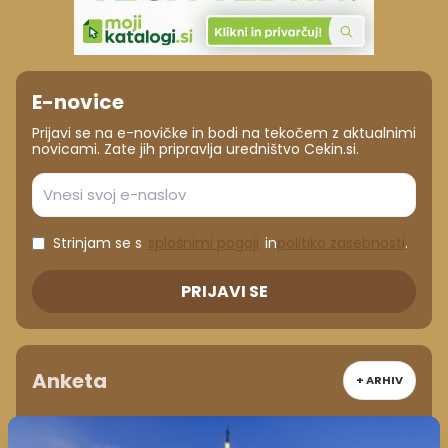
E-novice
Prijavi se na e-novičke in bodi na tekočem z aktualnimi
novicami. Zate jih pripravlja uredništvo Cekin.si.
Strinjam se s
splošnimi pogoji
in
politiko zasebnosti
.
PRIJAVI SE
Anketa
+ ARHIV