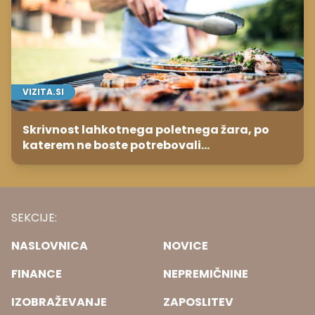
VIZITA.SI
Skrivnost lahkotnega poletnega žara, po
katerem ne boste potrebovali
popoldanskega spanca
SEKCIJE:
NASLOVNICA
NOVICE
FINANCE
NEPREMIČNINE
IZOBRAŽEVANJE
ZAPOSLITEV