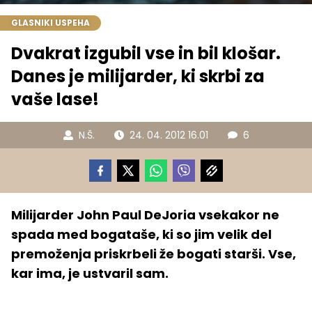
GLASNIKI USPEHA
Dvakrat izgubil vse in bil klošar.
Danes je milijarder, ki skrbi za
vaše lase!
N.Š.
24. 04. 2012 16.01
6
Milijarder John Paul DeJoria vsekakor ne
spada med bogataše, ki so jim velik del
premoženja priskrbeli že bogati starši. Vse,
kar ima, je ustvaril sam.