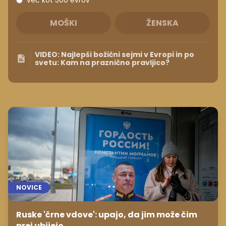
več kot 500 evrov
MOŠKI
ŽENSKA
VIDEO: Najlepši božični sejmi v Evropi in po
svetu: Kam na praznično pravljico?
NOVICE
Ruske 'črne vdove': upajo, da jim može čim
prej ubijejo