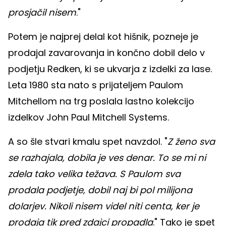
prosjačil nisem
."
Potem je najprej delal kot hišnik, pozneje je
prodajal zavarovanja in končno dobil delo v
podjetju Redken, ki se ukvarja z izdelki za lase.
Leta 1980 sta nato s prijateljem Paulom
Mitchellom na trg poslala lastno kolekcijo
izdelkov John Paul Mitchell Systems.
A so šle stvari kmalu spet navzdol. "
Z ženo sva
se razhajala, dobila je ves denar. To se mi ni
zdela tako velika težava. S Paulom sva
prodala podjetje, dobil naj bi pol milijona
dolarjev. Nikoli nisem videl niti centa, ker je
prodaja tik pred zdajci propadla
." Tako je spet