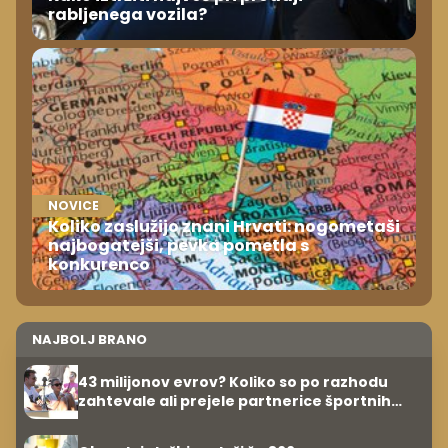
rabljenega vozila?
NOVICE
Koliko zaslužijo znani Hrvati: nogometaši
najbogatejši, pevka pometla s
konkurenco
NAJBOLJ BRANO
43 milijonov evrov? Koliko so po razhodu
zahtevale ali prejele partnerice športnih
zvezdnikov