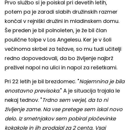
Prvo službo si je poiskal pri devetih letih,
potem pa je zaradi slabih družinskih razmer
končal v rejniški družini in mladinskem domu.
Še preden je bil polnoleten, je že bil član
poulične tolpe v Los Angelesu. Ker je v šoli
večinoma skrbel za težave, so mu tudi učitelji
redno dopovedovali, da bo življenje najbrž
preživel napol na ulici in napol za rešetkami.
Pri 22 letih je bil brezdomec. "
Najemnina je bila
enostavno previsoka
." A je situacija trajala le
nekaj tednov. "
Trdno sem verjel, da to ni
življenje zame. Na vse pretege sem iskal novo
delo. Iz smetnjakov sem pobiral pločevinke
kokakole in jih prodajal za 2 centa. Vsaj