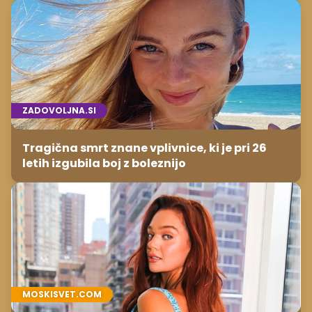
ZADOVOLJNA.SI
Tragična smrt znane vplivnice, ki je pri 26
letih izgubila boj z boleznijo
MOSKISVET.COM