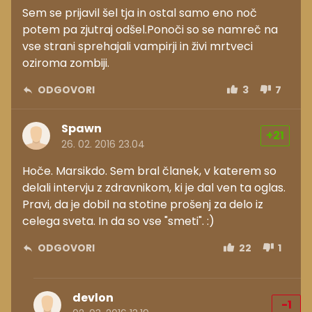
Sem se prijavil šel tja in ostal samo eno noč
potem pa zjutraj odšel.Ponoči so se namreč na
vse strani sprehajali vampirji in živi mrtveci
oziroma zombiji.
ODGOVORI
3
7
Spawn
+21
26. 02. 2016 23.04
Hoče. Marsikdo. Sem bral članek, v katerem so
delali intervju z zdravnikom, ki je dal ven ta oglas.
Pravi, da je dobil na stotine prošenj za delo iz
celega sveta. In da so vse "smeti". :)
ODGOVORI
22
1
devlon
-1