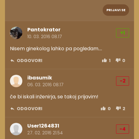
PRIJAVI SE
Pantokrator
+1
10. 03. 2016 08.17
Nisem ginekolog lahko pa pogledam....
ODGOVORI
1
0
ibasumik
-2
06. 03. 2016 08.17
če bi iskali inženirja, se takoj prijavim!
ODGOVORI
0
2
User1264831
-4
27. 02. 2016 21.54