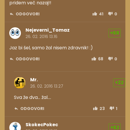
pridem več nazaj!!
ODGOVORI
41
0
Nejeverni_Tomaz
+68
26. 02. 2016 13.16
Jaz bi šel, samo žal nisem zdravnik! :)
ODGOVORI
68
0
Mr.
+22
26. 02. 2016 13.27
Sva že dva... žal....
ODGOVORI
23
1
SkokecPokec
+62