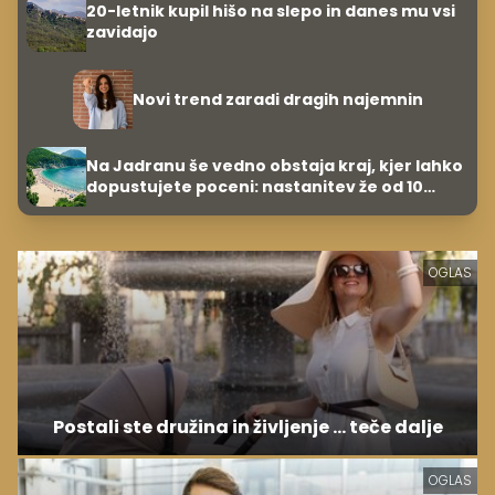
20-letnik kupil hišo na slepo in danes mu vsi
zavidajo
Novi trend zaradi dragih najemnin
Na Jadranu še vedno obstaja kraj, kjer lahko
dopustujete poceni: nastanitev že od 10
evrov, kosilo za pet evrov
OGLAS
Postali ste družina in življenje ... teče dalje
OGLAS