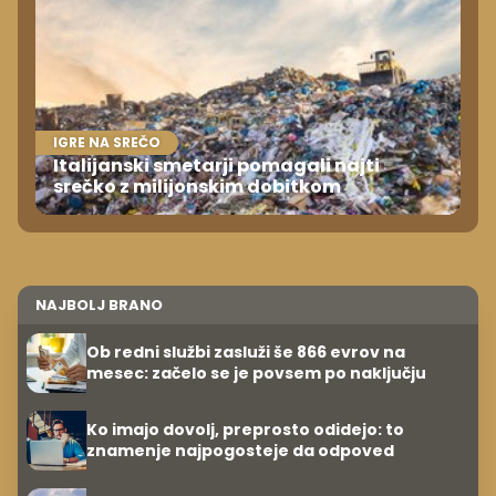
IGRE NA SREČO
Italijanski smetarji pomagali najti
srečko z milijonskim dobitkom
NAJBOLJ BRANO
Ob redni službi zasluži še 866 evrov na
mesec: začelo se je povsem po naključju
Ko imajo dovolj, preprosto odidejo: to
znamenje najpogosteje da odpoved