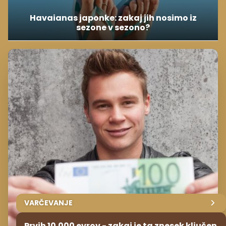
Havaianas japonke: zakaj jih nosimo iz
sezone v sezono?
VARČEVANJE
Prvih 10.000 evrov - zakaj je ta znesek ključen