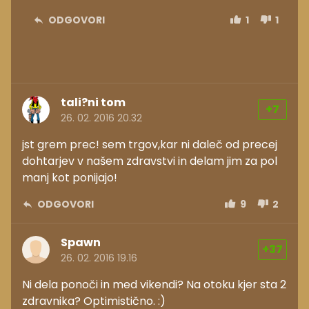
ODGOVORI
1
1
tali?ni tom
+7
26. 02. 2016 20.32
jst grem prec! sem trgov,kar ni daleč od precej
dohtarjev v našem zdravstvi in delam jim za pol
manj kot ponijajo!
ODGOVORI
9
2
Spawn
+37
26. 02. 2016 19.16
Ni dela ponoči in med vikendi? Na otoku kjer sta 2
zdravnika? Optimistično. :)