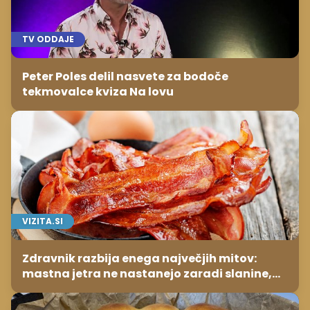
TV ODDAJE
Peter Poles delil nasvete za bodoče
tekmovalce kviza Na lovu
VIZITA.SI
Zdravnik razbija enega največjih mitov:
mastna jetra ne nastanejo zaradi slanine,
temveč zaradi živila, ki ga imamo vsi radi