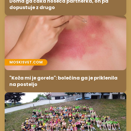
Doma ga čaka noseča partnerka, on pa
dopustuje z drugo
MOSKISVET.COM
"Koža mi je gorela": bolečina ga je priklenila
na posteljo