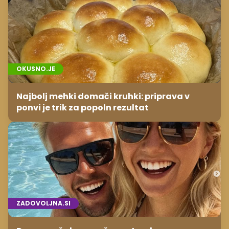
OKUSNO.JE
Najbolj mehki domači kruhki: priprava v
ponvi je trik za popoln rezultat
ZADOVOLJNA.SI