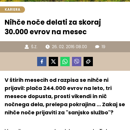
KARIERA
Nihče noče delati za skoraj
30.000 evrov na mesec
Š.Z.
26. 02. 2016 08.00
19
V štirih mesecih od razpisa se nihče ni
prijavil: plača 244.000 evrov na leto, tri
mesece dopusta, prosti vikendi in nič
nočnega dela, prelepa pokrajina ... Zakaj se
nihče noče prijaviti za "sanjsko službo"?