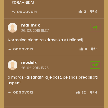
ZDRAVNIKA!
ODGOVORI
3
9
malimax
+7
26. 02. 2016 16.37
Normalna placa za zdravnika v Hollandiji
ODGOVORI
8
1
modelx
+18
26. 02. 2016 15.26
a moraš kaj zanati? a je dost, če znaš predpisati
uspen?
ODGOVORI
22
4