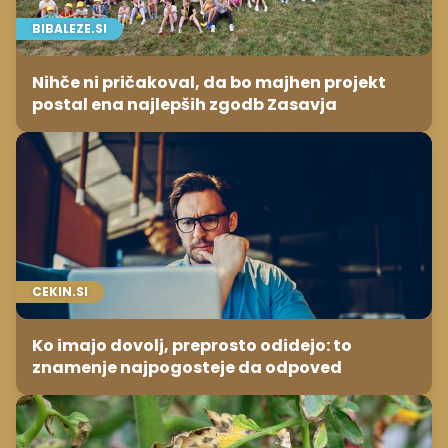
BIBALEZE.SI
Nihče ni pričakoval, da bo majhen projekt
postal ena najlepših zgodb Zasavja
CEKIN.SI
Ko imajo dovolj, preprosto odidejo: to
znamenje najpogosteje da odpoved