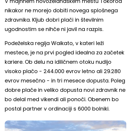
V majhnem novozelandskem mestu Tokoroa
nikakor ne morejo dobiti novega splošnega
zdravnika. Kljub dobri plači in številnim
ugodnostim se nihče ni javil na razpis.
Podeželska regija Waikato, v kateri leži
mestece, je na prvi pogled idealna za začetek
kariere. Ob delu na idiličnem otoku nudijo
visoko plačo - 244.000 evrov letno ali 29.280
evrov mesečno - in tri mesece dopusta. Poleg
dobre plače in veliko dopusta novi zdravnik ne
bo delal med vikendi ali ponoči. Obenem bo
postal partner v ordinaciji s 6000 bolniki.