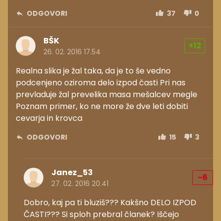
ODGOVORI
37
0
BŠK
+12
26. 02. 2016 17.54
Realna slika je žal taka, da je to še vedno
podcenjeno oziroma delo izpod časti Pri nas
prevladuje žal prevelika masa mešalcev megle
Poznam primer, ko ne more že dve leti dobiti
cevarja in krovca
ODGOVORI
15
3
Janez_53
-6
27. 02. 2016 20.41
Dobro, kaj pa ti bluziš??? Kakšno DELO IZPOD
ČASTI??? Si sploh prebral članek? Iščejo