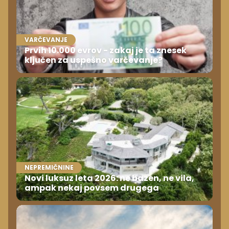
VARČEVANJE
Prvih 10.000 evrov - zakaj je ta znesek
ključen za uspešno varčevanje?
NEPREMIČNINE
Novi luksuz leta 2026: ne bazen, ne vila,
ampak nekaj povsem drugega