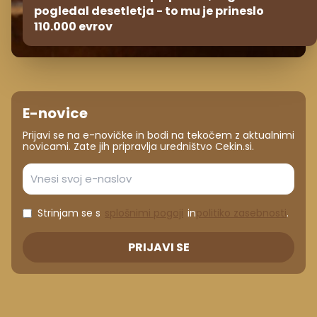
pogledal desetletja - to mu je prineslo
110.000 evrov
E-novice
Prijavi se na e-novičke in bodi na tekočem z aktualnimi
novicami. Zate jih pripravlja uredništvo Cekin.si.
Strinjam se s
splošnimi pogoji
in
politiko zasebnosti
.
PRIJAVI SE