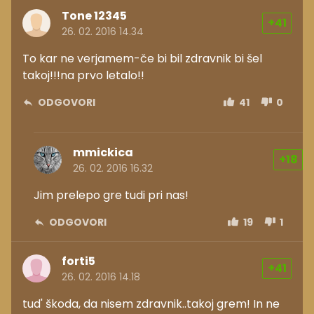
Tone 12345
+41
26. 02. 2016 14.34
To kar ne verjamem-če bi bil zdravnik bi šel
takoj!!!na prvo letalo!!
ODGOVORI
41
0
mmickica
+18
26. 02. 2016 16.32
Jim prelepo gre tudi pri nas!
ODGOVORI
19
1
forti5
+41
26. 02. 2016 14.18
tud' škoda, da nisem zdravnik..takoj grem! In ne