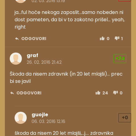
02. 03. 2016 13.19
ja...ful hoče nekoga zaposlit...samo nobeden ni
dost pameten, da bi v to zakotno prišel... yeah,
right
ODGOVORI
0
1
graf
+24
26. 02. 2016 21.42
Škoda da nisem zdravnik (in 20 let mlajši)... prec
bi se javil
ODGOVORI
24
0
guojle
+0
06. 03. 2016 12.16
škoda da nisem 20 let mlajši,...j.... zdravnika