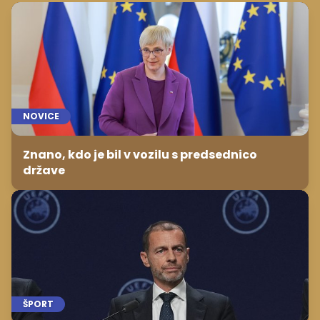
NOVICE
Znano, kdo je bil v vozilu s predsednico
države
ŠPORT