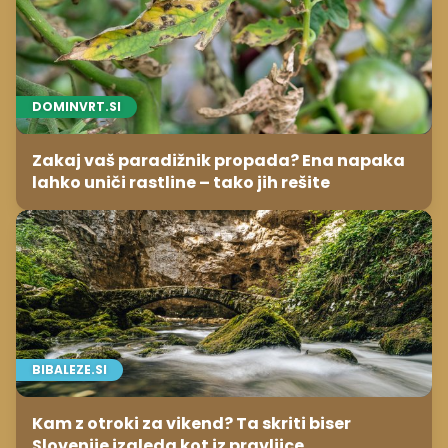
DOMINVRT.SI
Zakaj vaš paradižnik propada? Ena napaka
lahko uniči rastline – tako jih rešite
BIBALEZE.SI
Kam z otroki za vikend? Ta skriti biser
Slovenije izgleda kot iz pravljice