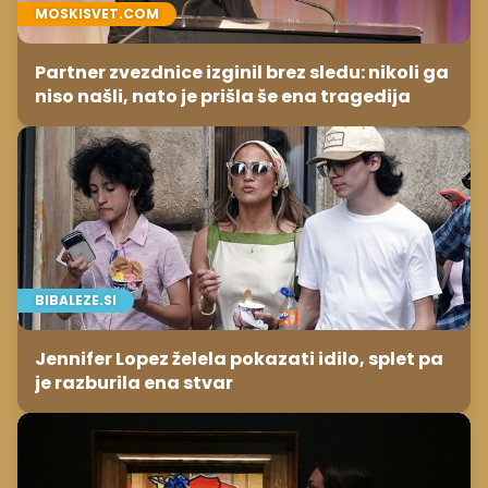
MOSKISVET.COM
Partner zvezdnice izginil brez sledu: nikoli ga
niso našli, nato je prišla še ena tragedija
BIBALEZE.SI
Jennifer Lopez želela pokazati idilo, splet pa
je razburila ena stvar