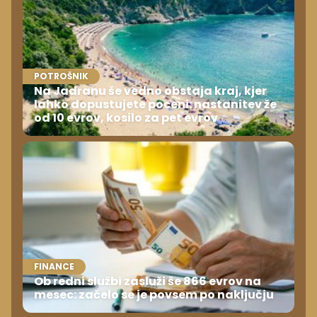
POTROŠNIK
Na Jadranu še vedno obstaja kraj, kjer
lahko dopustujete poceni: nastanitev že
od 10 evrov, kosilo za pet evrov
FINANCE
Ob redni službi zasluži še 866 evrov na
mesec: začelo se je povsem po naključju