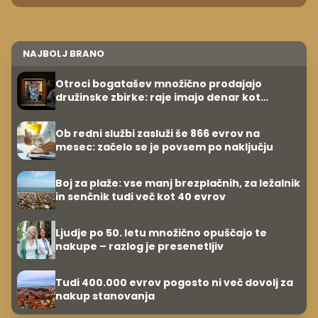
NAJBOLJ BRANO
Otroci bogatašev množično prodajajo
družinske zbirke: raje imajo denar kot
umetnine
Ob redni službi zasluži še 866 evrov na
mesec: začelo se je povsem po naključju
Boj za plaže: vse manj brezplačnih, za ležalnik
in senčnik tudi več kot 40 evrov
Ljudje po 50. letu množično opuščajo te
nakupe – razlog je presenetljiv
Tudi 400.000 evrov pogosto ni več dovolj za
nakup stanovanja