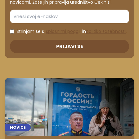
novicami. Zate jih pripravlja uredništvo Cekin.si.
Strinjam se s
splošnimi pogoji
in
politiko zasebnosti
.
PRIJAVI SE
NOVICE