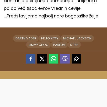
kloniranja pokojnega domačega ljubljenčka
pa do več tisoč evrov vrednih čevlje
....Predstavljamo najbolj nore bogataške želje!
DARTH VADER
HELLO KITTY
MICHAEL JACKSON
JIMMY CHOO
PARFUM
STRIP