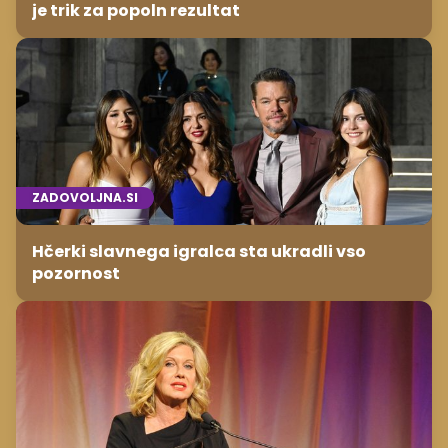
je trik za popoln rezultat
ZADOVOLJNA.SI
Hčerki slavnega igralca sta ukradli vso
pozornost