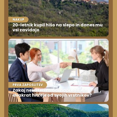
NAKUP
20-letnik kupil hišo na slepo in danes mu
vsi zavidajo
PRVA ZAPOSLITEV
Zakaj nekateri mladi napredujejo
dvakrat hitreje od svojih vrstnikov?