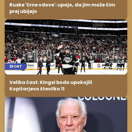
Ruske 'črne vdove': upajo, da jim može čim
prej ubijejo
ŠPORT
Velika čast: Kingsi bodo upokojili
Kopitarjevo številko 11