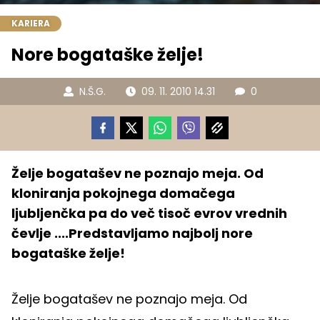
KARIERA
Nore bogataške želje!
N.Š.G.
09. 11. 2010 14.31
0
Želje bogatašev ne poznajo meja. Od
kloniranja pokojnega domačega
ljubljenčka pa do več tisoč evrov vrednih
čevlje ....Predstavljamo najbolj nore
bogataške želje!
Želje bogatašev ne poznajo meja. Od