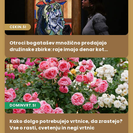
CEKIN.SI
Otroci bogatašev množično prodajajo
družinske zbirke: raje imajo denar kot
umetnine
DOMINVRT.SI
Kako dolgo potrebujejo vrtnice, da zrastejo?
Vse o rasti, cvetenju in negi vrtnic