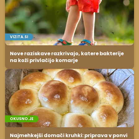
VIZITA.SI
Nove raziskave razkrivajo, katere bakterije
na koži privlačijo komarje
OKUSNO.JE
Najmehkejši domači kruhki: priprava v ponvi