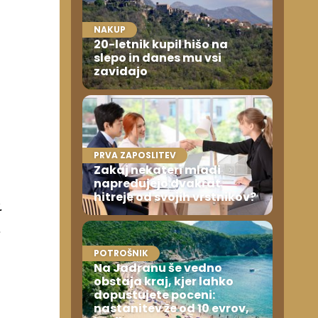
NAKUP
20-letnik kupil hišo na
slepo in danes mu vsi
zavidajo
PRVA ZAPOSLITEV
Zakaj nekateri mladi
napredujejo dvakrat
hitreje od svojih vrstnikov?
.
,
POTROŠNIK
Na Jadranu še vedno
obstaja kraj, kjer lahko
dopustujete poceni:
nastanitev že od 10 evrov,