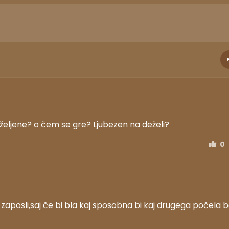
željene? o čem se gre? Ljubezen na deželi?
0
aposli,saj če bi bla kaj sposobna bi kaj drugega počela b