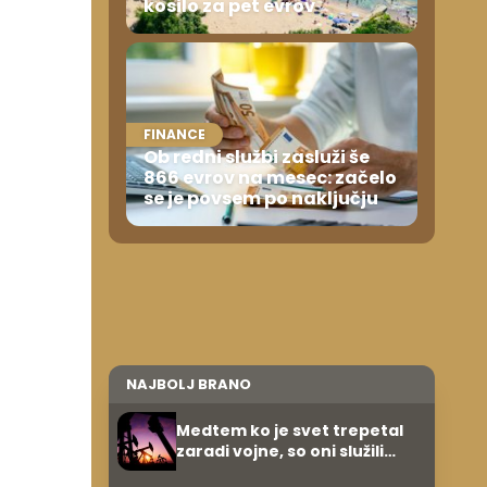
kosilo za pet evrov
FINANCE
Ob redni službi zasluži še
866 evrov na mesec: začelo
se je povsem po naključju
NAJBOLJ BRANO
Medtem ko je svet trepetal
zaradi vojne, so oni služili
600.000 evrov na minuto