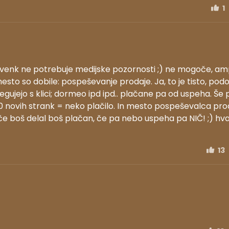
1
ovenk ne potrebuje medijske pozornosti ;) ne mogoče, a
esto so dobile: pospeševanje prodaje. Ja, to je tisto, po
dlegujejo s klici; dormeo ipd ipd.. plačane pa od uspeha. Še p
0 novih strank = neko plačilo. In mesto pospeševalca pro
 če boš delal boš plačan, če pa nebo uspeha pa NIČ! ;) hv
13