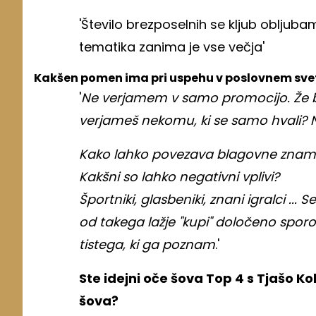
'Število brezposelnih se kljub obljubam
tematika zanima je vse večja'
Kakšen pomen ima pri uspehu v poslovnem sv
'
Ne verjamem v samo promocijo. Že b
verjameš nekomu, ki se samo hvali? N
Kako lahko povezava blagovne znamk
Kakšni so lahko negativni vplivi?
Športniki, glasbeniki, znani igralci ...
od takega lažje "kupi" določeno sporoč
tistega, ki ga poznam
.'
Ste idejni oče šova Top 4 s Tjašo Koka
šova?