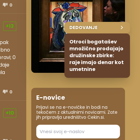
0
+13
DEDOVANJE
Otroci bogatašev
mpak
množično prodajajo
dobno
družinske zbirke:
ravi; 0
raje imajo denar kot
daje
umetnine
ala
0
E-novice
Prijavi se na e-novičke in bodi na
tekočem z aktualnimi novicami. Zate
+10
jih pripravlja uredništvo Cekin.si.