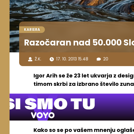
KARIERA
Razočaran nad 50.000 S
Ž.K.
17. 10. 2013 15.48
20
Igor Arih se že 23 let ukvarja z des
timom skrbi za izbrano število zun
Kako so se po vašem mnenju oglaše