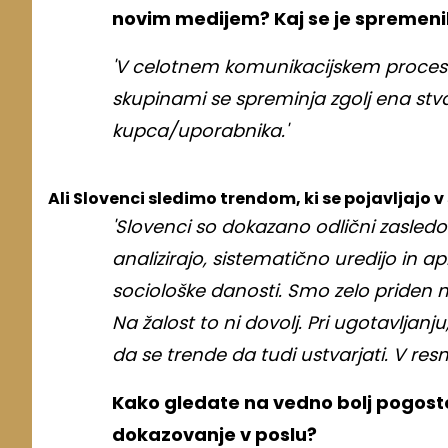
novim medijem? Kaj se je spremenilo
'V celotnem komunikacijskem procesu 
skupinami se spreminja zgolj ena st
kupca/uporabnika.'
Ali Slovenci sledimo trendom, ki se pojavljajo 
'Slovenci so dokazano odlični zasledo
analizirajo, sistematično uredijo in apl
sociološke danosti. Smo zelo priden
Na žalost to ni dovolj. Pri ugotavljan
da se trende da tudi ustvarjati. V resn
Kako gledate na vedno bolj pogoste
dokazovanje v poslu?