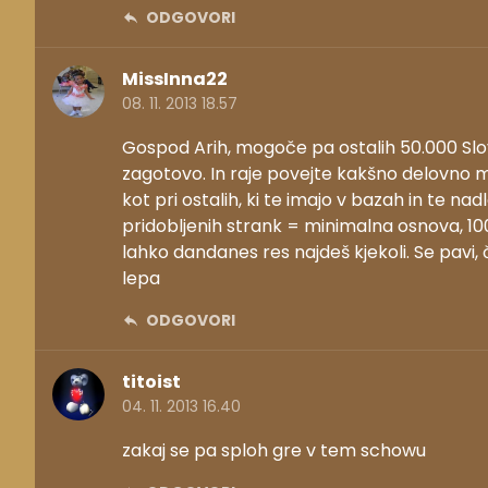
ODGOVORI
MissInna22
08. 11. 2013 18.57
Gospod Arih, mogoče pa ostalih 50.000 Sl
zagotovo. In raje povejte kakšno delovno m
kot pri ostalih, ki te imajo v bazah in te na
pridobljenih strank = minimalna osnova, 10
lahko dandanes res najdeš kjekoli. Se pavi,
lepa
ODGOVORI
titoist
04. 11. 2013 16.40
zakaj se pa sploh gre v tem schowu