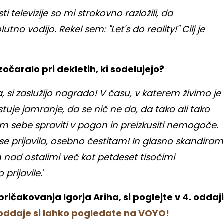
 televizije so mi strokovno razložili, da
tno vodijo. Rekel sem: "Let's do reality!" Cilj je
očaralo pri dekletih, ki sodelujejo?
la, si zaslužijo nagrado! V času, v katerem živimo je
uje jamranje, da se nič ne da, da tako ali tako
am sebe spraviti v pogon in preizkusiti nemogoče.
se prijavila, osebno čestitam! In glasno skandiram
 nad ostalimi več kot petdeset tisočimi
 prijavile.
'
pričakovanja Igorja Ariha, si poglejte v 4. oddaji
 oddaje si lahko pogledate na VOYO!