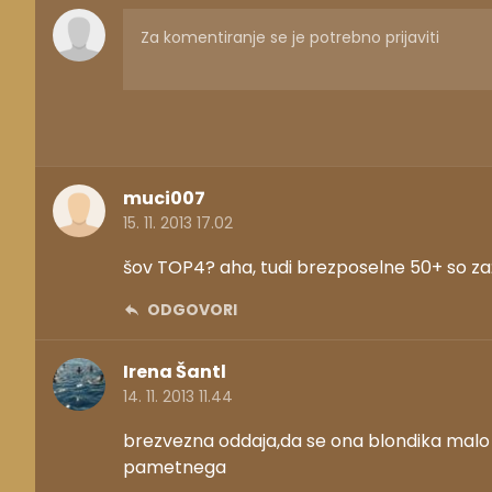
muci007
15. 11. 2013 17.02
šov TOP4? aha, tudi brezposelne 50+ so za
ODGOVORI
Irena Šantl
14. 11. 2013 11.44
brezvezna oddaja,da se ona blondika malo z
pametnega