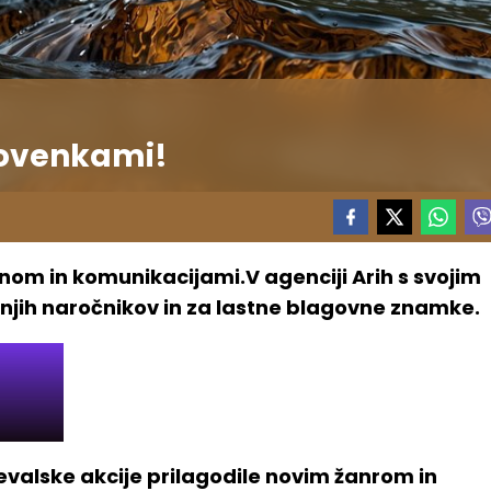
lovenkami!
ignom in komunikacijami.V agenciji Arih s svojim
anjih naročnikov in za lastne blagovne znamke.
valske akcije prilagodile novim žanrom in