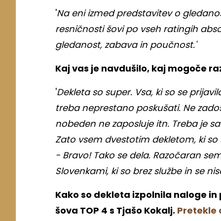
'
Na eni izmed predstavitev o gledanosti
resničnosti šovi po vseh ratingih absolu
gledanost, zabava in poučnost.'
Kaj vas je navdušilo, kaj mogoče raz
'
Dekleta so super. Vsa, ki so se prijavi
treba neprestano poskušati. Ne zadost
nobeden ne zaposluje itn. Treba je s
Zato vsem dvestotim dekletom, ki so 
- Bravo! Tako se dela. Razočaran sem
Slovenkami, ki so brez službe in se niso
Kako so dekleta izpolnila naloge in 
šova TOP 4 s Tjašo Kokalj.
Pretekle