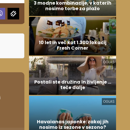
3 modne kombinacije, v katerih
nosimo torbe za plažo
10 let in več kot 1.300 lokacij
Fresh Corner
OGLAS
Postali ste družina in življenje ...
teče dalje
i
OGLAS
Havaianas japonke: zakaj jih
nosimo iz sezone v sezono?