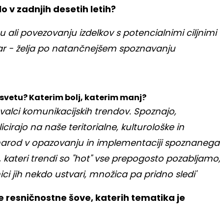
 v zadnjih desetih letih?
ali povezovanju izdelkov s potencialnimi ciljnimi
var - želja po natančnejšem spoznavanju
v svetu? Katerim bolj, katerim manj?
valci komunikacijskih trendov. Spoznajo,
icirajo na naše teritorialne, kulturološke in
 narod v opazovanju in implementaciji spoznanega
ju, kateri trendi so "hot" vse prepogosto pozabljamo
ici jih nekdo ustvari, množica pa pridno sledi'
 resničnostne šove, katerih tematika je