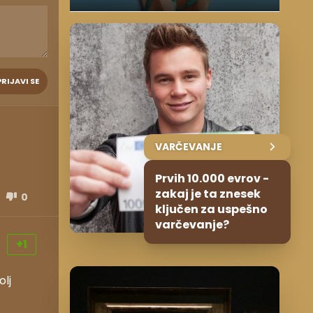
PRIJAVI SE
VARČEVANJE
Prvih 10.000 evrov -
zakaj je ta znesek
0
ključen za uspešno
varčevanje?
+1
olj