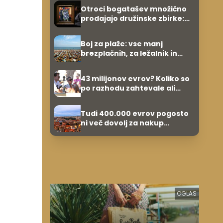
Otroci bogatašev množično
prodajajo družinske zbirke:
raje imajo denar kot
umetnine
Boj za plaže: vse manj
brezplačnih, za ležalnik in
senčnik tudi več kot 40 evrov
43 milijonov evrov? Koliko so
po razhodu zahtevale ali
prejele partnerice športnih
zvezdnikov
Tudi 400.000 evrov pogosto
ni več dovolj za nakup
stanovanja
OGLAS