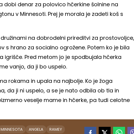
da dobi denar za polovico hčerkine šolnine na
onu v Minnesoti. Prej je morala je zadeti koš s
mi družinami na dobrodelni prireditvi za prostovoljce
ov s hrano za socialno ogrožene. Potem ko je bila
a igrišče. Pred metom jo je spodbujala hčerka
me vanjo, da ji bo uspelo.
ma rokama in upala na najbolje. Ko je žoga
na, da ji ni uspelo, a se je nato odbila ob tla in
eizmerno veselje mame in hčerke, pa tudi celotne
MINNESOTA
ANGELA
RAMEY