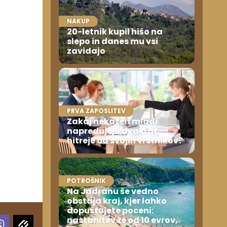
NAKUP
20-letnik kupil hišo na
slepo in danes mu vsi
zavidajo
,
PRVA ZAPOSLITEV
Zakaj nekateri mladi
napredujejo dvakrat
hitreje od svojih vrstnikov?
POTROŠNIK
Na Jadranu še vedno
obstaja kraj, kjer lahko
dopustujete poceni:
nastanitev že od 10 evrov,