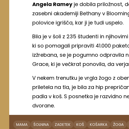
Angela Ramey
je dobila priložnost, 
zasebni akademiji Bethany v Bloomingt
polovice igrišča, kar ji je tudi uspelo.
Bila je v šoli z 235 študenti in njihovi
ki so pomagali pripraviti 41.000 paket
izžrebana, se je pogumno odpravila n
Grace, ki je večkrat ponovila, da verja
V nekem trenutku je vrgla žogo z obe
priletela na tla, je bila za hip prepriča
padla v koš. S posnetka je razvidno n
dvorane.
MAMA
ŠOLNINA
ZADETEK
KOŠ
KOŠARKA
ŽOGA