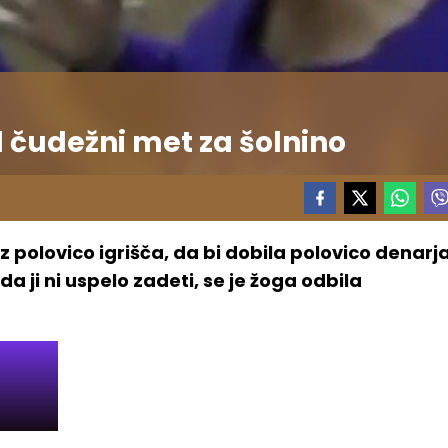
 čudežni met za šolnino
polovico igrišča, da bi dobila polovico denarj
 da ji ni uspelo zadeti, se je žoga odbila