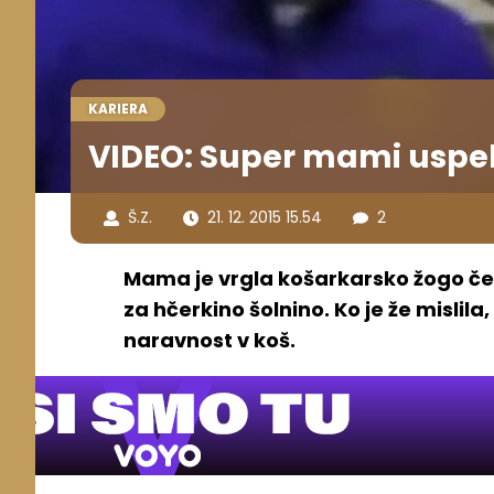
KARIERA
VIDEO: Super mami uspel
Š.Z.
21. 12. 2015 15.54
2
Mama je vrgla košarkarsko žogo čez 
za hčerkino šolnino. Ko je že mislila,
naravnost v koš.