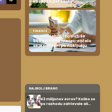
kosilo za pet evrov
FINANCE
Ob redni službi zasluži še
866 evrov na mesec: začelo
se je povsem po naključju
NAJBOLJ BRANO
43 milijonov evrov? Koliko so
po razhodu zahtevale ali
prejele partnerice športnih