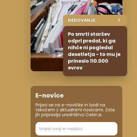
DEDOVANJE
Po smrti staršev
odprl predal, ki ga
nihče ni pogledal
desetletja - to mu je
prineslo 110.000
evrov
E-novice
Prijavi se na e-novičke in bodi na
tekočem z aktualnimi novicami. Zate
jih pripravlja uredništvo Cekin.si.