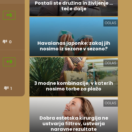
Postali ste družina in življenje ...
teče dalje
+5
OGLAS
0
Havaianas japonke: zakaj jih
nosimo iz sezone v sezono?
+9
OGLAS
3 modne kombinacije, v katerih
1
nosimo torbe za plažo
OGLAS
Dobra estetska kirurgija ne
ustvarja filtrov, ustvarja
naravne rezultate