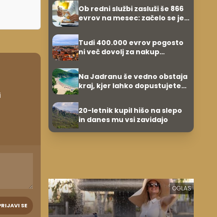
zvezdnikov
Ob redni službi zasluži še 866
evrov na mesec: začelo se je
povsem po naključju
Tudi 400.000 evrov pogosto
ni več dovolj za nakup
stanovanja
Na Jadranu še vedno obstaja
kraj, kjer lahko dopustujete
poceni: nastanitev že od 10
i
evrov, kosilo za pet evrov
20-letnik kupil hišo na slepo
in danes mu vsi zavidajo
OGLAS
PRIJAVI SE