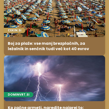
CEKIN.SI
Boj za plaže: vse manj brezplačnih, za
ležalnik in senčnik tudi več kot 40 evrov
DOMINVRT.SI
Ko začne grmeti, naredite najprej to: