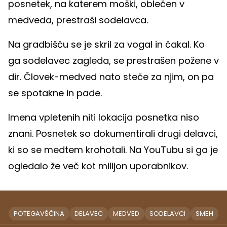
posnetek, na katerem moški, oblečen v
medveda, prestraši sodelavca.
Na gradbišču se je skril za vogal in čakal. Ko
ga sodelavec zagleda, se prestrašen požene v
dir. Človek-medved nato steče za njim, on pa
se spotakne in pade.
Imena vpletenih niti lokacija posnetka niso
znani. Posnetek so dokumentirali drugi delavci,
ki so se medtem krohotali. Na YouTubu si ga je
ogledalo že več kot milijon uporabnikov.
POTEGAVŠČINA
DELAVEC
MEDVED
SODELAVCI
SMEH