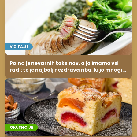
VIZITA.SI
Polna je nevarnih toksinov, a jo imamo vsi
radi: to je najbolj nezdrava riba, ki jo mnogi
redno uživajo
OKUSNO.JE