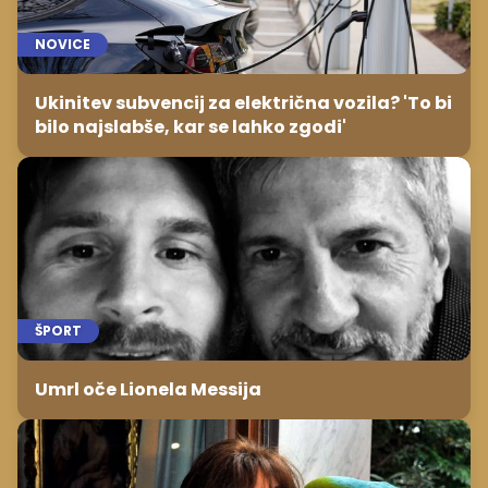
NOVICE
Ukinitev subvencij za električna vozila? 'To bi
bilo najslabše, kar se lahko zgodi'
ŠPORT
Umrl oče Lionela Messija