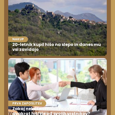
NAKUP
20-letnik kupil hišo na slepo in danes mu
vsi zavidajo
PRVA ZAPOSLITEV
Zakaj nekateri mladi napredujejo
dvakrat hitreje od svojih vrstnikov?