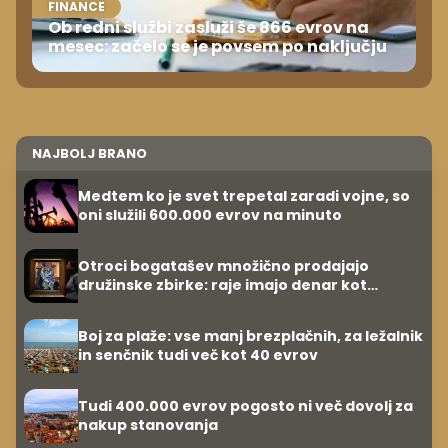
FINANCE
Ob redni službi zasluži še 866 evrov na
mesec: začelo se je povsem po naključju
NAJBOLJ BRANO
Medtem ko je svet trepetal zaradi vojne, so
oni služili 600.000 evrov na minuto
Otroci bogatašev množično prodajajo
družinske zbirke: raje imajo denar kot
umetnine
Boj za plaže: vse manj brezplačnih, za ležalnik
in senčnik tudi več kot 40 evrov
Tudi 400.000 evrov pogosto ni več dovolj za
nakup stanovanja