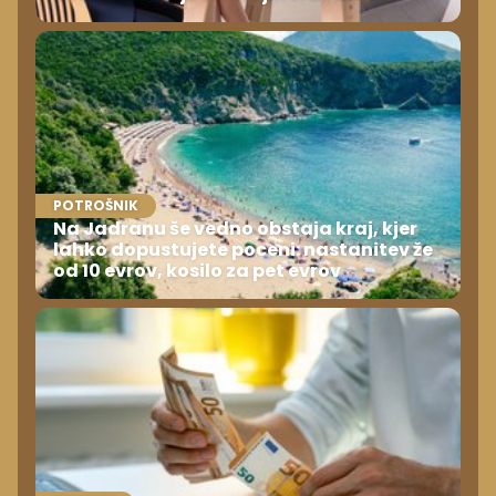
POTROŠNIK
Na Jadranu še vedno obstaja kraj, kjer
lahko dopustujete poceni: nastanitev že
od 10 evrov, kosilo za pet evrov