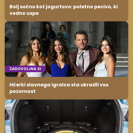
Bolj sočno kot jogurtovo: poletno pecivo, ki
vedno uspe
ZADOVOLJNA.SI
Hčerki slavnega igralca sta ukradli vso
pozornost