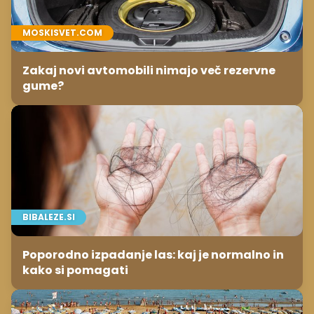
MOSKISVET.COM
Zakaj novi avtomobili nimajo več rezervne
gume?
BIBALEZE.SI
Poporodno izpadanje las: kaj je normalno in
kako si pomagati