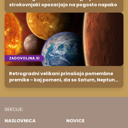
strokovnjaki opozarjajo na pogosto napako
ZADOVOLJNA.SI
Retrogradni velikani prinašajo pomembne
premike – kaj pomeni, da so Saturn, Neptun
in Pluton hkrati retrogradni?
SEKCIJE:
NASLOVNICA
NOVICE