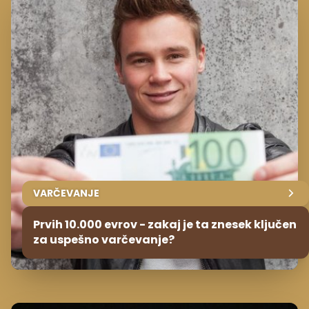
VARČEVANJE
Prvih 10.000 evrov - zakaj je ta znesek ključen
za uspešno varčevanje?