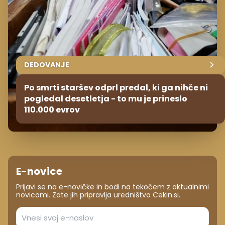
DEDOVANJE
Po smrti staršev odprl predal, ki ga nihče ni
pogledal desetletja - to mu je prineslo
110.000 evrov
E-novice
Prijavi se na e-novičke in bodi na tekočem z aktualnimi
novicami. Zate jih pripravlja uredništvo Cekin.si.