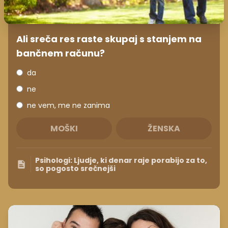
Ali sreča res raste skupaj s stanjem na
bančnem računu?
da
ne
ne vem, me ne zanima
MOŠKI
ŽENSKA
Psihologi: Ljudje, ki denar raje porabijo za to,
so pogosto srečnejši