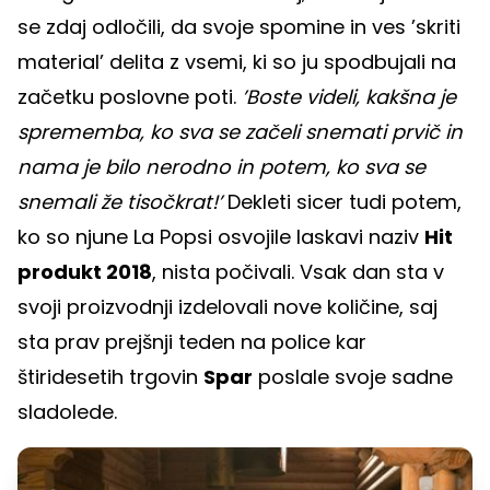
se zdaj odločili, da svoje spomine in ves ’skriti
material’ delita z vsemi, ki so ju spodbujali na
začetku poslovne poti.
’Boste videli, kakšna je
sprememba, ko sva se začeli snemati prvič in
nama je bilo nerodno in potem, ko sva se
snemali že tisočkrat!’
Dekleti sicer tudi potem,
ko so njune La Popsi osvojile laskavi naziv
Hit
produkt 2018
, nista počivali. Vsak dan sta v
svoji proizvodnji izdelovali nove količine, saj
sta prav prejšnji teden na police kar
štiridesetih trgovin
Spar
poslale svoje sadne
sladolede.