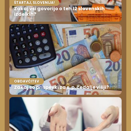
ŠTARTAJ, SLOVENIJA!
Zakaj vsi govorijo o teh 12 slovenskih
izdelkih?
OBDAVČITEV
Zakaj so prispevki za s. p. čedalje višji?