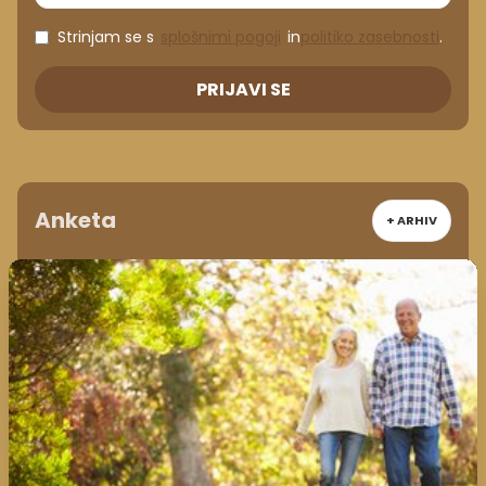
Strinjam se s
splošnimi pogoji
in
politiko zasebnosti
.
PRIJAVI SE
Anketa
+ ARHIV