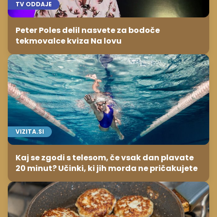
TV ODDAJE
Peter Poles delil nasvete za bodoče
tekmovalce kviza Na lovu
VIZITA.SI
Kaj se zgodi s telesom, če vsak dan plavate
20 minut? Učinki, ki jih morda ne pričakujete