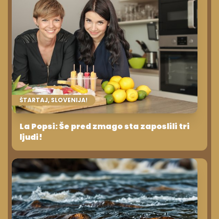
ŠTARTAJ, SLOVENIJA!
La Popsi: Še pred zmago sta zaposlili tri
ljudi!