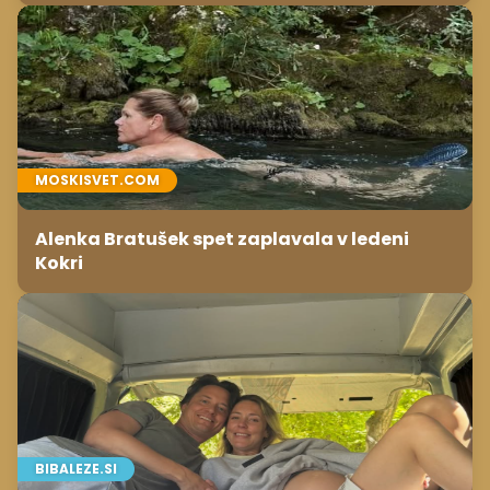
MOSKISVET.COM
Alenka Bratušek spet zaplavala v ledeni
Kokri
BIBALEZE.SI