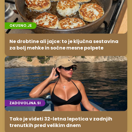
OKUSNO.JE
Ne drobtine ali jajce: to je ključna sestavina
za bolj mehke in sočne mesne polpete
ZADOVOLJNA.SI
Tako je videti 32-letna lepotica v zadnjih
trenutkih pred velikim dnem