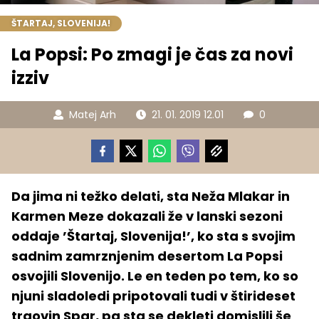
ŠTARTAJ, SLOVENIJA!
La Popsi: Po zmagi je čas za novi
izziv
Matej Arh
21. 01. 2019 12.01
0
Da jima ni težko delati, sta Neža Mlakar in
Karmen Meze dokazali že v lanski sezoni
oddaje ’Štartaj, Slovenija!’, ko sta s svojim
sadnim zamrznjenim desertom La Popsi
osvojili Slovenijo. Le en teden po tem, ko so
njuni sladoledi pripotovali tudi v štirideset
trgovin Spar, pa sta se dekleti domislili še