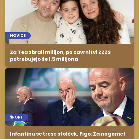
NOVICE
Za Tea zbrali milijon, po zavrnitvi ZZZS
potrebujejo še 1,5 milijona
ŠPORT
Infantinu se trese stolček, Figo: Za nogomet