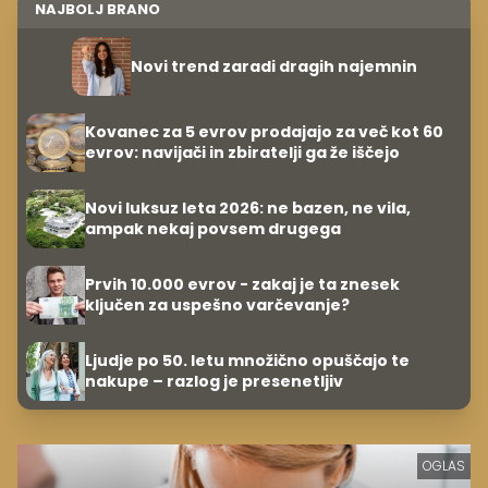
NAJBOLJ BRANO
Novi trend zaradi dragih najemnin
Kovanec za 5 evrov prodajajo za več kot 60
evrov: navijači in zbiratelji ga že iščejo
Novi luksuz leta 2026: ne bazen, ne vila,
ampak nekaj povsem drugega
Prvih 10.000 evrov - zakaj je ta znesek
ključen za uspešno varčevanje?
Ljudje po 50. letu množično opuščajo te
nakupe – razlog je presenetljiv
OGLAS