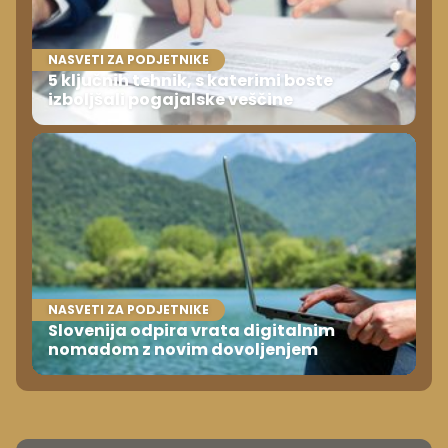
NASVETI ZA PODJETNIKE
5 ključnih tehnik, s katerimi boste
izboljšali pogajalske veščine
NASVETI ZA PODJETNIKE
Slovenija odpira vrata digitalnim
nomadom z novim dovoljenjem