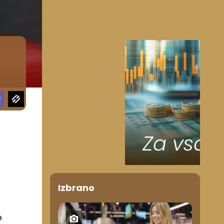
Izbrano
o