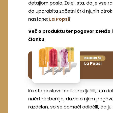
detajlom posla. Želeli sta, da je vse 
da uporabita začetni črki njunih otrok
nastane:
La Popsi
!
Več o produktu ter pogovor z Nežo 
članku
:
PREBERI ŠE
La Popsi
Ko sta poslovni načrt zaključili, sta 
načrt preberejo, da se o njem pogovorij
razdelan, so se domači odločili, da j