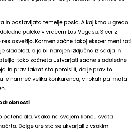
 in postavljata temelje posla. A kaj kmalu gredo
adoledne palčke v vročem Las Vegasu. Sicer z
ke res osvežijo. Karmen začne takoj eksperimentirati
je sladoled, ki je bil narejen izključno iz sadja in
jateljici tako začneta ustvarjati sadne sladoledne
jo. In prav takrat sta pomislili, da je prav to
stvu je namreč velika konkurenca, v rokah pa imata
en.
podrobnosti
jo potenciala. Vsaka na svojem koncu sveta
črta. Dolge ure sta se ukvarjali z vsakim