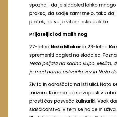
spoznali, da je sladoled lahko mnogo v
praksa, da sadje zamrznejo, tako da i
pretek, na voljo vitaminske palčke.
Prijateljici od malih nog
27-letna
Neža Mlakar
in 23-letna
Ka
spremeniti pogled na sladoled. Poznat
Neža peljala na sadno kupo. Mislim, da 
je med nama ustvarila vez in Nežo d
Živita in odraščata na isti ulici. Nato 
turizem, Karmen pa se zaposli v zobo
prosti čas posveča kulinariki. Vsak d
slaščičarstva. V tem se najde in uživa