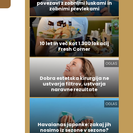
povezavi z zobnimi luskami in
zobnimi prevlekami
10 let in več kot 1.300 lokacij
Fresh Corner
OGLAS
Dobra estetska kirurgija ne
ustvarja filtrov, ustvarja
naravne rezultate
OGLAS
Havaianas japonke: zakaj jih
nosimo iz sezone v sezono?