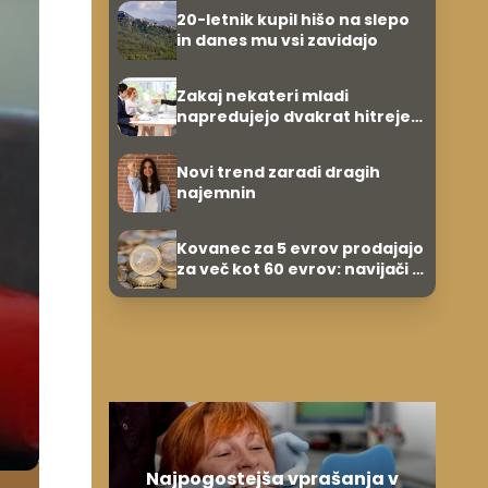
evrov, kosilo za pet evrov
20-letnik kupil hišo na slepo
in danes mu vsi zavidajo
Zakaj nekateri mladi
napredujejo dvakrat hitreje
od svojih vrstnikov?
Novi trend zaradi dragih
najemnin
Kovanec za 5 evrov prodajajo
za več kot 60 evrov: navijači in
zbiratelji ga že iščejo
Najpogostejša vprašanja v