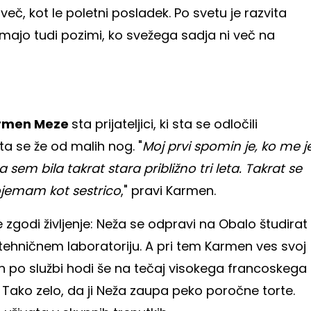
eč, kot le poletni posladek. Po svetu je razvita
majo tudi pozimi, ko svežega sadja ni več na
rmen Meze
sta prijateljici, ki sta se odločili
a se že od malih nog. "
Moj prvi spomin je, ko me j
sem bila takrat stara približno tri leta. Takrat se
ojemam kot sestrico
," pravi Karmen.
se zgodi življenje: Neža se odpravi na Obalo študirat
tehničnem laboratoriju. A pri tem Karmen ves svoj
an po službi hodi še na tečaj visokega francoskega
. Tako zelo, da ji Neža zaupa peko poročne torte.