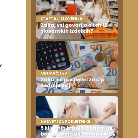
ŠTARTAJ, SLOVENIJA!
Zakaj vsi govorijo o teh 12
slovenskih izdelkih?
e
OBDAVČITEV
Zakaj so prispevki za s. p.
čedalje višji?
NASVETI ZA PODJETNIKE
5 ključnih tehnik, s katerimi
boste izboljšali pogajalske