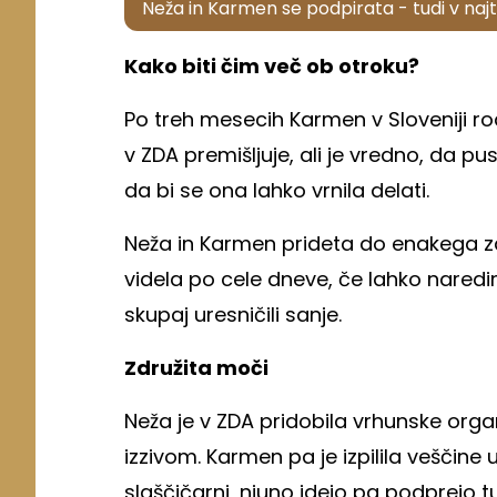
Neža in Karmen se podpirata - tudi v najtež
Kako biti čim več ob otroku?
Po treh mesecih Karmen v Sloveniji rodi
v ZDA premišljuje, ali je vredno, da pus
da bi se ona lahko vrnila delati.
Neža in Karmen prideta do enakega zakl
videla po cele dneve, če lahko naredim
skupaj uresničili sanje.
Združita moči
Neža je v ZDA pridobila vrhunske orga
izzivom. Karmen pa je izpilila veščine 
slaščičarni, njuno idejo pa podprejo 