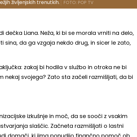
jih življenjskih trenutkih.
FOTO: POP TV
 dečka Liana. Neža, ki bi se morala vrniti na delo,
ti sina, da ga vzgaja nekdo drug, in sicer le zato,
jučka: zakaj bi hodila v službo in otroka ne bi
 nekaj svojega? Zato sta začeli razmišljati, da bi
nizacijske izkušnje in moč, da se sooči z vsakim
ustvarjanja slaščic. Začneta razmišljati o lastni
tudi domači, ki jima ponudijo finančno pomoč ob