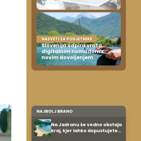
veščine
NASVETI ZA PODJETNIKE
Slovenija odpira vrata
digitalnim nomadom z
novim dovoljenjem
NAJBOLJ BRANO
Na Jadranu še vedno obstaja
kraj, kjer lahko dopustujete
poceni: nastanitev že od 10