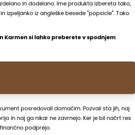
razdelano in dodelano. Ime produkta izbereta tako,
 in izpeljanko iz angleške besede "popsicle". Tako
in Karmen si lahko preberete v spodnjem
dokument posredovali domačim. Pozvali sta jih, naj
o in naj ga nikar ne zavrnejo. Ker je bil načrt res
u finančno podprejo.