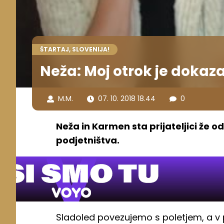
ŠTARTAJ, SLOVENIJA!
Neža: Moj otrok je dokazal
M.M.
07. 10. 2018 18.44
0
Neža in Karmen sta prijateljici že od
podjetništva.
Sladoled povezujemo s poletjem, a v 