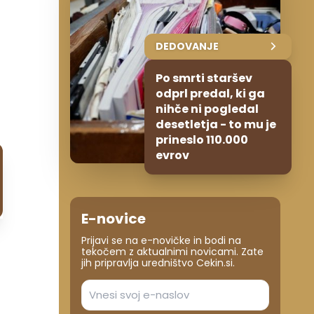
DEDOVANJE
Po smrti staršev
odprl predal, ki ga
nihče ni pogledal
desetletja - to mu je
prineslo 110.000
evrov
E-novice
Prijavi se na e-novičke in bodi na
tekočem z aktualnimi novicami. Zate
jih pripravlja uredništvo Cekin.si.