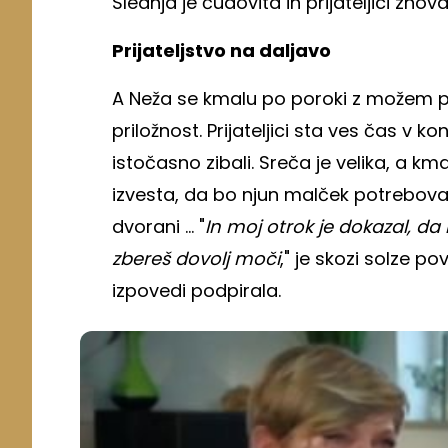
Slednja je čudovita in prijateljici znov
Prijateljstvo na daljavo
A Neža se kmalu po poroki z možem pr
priložnost. Prijateljici sta ves čas v k
istočasno zibali. Sreča je velika, a k
izvesta, da bo njun malček potreboval
dvorani ... "
In moj otrok je dokazal, da n
zbereš dovolj moči
," je skozi solze po
izpovedi podpirala.