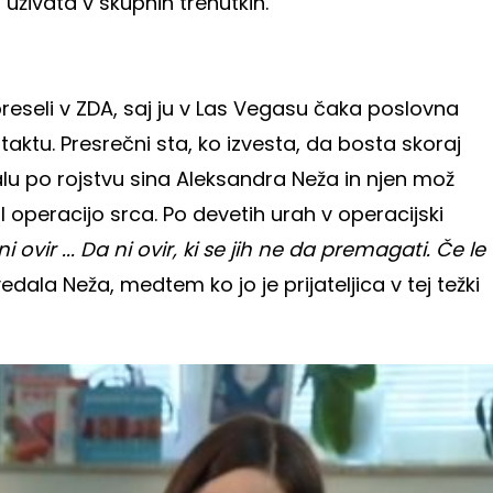
a uživata v skupnih trenutkih.
eseli v ZDA, saj ju v Las Vegasu čaka poslovna
ontaktu. Presrečni sta, ko izvesta, da bosta skoraj
malu po rojstvu sina Aleksandra Neža in njen mož
 operacijo srca. Po devetih urah v operacijski
i ovir ... Da ni ovir, ki se jih ne da premagati. Če le
vedala Neža, medtem ko jo je prijateljica v tej težki