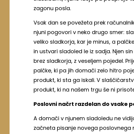
zagonu posla.
Vsak dan se povežeta prek računalnika
njuni pogovori v neko drugo smer: sl
veliko sladkorja, kar je minus, a palč
in ustvari sladoled le iz sadja. Njen sin 
brez sladkorja, z veseljem pojedel. Pri
palčke, ki pa jih domači zelo hitro poje
produkt, ki sta ga iskali. V slaščičar
produkt, ki na našem trgu še ni prisot
Poslovni načrt razdelan do vsake 
A domači v njunem sladoledu ne vidi
začneta pisanje novega poslovnega na