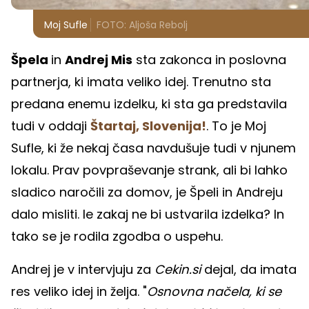
Moj Sufle
FOTO: Aljoša Rebolj
Špela
in
Andrej Mis
sta zakonca in poslovna
partnerja, ki imata veliko idej. Trenutno sta
predana enemu izdelku, ki sta ga predstavila
tudi v oddaji
Štartaj, Slovenija!
. To je Moj
Sufle, ki že nekaj časa navdušuje tudi v njunem
lokalu. Prav povpraševanje strank, ali bi lahko
sladico naročili za domov, je Špeli in Andreju
dalo misliti. le zakaj ne bi ustvarila izdelka? In
tako se je rodila zgodba o uspehu.
Andrej je v intervjuju za
Cekin.si
dejal, da imata
res veliko idej in želja. "
Osnovna načela, ki se