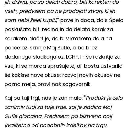
jih drživa, pa so delati dobro, biti korekten do
vseh, predvsem pa ne prodajati stvari, ki jih
sam nebi želel kupiti
," pove in doda, da s Špelo
poskušata biti realna in da delata korak za
korakom. Načrt je, da bi v kratkem dala na
police oz. skrinje Moj Sufle, ki bo brez
dodanega sladkorja oz. LCHF. In še razkritje za
vse, ki se morda sprašujete, ali bosta ustvarila
še kakšne nove okuse: razvoj novih okusov ne
pozna meja, pravi naš sogovornik.
Kaj pa tuji trgi, nas je zanimalo. "
Produkt je zelo
zanimiv tudi za tuje trge, saj je sladica Moj
Sufle globalna. Predvsem pa bistveno bolj
kvalitetna od podobnih izdelkov na trgu.