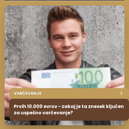
VARČEVANJE
Prvih 10.000 evrov - zakaj je ta znesek ključen
za uspešno varčevanje?