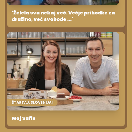
'Želela sva nekaj več. Večje prihodke za
družino, več svobode ...'
ŠTARTAJ, SLOVENIJA!
Moj Sufle