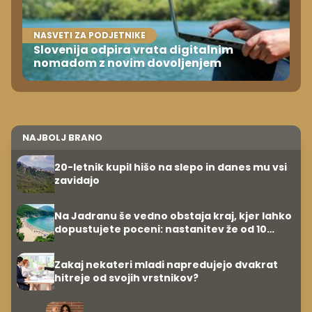
NASVETI ZA PODJETNIKE
Slovenija odpira vrata digitalnim
nomadom z novim dovoljenjem
NAJBOLJ BRANO
20-letnik kupil hišo na slepo in danes mu vsi
zavidajo
Na Jadranu še vedno obstaja kraj, kjer lahko
dopustujete poceni: nastanitev že od 10
evrov, kosilo za pet evrov
Zakaj nekateri mladi napredujejo dvakrat
hitreje od svojih vrstnikov?