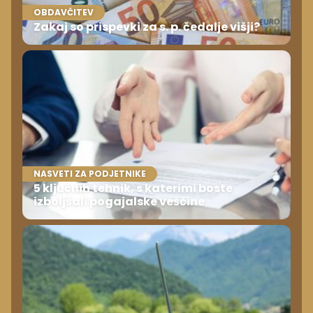
OBDAVČITEV
Zakaj so prispevki za s. p. čedalje višji?
NASVETI ZA PODJETNIKE
5 ključnih tehnik, s katerimi boste
izboljšali pogajalske veščine