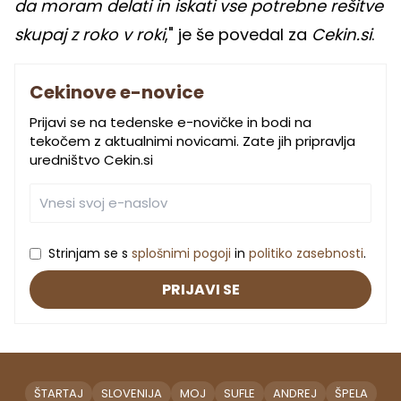
da moram delati in iskati vse potrebne rešitve
skupaj z roko v roki
," je še povedal za
Cekin.si
.
Cekinove e-novice
Prijavi se na tedenske e-novičke in bodi na
tekočem z aktualnimi novicami. Zate jih pripravlja
uredništvo Cekin.si
Strinjam se s
splošnimi pogoji
in
politiko zasebnosti
.
PRIJAVI SE
ŠTARTAJ
SLOVENIJA
MOJ
SUFLE
ANDREJ
ŠPELA