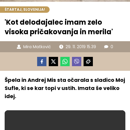
ŠTARTAJ, SLOVENIJA!
'Kot delodajalec imam zelo
visoka pričakovanja in merila'
Mira Matković
29. 11. 2019 15.39
0
Špela in Andrej Mis sta očarala s sladico Moj
Sufle, ki se kar topi v ustih. Imata še veliko
idej.