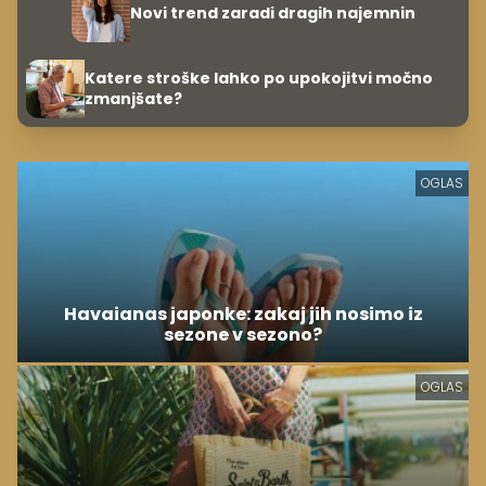
Novi trend zaradi dragih najemnin
Katere stroške lahko po upokojitvi močno
zmanjšate?
OGLAS
Havaianas japonke: zakaj jih nosimo iz
sezone v sezono?
OGLAS