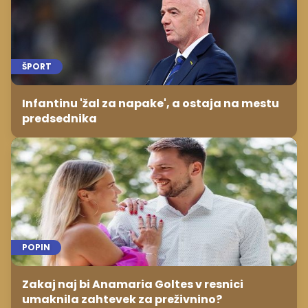
ŠPORT
Infantinu 'žal za napake', a ostaja na mestu
predsednika
POPIN
Zakaj naj bi Anamaria Goltes v resnici
umaknila zahtevek za preživnino?