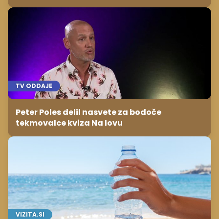
TV ODDAJE
Peter Poles delil nasvete za bodoče
tekmovalce kviza Na lovu
VIZITA.SI