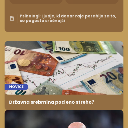
Psihologi: Ljudje, ki denar raje porabijo za to,
so pogosto srečnejši
NOVICE
Državna srebrnina pod eno streho?