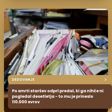
DEDOVANJE
Po smrti staršev odprl predal, ki ga nihče ni
pogledal desetletja - to mu je prineslo
110.000 evrov