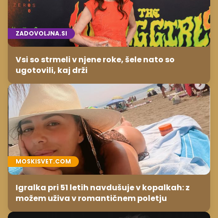
ZADOVOLJNA.SI
Vsi so strmeli v njene roke, šele nato so
ugotovili, kaj drži
MOSKISVET.COM
Igralka pri 51 letih navdušuje v kopalkah: z
možem uživa v romantičnem poletju