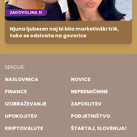
ZADOVOLJNA.SI
Njuna ljubezen naj bi bila marketinški trik,
tako se odzivata na govorice
SEKCIJE:
NASLOVNICA
NOVICE
FINANCE
NEPREMIČNINE
IZOBRAŽEVANJE
ZAPOSLITEV
UPOKOJITEV
PODJETNIŠTVO
KRIPTOVALUTE
ŠTARTAJ, SLOVENIJA!