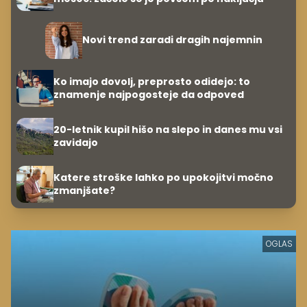
Novi trend zaradi dragih najemnin
Ko imajo dovolj, preprosto odidejo: to
znamenje najpogosteje da odpoved
20-letnik kupil hišo na slepo in danes mu vsi
zavidajo
Katere stroške lahko po upokojitvi močno
zmanjšate?
OGLAS