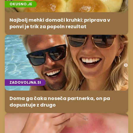
OKUSNO.JE
Najbolj mehki domači kruhki: priprava v
ponvi je trik za popoln rezultat
ZADOVOLJNA.SI
Doma ga čaka noseča partnerka, on pa
dopustuje z drugo