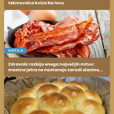
tekmovalce kviza Na lovu
VIZITA.SI
Zdravnik razbija enega največjih mitov:
mastna jetra ne nastanejo zaradi slanine,
temveč zaradi živila, ki ga imamo vsi radi