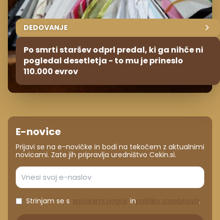
DEDOVANJE
Po smrti staršev odprl predal, ki ga nihče ni
pogledal desetletja - to mu je prineslo
110.000 evrov
E-novice
Prijavi se na e-novičke in bodi na tekočem z aktualnimi
novicami. Zate jih pripravlja uredništvo Cekin.si.
Strinjam se s
splošnimi pogoji
in
politiko zasebnosti
.