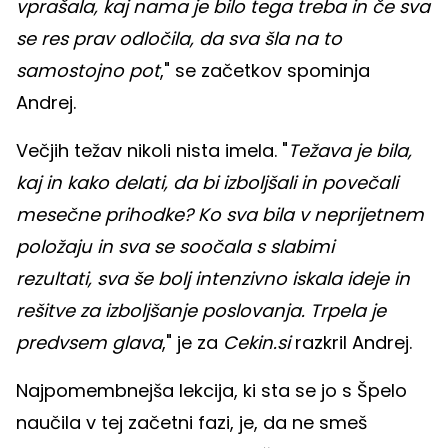
vprašala, kaj nama je bilo tega treba in če sva
se res prav odločila, da sva šla na to
samostojno pot
," se začetkov spominja
Andrej.
Večjih težav nikoli nista imela. "
Težava je bila,
kaj in kako delati, da bi izboljšali in povečali
mesečne prihodke? Ko sva bila v neprijetnem
položaju in sva se soočala s slabimi
rezultati, sva še bolj intenzivno iskala ideje in
rešitve za izboljšanje poslovanja. Trpela je
predvsem glava
," je za
Cekin.si
razkril Andrej.
Najpomembnejša lekcija, ki sta se jo s Špelo
naučila v tej začetni fazi, je, da ne smeš