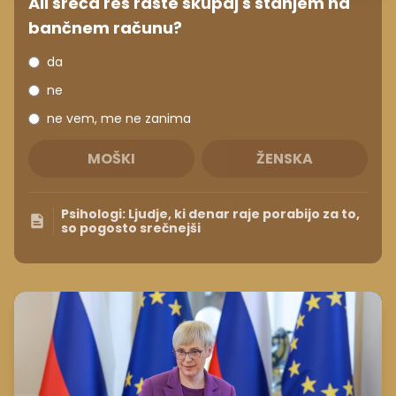
Ali sreča res raste skupaj s stanjem na
bančnem računu?
da
ne
ne vem, me ne zanima
MOŠKI
ŽENSKA
Psihologi: Ljudje, ki denar raje porabijo za to,
so pogosto srečnejši