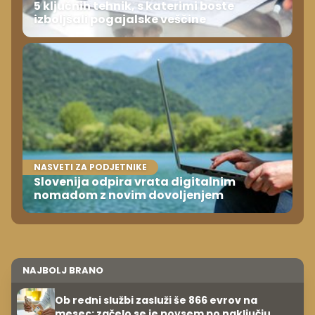
5 ključnih tehnik, s katerimi boste
izboljšali pogajalske veščine
NASVETI ZA PODJETNIKE
Slovenija odpira vrata digitalnim
nomadom z novim dovoljenjem
NAJBOLJ BRANO
Ob redni službi zasluži še 866 evrov na
mesec: začelo se je povsem po naključju