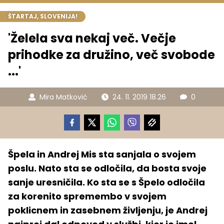
ŠTARTAJ, SLOVENIJA!
'Želela sva nekaj več. Večje
prihodke za družino, več svobode
...'
Mira Matković
24. 11. 2019 18.26
0
Špela in Andrej Mis sta sanjala o svojem
poslu. Nato sta se odločila, da bosta svoje
sanje uresničila. Ko sta se s Špelo odločila
za korenito spremembo v svojem
poklicnem in zasebnem življenju, je Andrej