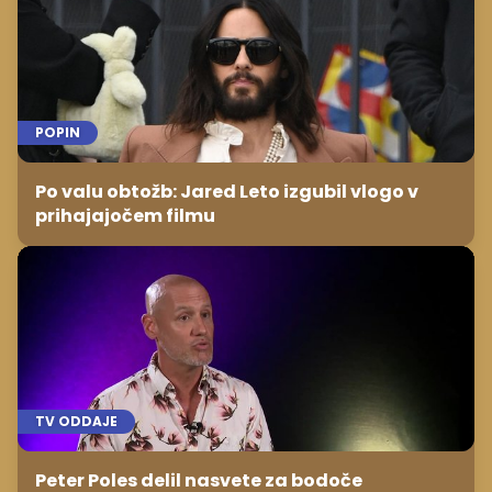
POPIN
Po valu obtožb: Jared Leto izgubil vlogo v
prihajajočem filmu
TV ODDAJE
Peter Poles delil nasvete za bodoče