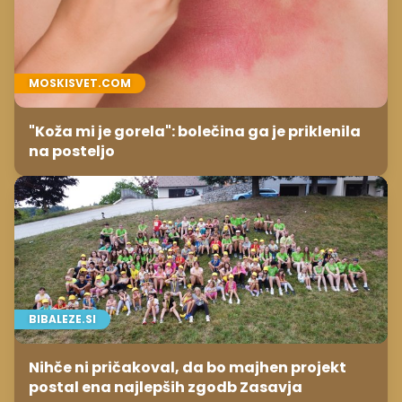
MOSKISVET.COM
"Koža mi je gorela": bolečina ga je priklenila
na posteljo
BIBALEZE.SI
Nihče ni pričakoval, da bo majhen projekt
postal ena najlepših zgodb Zasavja