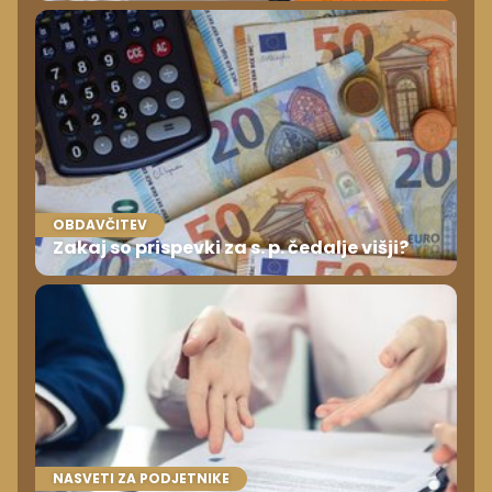
OBDAVČITEV
Zakaj so prispevki za s. p. čedalje višji?
NASVETI ZA PODJETNIKE