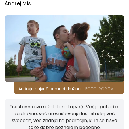
Andrej Mis.
Andreju največ pomeni družina.
FOTO: POP TV
Enostavno sva si želela nekaj več! Večje prihodke
za družino, več uresničevanja lastnih idej, več
svobode, več znanja na področjih, ki jih še nisva
tako dobro poznala in podobno.