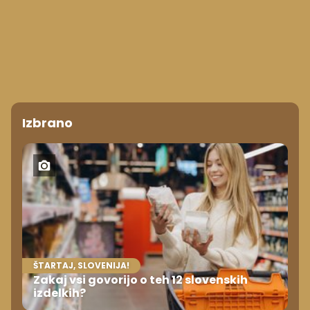
Izbrano
ŠTARTAJ, SLOVENIJA!
Zakaj vsi govorijo o teh 12 slovenskih
izdelkih?