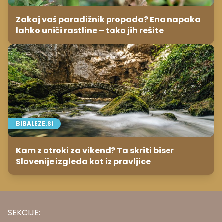
Zakaj vaš paradižnik propada? Ena napaka
lahko uniči rastline – tako jih rešite
BIBALEZE.SI
Kam z otroki za vikend? Ta skriti biser
Slovenije izgleda kot iz pravljice
SEKCIJE: