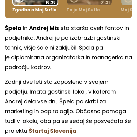
16:38
01:21
Zgodba o Moj Sufle
To je Moj Sufle
Moj Suf
Špela
in
Andrej Mis
sta starša dveh fantov in
podjetnika. Andrej je po izobrazbi gostinski
tehnik, višje šole ni zaključil. Špela pa
je diplomirana organizatorka in managerka na
področju kadrov.
Zadnji dve leti sta zaposlena v svojem
podjetju. Imata gostinski lokal, v katerem
Andrej dela vse dni, Špela pa skrbi za
marketing in papirologijo. Občasno pomaga
tudi v lokalu, oba pa se sedaj še posvečata še
projektu
Štartaj Slovenija
.