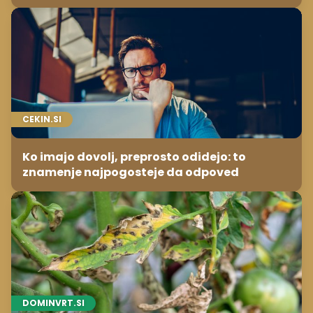
CEKIN.SI
Ko imajo dovolj, preprosto odidejo: to
znamenje najpogosteje da odpoved
DOMINVRT.SI