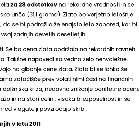
pela
za 28 odstotkov
na rekordne vrednosti in se
jsko unčo (31,1 grama). Zlato bo verjetno letošnje
o, da se bi podražilo že enajsto leto zapored, kar bi
vsaj zadnjih devetih desetletjih.
ti. Se bo cena zlata obdržala na rekordnih ravneh
ta. Takšne napovedi so vedno zelo nehvaležne,
ajo na gibanje cene zlata. Zlato bi se lahko še
 varno zatočišče prev volatilnimi časi na finančnih
 dolžniška kriza, nedavno znižanje bonitetne ocen
žo in na stari celini, visoka brezposelnost in še
med vlagatelji povzročajo skrbi.
jih v letu 2011