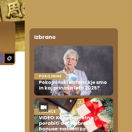
Izbrano
POKOJNINE
Pokojninski sistem: kje smo
in kaj prinaša leto 2025?
FINANCE
VIDEO: Kako pametno
porabiti decembrske
bonuse: nasveti za