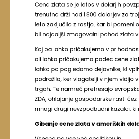
Cena zlata se je letos v dolarjih povz
trenutno drži nad 1.800 dolarjev za tro
leto zaključilo z rastjo, kar bi pomenil
bil najdaljši zmagovalni pohod zlata v 
Kaj pa lahko pričakujemo v prihodnos
ali lahko pričakujemo padec cene zla
lahko pa pogledamo dejavnike, ki vpliv
podražilo, ker vlagatelji v njem vidijo
trgah. Te namreč pretresajo evropska
ZDA, ohlajanje gospodarske rasti čez lu
mnogi drugi nevzpodbudni kazalci, ki 
Gibanje cene zlata v ameriških dolar
Vseeno pa vse več analitikov in