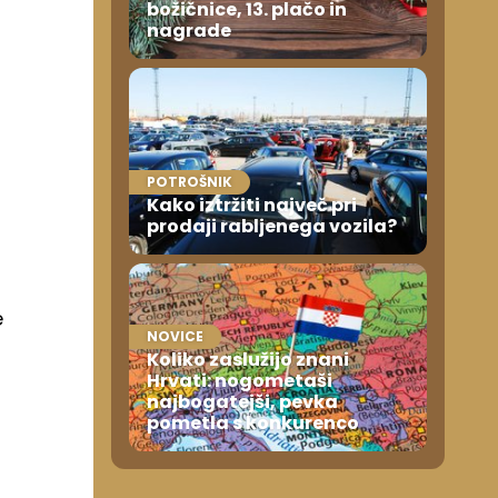
božičnice, 13. plačo in
nagrade
POTROŠNIK
Kako iztržiti največ pri
prodaji rabljenega vozila?
e
NOVICE
Koliko zaslužijo znani
Hrvati: nogometaši
najbogatejši, pevka
pometla s konkurenco