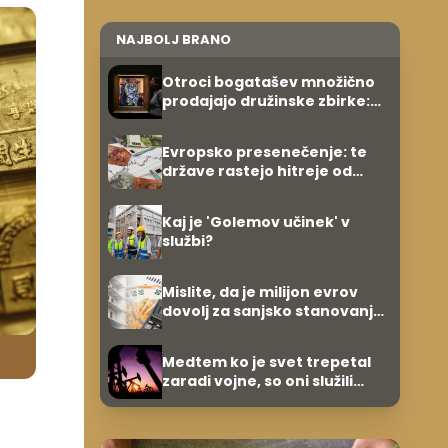
NAJBOLJ BRANO
Otroci bogatašev množično
prodajajo družinske zbirke:
raje imajo denar kot
umetnine
Evropsko presenečenje: te
države rastejo hitreje od
Nemčije, nekatere celo
večkrat hitreje
Kaj je 'Golemov učinek' v
službi?
Mislite, da je milijon evrov
dovolj za sanjsko stanovanje?
Te številke so šokirale Evropo
Medtem ko je svet trepetal
zaradi vojne, so oni služili
600.000 evrov na minuto