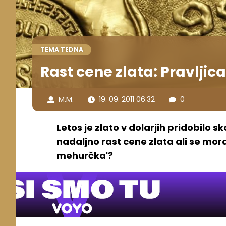
TEMA TEDNA
Rast cene zlata: Pravljica
M.M.
19. 09. 2011 06.32
0
Letos je zlato v dolarjih pridobilo 
nadaljno rast cene zlata ali se mor
mehurčka'?