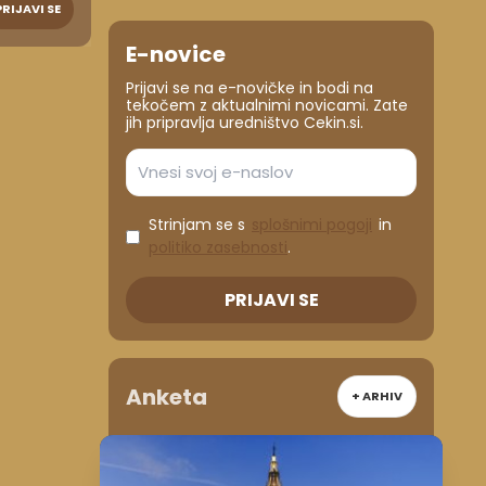
PRIJAVI SE
E-novice
Prijavi se na e-novičke in bodi na
tekočem z aktualnimi novicami. Zate
jih pripravlja uredništvo Cekin.si.
Strinjam se s
splošnimi pogoji
in
politiko zasebnosti
.
PRIJAVI SE
Anketa
+ ARHIV