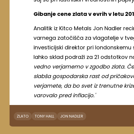
Gibanje cene zlata v evrih v letu 201
Analitik iz Kitco Metals Jon Nadler rec
varnega zatočišča za vlagatelje v tveg
investicijski direktor pri londonskem
lahko sklad podraži za 21 odstotkov na
vedno verjamemo v zgodbo zlata. Če 
slabša gospodarska rast od pričakova
verjamete, da bo svet iz trenutne kriz
varovalo pred inflacijo.'
ZLATO
TONY HALL
JON NADLER