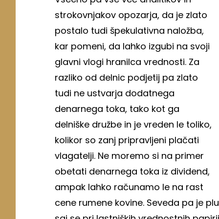
strokovnjakov opozarja, da je zlato
postalo tudi špekulativna naložba,
kar pomeni, da lahko izgubi na svoji
glavni vlogi hranilca vrednosti. Za
razliko od delnic podjetij pa zlato
tudi ne ustvarja dodatnega
denarnega toka, tako kot ga
delniške družbe in je vreden le toliko,
kolikor so zanj pripravljeni plačati
vlagatelji. Ne moremo si na primer
obetati denarnega toka iz dividend,
ampak lahko računamo le na rast
cene rumene kovine. Seveda pa je plus
saj se pri lastniških vrednostnih papir