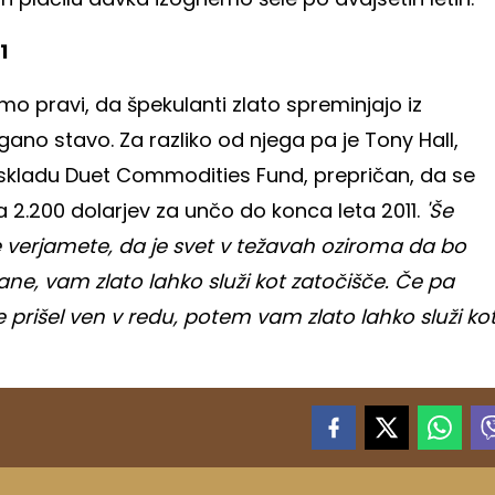
1
imo pravi, da špekulanti zlato spreminjajo iz
ano stavo. Za razliko od njega pa je Tony Hall,
u skladu Duet Commodities Fund, prepričan, da se
 2.200 dolarjev za unčo do konca leta 2011.
'Še
verjamete, da je svet v težavah oziroma da bo
ne, vam zlato lahko služi kot zatočišče. Če pa
e prišel ven v redu, potem vam zlato lahko služi ko