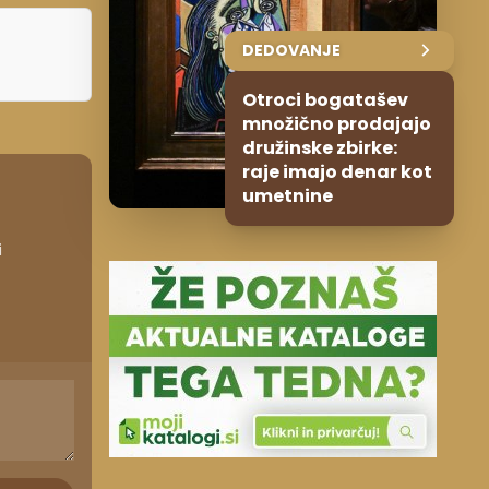
DEDOVANJE
Otroci bogatašev
množično prodajajo
družinske zbirke:
raje imajo denar kot
umetnine
i