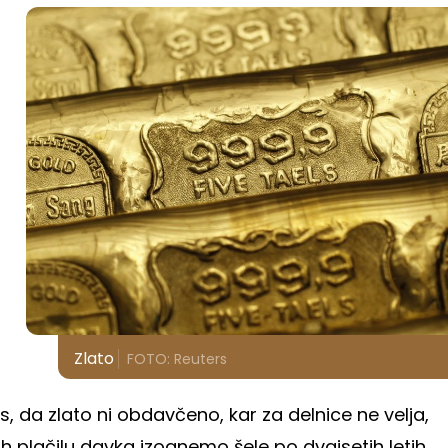
Zlato
FOTO: Reuters
, da zlato ni obdavčeno, kar za delnice ne velja,
jih plačilu davka izognemo šele po dvajsetih letih.