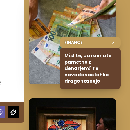
FINANCE
Mislite, da ravnate
pametno z
denarjem? Te
navade vas lahko
drago stanejo
t