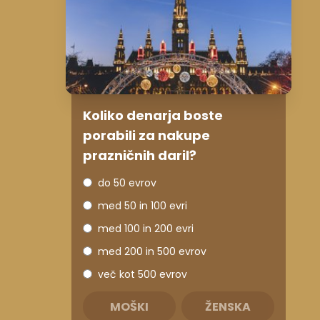
Koliko denarja boste
porabili za nakupe
prazničnih daril?
do 50 evrov
med 50 in 100 evri
med 100 in 200 evri
med 200 in 500 evrov
več kot 500 evrov
MOŠKI
ŽENSKA