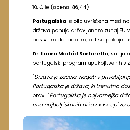
10. Čile (ocena: 86,44)
Portugalska
je bila uvrščena med naj
država ponuja državljanom zunaj EU v
pasivnim dohodkom, kot so pokojnine
Dr. Laura Madrid Sartoretto
, vodja 
portugalski program upokojitvenih vizu
"
Država je začela vlagati v privabljan
Portugalska je država, ki trenutno dos
pravi. "
Portugalska je najvarnejša drža
ena najbolj iskanih držav v Evropi za 