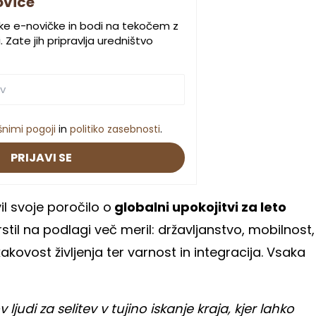
ovice
ske e-novičke in bodi na tekočem z
 Zate jih pripravlja uredništvo
šnimi pogoji
in
politiko zasebnosti
.
PRIJAVI SE
l svoje poročilo o
globalni upokojitvi za leto
stil na podlagi več meril: državljanstvo, mobilnost,
ovost življenja ter varnost in integracija. Vsaka
ljudi za selitev v tujino iskanje kraja, kjer lahko