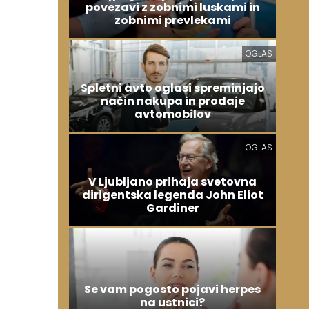
povezavi z zobnimi luskami in
zobnimi prevlekami
OGLAS
Spletni avto oglasi spreminjajo
način nakupa in prodaje
avtomobilov
OGLAS
V Ljubljano prihaja svetovna
dirigentska legenda John Eliot
Gardiner
Se vam pogosto pojavi herpes
na ustnici?