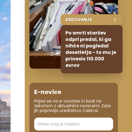
DEDOVANJE
Po smrti staršev
odprl predal, ki ga
nihče ni pogledal
desetletja - to mu je
prineslo 110.000
evrov
E-novice
Prijavi se na e-novičke in bodi na
tekočem z aktualnimi novicami. Zate
jih pripravlja uredništvo Cekin.si.