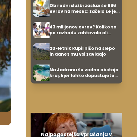
Ob redni službi zasluži še 866
evrov na mesec: začelo se je
povsem po naključju
43 milijonov evrov? Koliko so
po razhodu zahtevale ali
prejele partnerice športnih
zvezdnikov
20-letnik kupil hišo na slepo
in danes mu vsi zavidajo
Na Jadranu še vedno obstaja
kraj, kjer lahko dopustujete
poceni: nastanitev že od 10
evrov, kosilo za pet evrov
Najpogostejša vprašanja v