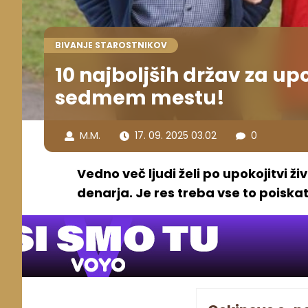
BIVANJE STAROSTNIKOV
10 najboljših držav za up
sedmem mestu!
M.M.
17. 09. 2025 03.02
0
Vedno več ljudi želi po upokojitvi ži
denarja. Je res treba vse to poiska