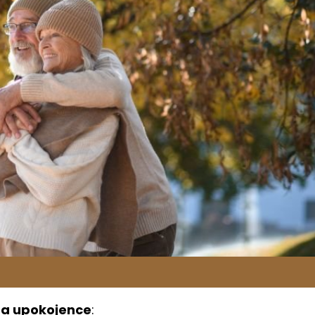
 za upokojence
: