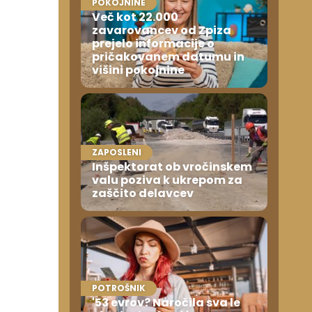
POKOJNINE
Več kot 22.000
zavarovancev od Zpiza
prejelo informacije o
pričakovanem datumu in
višini pokojnine
ZAPOSLENI
Inšpektorat ob vročinskem
valu poziva k ukrepom za
zaščito delavcev
POTROŠNIK
'53 evrov? Naročila sva le