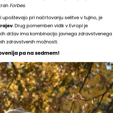
stran
Forbes
.
i upoštevajo pri načrtovanju selitve v tujino, je
krajev
. Drug pomemben vidik v Evropi je
skih držav ima kombinacijo javnega zdravstvenega
ih zdravstvenih možnosti.
lovenija pa na sedmem!