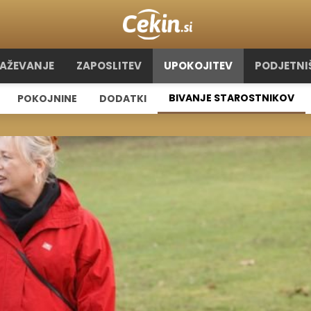
RAŽEVANJE
ZAPOSLITEV
UPOKOJITEV
PODJETNI
BIVANJE STAROSTNIKOV
POKOJNINE
DODATKI