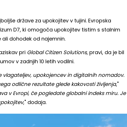
boljše države za upokojitev v tujini. Evropska
izum D7, ki omogoča upokojitev tistim s stalnim
 ali dohodek od najemnin.
raziskav pri
Global Citizen Solutions
, pravi, da je bil
mov v zadnjih 10 letih vodilni.
je vlagateljev, upokojencev in digitalnih nomadov.
ega odlične rezultate glede kakovosti življenja
,"
va v Evropi, če pogledate globalni indeks miru. Je
upokojitev
," dodaja.