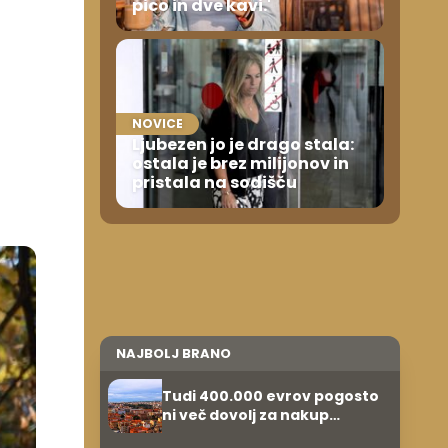
pico in dve kavi.'
NOVICE
Ljubezen jo je drago stala:
ostala je brez milijonov in
pristala na sodišču
NAJBOLJ BRANO
Tudi 400.000 evrov pogosto
ni več dovolj za nakup
stanovanja