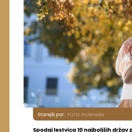
Starejši par
FOTO: Profimedia
Spodaj lestvica 10 najboljših držav