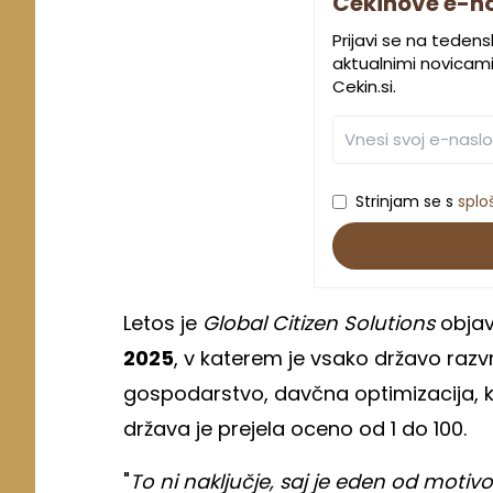
Cekinove e-n
Prijavi se na teden
aktualnimi novicami.
Cekin.si.
Strinjam se s
splo
Letos je
Global Citizen Solutions
objavi
2025
, v katerem je vsako državo razvr
gospodarstvo, davčna optimizacija, kak
država je prejela oceno od 1 do 100.
"
To ni naključje, saj je eden od motivov 