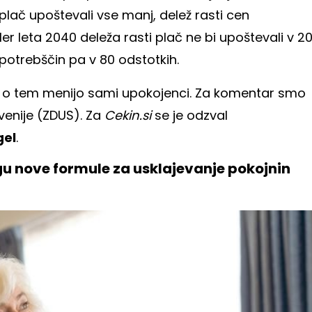
 plač upoštevali vse manj, delež rasti cen
kler leta 2040 deleža rasti plač ne bi upoštevali v 2
h potrebščin pa v 80 odstotkih.
kaj o tem menijo sami upokojenci. Za komentar smo
venije (ZDUS). Za
Cekin.si
se je odzval
gel
.
u nove formule za usklajevanje pokojnin