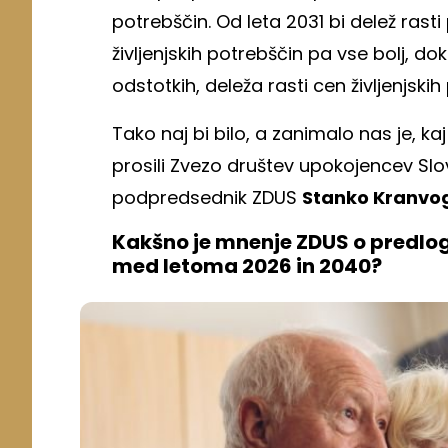
potrebščin. Od leta 2031 bi delež rasti
življenjskih potrebščin pa vse bolj, do
odstotkih, deleža rasti cen življenjski
Tako naj bi bilo, a zanimalo nas je, 
prosili Zvezo društev upokojencev Slo
podpredsednik ZDUS
Stanko Kranvo
Kakšno je mnenje ZDUS o predlog
med letoma 2026 in 2040?