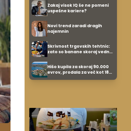
Zakaj visok IQ še ne pomeni
uspešne kariere?
Novi trend zaradi dragih
najemnin
Skrivnost trgovskih tehtnic:
zato so banane skoraj vedno
prve na seznamu
Hišo kupila za skoraj 90.000
evrov, prodala za več kot 18
milijonov evrov