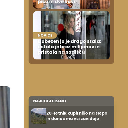
pico in dve kavi.'
0
NOVICE
Ljubezen jo je drago stala:
ostala je brez milijonov in
pristala na sodišču
NAJBOLJ BRANO
20-letnik kupil hišo na slepo
in danes mu vsi zavidajo