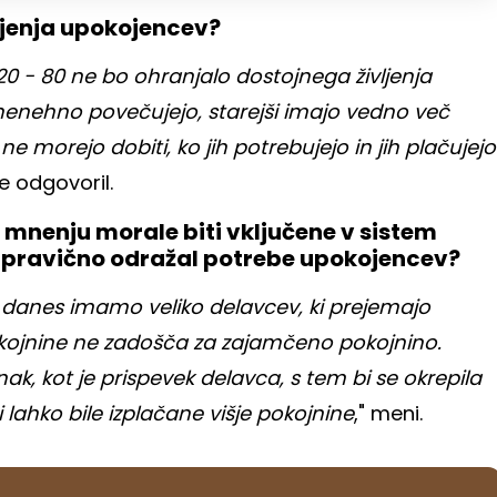
ljenja upokojencev?
0 - 80 ne bo ohranjalo dostojnega življenja
i nenehno povečujejo, starejši imajo vedno več
 ne morejo dobiti, ko jih potrebujejo in jih plačujejo
 je odgovoril.
nenju morale biti vključene v sistem
lj pravično odražal potrebe upokojencev?
e, danes imamo veliko delavcev, ki prejemajo
okojnine ne zadošča za zajamčeno pokojnino.
nak, kot je prispevek delavca, s tem bi se okrepila
 lahko bile izplačane višje pokojnine
," meni.