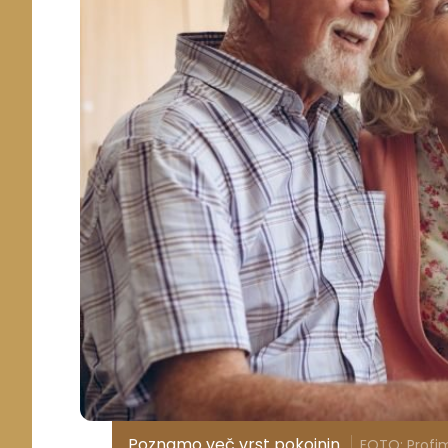
Poznamo več vrst pokojnin.
FOTO: Profi