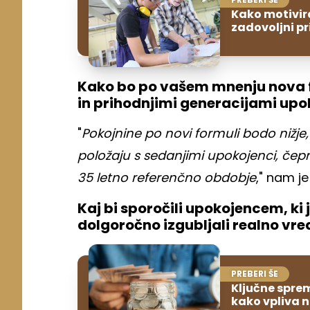
Kako motivira
zadovoljni pr
Kako bo po vašem mnenju nova f
in prihodnjimi generacijami up
"
Pokojnine po novi formuli bodo nižj
položaju s sedanjimi upokojenci, čepr
35 letno referenčno obdobje
," nam j
Kaj bi sporočili upokojencem, ki 
dolgoročno izgubljali realno vr
PREBERI ŠE
Ključne spre
kako vpliva 