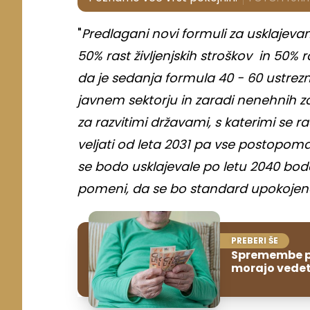
"
Predlagani novi formuli za usklajeva
50% rast življenjskih stroškov in 50%
da je sedanja formula 40 - 60 ustrez
javnem sektorju in zaradi nenehnih zah
za razvitimi državami, s katerimi se r
veljati od leta 2031 pa vse postopoma 
se bodo usklajevale po letu 2040 bodo
pomeni, da se bo standard upokojen
PREBERI ŠE
Spremembe pr
morajo vedet