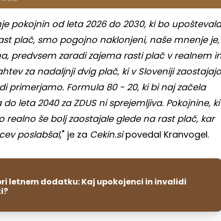
nje pokojnin od leta 2026 do 2030, ki bo upošteval
 rast plač, smo pogojno naklonjeni, naše mnenje je,
na, predvsem zaradi zajema rasti plač v realnem i
tev za nadaljnji dvig plač, ki v Sloveniji zaostajaj
adi primerjamo. Formula 80 - 20, ki bi naj začela
do leta 2040 za ZDUS ni sprejemljiva. Pokojnine, ki
 realno še bolj zaostajale glede na rast plač, kar
cev poslabšal
," je za
Cekin.si
povedal Kranvogel.
i letnem dodatku: Kaj upokojenci in invalidi
i?