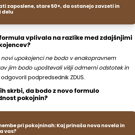
ti zaposlene, stare 50+, da ostanejo zavzeti in
i delu
ormula vplivala na razlike med zdajšnjimi
okojencev?
e, novi upokojenci ne bodo v enakopravnem
av jim bodo upoštevali višji odmerni odstotek in
e odgovoril podpredsednik ZDUS.
jih skrbi, da bodo z novo formulo
ednost pokojnin?
membe pri pokojninah: Kaj prinaša nova novela in
na vas?