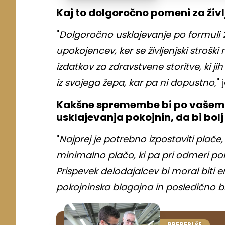
Kaj to dolgoročno pomeni za živ
"
Dolgoročno usklajevanje po formuli 2
upokojencev, ker se življenjski strošk
izdatkov za zdravstvene storitve, ki jih
iz svojega žepa, kar pa ni dopustno
,"
Kakšne spremembe bi po vašem m
usklajevanja pokojnin, da bi bo
"
Najprej je potrebno izpostaviti plač
minimalno plačo, ki pa pri odmeri p
Prispevek delodajalcev bi moral biti e
pokojninska blagajna in posledično bi
PREBERI ŠE