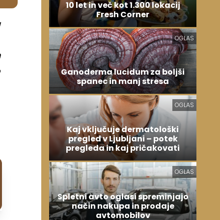
10 let in več kot 1.300 lokacij
Fresh Corner
a
OGLAS
n
o
Ganoderma lucidum za boljši
spanec in manj stresa
OGLAS
Kaj vključuje dermatološki
pregled v Ljubljani – potek
pregleda in kaj pričakovati
OGLAS
Spletni avto oglasi spreminjajo
način nakupa in prodaje
avtomobilov