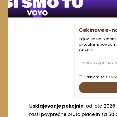
Cekinove e-n
Prijavi se na teden
aktualnimi novicami.
Cekin.si.
Strinjam se s
splo
Usklajevanje pokojnin
: od leta 2026
rasti povprečne bruto plače in za 50 