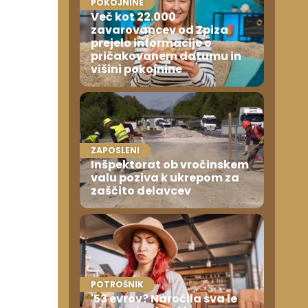
POKOJNINE
Več kot 22.000
zavarovancev od Zpiza
prejelo informacije o
pričakovanem datumu in
višini pokojnine
ZAPOSLENI
Inšpektorat ob vročinskem
valu poziva k ukrepom za
zaščito delavcev
POTROŠNIK
'53 evrov? Naročila sva le