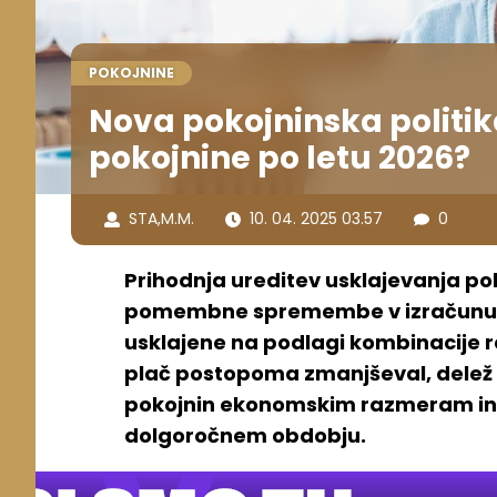
POKOJNINE
Nova pokojninska politik
pokojnine po letu 2026?
STA
,
M.M.
10. 04. 2025 03.57
0
Prihodnja ureditev usklajevanja po
pomembne spremembe v izračunu po
usklajene na podlagi kombinacije ras
plač postopoma zmanjševal, delež in
pokojnin ekonomskim razmeram in 
dolgoročnem obdobju.