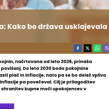
a: Kako bo država usklajevala
kojnin, načrtovana od leta 2026, prinaša
višanj. Do leta 2030 bodo pokojnine
ti plač in inflacije, nato pa se bo delež vpliva
flacije pa povečeval. Cilj je prilagoditev
ohranitev kupne moči upokojencev v