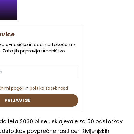
ovice
ske e-novičke in bodi na tekočem z
 Zate jih pripravlja uredništvo
šnimi pogoji
in
politiko zasebnosti
.
PRIJAVI SE
 do leta 2030 bi se usklajevale za 50 odstotkov
odstotkov povprečne rasti cen življenjskih