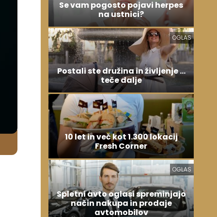
Se vam pogosto pojavi herpes
na ustnici?
OGLAS
Postali ste družina in življenje ...
teče dalje
10 let in več kot 1.300 lokacij
Fresh Corner
OGLAS
Spletni avto oglasi spreminjajo
način nakupa in prodaje
avtomobilov