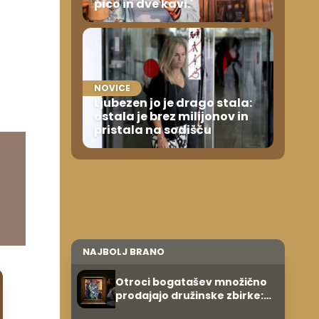
pico in dve kavi.'
NOVICE
Ljubezen jo je drago stala:
ostala je brez milijonov in
pristala na sodišču
NAJBOLJ BRANO
Otroci bogatašev množično
prodajajo družinske zbirke:
raje imajo denar kot