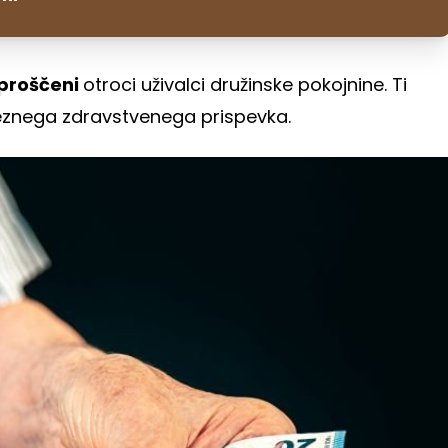
proščeni
otroci uživalci družinske pokojnine. Ti
bveznega zdravstvenega prispevka.