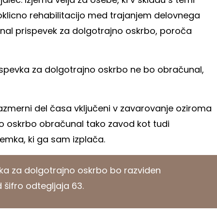
klicno rehabilitacijo med trajanjem delovnega
unal prispevek za dolgotrajno oskrbo, poroča
spevka za dolgotrajno oskrbo ne bo obračunal,
orazmerni del časa vključeni v zavarovanje oziroma
no oskrbo obračunal tako zavod kot tudi
jemka, ki ga sam izplača.
a za dolgotrajno oskrbo bo razviden
 šifro odtegljaja 63.