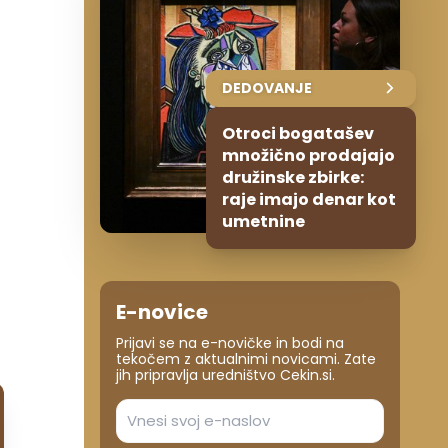
DEDOVANJE
Otroci bogatašev
množično prodajajo
družinske zbirke:
raje imajo denar kot
umetnine
E-novice
Prijavi se na e-novičke in bodi na
tekočem z aktualnimi novicami. Zate
jih pripravlja uredništvo Cekin.si.