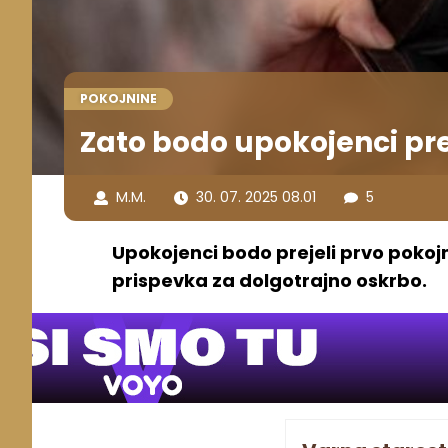
POKOJNINE
Zato bodo upokojenci prej
M.M.
30. 07. 2025 08.01
5
Upokojenci bodo prejeli prvo pokojn
prispevka za dolgotrajno oskrbo.