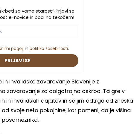
krbeti za varno starost? Prijavi se
rost e-novice in bodi na tekočem!
šnimi pogoji
in
politiko zasebnosti
.
PRIJAVI SE
o in invalidsko zavarovanje Slovenije z
 zavarovanje za dolgotrajno oskrbo. Ta gre v
h in invalidskih dajatev in se jim odtrga od zneska
 od svoje neto pokojnine, kar pomeni, da je višina
ne posameznika.
: