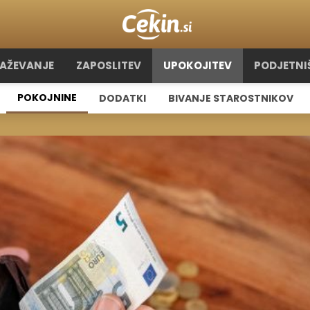
RAŽEVANJE
ZAPOSLITEV
UPOKOJITEV
PODJETNI
POKOJNINE
DODATKI
BIVANJE STAROSTNIKOV