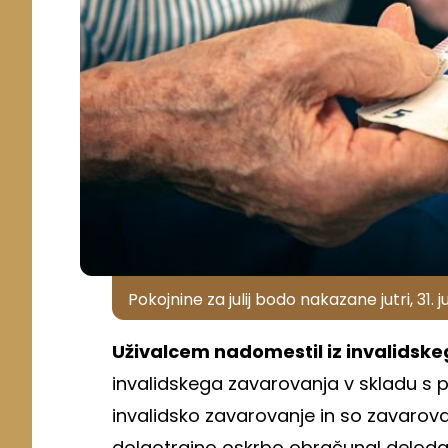
Pokojnine za julij bodo nakazane jutri, 31. ju
Uživalcem nadomestil iz invalidsk
invalidskega zavarovanja v skladu s pr
invalidsko zavarovanje in so zavarov
dolgotrajno oskrbo obračunal delodaja