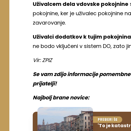
Uživalcem dela vdovske pokojnine
pokojnine, ker je uživalec pokojnine n
zavarovanje.
Uživalci dodatkov k tujim pokojnin
ne bodo vključeni v sistem DO, zato 
Vir: ZPIZ
Se vam zdijo informacije pomembne? 
prijatelji!
Najbolj brane novice:
PREBERI ŠE
'To je katast