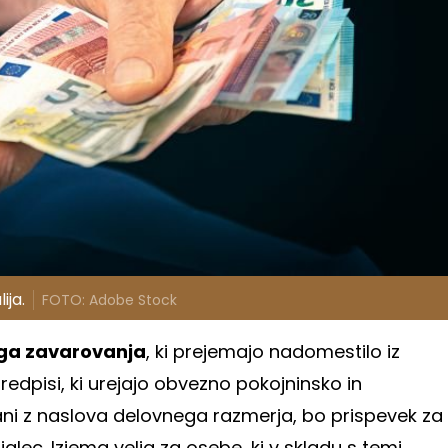
lija.
FOTO: Adobe Stock
ega zavarovanja
, ki prejemajo nadomestilo iz
edpisi, ki urejajo obvezno pokojninsko in
ani z naslova delovnega razmerja, bo prispevek za
lec. Izjema velja za osebe, ki v skladu s temi