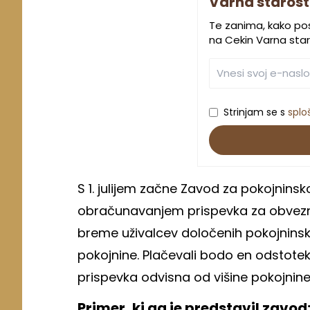
Varna starost
Te zanima, kako pos
na Cekin Varna sta
Strinjam se s
splo
S 1. julijem začne Zavod za pokojninsk
obračunavanjem prispevka za obvezno
breme uživalcev določenih pokojninski
pokojnine. Plačevali bodo en odstotek
prispevka odvisna od višine pokojni
Primer, ki ga je predstavil zavod