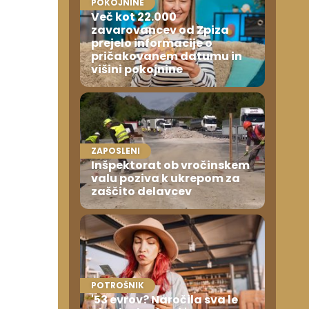
POKOJNINE
Več kot 22.000
zavarovancev od Zpiza
prejelo informacije o
pričakovanem datumu in
višini pokojnine
ZAPOSLENI
Inšpektorat ob vročinskem
valu poziva k ukrepom za
zaščito delavcev
POTROŠNIK
'53 evrov? Naročila sva le