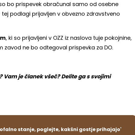
so bo prispevek obračunal samo od osebne
a tej podlagi prijavljen v obvezno zdravstveno
am
, ki so prijavljeni v OZZ iz naslova tuje pokojnine,
jim zavod ne bo odtegoval prispevka za DO.
Vam je članek všeč? Delite ga s svojimi
rofalno stanje, poglejte, kakšni gostje prihajajo'