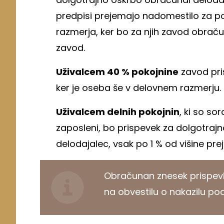
predpisi prejemajo nadomestilo za po
razmerja, ker bo za njih zavod obrač
zavod.
Uživalcem 40 % pokojnine
zavod pri
ker je oseba še v delovnem razmerju.
Uživalcem delnih pokojnin
, ki so s
zaposleni, bo prispevek za dolgotraj
delodajalec, vsak po 1 % od višine pre
Obračunan znesek prispevk
na obvestilu o nakazilu pod