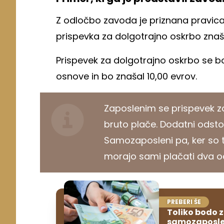
Z odločbo zavoda je priznana pravica 
prispevka za dolgotrajno oskrbo znaš
Prispevek za dolgotrajno oskrbo se bo 
osnove in bo znašal 10,00 evrov.
Zaposlenim se prispevek z
bruto plače. Dodatni odsto
Samozaposleni pa, ker so t
morajo sami plačati dva o
PREBERI ŠE
Toliko bodo z
samozaposle