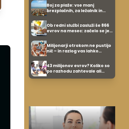
umetnine
Boj za plaže: vse manj
brezplačnih, za ležalnik in
senčnik tudi več kot 40 evrov
Ob redni službi zasluži še 866
evrov na mesec: začelo se je
povsem po naključju
Milijonarji otrokom ne pustijo
nič – in razlog vas lahko
preseneti
43 milijonov evrov? Koliko so
po razhodu zahtevale ali
prejele partnerice športnih
zvezdnikov