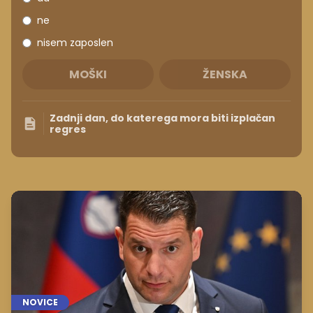
ne
nisem zaposlen
MOŠKI
ŽENSKA
Zadnji dan, do katerega mora biti izplačan
regres
NOVICE