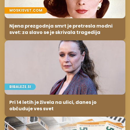
MOSKISVET.COM
Njena prezgodnja smrt je pretresla modni
svet: za slavo se je skrivala tragedija
BIBALEZE.SI
Pri 14 letih je živela na ulici, danes jo
občuduje ves svet