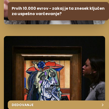
Prvih 10.000 evrov - zakaj je ta znesek ključen
za uspešno varčevanje?
DEDOVANJE