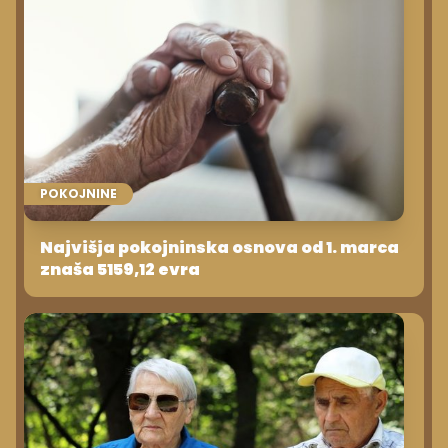
POKOJNINE
Najvišja pokojninska osnova od 1. marca
znaša 5159,12 evra