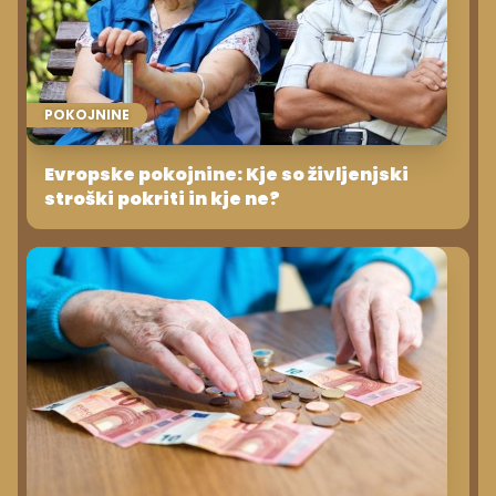
POKOJNINE
Evropske pokojnine: Kje so življenjski
stroški pokriti in kje ne?