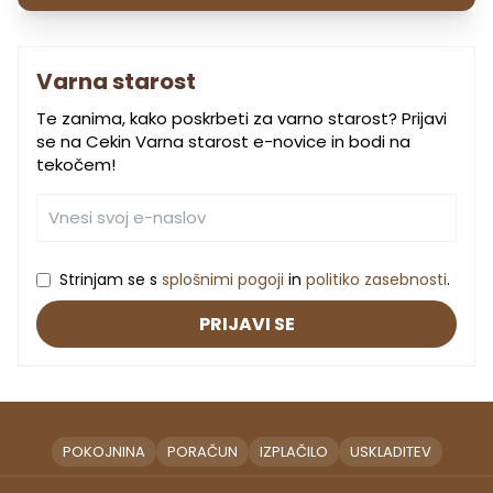
Varna starost
Te zanima, kako poskrbeti za varno starost? Prijavi
se na Cekin Varna starost e-novice in bodi na
tekočem!
Strinjam se s
splošnimi pogoji
in
politiko zasebnosti
.
PRIJAVI SE
POKOJNINA
PORAČUN
IZPLAČILO
USKLADITEV