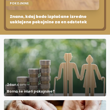
POKOJNINE
Znano, kdaj bodo izplačane izredno
usklajene pokojnine za en odstotek
24ur.com
Bomo še imeli pokojnine?