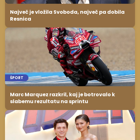
Največ je vložila Svoboda, največ pa dobila
Resnica
ŠPORT
Marc Marquez razkril, kaj je botrovalo k
slabemu rezultatu na sprintu