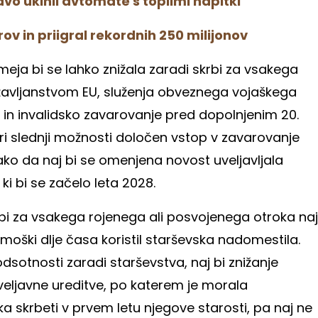
vo ukinil avtomate s toplimi napitki
vrov in priigral rekordnih 250 milijonov
eja bi se lahko znižala zaradi skrbi za vsakega
žavljanstvom EU, služenja obveznega vojaškega
 in invalidsko zavarovanje pred dopolnjenim 20.
 pri slednji možnosti določen vstop v zavarovanje
tako da naj bi se omenjena novost uveljavljala
 bi se začelo leta 2028.
rbi za vsakega rojenega ali posvojenega otroka naj
 moški dlje časa koristil starševska nadomestila.
odsotnosti zaradi starševstva, naj bi znižanje
z veljavne ureditve, po katerem je morala
 skrbeti v prvem letu njegove starosti, pa naj ne