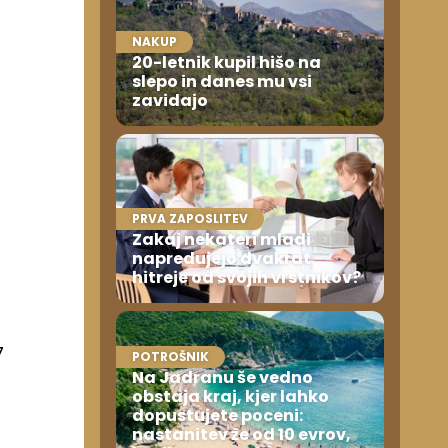
NAKUP
20-letnik kupil hišo na
slepo in danes mu vsi
zavidajo
PRVA ZAPOSLITEV
Zakaj nekateri mladi
napredujejo dvakrat
hitreje od svojih vrstnikov?
7
POTROŠNIK
Na Jadranu še vedno
obstaja kraj, kjer lahko
dopustujete poceni:
nastanitev že od 10 evrov,