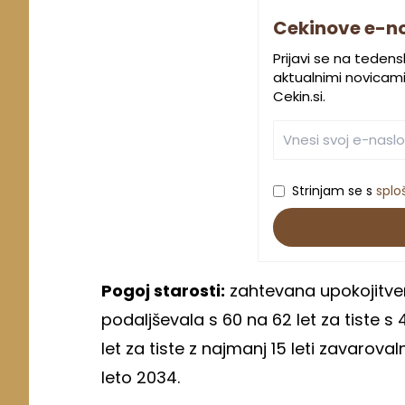
Cekinove e-n
Prijavi se na teden
aktualnimi novicami.
Cekin.si.
Strinjam se s
splo
Pogoj starosti:
zahtevana upokojitven
podaljševala s 60 na 62 let za tiste s
let za tiste z najmanj 15 leti zavarov
leto 2034.