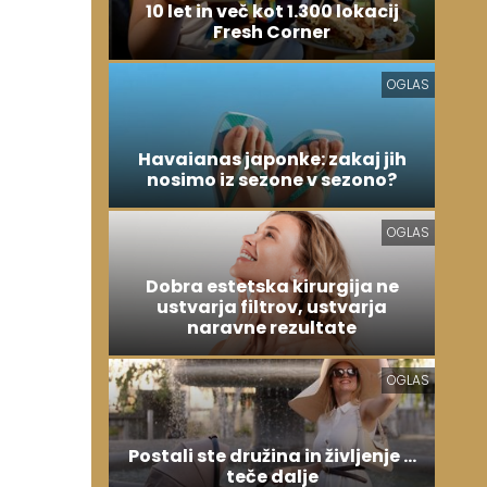
10 let in več kot 1.300 lokacij
Fresh Corner
OGLAS
Havaianas japonke: zakaj jih
nosimo iz sezone v sezono?
OGLAS
Dobra estetska kirurgija ne
ustvarja filtrov, ustvarja
naravne rezultate
OGLAS
Postali ste družina in življenje ...
teče dalje