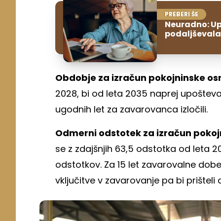
PREBERI ŠE
Neuradno: Up
podaljševala
Obdobje za izračun pokojninske os
2028, bi od leta 2035 naprej upošteva
ugodnih let za zavarovanca izločili.
Odmerni odstotek za izračun pokoj
se z zdajšnjih 63,5 odstotka od leta 
odstotkov. Za 15 let zavarovalne dobe
vključitve v zavarovanje pa bi prišteli