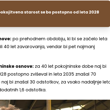
okojitvena starost se bo postopno od leta 2028
nove:
po prehodnem obdobju, ki bi se začelo leta
li 40 let zavarovanja, vendar bi pet najmanj
ninske osnove:
za 40 let pokojninske dobe naj bi
2028 postopno zviševal in leta 2035 znašal 70
 naj bi znašal 30 odstotkov, za vsako nadaljnje let
 dodatnih 1,6 odstotka.