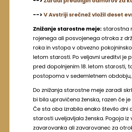
-->
Zaradi predolgih odmorov za ka
-->
V Avstriji srečnež vložil deset e
Znižanje starostne meje:
starostna m
rojenega ali posvojenega otroka z dr
roka in vstopa v obvezno pokojninsko
letom starosti. Po veljavni ureditvi je
pred dopolnjenim 18. letom starosti, 
postopoma v sedemletnem obdobju, ki
Do znižanja starostne meje zaradi sk
bi bila upravičena ženska, razen če je
Če sta oba izrabila enako število dni 
starosti uveljavljala ženska. Pogoja i
zavarovanka ali zavarovanec za otroka