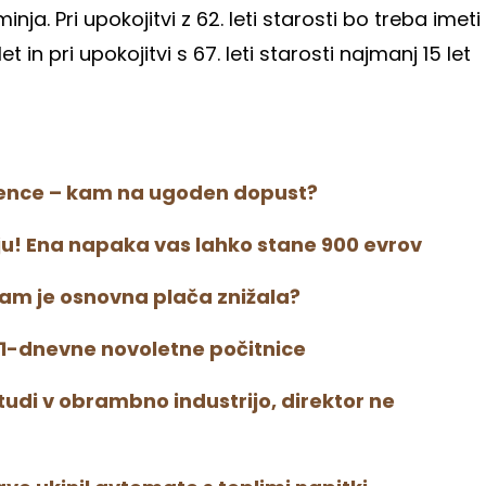
nja. Pri upokojitvi z 62. leti starosti bo treba imeti
in pri upokojitvi s 67. leti starosti najmanj 15 let
ojence – kam na ugoden dopust?
ju! Ena napaka vas lahko stane 900 evrov
 vam je osnovna plača znižala?
11-dnevne novoletne počitnice
e tudi v obrambno industrijo, direktor ne
a