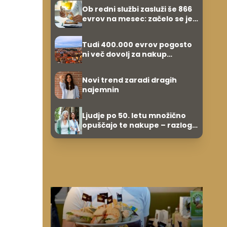
zvezdnikov
Ob redni službi zasluži še 866
evrov na mesec: začelo se je
povsem po naključju
Tudi 400.000 evrov pogosto
ni več dovolj za nakup
stanovanja
Novi trend zaradi dragih
najemnin
Ljudje po 50. letu množično
opuščajo te nakupe – razlog
je presenetljiv