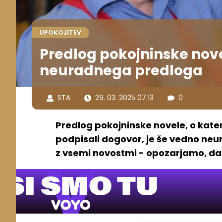
UPOKOJITEV
Predlog pokojninske nove
neuradnega predloga
STA
29. 03. 2025 07.13
0
Predlog pokojninske novele, o kate
podpisali dogovor, je še vedno ne
z vsemi novostmi - opozarjamo, da