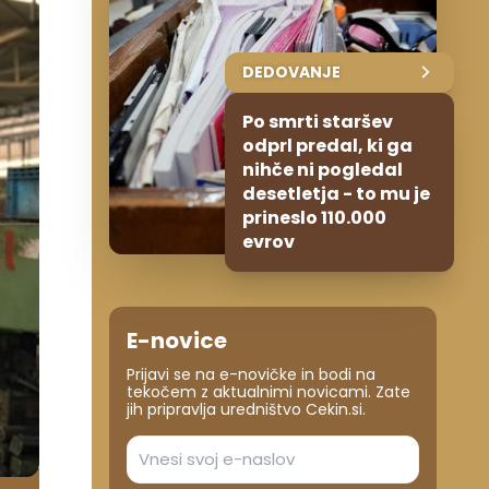
DEDOVANJE
Po smrti staršev
odprl predal, ki ga
nihče ni pogledal
desetletja - to mu je
prineslo 110.000
evrov
E-novice
Prijavi se na e-novičke in bodi na
tekočem z aktualnimi novicami. Zate
jih pripravlja uredništvo Cekin.si.