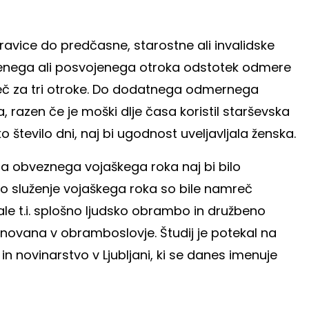
pravice do predčasne, starostne ali invalidske
ojenega ali posvojenega otroka odstotek odmere
več za tri otroke. Do dodatnega odmernega
, razen če je moški dlje časa koristil starševska
 število dni, naj bi ugodnost uveljavljala ženska.
ja obveznega vojaškega roka naj bi bilo
 služenje vojaškega roka so bile namreč
ale t.i. splošno ljudsko obrambo in družbeno
enovana v obramboslovje. Študij je potekal na
 in novinarstvo v Ljubljani, ki se danes imenuje