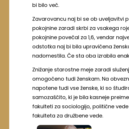
bi bilo več.
Zavarovancu naj bi se ob uveljavitvi 
pokojnine zaradi skrbi za vsakega r
pokojnine povečal za 1,6, vendar naj
odstotka naj bi bila upravičena ženska
nadomestila. Če sta oba izrabila enako
Znižanje starostne meje zaradi služen
omogočeno tudi ženskam. Na obvezno
napotene tudi vse ženske, ki so študir
samozaščito, ki je bila kasneje preim
fakulteti za sociologijo, politične vede
fakulteta za družbene vede.