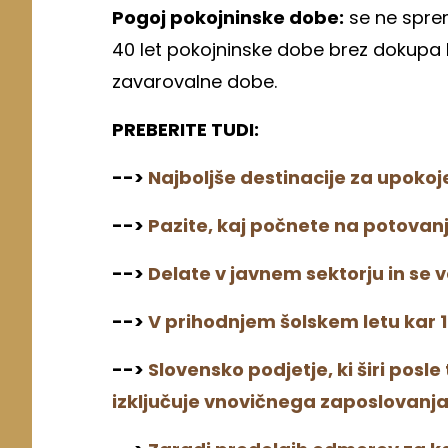
Pogoj pokojninske dobe:
se ne spremi
40 let pokojninske dobe brez dokupa let 
zavarovalne dobe.
PREBERITE TUDI:
-->
Najboljše destinacije za upok
-->
Pazite, kaj počnete na potovan
-->
Delate v javnem sektorju in se
-->
V prihodnjem šolskem letu kar 
-->
Slovensko podjetje, ki širi posl
izključuje vnovičnega zaposlovanj