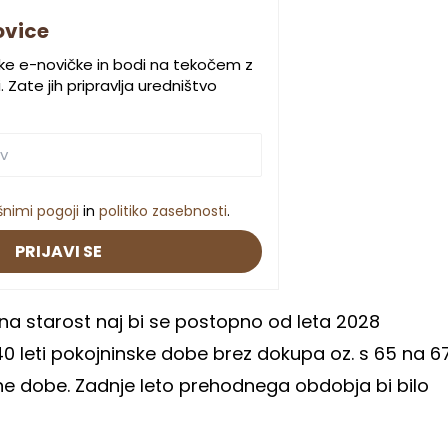
ovice
ske e-novičke in bodi na tekočem z
 Zate jih pripravlja uredništvo
šnimi pogoji
in
politiko zasebnosti
.
PRIJAVI SE
a starost naj bi se postopno od leta 2028
 40 leti pokojninske dobe brez dokupa oz. s 65 na 6
alne dobe. Zadnje leto prehodnega obdobja bi bilo