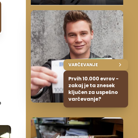
VARČEVANJE
Prvih 10.000 evrov -
zakaj je ta znesek
ključen za uspešno
varčevanje?
o