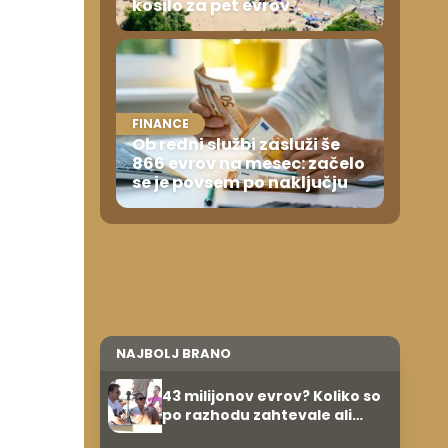
kosilo za pet evrov
FINANCE
Ob redni službi zasluži še
866 evrov na mesec: začelo
se je povsem po naključju
NAJBOLJ BRANO
43 milijonov evrov? Koliko so
po razhodu zahtevale ali
prejele partnerice športnih