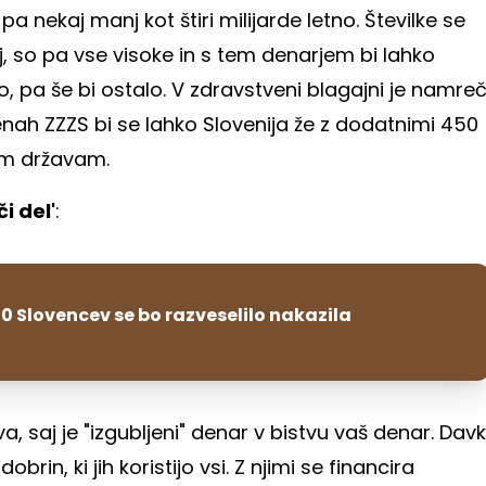
 nekaj manj kot štiri milijarde letno. Številke se
ij, so pa vse visoke in s tem denarjem bi lahko
vo, pa še bi ostalo. V zdravstveni blagajni je namre
ocenah ZZZS bi se lahko Slovenija že z dodatnimi 450
jšim državam.
i del'
:
0 Slovencev se bo razveselilo nakazila
a, saj je "izgubljeni" denar v bistvu vaš denar. Davk
in, ki jih koristijo vsi. Z njimi se financira