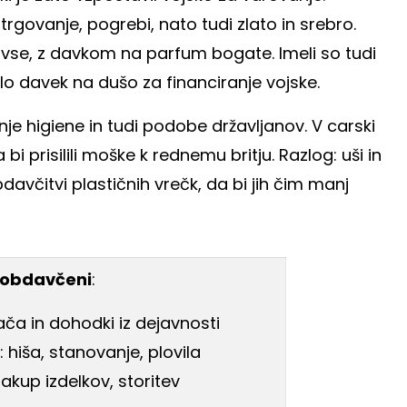
, trgovanje, pogrebi, nato tudi zlato in srebro.
 vse, z davkom na parfum bogate. Imeli so tudi
lo davek na dušo za financiranje vojske.
šanje higiene in tudi podobe državljanov. V carski
bi prisilili moške k rednemu britju. Razlog: uši in
davčitvi plastičnih vrečk, da bi jih čim manj
o obdavčeni
:
ča in dohodki iz dejavnosti
hiša, stanovanje, plovila
akup izdelkov, storitev