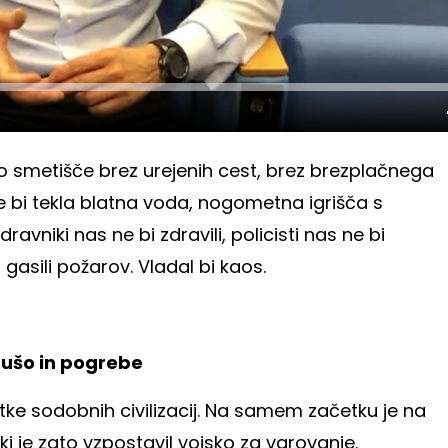
iko smetišče brez urejenih cest, brez brezplačnega
ipe bi tekla blatna voda, nogometna igrišča s
ravniki nas ne bi zdravili, policisti nas ne bi
 bi gasili požarov. Vladal bi kaos.
dušo in pogrebe
e sodobnih civilizacij. Na samem začetku je na
ki je zato vzpostavil vojsko za varovanje.