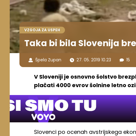
VZGOJA ZA USPEH
Taka bi bila Slovenija b
Špela Zupan
27. 05. 2019 10.23
15
V Sloveniji je osnovno šolstvo brezp
plačati 4000 evrov šolnine letno oz
Slovenci po ocenah avstrijskega ek