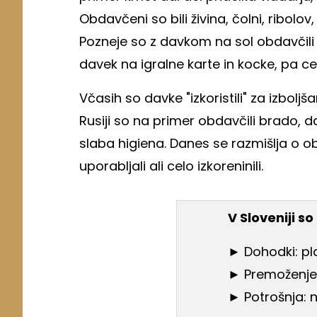
Obdavčeni so bili živina, čolni, ribolov
Pozneje so z davkom na sol obdavčili
davek na igralne karte in kocke, pa ce
Včasih so davke "izkoristili" za izbolj
Rusiji so na primer obdavčili brado, da 
slaba higiena. Danes se razmišlja o ob
uporabljali ali celo izkoreninili.
V Sloveniji s
► Dohodki: pla
► Premoženje: 
► Potrošnja: n