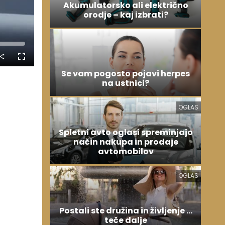
Akumulatorsko ali električno
orodje – kaj izbrati?
Celozaslonski
način
Se vam pogosto pojavi herpes
na ustnici?
OGLAS
Spletni avto oglasi spreminjajo
način nakupa in prodaje
avtomobilov
OGLAS
Postali ste družina in življenje ...
teče dalje