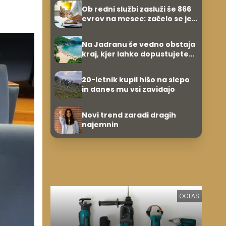
Ob redni službi zasluži še 866
evrov na mesec: začelo se je
povsem po naključju
Na Jadranu še vedno obstaja
kraj, kjer lahko dopustujete
poceni: nastanitev že od 10
evrov, kosilo za pet evrov
20-letnik kupil hišo na slepo
in danes mu vsi zavidajo
Novi trend zaradi dragih
najemnin
OGLAS