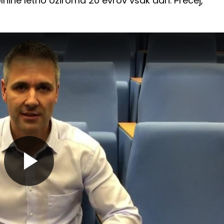
olnine letno oziroma 20 evrov vsak dan. Precej,
Predvajaj