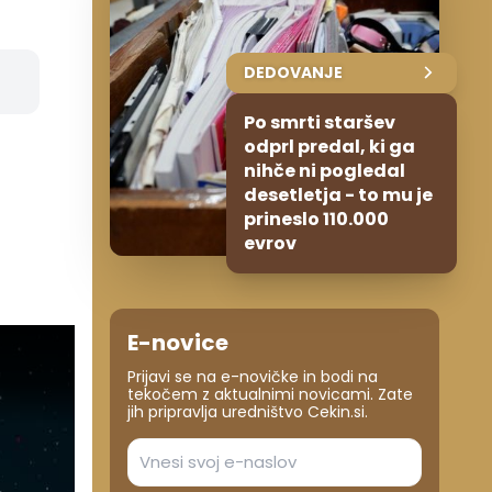
DEDOVANJE
Po smrti staršev
odprl predal, ki ga
nihče ni pogledal
desetletja - to mu je
prineslo 110.000
evrov
E-novice
Prijavi se na e-novičke in bodi na
tekočem z aktualnimi novicami. Zate
jih pripravlja uredništvo Cekin.si.