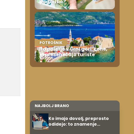
pogodbo?
POTROŠNIK
To poletje v Črni gori: cene,
ki presenečajo turiste
NAJBOLJ BRANO
Ko imajo dovolj, preprosto
odidejo: to znamenje
najpogosteje da odpoved