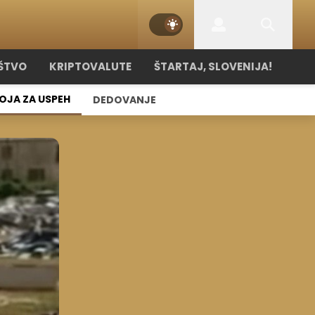
ŠTVO
KRIPTOVALUTE
ŠTARTAJ, SLOVENIJA!
OJA ZA USPEH
DEDOVANJE