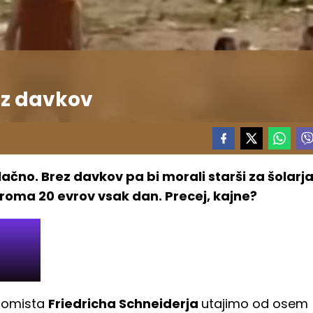
rez davkov
lačno. Brez davkov pa bi morali starši za šolarj
iroma 20 evrov vsak dan. Precej, kajne?
onomista
Friedricha Schneiderja
utajimo od osem