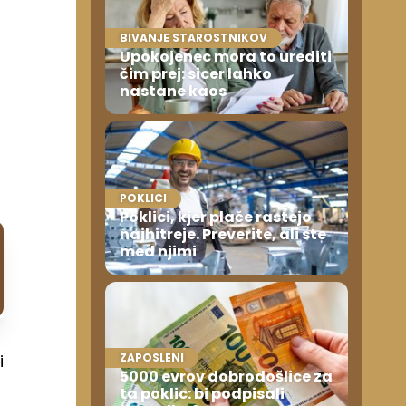
BIVANJE STAROSTNIKOV
Upokojenec mora to urediti
č
čim prej: sicer lahko
nastane kaos
POKLICI
Poklici, kjer plače rastejo
najhitreje. Preverite, ali ste
med njimi
i
ZAPOSLENI
5000 evrov dobrodošlice za
ta poklic: bi podpisali