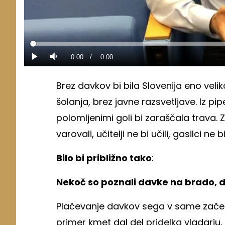
Loaded
:
0%
Current
0:00
/
Duration
0:00
Predvajaj
Tiho
Time
Brez davkov bi bila Slovenija eno vel
šolanja, brez javne razsvetljave. Iz p
polomljenimi goli bi zaraščala trava. Zd
varovali, učitelji ne bi učili, gasilci ne
Bilo bi približno tako
:
Nekoč so poznali davke na brado, 
Plačevanje davkov sega v same začetk
primer kmet dal del pridelka vladarju, 