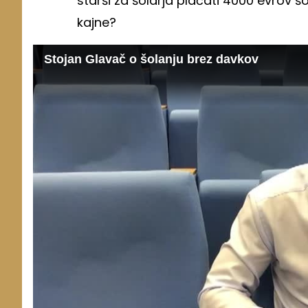
starši za šolarja plačati 4000 evrov š
kajne?
Stojan Glavač o šolanju brez davkov