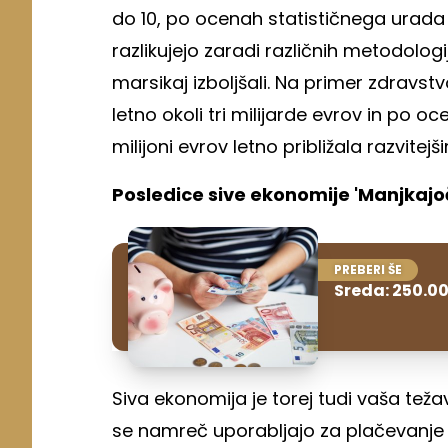
do 10, po ocenah statističnega urada pa
razlikujejo zaradi različnih metodolog
marsikaj izboljšali. Na primer zdravst
letno okoli tri milijarde evrov in po 
milijoni evrov letno približala razvite
Posledice sive ekonomije 'Manjkajoč
PREBERI ŠE
Sreda: 250.00
Siva ekonomija je torej tudi vaša težav
se namreč uporabljajo za plačevanje dobr