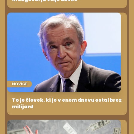
NOVICE
To je človek, ki je v enem dnevu ostal brez
milijard