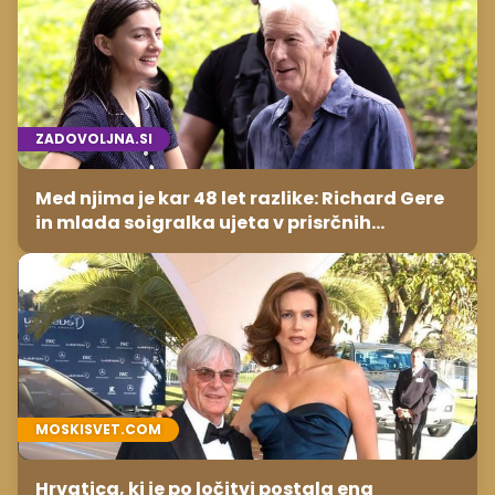
ZADOVOLJNA.SI
Med njima je kar 48 let razlike: Richard Gere
in mlada soigralka ujeta v prisrčnih
trenutkih
MOSKISVET.COM
Hrvatica, ki je po ločitvi postala ena