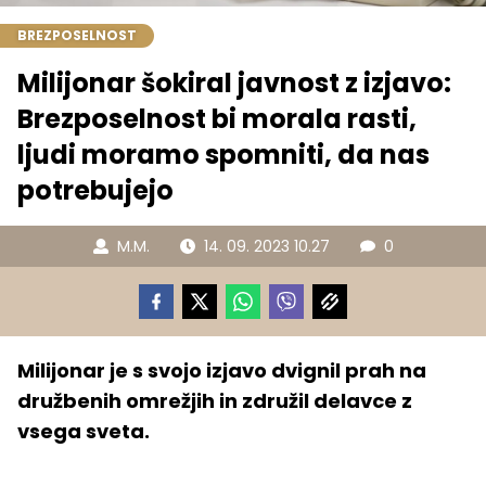
BREZPOSELNOST
Milijonar šokiral javnost z izjavo:
Brezposelnost bi morala rasti,
ljudi moramo spomniti, da nas
potrebujejo
M.M.
14. 09. 2023 10.27
0
Milijonar je s svojo izjavo dvignil prah na
družbenih omrežjih in združil delavce z
vsega sveta.