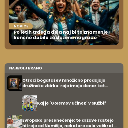
NOVICE
Po letih trdega dela naj bi to znamenje
končno dobilo zasluženo nagrado
NAJBOLJ BRANO
Otroci bogatašev množično prodajajo
družinske zbirke: raje imajo denar kot
umetnine
Kaj je 'Golemov učinek' v službi?
Evropsko presenečenje: te države rastejo
hitreje od Nemčije, nekatere celo večkrat