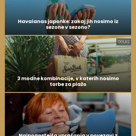
Havaianas japonke: zakaj jih nosimo iz
sezone v sezono?
OGLAS
3 modne kombinacije, v katerih nosimo
torbe za plažo
Najpogostejša vprašanja v povezavi z