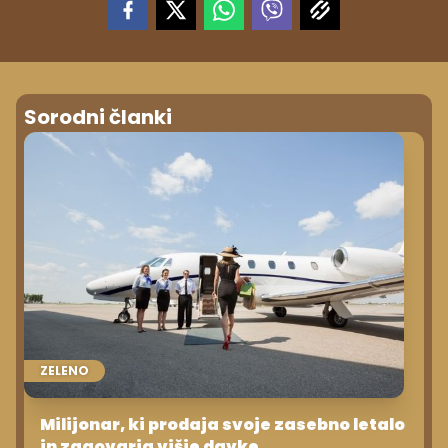
Sorodni članki
ZELENO
Milijonar, ki prodaja svoje zasebno letalo
in zagovarja višje davke