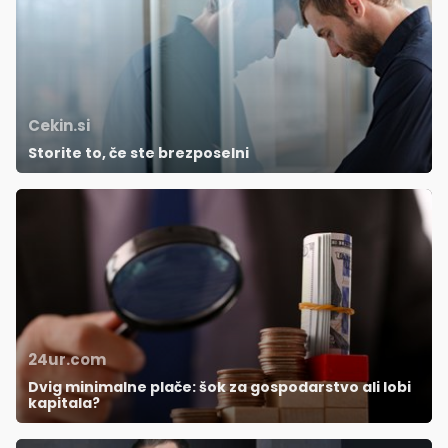
Cekin.si
Storite to, če ste brezposelni
24ur.com
Dvig minimalne plače: šok za gospodarstvo ali lobi
kapitala?