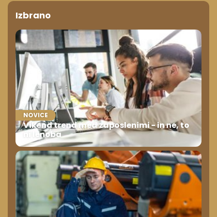
Izbrano
NOVICE
Vikend trend med zaposlenimi - in ne, to
ni lenoba