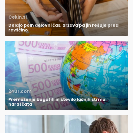
Cekin.si
Delajo poln delovni čas, država pa jih rešuje pred
revščino
24ur.com
Premoženje bogatih in število lačnih strmo
naraščata