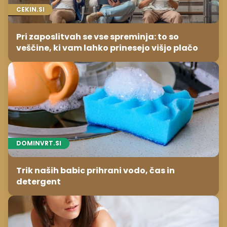
CEKIN.SI
Pri zaposlitvah se vse spreminja: to so
veščine, ki vam lahko prinesejo višjo plačo
DOMINVRT.SI
Trik naših babic prihrani vodo, čas in
detergent