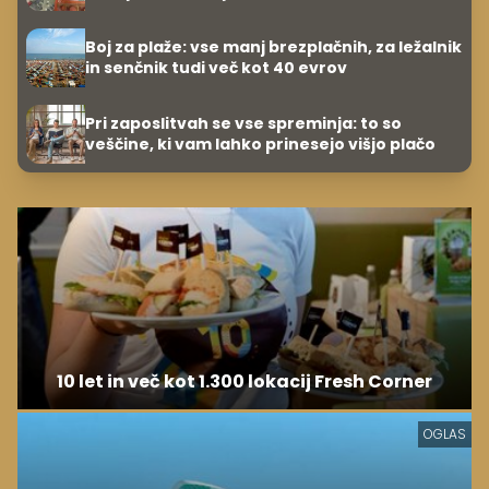
hitreje
Boj za plaže: vse manj brezplačnih, za ležalnik
in senčnik tudi več kot 40 evrov
Pri zaposlitvah se vse spreminja: to so
veščine, ki vam lahko prinesejo višjo plačo
10 let in več kot 1.300 lokacij Fresh Corner
OGLAS