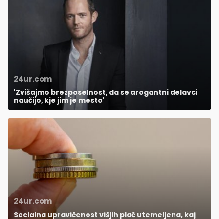
24ur.com
'Zvišajmo brezposelnost, da se arogantni delavci
naučijo, kje jim je mesto'
24ur.com
Socialna upravičenost višjih plač utemeljena, kaj