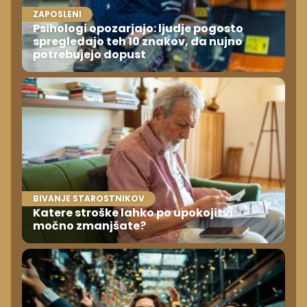
ZAPOSLENI
Psihologi opozarjajo: ljudje pogosto
spregledajo teh 10 znakov, da nujno
potrebujejo dopust
BIVANJE STAROSTNIKOV
Katere stroške lahko po upokojitvi
močno zmanjšate?