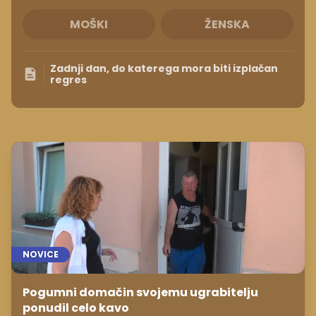
MOŠKI
ŽENSKA
Zadnji dan, do katerega mora biti izplačan
regres
NOVICE
Pogumni domačin svojemu ugrabitelju
ponudil celo kavo