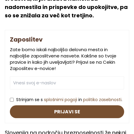
nadomestila in prispevke do upokojitve, pa
so se znižala za več kot tretjino.
Zaposlitev
Zate bomo iskali najboljša delovna mesta in
najboljše zaposlitvene nasvete. Kakšne so tvoje
pravice in kako jih uveljavljati? Prijavi se na Cekin
Zaposlitev e-novice!
Strinjam se s
splošnimi pogoji
in
politiko zasebnosti
.
PRIJAVI SE
Slovenija na področju brezposelnosti že nekaj