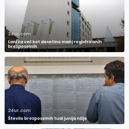
24ur.com
Lani za več kot desetino manj registriranih
brezposelnih
24ur.com
Število brezposelnih tudi junija nižje