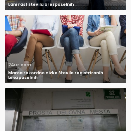
Lani rast števila brezposelnih
24ur.com
Marca rekordno nizko število registriranih
brezposelnih