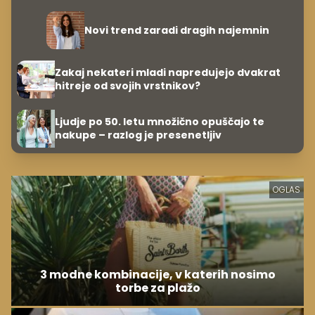
evrov, kosilo za pet evrov
Novi trend zaradi dragih najemnin
Zakaj nekateri mladi napredujejo dvakrat
hitreje od svojih vrstnikov?
Ljudje po 50. letu množično opuščajo te
nakupe – razlog je presenetljiv
OGLAS
3 modne kombinacije, v katerih nosimo
torbe za plažo