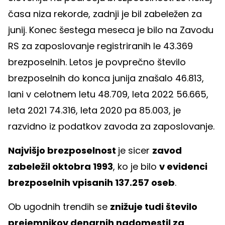
časa niza rekorde, zadnji je bil zabeležen za
junij. Konec šestega meseca je bilo na Zavodu
RS za zaposlovanje registriranih le 43.369
brezposelnih. Letos je povprečno število
brezposelnih do konca junija znašalo 46.813,
lani v celotnem letu 48.709, leta 2022 56.665,
leta 2021 74.316, leta 2020 pa 85.003, je
razvidno iz podatkov zavoda za zaposlovanje.
Najvišjo brezposelnost
je sicer
zavod
zabeležil oktobra 1993
, ko je bilo
v evidenci
brezposelnih vpisanih 137.257 oseb
.
Ob ugodnih trendih se
znižuje tudi število
prejemnikov denarnih nadomestil za