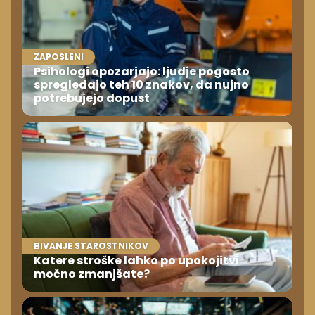
ZAPOSLENI
Psihologi opozarjajo: ljudje pogosto
spregledajo teh 10 znakov, da nujno
potrebujejo dopust
BIVANJE STAROSTNIKOV
Katere stroške lahko po upokojitvi
močno zmanjšate?