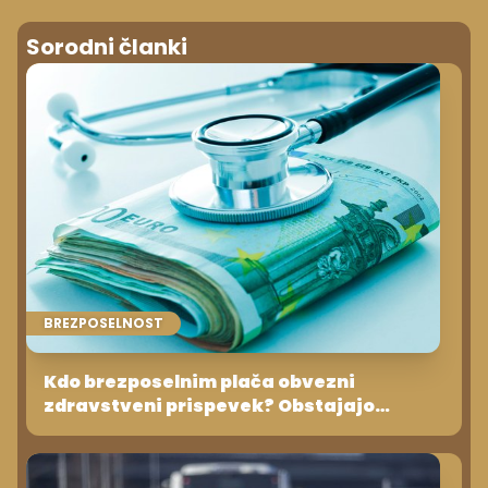
Sorodni članki
BREZPOSELNOST
Kdo brezposelnim plača obvezni
zdravstveni prispevek? Obstajajo
različne možnosti