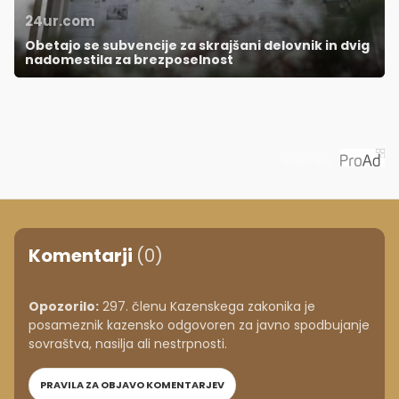
24ur.com
Obetajo se subvencije za skrajšani delovnik in dvig
nadomestila za brezposelnost
Priporoča
Komentarji
(0)
Opozorilo:
297. členu Kazenskega zakonika je
posameznik kazensko odgovoren za javno spodbujanje
sovraštva, nasilja ali nestrpnosti.
PRAVILA ZA OBJAVO KOMENTARJEV