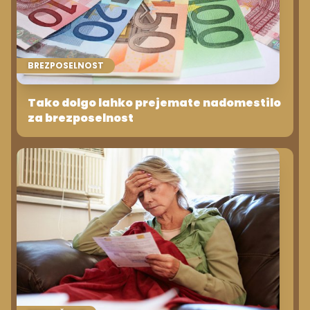
BREZPOSELNOST
Tako dolgo lahko prejemate nadomestilo
za brezposelnost