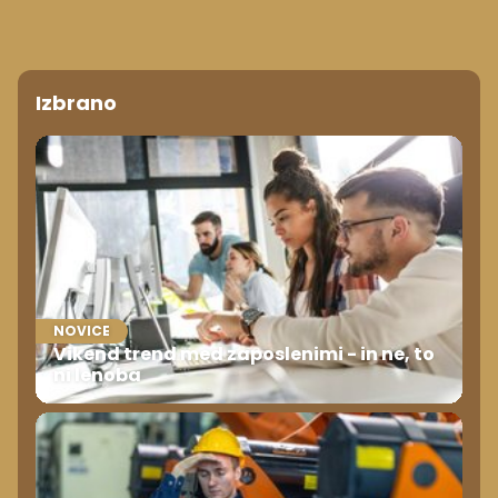
Izbrano
NOVICE
Vikend trend med zaposlenimi - in ne, to
ni lenoba