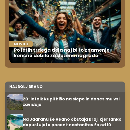
NOVICE
Po letih trdega dela naj bi to znamenje
končno dobilo zasluženo nagrado
NAJBOLJ BRANO
20-letnik kupil hišo na slepo in danes mu vsi
zavidajo
Na Jadranu še vedno obstaja kraj, kjer lahko
dopustujete poceni: nastanitev že od 10