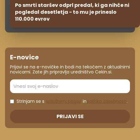
Po smrti staršev odprl predal, ki ga nihče ni
pogledal desetletja - to mu je prineslo
110.000 evrov
E-novice
Prijavi se na e-novičke in bodi na tekočem z aktualnimi
novicami. Zate jih pripravlja uredništvo Cekin.si.
Strinjam se s
splošnimi pogoji
in
politiko zasebnosti
.
PRIJAVI SE