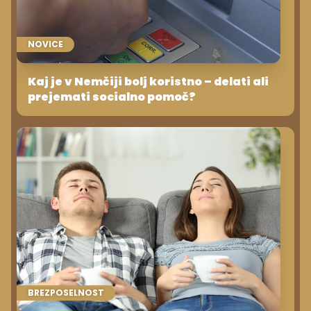
NOVICE
Kaj je v Nemčiji bolj koristno – delati ali
prejemati socialno pomoč?
BREZPOSELNOST