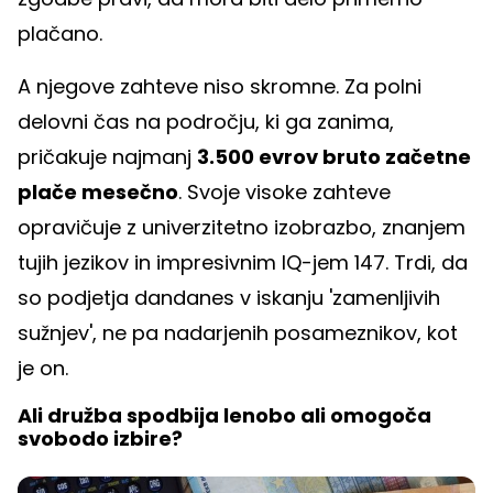
plačano.
A njegove zahteve niso skromne. Za polni
delovni čas na področju, ki ga zanima,
pričakuje najmanj
3.500 evrov bruto začetne
plače mesečno
. Svoje visoke zahteve
opravičuje z univerzitetno izobrazbo, znanjem
tujih jezikov in impresivnim IQ-jem 147. Trdi, da
so podjetja dandanes v iskanju 'zamenljivih
sužnjev', ne pa nadarjenih posameznikov, kot
je on.
Ali družba spodbija lenobo ali omogoča
svobodo izbire?