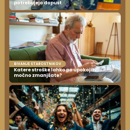
potrebujejo dopust
BIVANJE STAROSTNIKOV
Katere stroške lahko po upokojitvi
močno zmanjšate?