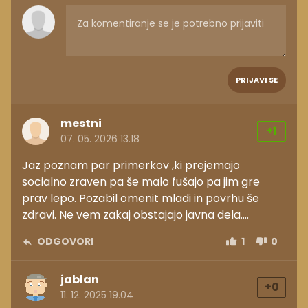
PRIJAVI SE
mestni
+1
07. 05. 2026 13.18
Jaz poznam par primerkov ,ki prejemajo
socialno zraven pa še malo fušajo pa jim gre
prav lepo. Pozabil omenit mladi in povrhu še
zdravi. Ne vem zakaj obstajajo javna dela....
ODGOVORI
1
0
jablan
+0
11. 12. 2025 19.04