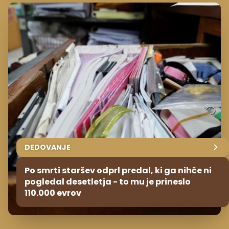
DEDOVANJE
Po smrti staršev odprl predal, ki ga nihče ni
pogledal desetletja - to mu je prineslo
110.000 evrov