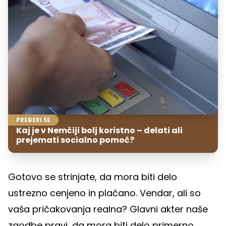
PREBERI ŠE
Kaj je v Nemčiji bolj koristno – delati ali
prejemati socialno pomoč?
Gotovo se strinjate, da mora biti delo
ustrezno cenjeno in plačano. Vendar, ali so
vaša pričakovanja realna? Glavni akter naše
zgodbe pravi, da mora biti delo primerno