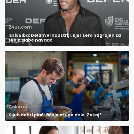
24ur.com
Idris Elba: Delam v industriji, kjer sem nagrajen za
svoje slabe navade
Cekin.si
Kljub dobri plači iščejo drugo delo. Zakaj?