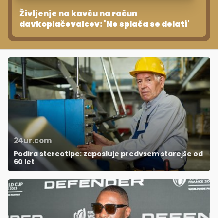
Življenje na kavču na račun
davkoplačevalcev: 'Ne splača se delati'
24ur.com
Podira stereotipe: zaposluje predvsem starejše od
60 let