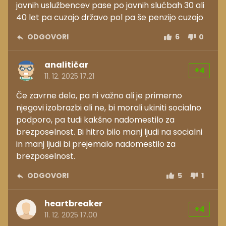
javnih uslužbencev pase po javnih slućbah 30 ali
40 let pa cuzajo državo pol pa še penzijo cuzajo
ODGOVORI
6
0
analitičar
+4
11. 12. 2025 17.21
Če zavrne delo, pa ni važno ali je primerno
njegovi izobrazbi ali ne, bi morali ukiniti socialno
podporo, pa tudi kakšno nadomestilo za
brezposelnost. Bi hitro bilo manj ljudi na socialni
in manj ljudi bi prejemalo nadomestilo za
brezposelnost.
ODGOVORI
5
1
heartbreaker
+4
11. 12. 2025 17.00