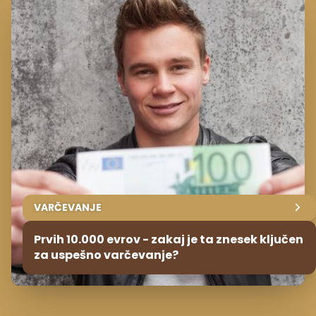
VARČEVANJE
Prvih 10.000 evrov - zakaj je ta znesek ključen
za uspešno varčevanje?