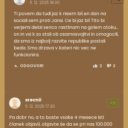
11. 12. 2025 18.00
Ti povem da tudi jaz k nisem bil en dan na
sociali sem proti Jansi. Ce bi jaz bil Tito bi
verjemi delal senco rastlinam na golem otoku...
on in vsi k so stali ob osamosvojitvi in omogocili,
da smo iz najbolj razvite republike postali
beda. Smo drzava v kateri nic vec ne
funkcionira.
ODGOVORI
2
2
srecnii
+6
11. 12. 2025 17.30
Pa dobr no, a to boste vsake 4 mesece isti
članek objavil, objavte še da se pri nas 100.000