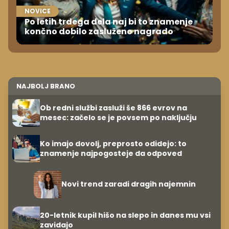
NOVICE
Po letih trdega dela naj bi to znamenje
končno dobilo zasluženo nagrado
NAJBOLJ BRANO
Ob redni službi zasluži še 866 evrov na
mesec: začelo se je povsem po naključju
Ko imajo dovolj, preprosto odidejo: to
znamenje najpogosteje da odpoved
Novi trend zaradi dragih najemnin
20-letnik kupil hišo na slepo in danes mu vsi
zavidajo