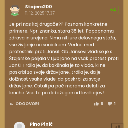
Stajerc200
+4
11. 12. 2025 17.37
Je pri nas kaj drugače?? Poznam konkretne
primere. Npr. znanka, stara 38 let. Popopnoma
zdrava in urejena. Nima niti ure delovnega staža,
vse življenje na socialnem. Vedno med
protestniki proti Janši1. Ob Janševi vladi se je s
Štajerske peljala v Ljubljano na vsak protest proti
Janši. Trdila je, da kakšnala je to vlada, ki ne
poskrbi za svoje državljane...trdila je, da je
dolžnost vsake vlade, da poskrbi za svoje
državljane. Ostali pa pač moramo delati za
lenuhe. Vse to pa dobi žegen od levičarjev!
ODGOVORI
5
1
Pino Pinič
+0