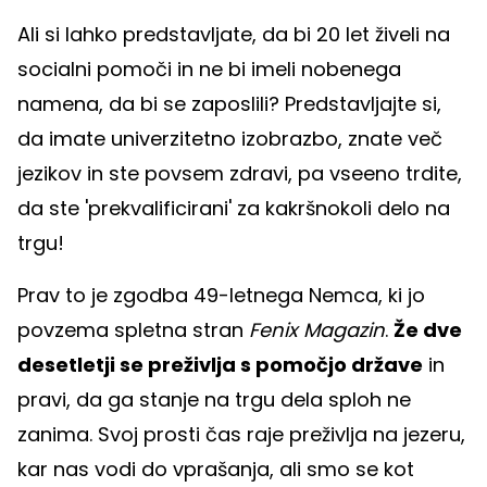
Ali si lahko predstavljate, da bi 20 let živeli na
socialni pomoči in ne bi imeli nobenega
namena, da bi se zaposlili? Predstavljajte si,
da imate univerzitetno izobrazbo, znate več
jezikov in ste povsem zdravi, pa vseeno trdite,
da ste 'prekvalificirani' za kakršnokoli delo na
trgu!
Prav to je zgodba 49-letnega Nemca, ki jo
povzema spletna stran
Fenix Magazin
.
Že dve
desetletji se preživlja s pomočjo države
in
pravi, da ga stanje na trgu dela sploh ne
zanima. Svoj prosti čas raje preživlja na jezeru,
kar nas vodi do vprašanja, ali smo se kot