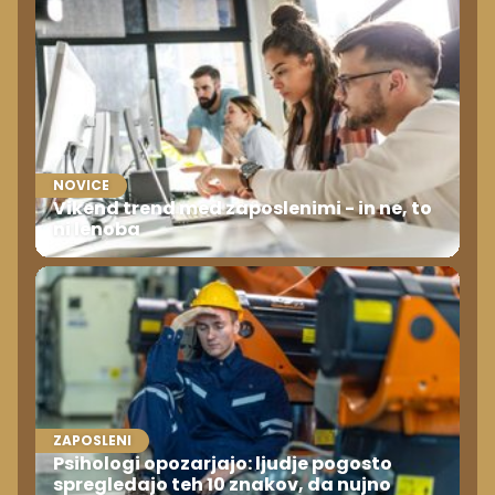
NOVICE
Vikend trend med zaposlenimi - in ne, to
ni lenoba
ZAPOSLENI
Psihologi opozarjajo: ljudje pogosto
spregledajo teh 10 znakov, da nujno