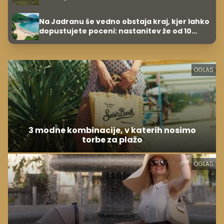
Na Jadranu še vedno obstaja kraj, kjer lahko
dopustujete poceni: nastanitev že od 10
evrov, kosilo za pet evrov
OGLAS
3 modne kombinacije, v katerih nosimo
torbe za plažo
OGLAS