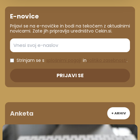
E-novice
Prijavi se na e-novičke in bodi na tekočem z aktualnimi
novicami. Zate jih pripravlja uredništvo Cekin.si.
Strinjam se s
splošnimi pogoji
in
politiko zasebnosti
.
PRIJAVI SE
Anketa
+ ARHIV