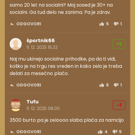
samo 20 let na socialni? Moj sosed je 30+ na
socialni. Ga tud delo ne zanima. Pa je zdrav.
ODGOVORI
5
1
športnik66
+5
11. 12. 2025 16.32
Naj mu ukinejo socialne prihodke, pa da ti vidi,
koliko je na trgu res vreden in kako zelo je treba
delati za mesečno plačo.
ODGOVORI
6
1
Tufu
-1
11. 12. 2025 08.00
3500 burto pa je zeloooo slaba plača za namcijo
ODGOVORI
4
5