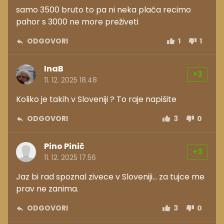
samo 3500 bruto to pa ni neka plača recimo
pahor s 3000 ne more preživeti
ODGOVORI
1
1
InaB
+3
11. 12. 2025 18.48
Koliko je takih v Sloveniji ? To raje napišite
ODGOVORI
3
0
Pino Pinič
+3
11. 12. 2025 17.56
Jaz bi rad spoznal zivece v Sloveniji... za tujce me
prav ne zanima.
ODGOVORI
3
0