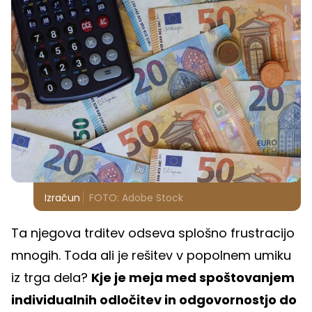
Izračun
FOTO: Adobe Stock
Ta njegova trditev odseva splošno frustracijo
mnogih. Toda ali je rešitev v popolnem umiku
iz trga dela?
Kje je meja med spoštovanjem
individualnih odločitev in odgovornostjo do